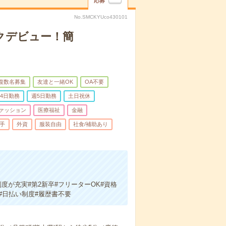
応募
No.SMCKYUco430101
クデビュー！簡
複数名募集
友達と一緒OK
OA不要
4日勤務
週5日勤務
土日祝休
ァッション
医療福祉
金融
手
外資
服装自由
社食/補助あり
度が充実#第2新卒#フリーターOK#資格
#日払い制度#履歴書不要