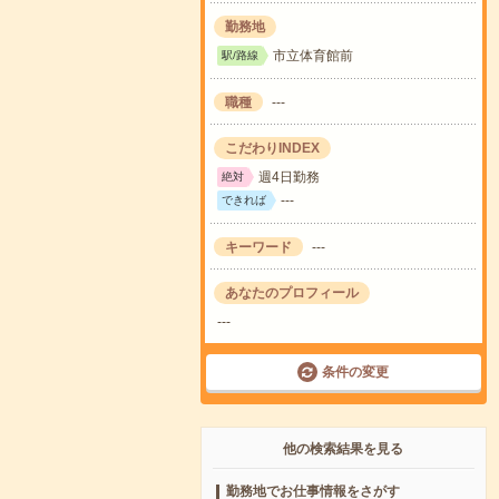
勤務地
市立体育館前
駅/路線
職種
---
こだわりINDEX
週4日勤務
絶対
---
できれば
キーワード
---
あなたのプロフィール
---
条件の変更
他の検索結果を見る
勤務地でお仕事情報をさがす