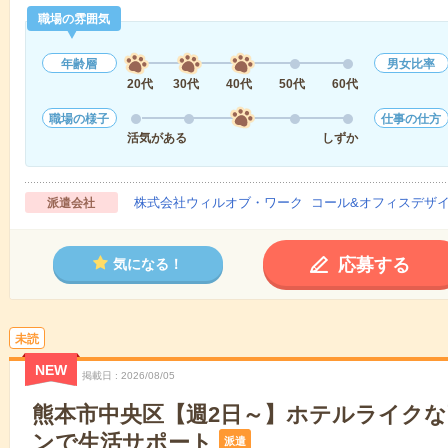
職場の雰囲気
年齢層
男女比率
20代
30代
40代
50代
60代
職場の様子
仕事の仕方
活気がある
しずか
株式会社ウィルオブ・ワーク コール&オフィスデザ
派遣会社
応募する
気になる！
未読
NEW
掲載日
2026/08/05
熊本市中央区【週2日～】ホテルライク
ンで生活サポート
派遣