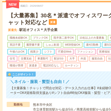
NEW
掲載日
2026/08/07
【大量募集】30名＊派遣でオフィスワー
ャット対応など
派遣
駅近オフィス＊大手企業
派遣先
職種未経験OK
ブランクOK
既卒第二新卒OK
10名以上の大量募集
英語不要
履歴書不要
しゅふ歓迎
WEB登録OK
週4日勤務
週5
午後のみOK
残業少
シフト
IT通信Web
ファッション
医療福祉
住宅
交費支給
車通勤可
駅歩5分
大手
外資
服装自由
社
職場が禁煙
派遣多
電話対応なし
ルーティン
ここがポイント！
＼ネイル・服装・髪型も自由！／
【大量募集！チャットで問合せ対応・データ入力のお仕事】#未経験OK
ーターOK#資格取得支援あり#シフト自由#時短OK#服装・髪型・ピ
勤務地
熊本市中央区
市立体育館前駅から徒歩5分／商業高校前駅から徒歩5