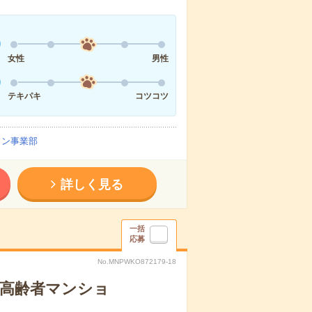
女性
男性
テキパキ
コツコツ
イン事業部
詳しく見る
一括
応募
No.MNPWKO872179-18
な高齢者マンショ