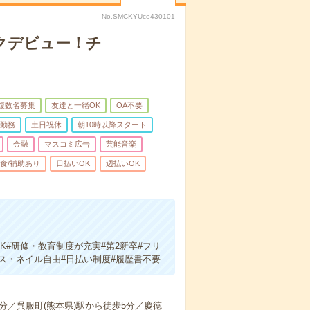
No.SMCKYUco430101
クデビュー！チ
複数名募集
友達と一緒OK
OA不要
日勤務
土日祝休
朝10時以降スタート
金融
マスコミ広告
芸能音楽
食/補助あり
日払いOK
週払いOK
#研修・教育制度が充実#第2新卒#フリ
アス・ネイル自由#日払い制度#履歴書不要
分／呉服町(熊本県)駅から徒歩5分／慶徳