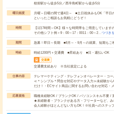
校前駅から徒歩5分／西辛島町駅から徒歩5分
曜日頻度
月曜～日曜の間で週4日～ ■土日祝休みもOK「平日
といったご相談もお気軽にどうぞ！
時間
【1日7時間～OK】様々な時間帯をご用意しています
その他シフト例＞9：00～17：0011：00～2…
つづき
期間
急募！即日～長期 ■8月～・9月～の就業、短期もご
時給
時給1200円＋交通費 ■昇給あり ■日・週払いOK
交通費
交通費支給あり ※当社規定による
仕事内容
テレマーケティング・テレフォンオペレーター・コー
≪＊シンプル＊問合せ対応やデータ入力≫未経験から
だけ！・ECサイト商品に関するお問い合わせ対応・
応募資格
職種未経験OK / ブランクOK / パソコンスキル不要 /
★未経験者・ブランクがある方・フリーターなど、み
会人経験がほとんどない方もOK！※社員へのステッ