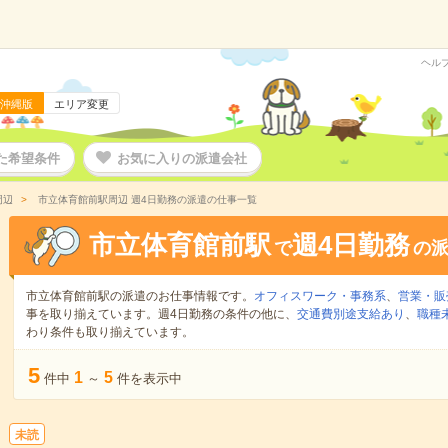
ヘル
沖縄版
エリア変更
た希望条件
お気に入りの派遣会社
周辺
市立体育館前駅周辺 週4日勤務の派遣の仕事一覧
市立体育館前駅
週4日勤務
で
の
市立体育館前駅の派遣のお仕事情報です。
オフィスワーク・事務系
、
営業・販
事を取り揃えています。週4日勤務の条件の他に、
交通費別途支給あり
、
職種
わり条件も取り揃えています。
5
1
5
件中
～
件を表示中
未読