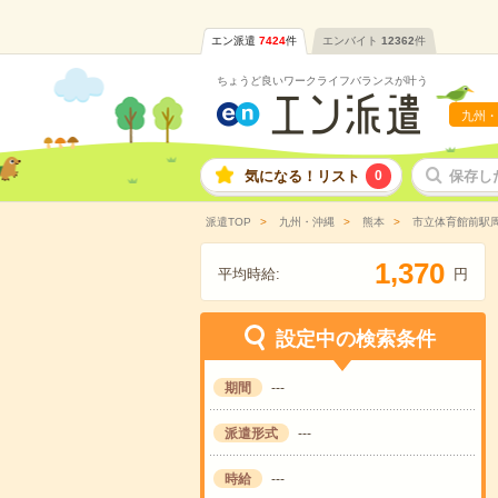
エン派遣
7424
件
エンバイト
12362
件
ちょうど良いワークライフバランスが叶う
九州・
気になる！リスト
0
保存し
派遣TOP
九州・沖縄
熊本
市立体育館前駅
,
1
3
7
0
平均時給:
円
設定中の検索条件
期間
---
派遣形式
---
時給
---