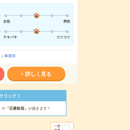
女性
男性
テキパキ
コツコツ
イン事業部
詳しく見る
クリック！
」
や
「応募歓迎」
が届きます！
一括