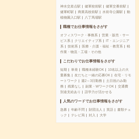
神水交差点駅
健軍校前駅
健軍交番前駅
健軍町駅
商業高校前駅
水前寺公園駅
動
植物園入口駅
八丁馬場駅
職種でお仕事情報をさがす
オフィスワーク・事務系
営業・販売・サー
ビス系
クリエイティブ系
IT・エンジニア
系
技術系
医療・介護・福祉・教育系
軽
作業・物流・工場・その他
こだわりでお仕事情報をさがす
短期
単発
職種未経験OK
10名以上の大
量募集
友だちと一緒の応募OK
在宅・リモ
ートワーク
週2～3日勤務
土日祝のみ勤
務
残業なし
副業・WワークOK
交通費
別途支給あり
語学力が活かせる
人気のワードでお仕事情報をさがす
急募
年齢不問
財団法人
英語
書類チェ
ック
テレビ局
封入
大学