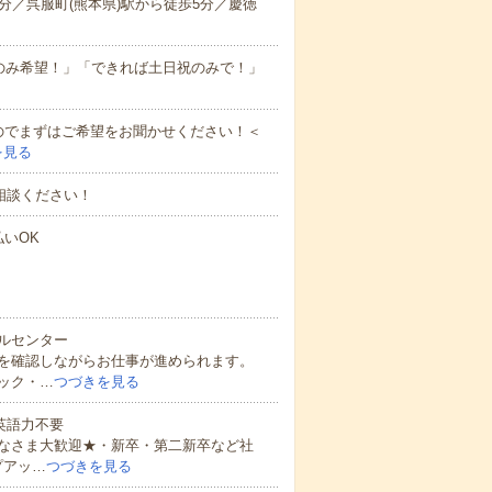
分／呉服町(熊本県)駅から徒歩5分／慶徳
のみ希望！」「できれば土日祝のみで！」
のでまずはご希望をお聞かせください！＜
を見る
相談ください！
払いOK
ルセンター
を確認しながらお仕事が進められます。
ック・…
つづきを見る
 英語力不要
なさま大歓迎★・新卒・第二新卒など社
プアッ…
つづきを見る