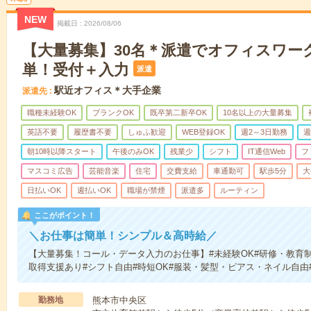
NEW
掲載日
2026/08/06
【大量募集】30名＊派遣でオフィスワー
単！受付＋入力
派遣
駅近オフィス＊大手企業
派遣先
職種未経験OK
ブランクOK
既卒第二新卒OK
10名以上の大量募集
英語不要
履歴書不要
しゅふ歓迎
WEB登録OK
週2～3日勤務
週
朝10時以降スタート
午後のみOK
残業少
シフト
IT通信Web
フ
マスコミ広告
芸能音楽
住宅
交費支給
車通勤可
駅歩5分
大
日払いOK
週払いOK
職場が禁煙
派遣多
ルーティン
ここがポイント！
＼お仕事は簡単！シンプル＆高時給／
【大量募集！コール・データ入力のお仕事】#未経験OK#研修・教育制
取得支援あり#シフト自由#時短OK#服装・髪型・ピアス・ネイル自由
勤務地
熊本市中央区