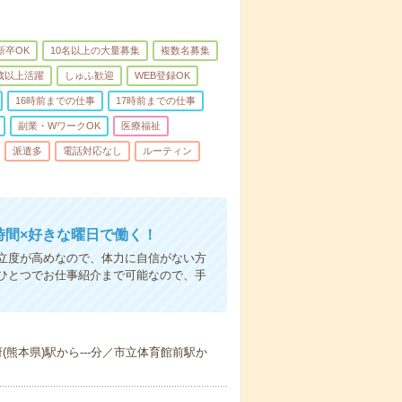
新卒OK
10名以上の大量募集
複数名募集
0歳以上活躍
しゅふ歓迎
WEB登録OK
16時前までの仕事
17時前までの仕事
副業・WワークOK
医療福祉
派遣多
電話対応なし
ルーティン
時間×好きな曜日で働く！
立度が高めなので、体力に自信がない方
ひとつでお仕事紹介まで可能なので、手
府(熊本県)駅から---分／市立体育館前駅か