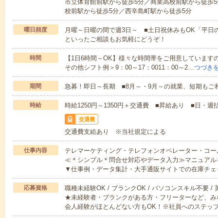
市立体育館前駅から徒歩5分／商業高校前駅から徒歩5
校前駅から徒歩5分／西辛島町駅から徒歩5分
曜日頻度
月曜～日曜の間で週3日～ ■土日祝休みもOK「平日
といったご相談もお気軽にどうぞ！
時間
【1日6時間～OK】様々な時間帯をご用意しています
その他シフト例＞9：00～17：0011：00～2…
つづき
期間
急募！即日～長期 ■8月～・9月～の就業、短期もご
時給
時給1250円～1350円＋交通費 ■昇給あり ■日・週
交通費
交通費支給あり ※当社規定による
仕事内容
テレマーケティング・テレフォンオペレーター・コー
≪＊シンプル＊問合せ対応やデータ入力≫マニュアル
▼仕事例・データ集計・大手通販サイトでの在庫チェ
応募資格
職種未経験OK / ブランクOK / パソコンスキル不要 /
★未経験者・ブランクがある方・フリーターなど、み
会人経験がほとんどない方もOK！※社員へのステッ