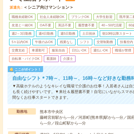
＜シニア向けマンション＞
派遣先
職種未経験OK
社会人未経験OK
ブランクOK
大学生歓迎
既卒第二
友達と一緒OK
OA不要
英語不要
履歴書不要
40～50代活躍
6
週2～3日勤務
週4日勤務
週5日勤務
土日祝休
朝10時以降スタート
5ｈ以内OK
午後のみOK
残業なし
シフト
交替制勤務
扶養控内
交費支給
車通勤可
服装自由
日払いOK
週払いOK
職場が禁煙
自転車・バイクOK
看護師
介護士
ここがポイント！
自由なシフト＊7時～、11時～、16時～など好きな勤務
▼高級ホテルのようなキレイな職場で介護のお仕事！入居者さんは自
も長く続けやすいです。▼来社＆履歴書不要！自宅にいながらスマホ
間なくお仕事スタートできます。
勤務地
熊本市中央区
藤崎宮前駅から---分／河原町(熊本県)駅から---分／国
ら---分／段山町駅から---分