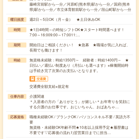
藤崎宮前駅から---分／河原町(熊本県)駅から---分／国府(熊本
県)駅から---分／市立体育館前駅から---分／段山町駅から---分
週2日～5日OK（月～金） ★土日休みOK
曜日頻度
★1日4時間～の時短シフトOK★スタート時間選べます！
時間
7:00～16:009:00～17:0011:…
開始日はご相談ください！ ★急募 ★職場が気に入れば、
期間
長期でも働けます！
無資格未経験：時給1350円～ 経験者：時給1400円～ ★
時給
日払い／週払い制度あり（月払いも選べます）※稼働開始時
は手続き完了次第のお支払いとなります。
交通費
交通費全額支給※規定有
介護関連
仕事内容
＊入居者の方の「ありがとう」が嬉しい＊お年寄りを笑顔に
する介護のお仕事です。おじいちゃん、おばあちゃ…
職種未経験OK / ブランクOK / パソコンスキル不要 / 英語力不
応募資格
要
無資格・未経験OK年齢不問★10名以上採用予定★履歴書は
不要です▽応募後の流れ1)翌営業日までに担当…