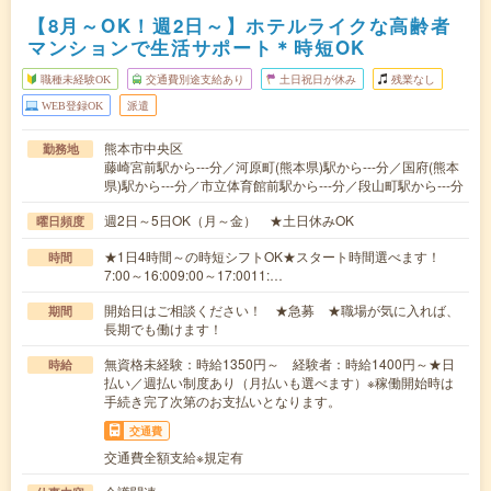
【8月～OK！週2日～】ホテルライクな高齢者
マンションで生活サポート＊時短OK
職種未経験OK
交通費別途支給あり
土日祝日が休み
残業なし
WEB登録OK
派遣
熊本市中央区
勤務地
藤崎宮前駅から---分／河原町(熊本県)駅から---分／国府(熊本
県)駅から---分／市立体育館前駅から---分／段山町駅から---分
週2日～5日OK（月～金） ★土日休みOK
曜日頻度
★1日4時間～の時短シフトOK★スタート時間選べます！
時間
7:00～16:009:00～17:0011:…
開始日はご相談ください！ ★急募 ★職場が気に入れば、
期間
長期でも働けます！
無資格未経験：時給1350円～ 経験者：時給1400円～★日
時給
払い／週払い制度あり（月払いも選べます）※稼働開始時は
手続き完了次第のお支払いとなります。
交通費
交通費全額支給※規定有