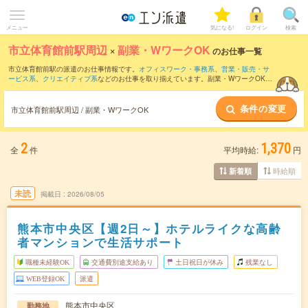
メニュー
気になる!
ログイン
検索
市立体育館前駅周辺
×
副業・WワークOK
のお仕事一覧
市立体育館前駅の派遣のお仕事情報です。
オフィスワーク・事務系
、
営業・販売・サ
ービス系
、
クリエイティブ系
などのお仕事を取り揃えています。副業・WワークOKの
条件の他に、
交通費別途支給あり
、
職種未経験OK
、
友だちと一緒の応募OK
などのこ
だわり条件も取り揃えています。
条件の変更
市立体育館前駅周辺 / 副業・WワークOK
2
1,370
全
件
平均時給:
円
時給順
新着順
未読
掲載日
2026/08/05
熊本市中央区【週2日～】ホテルライクな高齢
者マンションで生活サポート
職種未経験OK
交通費別途支給あり
土日祝日が休み
残業なし
WEB登録OK
派遣
熊本市中央区
勤務地