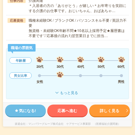
介護関連
仕事内容
＊入居者の方の「ありがとう」が嬉しい＊お年寄りを笑顔に
する介護のお仕事です。おじいちゃん、おばあちゃ…
職種未経験OK / ブランクOK / パソコンスキル不要 / 英語力不
応募資格
要
無資格・未経験OK年齢不問★10名以上採用予定★履歴書は
不要です▽応募後の流れ1)翌営業日までに担当…
職場の雰囲気
年齢層
20代
30代
40代
50代
60代
男女比率
女性
男性
もっと見る
気になる!
応募へ進む
詳しく見る
派遣会社
マンパワーグループ株式会社 ケアサービス事業部 （医療福祉介護関連）