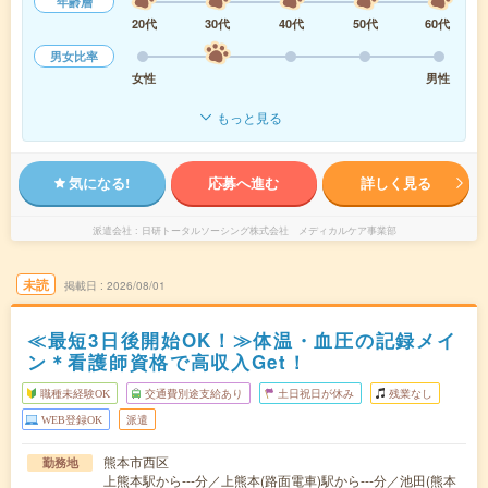
年齢層
20代
30代
40代
50代
60代
男女比率
女性
男性
もっと見る
気になる!
応募へ進む
詳しく見る
派遣会社
日研トータルソーシング株式会社 メディカルケア事業部
未読
掲載日
2026/08/01
≪最短3日後開始OK！≫体温・血圧の記録メイ
ン＊看護師資格で高収入Get！
職種未経験OK
交通費別途支給あり
土日祝日が休み
残業なし
WEB登録OK
派遣
熊本市西区
勤務地
上熊本駅から---分／上熊本(路面電車)駅から---分／池田(熊本