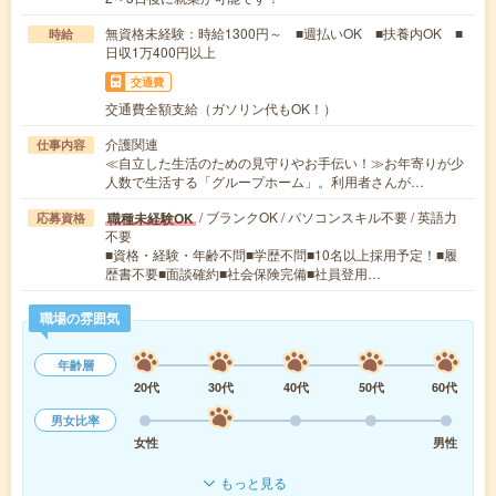
無資格未経験：時給1300円～ ■週払いOK ■扶養内OK ■
時給
日収1万400円以上
交通費
交通費全額支給（ガソリン代もOK！）
介護関連
仕事内容
≪自立した生活のための見守りやお手伝い！≫お年寄りが少
人数で生活する「グループホーム」。利用者さんが…
/ ブランクOK / パソコンスキル不要 / 英語力
職種未経験OK
応募資格
不要
■資格・経験・年齢不問■学歴不問■10名以上採用予定！■履
歴書不要■面談確約■社会保険完備■社員登用…
職場の雰囲気
年齢層
20代
30代
40代
50代
60代
男女比率
女性
男性
もっと見る