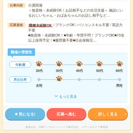
介護関連
仕事内容
＜無資格・未経験OK！お話相手などの生活支援＞ 施設にい
るおじいちゃん・おばあちゃんのお話し相手など…
/ ブランクOK / パソコンスキル不要 / 英語力
職種未経験OK
応募資格
不要
■無資格・未経験OK！■年齢・学歴不問！ブランクOK!■10名
以上採用予定！■履歴書不要■社会保険完…
職場の雰囲気
年齢層
20代
30代
40代
50代
60代
男女比率
女性
男性
もっと見る
気になる!
応募へ進む
詳しく見る
派遣会社
日研トータルソーシング株式会社 メディカルケア事業部