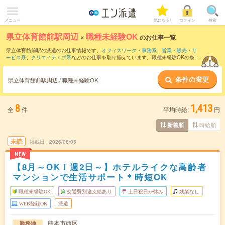
メニュー
気になる!
ログイン
検索
県立体育館前駅周辺
×
職種未経験OK
のお仕事一覧
県立体育館前駅の派遣のお仕事情報です。
オフィスワーク・事務系
、
営業・販売・サ
ービス系
、
クリエイティブ系
などのお仕事を取り揃えています。職種未経験OKの条件
の他に、
交通費別途支給あり
、
友だちと一緒の応募OK
、
週4日勤務
などのこだわり条
件も取り揃えています。
条件の変更
県立体育館前駅周辺 / 職種未経験OK
8
1,413
全
件
平均時給:
円
時給順
新着順
未読
掲載日
2026/08/05
NEW
【8月～OK！週2日～】ホテルライクな高齢者
マンションで生活サポート＊時短OK
職種未経験OK
交通費別途支給あり
土日祝日が休み
残業なし
WEB登録OK
派遣
熊本市西区
勤務地