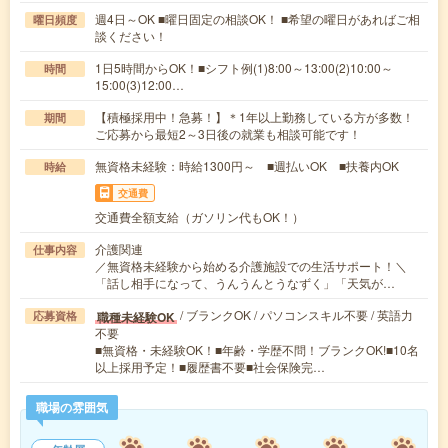
週4日～OK ■曜日固定の相談OK！ ■希望の曜日があればご相
曜日頻度
談ください！
1日5時間からOK！■シフト例(1)8:00～13:00(2)10:00～
時間
15:00(3)12:00…
【積極採用中！急募！】＊1年以上勤務している方が多数！
期間
ご応募から最短2～3日後の就業も相談可能です！
無資格未経験：時給1300円～ ■週払いOK ■扶養内OK
時給
交通費
交通費全額支給（ガソリン代もOK！）
介護関連
仕事内容
／無資格未経験から始める介護施設での生活サポート！＼
「話し相手になって、うんうんとうなずく」「天気が…
/ ブランクOK / パソコンスキル不要 / 英語力
職種未経験OK
応募資格
不要
■無資格・未経験OK！■年齢・学歴不問！ブランクOK!■10名
以上採用予定！■履歴書不要■社会保険完…
職場の雰囲気