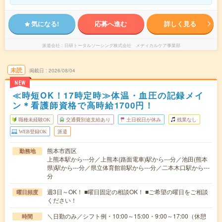
気になる!
応募へ進む
詳しく見る
派遣会社
日研トータルソーシング株式会社 メディカルケア事業部
未読
掲載日
2026/08/04
NEW
≪時短OK！17時定時≫体温・血圧の記録メイ
ン＊看護師資格で高時給1700円！
職種未経験OK
交通費別途支給あり
土日祝日が休み
残業なし
WEB登録OK
派遣
熊本市西区
勤務地
上熊本駅から---分／上熊本(路面電車)駅から---分／池田(熊本
県)駅から---分／県立体育館前駅から---分／二本木口駅から---
分
週3日～OK！ ■曜日固定の相談OK！ ■ご希望の曜日をご相談
曜日頻度
ください！
＼日勤のみ／シフト例・10:00～15:00・9:00～17:00（休憩
時間