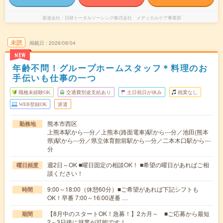
派遣会社
日研トータルソーシング株式会社 メディカルケア事業部
未読
掲載日
2026/08/04
NEW
年齢不問！グループホームスタッフ＊料理のお
手伝いも仕事の一つ
職種未経験OK
交通費別途支給あり
土日祝日が休み
残業なし
WEB登録OK
派遣
熊本市西区
勤務地
上熊本駅から---分／上熊本(路面電車)駅から---分／池田(熊本
県)駅から---分／県立体育館前駅から---分／二本木口駅から---
分
週2日～OK ■曜日固定の相談OK！ ■希望の曜日があればご相
曜日頻度
談ください！
9:00～18:00（休憩60分）■ご希望があれば下記シフトも
時間
OK！早番 7:00～16:00遅番 …
【8月中のスタートOK！急募！】2カ月～ ■ご応募から最短
期間
2～3日後に就業が可能です！