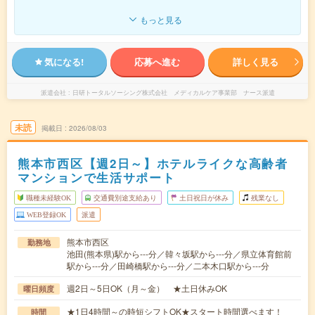
もっと見る
気になる!
応募へ進む
詳しく見る
派遣会社
日研トータルソーシング株式会社 メディカルケア事業部 ナース派遣
未読
掲載日
2026/08/03
熊本市西区【週2日～】ホテルライクな高齢者
マンションで生活サポート
職種未経験OK
交通費別途支給あり
土日祝日が休み
残業なし
WEB登録OK
派遣
熊本市西区
勤務地
池田(熊本県)駅から---分／韓々坂駅から---分／県立体育館前
駅から---分／田崎橋駅から---分／二本木口駅から---分
週2日～5日OK（月～金） ★土日休みOK
曜日頻度
★1日4時間～の時短シフトOK★スタート時間選べます！
時間