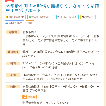
≪年齢不問！≫50代が無理なく、なが～く活躍
中！生活サポート
職種未経験OK
交通費別途支給あり
土日祝日が休み
残業なし
WEB登録OK
派遣
熊本市西区
勤務地
上熊本駅から---分／上熊本(路面電車)駅から---分／池田(熊本
県)駅から---分／県立体育館前駅から---分／二本木口駅から---
分
週2日～OK ■曜日固定の相談OK！ ■希望の曜日があればご相
曜日頻度
談ください！
9:00～18:00（休憩60分）■ご希望があれば下記シフトも
時間
OK！早番 7:00～16:00遅番 …
【積極採用中！急募！】＊1年以上勤務している方が多数！
期間
ご応募から最短2～3日後の就業も相談可能です！
無資格未経験：時給1300円～ ■週払いOK ■扶養内OK ■
時給
日収1万400円以上
交通費
交通費全額支給（ガソリン代もOK！）