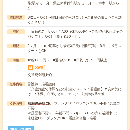
県)駅から---分／県立体育館前駅から---分／二本木口駅から---
分
週2日～OK！ ■曜日固定の相談OK！ ■ご希望の曜日をご相談
曜日頻度
ください！
【日勤のみ】9:00～17:00（休憩60分）■ご希望があればその
時間
他シフトもOK！（例）8:30～1…
2ヶ月～ ■ご応募から最短3日後に開始可能 8月～、9月ス
期間
タートもOK！
時給1700円～ ■週払いOK ■日収1万3600円以上
時給
交通費
交通費全額支給
看護師・准看護師
仕事内容
【介護施設で体調などの記録がメイン＊看護師】▼具体的に
は…○体温、血圧などのチェック・記録○お薬の飲…
/ ブランクOK / パソコンスキル不要 / 英語力
職種未経験OK
応募資格
不要
≪履歴書不要≫・年齢不問（50代・60代の方も活躍中！）・
未経験OK・ブランクOK・看護師資格（准看…
職場の雰囲気