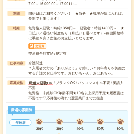
7:00～16:009:00～17:0011:…
開始日はご相談ください！ ★急募 ★職場が気に入れば、
期間
長期でも働けます！
無資格未経験：時給1350円～ 経験者：時給1400円～ ★
時給
日払い／週払い制度あり（月払いも選べます）※稼働開始時
は手続き完了次第のお支払いとなります。
交通費
交通費全額支給※規定有
介護関連
仕事内容
＊入居者の方の「ありがとう」が嬉しい＊お年寄りを笑顔に
する介護のお仕事です。おじいちゃん、おばあちゃ…
/ ブランクOK / パソコンスキル不要 / 英語力
職種未経験OK
応募資格
不要
無資格・未経験OK年齢不問★10名以上採用予定★履歴書は
不要です▽応募後の流れ1)翌営業日までに担当…
職場の雰囲気
年齢層
20代
30代
40代
50代
60代