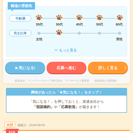
職場の雰囲気
年齢層
20代
30代
40代
50代
60代
男女比率
女性
男性
もっと見る
気になる!
応募へ進む
詳しく見る
派遣会社
マンパワーグループ株式会社 ケアサービス事業部 （医療福祉介護関連）
興味があったら「★気になる！」をタップ！
「気になる！」を押しておくと、派遣会社から
「面談確約」
や
「応募歓迎」
が届きます！
未読
掲載日
2026/08/05
NEW