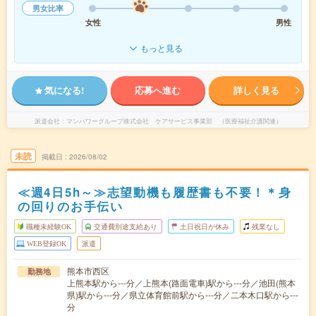
男女比率
女性
男性
もっと見る
気になる!
応募へ進む
詳しく見る
派遣会社
マンパワーグループ株式会社 ケアサービス事業部 （医療福祉介護関連）
未読
掲載日
2026/08/02
≪週4日5h～≫志望動機も履歴書も不要！＊身
の回りのお手伝い
職種未経験OK
交通費別途支給あり
土日祝日が休み
残業なし
WEB登録OK
派遣
熊本市西区
勤務地
上熊本駅から---分／上熊本(路面電車)駅から---分／池田(熊本
県)駅から---分／県立体育館前駅から---分／二本木口駅から---
分