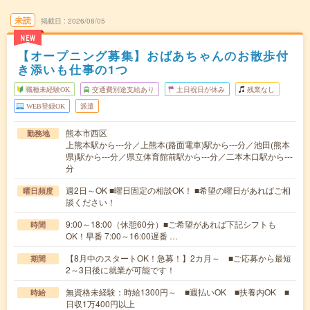
未読
掲載日
2026/08/05
NEW
【オープニング募集】おばあちゃんのお散歩付
き添いも仕事の1つ
職種未経験OK
交通費別途支給あり
土日祝日が休み
残業なし
WEB登録OK
派遣
熊本市西区
勤務地
上熊本駅から---分／上熊本(路面電車)駅から---分／池田(熊本
県)駅から---分／県立体育館前駅から---分／二本木口駅から---
分
週2日～OK ■曜日固定の相談OK！ ■希望の曜日があればご相
曜日頻度
談ください！
9:00～18:00（休憩60分）■ご希望があれば下記シフトも
時間
OK！早番 7:00～16:00遅番 …
【8月中のスタートOK！急募！】2カ月～ ■ご応募から最短
期間
2～3日後に就業が可能です！
無資格未経験：時給1300円～ ■週払いOK ■扶養内OK ■
時給
日収1万400円以上