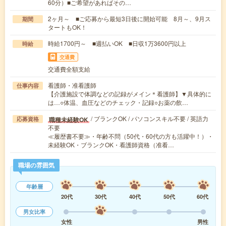
60分）■ご希望があればその…
2ヶ月～ ■ご応募から最短3日後に開始可能 8月～、9月ス
期間
タートもOK！
時給1700円～ ■週払いOK ■日収1万3600円以上
時給
交通費
交通費全額支給
看護師・准看護師
仕事内容
【介護施設で体調などの記録がメイン＊看護師】▼具体的に
は…○体温、血圧などのチェック・記録○お薬の飲…
/ ブランクOK / パソコンスキル不要 / 英語力
職種未経験OK
応募資格
不要
≪履歴書不要≫・年齢不問（50代・60代の方も活躍中！）・
未経験OK・ブランクOK・看護師資格（准看…
職場の雰囲気
年齢層
20代
30代
40代
50代
60代
男女比率
女性
男性