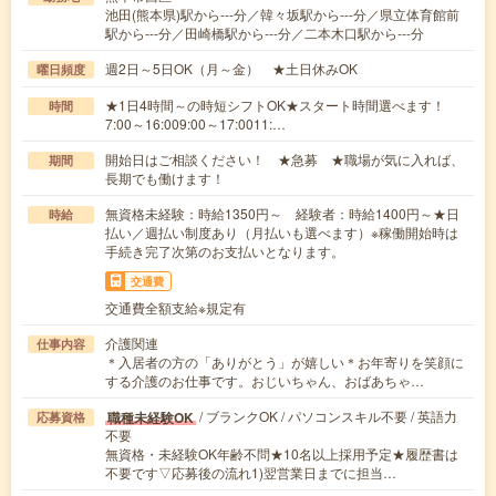
池田(熊本県)駅から---分／韓々坂駅から---分／県立体育館前
駅から---分／田崎橋駅から---分／二本木口駅から---分
週2日～5日OK（月～金） ★土日休みOK
曜日頻度
★1日4時間～の時短シフトOK★スタート時間選べます！
時間
7:00～16:009:00～17:0011:…
開始日はご相談ください！ ★急募 ★職場が気に入れば、
期間
長期でも働けます！
無資格未経験：時給1350円～ 経験者：時給1400円～★日
時給
払い／週払い制度あり（月払いも選べます）※稼働開始時は
手続き完了次第のお支払いとなります。
交通費
交通費全額支給※規定有
介護関連
仕事内容
＊入居者の方の「ありがとう」が嬉しい＊お年寄りを笑顔に
する介護のお仕事です。おじいちゃん、おばあちゃ…
/ ブランクOK / パソコンスキル不要 / 英語力
職種未経験OK
応募資格
不要
無資格・未経験OK年齢不問★10名以上採用予定★履歴書は
不要です▽応募後の流れ1)翌営業日までに担当…