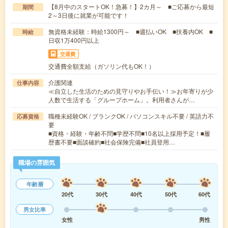
【8月中のスタートOK！急募！】2カ月～ ■ご応募から最短
期間
2～3日後に就業が可能です！
無資格未経験：時給1300円～ ■週払いOK ■扶養内OK ■
時給
日収1万400円以上
交通費
交通費全額支給（ガソリン代もOK！）
介護関連
仕事内容
≪自立した生活のための見守りやお手伝い！≫お年寄りが少
人数で生活する「グループホーム」。利用者さんが…
職種未経験OK / ブランクOK / パソコンスキル不要 / 英語力不
応募資格
要
■資格・経験・年齢不問■学歴不問■10名以上採用予定！■履
歴書不要■面談確約■社会保険完備■社員登用…
職場の雰囲気
年齢層
20代
30代
40代
50代
60代
男女比率
女性
男性