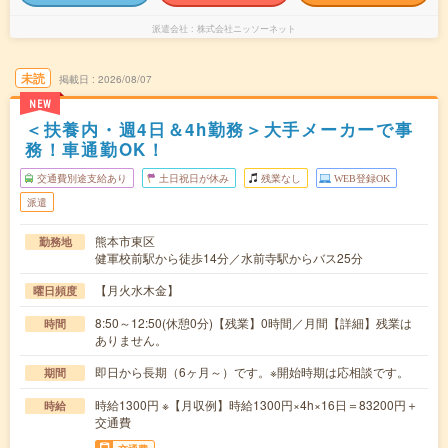
派遣会社
株式会社ニッソーネット
未読
掲載日
2026/08/07
NEW
＜扶養内・週4日＆4h勤務＞大手メーカーで事
務！車通勤OK！
交通費別途支給あり
土日祝日が休み
残業なし
WEB登録OK
派遣
熊本市東区
勤務地
健軍校前駅から徒歩14分／水前寺駅からバス25分
【月火水木金】
曜日頻度
8:50～12:50(休憩0分)【残業】0時間／月間【詳細】残業は
時間
ありません。
即日から長期（6ヶ月～）です。※開始時期は応相談です。
期間
時給1300円 ※【月収例】時給1300円×4h×16日＝83200円＋
時給
交通費