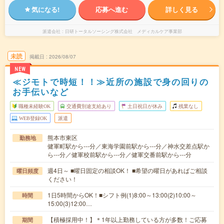
気になる!
応募へ進む
詳しく見る
派遣会社
日研トータルソーシング株式会社 メディカルケア事業部
未読
掲載日
2026/08/07
NEW
≪ジモトで時短！！≫近所の施設で身の回りの
お手伝いなど
職種未経験OK
交通費別途支給あり
土日祝日が休み
残業なし
WEB登録OK
派遣
熊本市東区
勤務地
健軍町駅から---分／東海学園前駅から---分／神水交差点駅か
ら---分／健軍校前駅から---分／健軍交番前駅から---分
週4日～ ■曜日固定の相談OK！ ■希望の曜日があればご相談
曜日頻度
ください！
1日5時間からOK！■シフト例(1)8:00～13:00(2)10:00～
時間
15:00(3)12:00…
【積極採用中！】＊1年以上勤務している方が多数！ご応募
期間