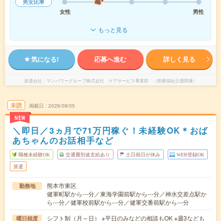
男女比率
女性
男性
もっと見る
気になる!
応募へ進む
詳しく見る
派遣会社
マンパワーグループ株式会社 ケアサービス事業部 （医療福祉介護関連）
未読
掲載日
2026/08/05
NEW
＼即日／3ヵ月で71万円稼ぐ！未経験OK＊おば
あちゃんのお話相手など
職種未経験OK
交通費別途支給あり
土日祝日が休み
WEB登録OK
派遣
熊本市東区
勤務地
健軍町駅から---分／東海学園前駅から---分／神水交差点駅か
ら---分／健軍校前駅から---分／健軍交番前駅から---分
シフト制（月～日） ※平日のみなどの相談もOK ※週3なども
曜日頻度