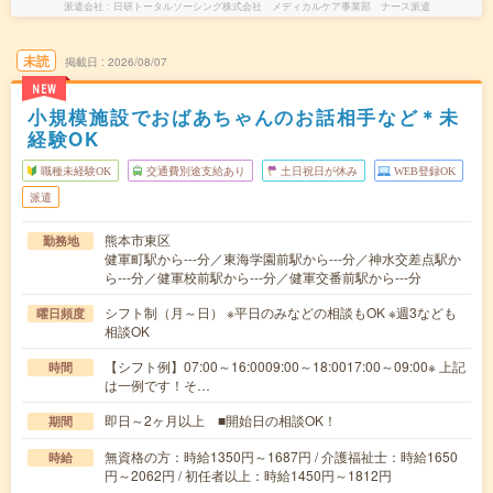
派遣会社
日研トータルソーシング株式会社 メディカルケア事業部 ナース派遣
未読
掲載日
2026/08/07
NEW
小規模施設でおばあちゃんのお話相手など＊未
経験OK
職種未経験OK
交通費別途支給あり
土日祝日が休み
WEB登録OK
派遣
熊本市東区
勤務地
健軍町駅から---分／東海学園前駅から---分／神水交差点駅か
ら---分／健軍校前駅から---分／健軍交番前駅から---分
シフト制（月～日） ※平日のみなどの相談もOK ※週3なども
曜日頻度
相談OK
【シフト例】07:00～16:0009:00～18:0017:00～09:00※ 上記
時間
は一例です！そ…
即日～2ヶ月以上 ■開始日の相談OK！
期間
無資格の方：時給1350円～1687円 / 介護福祉士：時給1650
時給
円～2062円 / 初任者以上：時給1450円～1812円