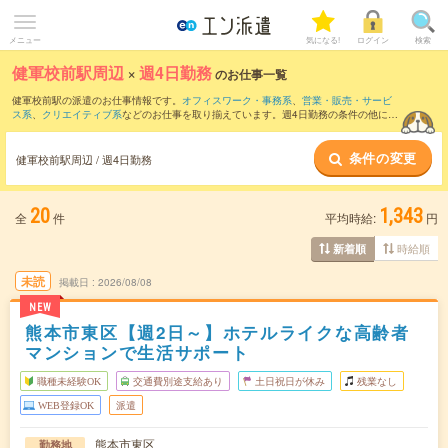
メニュー
気になる!
ログイン
検索
健軍校前駅周辺
×
週4日勤務
のお仕事一覧
健軍校前駅の派遣のお仕事情報です。
オフィスワーク・事務系
、
営業・販売・サービ
ス系
、
クリエイティブ系
などのお仕事を取り揃えています。週4日勤務の条件の他に、
交通費別途支給あり
、
職種未経験OK
、
友だちと一緒の応募OK
などのこだわり条件も
取り揃えています。
条件の変更
健軍校前駅周辺 / 週4日勤務
20
1,343
全
件
平均時給:
円
時給順
新着順
未読
掲載日
2026/08/08
NEW
熊本市東区【週2日～】ホテルライクな高齢者
マンションで生活サポート
職種未経験OK
交通費別途支給あり
土日祝日が休み
残業なし
WEB登録OK
派遣
熊本市東区
勤務地