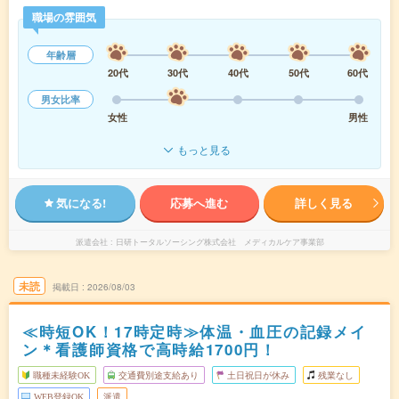
職場の雰囲気
年齢層
20代
30代
40代
50代
60代
男女比率
女性
男性
もっと見る
気になる!
応募へ進む
詳しく見る
派遣会社
日研トータルソーシング株式会社 メディカルケア事業部
未読
掲載日
2026/08/03
≪時短OK！17時定時≫体温・血圧の記録メイ
ン＊看護師資格で高時給1700円！
職種未経験OK
交通費別途支給あり
土日祝日が休み
残業なし
WEB登録OK
派遣