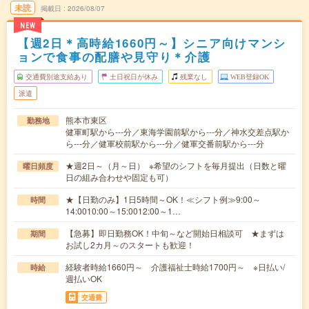
未読
掲載日
2026/08/07
NEW
【週2日＊高時給1660円～】シニア向けマンシ
ョンで食事の配膳や見守り＊介護
交通費別途支給あり
土日祝日が休み
残業なし
WEB登録OK
派遣
熊本市東区
勤務地
健軍町駅から---分／東海学園前駅から---分／神水交差点駅か
ら---分／健軍校前駅から---分／健軍交番前駅から---分
★週2日～（月～日） ※希望のシフトを毎月提出（日数と曜
曜日頻度
日の組み合わせや固定も可）
★【日勤のみ】1日5時間～OK！≪シフト例≫9:00～
時間
14:0010:00～15:0012:00～1…
【急募】即日勤務OK！中旬～など開始日相談可 ★まずは
期間
お試し2カ月～のスタートも歓迎！
経験者時給1660円～ 介護福祉士時給1700円～ ※日払い/
時給
週払いOK
交通費