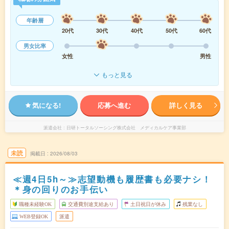
年齢層
20代
30代
40代
50代
60代
男女比率
女性
男性
もっと見る
気になる!
応募へ進む
詳しく見る
派遣会社
日研トータルソーシング株式会社 メディカルケア事業部
未読
掲載日
2026/08/03
≪週4日5h～≫志望動機も履歴書も必要ナシ！
＊身の回りのお手伝い
職種未経験OK
交通費別途支給あり
土日祝日が休み
残業なし
WEB登録OK
派遣