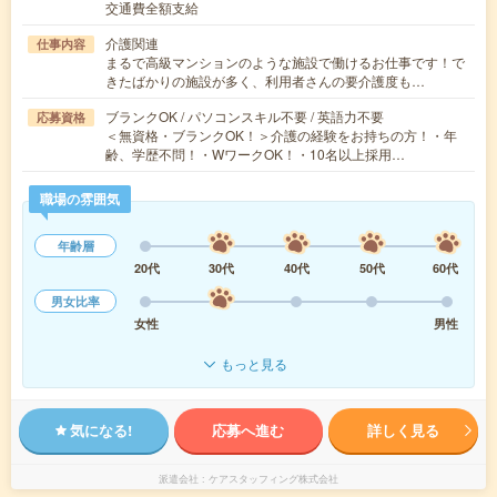
交通費全額支給
介護関連
仕事内容
まるで高級マンションのような施設で働けるお仕事です！で
きたばかりの施設が多く、利用者さんの要介護度も…
ブランクOK / パソコンスキル不要 / 英語力不要
応募資格
＜無資格・ブランクOK！＞介護の経験をお持ちの方！・年
齢、学歴不問！・WワークOK！・10名以上採用…
職場の雰囲気
年齢層
20代
30代
40代
50代
60代
男女比率
女性
男性
もっと見る
気になる!
応募へ進む
詳しく見る
派遣会社
ケアスタッフィング株式会社