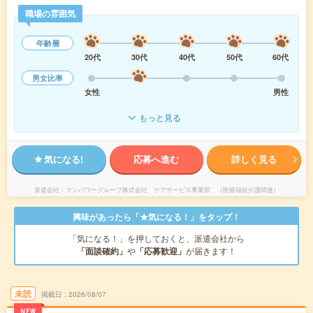
職場の雰囲気
年齢層
20代
30代
40代
50代
60代
男女比率
女性
男性
もっと見る
気になる!
応募へ進む
詳しく見る
派遣会社
マンパワーグループ株式会社 ケアサービス事業部 （医療福祉介護関連）
興味があったら「★気になる！」をタップ！
「気になる！」を押しておくと、派遣会社から
「面談確約」
や
「応募歓迎」
が届きます！
未読
掲載日
2026/08/07
NEW