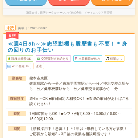
派遣会社
日研トータルソーシング株式会社 メディカルケア事業部
未読
掲載日
2026/08/07
NEW
≪週4日5h～≫志望動機も履歴書も不要！＊身
の回りのお手伝い
職種未経験OK
交通費別途支給あり
土日祝日が休み
残業なし
WEB登録OK
派遣
熊本市東区
勤務地
健軍町駅から---分／東海学園前駅から---分／神水交差点駅か
ら---分／健軍校前駅から---分／健軍交番前駅から---分
週4日～OK ■曜日固定の相談OK！ ■希望の曜日があればご相
曜日頻度
談ください！
1日5時間からOK！■シフト例(1)8:00～13:00(2)10:00～
時間
15:00(3)12:00…
【積極採用中！急募！】＊1年以上勤務している方が多数！
期間
ご応募から最短2～3日後の就業も相談可能です！