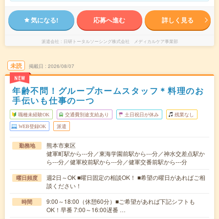
気になる!
応募へ進む
詳しく見る
派遣会社
日研トータルソーシング株式会社 メディカルケア事業部
未読
掲載日
2026/08/07
NEW
年齢不問！グループホームスタッフ＊料理のお
手伝いも仕事の一つ
職種未経験OK
交通費別途支給あり
土日祝日が休み
残業なし
WEB登録OK
派遣
熊本市東区
勤務地
健軍町駅から---分／東海学園前駅から---分／神水交差点駅か
ら---分／健軍校前駅から---分／健軍交番前駅から---分
週2日～OK ■曜日固定の相談OK！ ■希望の曜日があればご相
曜日頻度
談ください！
9:00～18:00（休憩60分）■ご希望があれば下記シフトも
時間
OK！早番 7:00～16:00遅番 …