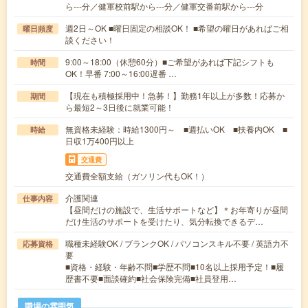
ら---分／健軍校前駅から---分／健軍交番前駅から---分
週2日～OK ■曜日固定の相談OK！ ■希望の曜日があればご相
曜日頻度
談ください！
9:00～18:00（休憩60分）■ご希望があれば下記シフトも
時間
OK！早番 7:00～16:00遅番 …
【現在も積極採用中！急募！】勤務1年以上が多数！応募か
期間
ら最短2～3日後に就業可能！
無資格未経験：時給1300円～ ■週払いOK ■扶養内OK ■
時給
日収1万400円以上
交通費
交通費全額支給（ガソリン代もOK！）
介護関連
仕事内容
【昼間だけの施設で、生活サポートなど】＊お年寄りが昼間
だけ生活のサポートを受けたり、気分転換できるデ…
職種未経験OK / ブランクOK / パソコンスキル不要 / 英語力不
応募資格
要
■資格・経験・年齢不問■学歴不問■10名以上採用予定！■履
歴書不要■面談確約■社会保険完備■社員登用…
職場の雰囲気