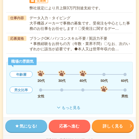
交通費
弊社規定により月上限3万円別途支給です。
データ入力・タイピング
仕事内容
大手機器メーカーで事務の募集です。受発注を中心とした事
務のお仕事をお任せします！〇受発注に関するデー…
ブランクOK / パソコンスキル不要 / 英語力不要
応募資格
＊事務経験をお持ちの方（年数・業界不問）〇なお、次のい
ずれかに該当が必要です。◆本人又は世帯年収の合…
職場の雰囲気
年齢層
20代
30代
40代
50代
60代
男女比率
女性
男性
もっと見る
気になる!
応募へ進む
詳しく見る