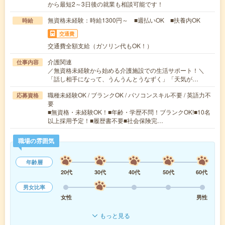
から最短2～3日後の就業も相談可能です！
無資格未経験：時給1300円～ ■週払いOK ■扶養内OK
時給
交通費
交通費全額支給（ガソリン代もOK！）
介護関連
仕事内容
／無資格未経験から始める介護施設での生活サポート！＼
「話し相手になって、うんうんとうなずく」「天気が…
職種未経験OK / ブランクOK / パソコンスキル不要 / 英語力不
応募資格
要
■無資格・未経験OK！■年齢・学歴不問！ブランクOK!■10名
以上採用予定！■履歴書不要■社会保険完…
職場の雰囲気
年齢層
20代
30代
40代
50代
60代
男女比率
女性
男性
もっと見る