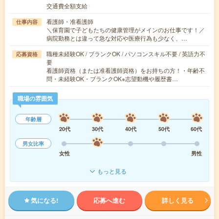
交通費全額支給
看護師・准看護師
仕事内容
＼保育園で子どもたちの健康管理がメインのお仕事です！／
病院勤務とは違って急な対応や医療行為も少なく、…
職種未経験OK / ブランクOK / パソコンスキル不要 / 英語力不
応募資格
要
看護師資格（または准看護師資格）をお持ちの方！・年齢不
問・未経験OK・ブランクOK※志望動機や履歴書…
職場の雰囲気
年齢層
20代
30代
40代
50代
60代
男女比率
女性
男性
もっと見る
気になる!
応募へ進む
詳しく見る