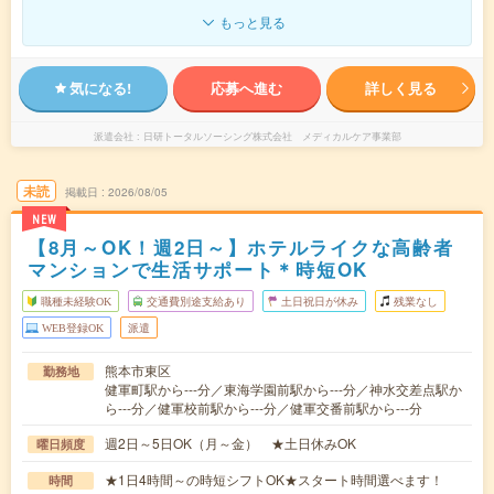
もっと見る
気になる!
応募へ進む
詳しく見る
派遣会社
日研トータルソーシング株式会社 メディカルケア事業部
未読
掲載日
2026/08/05
NEW
【8月～OK！週2日～】ホテルライクな高齢者
マンションで生活サポート＊時短OK
職種未経験OK
交通費別途支給あり
土日祝日が休み
残業なし
WEB登録OK
派遣
熊本市東区
勤務地
健軍町駅から---分／東海学園前駅から---分／神水交差点駅か
ら---分／健軍校前駅から---分／健軍交番前駅から---分
週2日～5日OK（月～金） ★土日休みOK
曜日頻度
★1日4時間～の時短シフトOK★スタート時間選べます！
時間