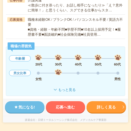
仕事内容
≪散歩に付き添ったり、お話し相手になったり≫「え？意外
に簡単！」と思うくらい、スグできる仕事からスタ…
職種未経験OK / ブランクOK / パソコンスキル不要 / 英語力不
応募資格
要
■資格・経験・年齢不問■学歴不問■10名以上採用予定！■履
歴書不要■面談確約■社会保険完備■社員登用…
職場の雰囲気
年齢層
20代
30代
40代
50代
60代
男女比率
女性
男性
もっと見る
気になる!
応募へ進む
詳しく見る
派遣会社
日研トータルソーシング株式会社 メディカルケア事業部