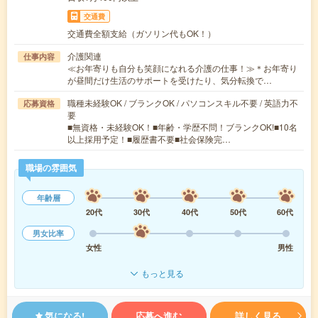
交通費
交通費全額支給（ガソリン代もOK！）
介護関連
仕事内容
≪お年寄りも自分も笑顔になれる介護の仕事！≫＊お年寄り
が昼間だけ生活のサポートを受けたり、気分転換で…
職種未経験OK / ブランクOK / パソコンスキル不要 / 英語力不
応募資格
要
■無資格・未経験OK！■年齢・学歴不問！ブランクOK!■10名
以上採用予定！■履歴書不要■社会保険完…
職場の雰囲気
年齢層
20代
30代
40代
50代
60代
男女比率
女性
男性
もっと見る
気になる!
応募へ進む
詳しく見る