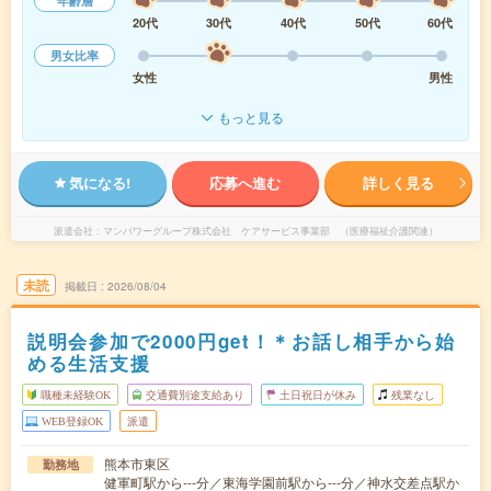
年齢層
20代
30代
40代
50代
60代
男女比率
女性
男性
もっと見る
気になる!
応募へ進む
詳しく見る
派遣会社
マンパワーグループ株式会社 ケアサービス事業部 （医療福祉介護関連）
未読
掲載日
2026/08/04
説明会参加で2000円get！＊お話し相手から始
める生活支援
職種未経験OK
交通費別途支給あり
土日祝日が休み
残業なし
WEB登録OK
派遣
熊本市東区
勤務地
健軍町駅から---分／東海学園前駅から---分／神水交差点駅か