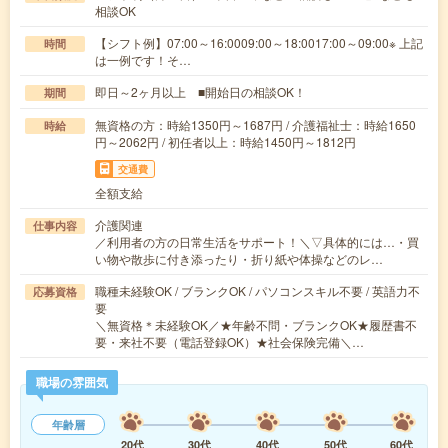
相談OK
【シフト例】07:00～16:0009:00～18:0017:00～09:00※ 上記
時間
は一例です！そ…
即日～2ヶ月以上 ■開始日の相談OK！
期間
無資格の方：時給1350円～1687円 / 介護福祉士：時給1650
時給
円～2062円 / 初任者以上：時給1450円～1812円
交通費
全額支給
介護関連
仕事内容
／利用者の方の日常生活をサポート！＼▽具体的には…・買
い物や散歩に付き添ったり・折り紙や体操などのレ…
職種未経験OK / ブランクOK / パソコンスキル不要 / 英語力不
応募資格
要
＼無資格＊未経験OK／★年齢不問・ブランクOK★履歴書不
要・来社不要（電話登録OK）★社会保険完備＼…
職場の雰囲気
年齢層
20代
30代
40代
50代
60代