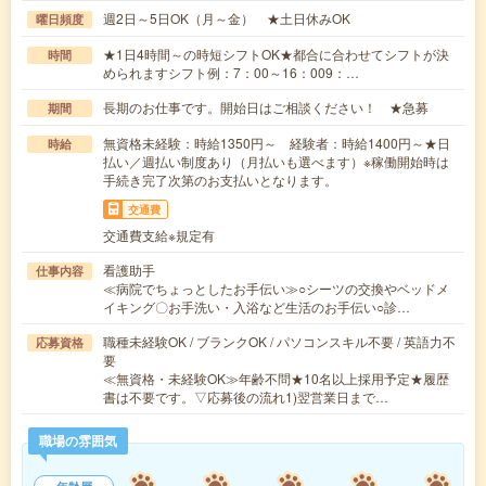
週2日～5日OK（月～金） ★土日休みOK
曜日頻度
★1日4時間～の時短シフトOK★都合に合わせてシフトが決
時間
められますシフト例：7：00～16：009：…
長期のお仕事です。開始日はご相談ください！ ★急募
期間
無資格未経験：時給1350円～ 経験者：時給1400円～★日
時給
払い／週払い制度あり（月払いも選べます）※稼働開始時は
手続き完了次第のお支払いとなります。
交通費
交通費支給※規定有
看護助手
仕事内容
≪病院でちょっとしたお手伝い≫○シーツの交換やベッドメ
イキング〇お手洗い・入浴など生活のお手伝い○診…
職種未経験OK / ブランクOK / パソコンスキル不要 / 英語力不
応募資格
要
≪無資格・未経験OK≫年齢不問★10名以上採用予定★履歴
書は不要です。▽応募後の流れ1)翌営業日まで…
職場の雰囲気