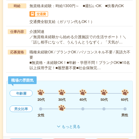
無資格未経験：時給1300円～ ■週払いOK ■扶養内OK
時給
交通費
交通費全額支給（ガソリン代もOK！）
介護関連
仕事内容
／無資格未経験から始める介護施設での生活サポート！＼
「話し相手になって、うんうんとうなずく」「天気が…
職種未経験OK / ブランクOK / パソコンスキル不要 / 英語力不
応募資格
要
■無資格・未経験OK！■年齢・学歴不問！ブランクOK!■10名
以上採用予定！■履歴書不要■社会保険完…
職場の雰囲気
年齢層
20代
30代
40代
50代
60代
男女比率
女性
男性
もっと見る