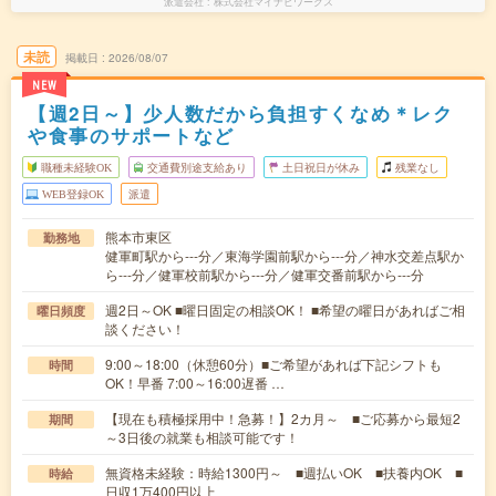
派遣会社
株式会社マイナビワークス
未読
掲載日
2026/08/07
NEW
【週2日～】少人数だから負担すくなめ＊レク
や食事のサポートなど
職種未経験OK
交通費別途支給あり
土日祝日が休み
残業なし
WEB登録OK
派遣
熊本市東区
勤務地
健軍町駅から---分／東海学園前駅から---分／神水交差点駅か
ら---分／健軍校前駅から---分／健軍交番前駅から---分
週2日～OK ■曜日固定の相談OK！ ■希望の曜日があればご相
曜日頻度
談ください！
9:00～18:00（休憩60分）■ご希望があれば下記シフトも
時間
OK！早番 7:00～16:00遅番 …
【現在も積極採用中！急募！】2カ月～ ■ご応募から最短2
期間
～3日後の就業も相談可能です！
無資格未経験：時給1300円～ ■週払いOK ■扶養内OK ■
時給
日収1万400円以上