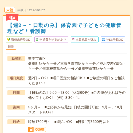
未読
掲載日
2026/08/07
NEW
【週2～＊日勤のみ】保育園で子どもの健康管
理など＊看護師
職種未経験OK
交通費別途支給あり
土日祝日が休み
WEB登録OK
派遣
熊本市東区
勤務地
健軍町駅から---分／東海学園前駅から---分／神水交差点駅か
ら---分／健軍校前駅から---分／健軍交番前駅から---分
週2日～OK！ ■曜日固定の相談OK！ ■ご希望の曜日をご相談
曜日頻度
ください！
【日勤のみ】9:00～18:00（休憩60分）■ご希望があればその
時間
他シフトもOK！（例）8:30～1…
2ヶ月～ ■ご応募から最短3日後に開始可能 9月～、10月
期間
スタートもOK！
時給1700円～ ■週払いOK ■日収1万3600円以上
時給
交通費