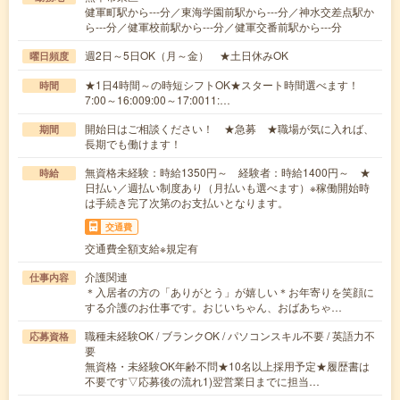
健軍町駅から---分／東海学園前駅から---分／神水交差点駅か
ら---分／健軍校前駅から---分／健軍交番前駅から---分
週2日～5日OK（月～金） ★土日休みOK
曜日頻度
★1日4時間～の時短シフトOK★スタート時間選べます！
時間
7:00～16:009:00～17:0011:…
開始日はご相談ください！ ★急募 ★職場が気に入れば、
期間
長期でも働けます！
無資格未経験：時給1350円～ 経験者：時給1400円～ ★
時給
日払い／週払い制度あり（月払いも選べます）※稼働開始時
は手続き完了次第のお支払いとなります。
交通費
交通費全額支給※規定有
介護関連
仕事内容
＊入居者の方の「ありがとう」が嬉しい＊お年寄りを笑顔に
する介護のお仕事です。おじいちゃん、おばあちゃ…
職種未経験OK / ブランクOK / パソコンスキル不要 / 英語力不
応募資格
要
無資格・未経験OK年齢不問★10名以上採用予定★履歴書は
不要です▽応募後の流れ1)翌営業日までに担当…