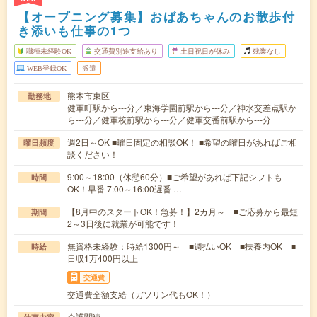
【オープニング募集】おばあちゃんのお散歩付
き添いも仕事の1つ
職種未経験OK
交通費別途支給あり
土日祝日が休み
残業なし
WEB登録OK
派遣
熊本市東区
勤務地
健軍町駅から---分／東海学園前駅から---分／神水交差点駅か
ら---分／健軍校前駅から---分／健軍交番前駅から---分
週2日～OK ■曜日固定の相談OK！ ■希望の曜日があればご相
曜日頻度
談ください！
9:00～18:00（休憩60分）■ご希望があれば下記シフトも
時間
OK！早番 7:00～16:00遅番 …
【8月中のスタートOK！急募！】2カ月～ ■ご応募から最短
期間
2～3日後に就業が可能です！
無資格未経験：時給1300円～ ■週払いOK ■扶養内OK ■
時給
日収1万400円以上
交通費
交通費全額支給（ガソリン代もOK！）
介護関連