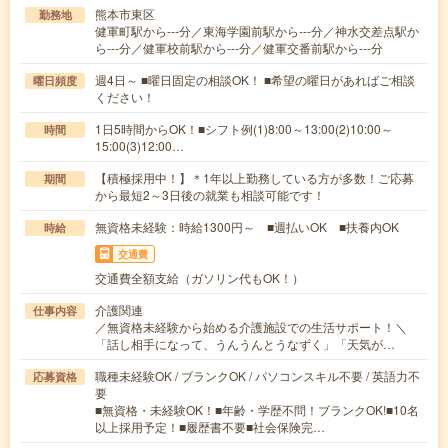
熊本市東区
勤務地
健軍町駅から---分／東海学園前駅から---分／神水交差点駅か
ら---分／健軍校前駅から---分／健軍交番前駅から---分
週4日～ ■曜日固定の相談OK！ ■希望の曜日があればご相談
曜日頻度
ください！
1日5時間からOK！■シフト例(1)8:00～13:00(2)10:00～
時間
15:00(3)12:00…
【積極採用中！】＊1年以上勤務している方が多数！ご応募
期間
から最短2～3日後の就業も相談可能です！
無資格未経験：時給1300円～ ■週払いOK ■扶養内OK
時給
交通費
交通費全額支給（ガソリン代もOK！）
介護関連
仕事内容
／無資格未経験から始める介護施設での生活サポート！＼
「話し相手になって、うんうんとうなずく」「天気が…
職種未経験OK / ブランクOK / パソコンスキル不要 / 英語力不
応募資格
要
■無資格・未経験OK！■年齢・学歴不問！ブランクOK!■10名
以上採用予定！■履歴書不要■社会保険完…