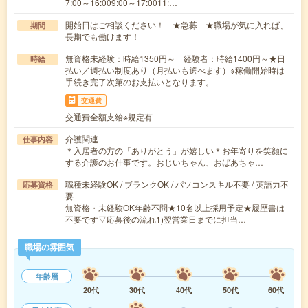
7:00～16:009:00～17:0011:…
開始日はご相談ください！ ★急募 ★職場が気に入れば、
期間
長期でも働けます！
無資格未経験：時給1350円～ 経験者：時給1400円～★日
時給
払い／週払い制度あり（月払いも選べます）※稼働開始時は
手続き完了次第のお支払いとなります。
交通費
交通費全額支給※規定有
介護関連
仕事内容
＊入居者の方の「ありがとう」が嬉しい＊お年寄りを笑顔に
する介護のお仕事です。おじいちゃん、おばあちゃ…
職種未経験OK / ブランクOK / パソコンスキル不要 / 英語力不
応募資格
要
無資格・未経験OK年齢不問★10名以上採用予定★履歴書は
不要です▽応募後の流れ1)翌営業日までに担当…
職場の雰囲気
年齢層
20代
30代
40代
50代
60代