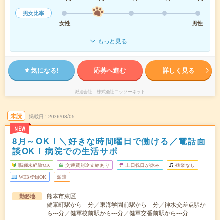
男女比率
女性
男性
もっと見る
気になる!
応募へ進む
詳しく見る
派遣会社
株式会社ニッソーネット
未読
掲載日
2026/08/05
NEW
8月～OK！＼好きな時間曜日で働ける／電話面
談OK！病院での生活サポ
職種未経験OK
交通費別途支給あり
土日祝日が休み
残業なし
WEB登録OK
派遣
熊本市東区
勤務地
健軍町駅から---分／東海学園前駅から---分／神水交差点駅か
ら---分／健軍校前駅から---分／健軍交番前駅から---分