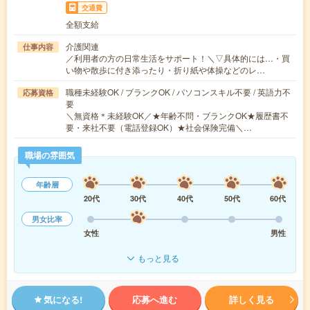
交通費
全額支給
介護関連
仕事内容
／利用者の方の日常生活をサポート！＼▽具体的には…・買
い物や散歩に付き添ったり・折り紙や体操などのレ…
職種未経験OK / ブランクOK / パソコンスキル不要 / 英語力不
応募資格
要
＼無資格＊未経験OK／★年齢不問・ブランクOK★履歴書不
要・来社不要（電話登録OK）★社会保険完備＼…
職場の雰囲気
年齢層
20代
30代
40代
50代
60代
男女比率
女性
男性
もっと見る
気になる!
応募へ進む
詳しく見る