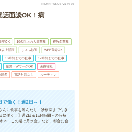
No.MNPWKO872179-05
電話面談OK！病
新卒OK
10名以上の大量募集
複数名募集
0歳以上活躍
しゅふ歓迎
WEB登録OK
16時前までの仕事
17時前までの仕事
副業・WワークOK
医療福祉
派遣多
電話対応なし
ルーティン
日で働く！週2日～！
さんに食事を運んだり、診察室まで付き
に働く！】週2日＆1日4時間～の時短
は水木、この週は月水金」など、都合に合