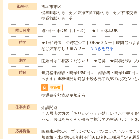
勤務地
熊本市東区
健軍町駅から---分／東海学園前駅から---分／神水交差
交番前駅から---分
曜日頻度
週2日～5日OK（月～金） ★土日休みOK
時間
★1日4時間～の時短シフトOK★スタート時間選べます！7:00～1
など残業なし！※Wワー…
つづきを見る
期間
開始日はご相談ください！ ★急募 ★職場が気に入
時給
無資格未経験：時給1350円～ 経験者：時給1400
べます）※稼働開始時は手続き完了次第のお支払いと
交通費
交通費全額支給※規定有
仕事内容
介護関連
＊入居者の方の「ありがとう」が嬉しい＊お年寄りを
ゃん、おばあちゃんが暮らす施設での生活サポートを
応募資格
職種未経験OK / ブランクOK / パソコンスキル不要 /
無資格・未経験OK年齢不問★10名以上採用予定★履