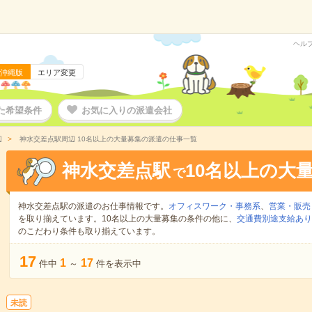
ヘル
沖縄版
エリア変更
た希望条件
お気に入りの派遣会社
辺
神水交差点駅周辺 10名以上の大量募集の派遣の仕事一覧
神水交差点駅
10名以上の大
で
神水交差点駅の派遣のお仕事情報です。
オフィスワーク・事務系
、
営業・販売
を取り揃えています。10名以上の大量募集の条件の他に、
交通費別途支給あり
のこだわり条件も取り揃えています。
17
1
17
件中
～
件を表示中
未読