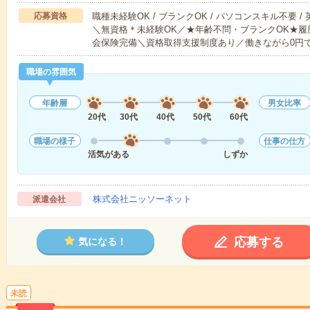
応募資格
職種未経験OK / ブランクOK / パソコンスキル不要 /
＼無資格＊未経験OK／★年齢不問・ブランクOK★履
会保険完備＼資格取得支援制度あり／働きながら0円
職場の雰囲気
年齢層
男女比率
20代
30代
40代
50代
60代
職場の様子
仕事の仕方
活気がある
しずか
株式会社ニッソーネット
派遣会社
応募する
気になる！
未読