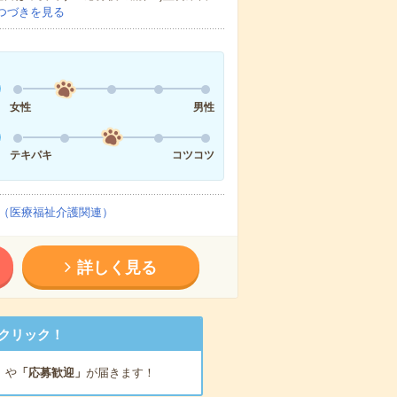
つづきを見る
女性
男性
テキパキ
コツコツ
（医療福祉介護関連）
詳しく見る
クリック！
」
や
「応募歓迎」
が届きます！