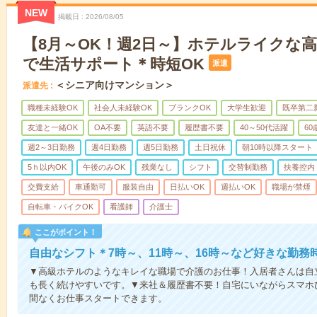
NEW
掲載日
2026/08/05
【8月～OK！週2日～】ホテルライクな
で生活サポート＊時短OK
派遣
＜シニア向けマンション＞
派遣先
職種未経験OK
社会人未経験OK
ブランクOK
大学生歓迎
既卒第二
友達と一緒OK
OA不要
英語不要
履歴書不要
40～50代活躍
6
週2～3日勤務
週4日勤務
週5日勤務
土日祝休
朝10時以降スタート
5ｈ以内OK
午後のみOK
残業なし
シフト
交替制勤務
扶養控内
交費支給
車通勤可
服装自由
日払いOK
週払いOK
職場が禁煙
自転車・バイクOK
看護師
介護士
ここがポイント！
自由なシフト＊7時～、11時～、16時～など好きな勤務
▼高級ホテルのようなキレイな職場で介護のお仕事！入居者さんは自
も長く続けやすいです。▼来社＆履歴書不要！自宅にいながらスマホ
間なくお仕事スタートできます。