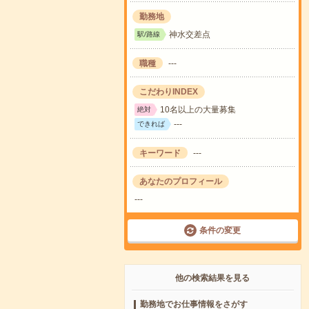
勤務地
神水交差点
駅/路線
職種
---
こだわりINDEX
10名以上の大量募集
絶対
---
できれば
キーワード
---
あなたのプロフィール
---
条件の変更
他の検索結果を見る
勤務地でお仕事情報をさがす