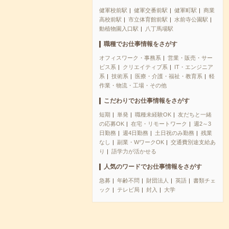
健軍校前駅
健軍交番前駅
健軍町駅
商業
高校前駅
市立体育館前駅
水前寺公園駅
動植物園入口駅
八丁馬場駅
職種でお仕事情報をさがす
オフィスワーク・事務系
営業・販売・サー
ビス系
クリエイティブ系
IT・エンジニア
系
技術系
医療・介護・福祉・教育系
軽
作業・物流・工場・その他
こだわりでお仕事情報をさがす
短期
単発
職種未経験OK
友だちと一緒
の応募OK
在宅・リモートワーク
週2～3
日勤務
週4日勤務
土日祝のみ勤務
残業
なし
副業・WワークOK
交通費別途支給あ
り
語学力が活かせる
人気のワードでお仕事情報をさがす
急募
年齢不問
財団法人
英語
書類チェ
ック
テレビ局
封入
大学