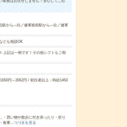
い業務はお任せしません！安心してご応
点駅から---分／健軍校前駅から---分／健軍
なども相談OK
～09:00※ 上記は一例です！その他シフトもご相
650円～2062円 / 初任者以上：時給1450
…・買い物や散歩に付き添ったり・折り
・食事…
つづきを見る