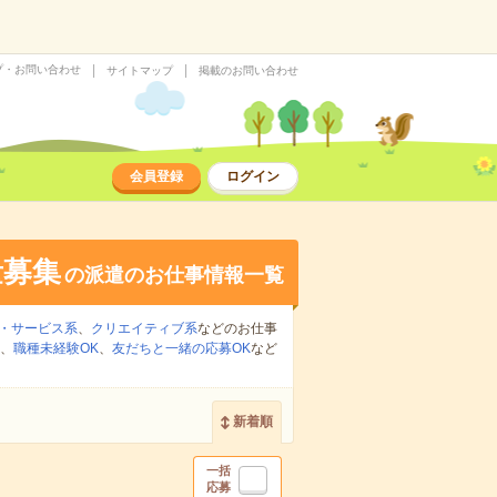
プ・お問い合わせ
サイトマップ
掲載のお問い合わせ
会員登録
ログイン
量募集
の派遣のお仕事情報一覧
・サービス系
、
クリエイティブ系
などのお仕事
、
職種未経験OK
、
友だちと一緒の応募OK
など
新着順
一括
応募