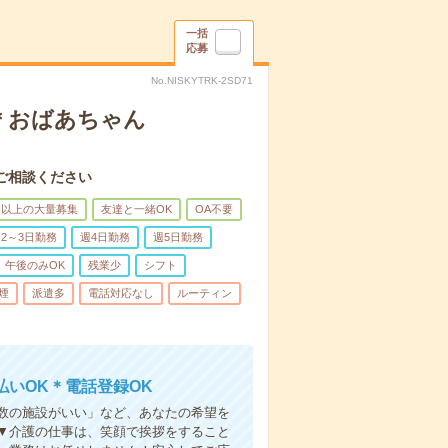
一括
応募
No.NISKYTRK-2SD71
＊おばあちゃん
ご相談ください
名以上の大量募集
友達と一緒OK
OA不要
2～3日勤務
週4日勤務
週5日勤務
午後のみOK
残業少
シフト
煙
派遣多
電話対応なし
ルーティン
いOK＊電話登録OK
人数の施設がいい」など、あなたの希望を
▼介護の仕事は、笑顔で挨拶をすること