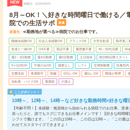
NEW
掲載日
2026/08/05
8月～OK！＼好きな時間曜日で働ける／
院での生活サポ
派遣
≪勤務地が選べる≫病院でのお仕事です。
派遣先
職種未経験OK
社会人未経験OK
ブランクOK
大学生歓迎
既卒第二
友達と一緒OK
OA不要
英語不要
履歴書不要
40～50代活躍
6
週2～3日勤務
週4日勤務
週5日勤務
土日祝休
朝10時以降スタート
5ｈ以内OK
午後のみOK
残業なし
シフト
交替制勤務
扶養控内
交費支給
車通勤可
制服
日払いOK
週払いOK
職場が禁煙
自転車・バイクOK
看護師
介護士
ここがポイント！
10時～、12時～、14時～など好きな勤務時間×好きな曜
【年齢不問！】未経験・無資格から始められる病院でのお仕事。患者
添ったりと、誰でもスグにできるお仕事メインです！【好きな時間曜日
シフトで働けます。「この日は10時～、この日は12時～」「この週
わせてカスタマイズできますよ！