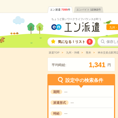
エン派遣
7355
件
エンバイト
12362
件
ちょうど良いワークライフバランスが叶う
九州・
気になる！リスト
0
保存し
派遣TOP
九州・沖縄
熊本
神水交差点駅周
,
1
3
4
1
平均時給:
円
設定中の検索条件
期間
---
派遣形式
---
時給
---