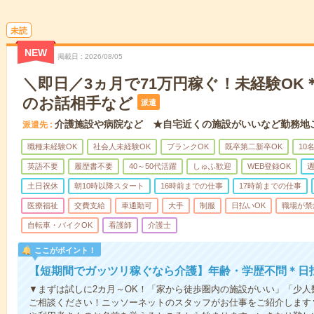
未読
NEW
掲載日
2026/08/05
＼即日／3ヵ月で71万円稼ぐ！未経験OK
のお話相手など
派遣
介護施設や病院など ★自宅近くの施設がいいなど勤務地
派遣先
職種未経験OK
社会人未経験OK
ブランクOK
既卒第二新卒OK
10
英語不要
履歴書不要
40～50代活躍
しゅふ歓迎
WEB登録OK
週
土日祝休
朝10時以降スタート
16時前までの仕事
17時前までの仕事
医療福祉
交費支給
車通勤可
大手
制服
日払いOK
職場が禁
自転車・バイクOK
看護師
介護士
ここがポイント！
【短期間でガッツリ稼ぐなら介護】年齢・学歴不問＊日払
▼まずは試しに2カ月～OK！「家から徒歩圏内の施設がいい」「少
ご相談ください！ニッソーネットのスタッフがお仕事をご紹介します