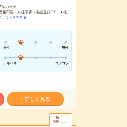
 英語力不要
歴書不要・来社不要（電話登録OK）★社
で…
つづきを見る
女性
男性
テキパキ
コツコツ
詳しく見る
一括
応募