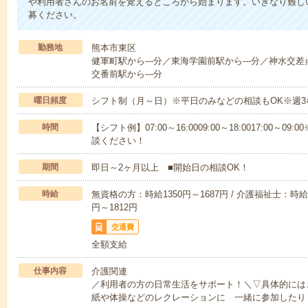
や利用者さんのお名前を覚えるところから始まります。いきなり難し
募ください。
勤務地
熊本市東区
健軍町駅から---分／東海学園前駅から---分／神水交差
交番前駅から---分
曜日頻度
シフト制（月～日）※平日のみなどの相談もOK※週3
時間
【シフト例】07:00～16:0009:00～18:0017:00
談ください！
期間
即日～2ヶ月以上 ■開始日の相談OK！
時給
無資格の方：時給1350円～1687円 / 介護福祉士：時給1
円～1812円
交通費
全額支給
仕事内容
介護関連
／利用者の方の日常生活をサポート！＼▽具体的には
紙や体操などのレクレーションに 一緒に参加したり