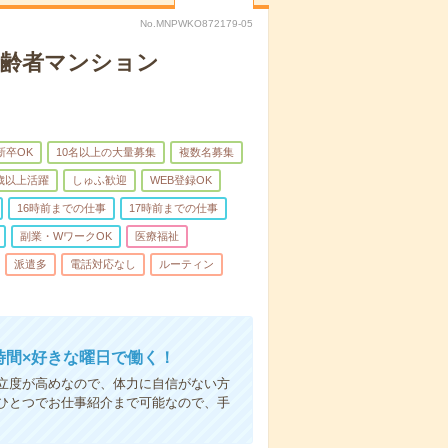
No.MNPWKO872179-05
高齢者マンション
新卒OK
10名以上の大量募集
複数名募集
0歳以上活躍
しゅふ歓迎
WEB登録OK
16時前までの仕事
17時前までの仕事
副業・WワークOK
医療福祉
派遣多
電話対応なし
ルーティン
時間×好きな曜日で働く！
立度が高めなので、体力に自信がない方
ひとつでお仕事紹介まで可能なので、手