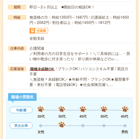
即日～2ヶ月以上 ■開始日の相談OK！
期間
無資格の方：時給1350円～1687円 / 介護福祉士：時給1650
時給
円～2062円 / 初任者以上：時給1450円～1812円
交通費
全額支給
介護関連
仕事内容
／利用者の方の日常生活をサポート！＼▽具体的には…・買
い物や散歩に付き添ったり・折り紙や体操などのレ…
/ ブランクOK / パソコンスキル不要 / 英語力
職種未経験OK
応募資格
不要
＼無資格＊未経験OK／★年齢不問・ブランクOK★履歴書不
要・来社不要（電話登録OK）★社会保険完備＼…
職場の雰囲気
年齢層
20代
30代
40代
50代
60代
男女比率
女性
男性