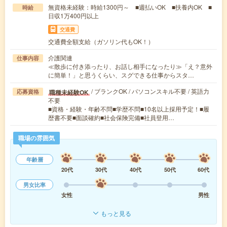
無資格未経験：時給1300円～ ■週払いOK ■扶養内OK ■
時給
日収1万400円以上
交通費
交通費全額支給（ガソリン代もOK！）
介護関連
仕事内容
≪散歩に付き添ったり、お話し相手になったり≫「え？意外
に簡単！」と思うくらい、スグできる仕事からスタ…
/ ブランクOK / パソコンスキル不要 / 英語力
職種未経験OK
応募資格
不要
■資格・経験・年齢不問■学歴不問■10名以上採用予定！■履
歴書不要■面談確約■社会保険完備■社員登用…
職場の雰囲気
年齢層
20代
30代
40代
50代
60代
男女比率
女性
男性
もっと見る