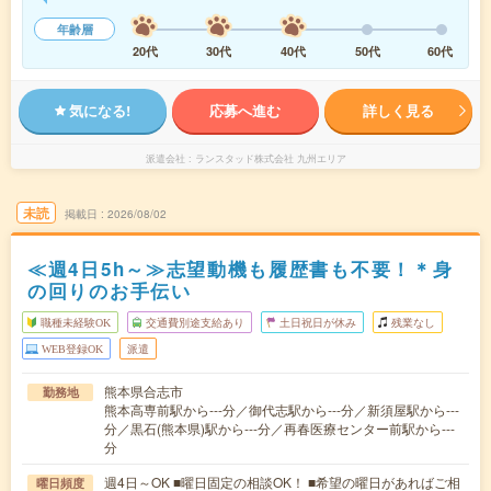
年齢層
20代
30代
40代
50代
60代
気になる!
応募へ進む
詳しく見る
派遣会社
ランスタッド株式会社 九州エリア
未読
掲載日
2026/08/02
≪週4日5h～≫志望動機も履歴書も不要！＊身
の回りのお手伝い
職種未経験OK
交通費別途支給あり
土日祝日が休み
残業なし
WEB登録OK
派遣
熊本県合志市
勤務地
熊本高専前駅から---分／御代志駅から---分／新須屋駅から---
分／黒石(熊本県)駅から---分／再春医療センター前駅から---
分
週4日～OK ■曜日固定の相談OK！ ■希望の曜日があればご相
曜日頻度