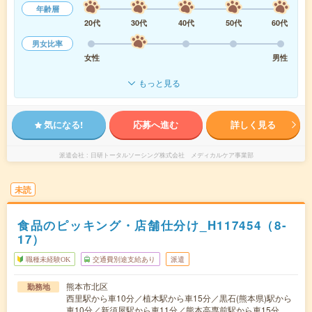
年齢層
20代
30代
40代
50代
60代
男女比率
女性
男性
もっと見る
気になる!
応募へ進む
詳しく見る
派遣会社
日研トータルソーシング株式会社 メディカルケア事業部
未読
食品のピッキング・店舗仕分け_H117454（8-
17）
職種未経験OK
交通費別途支給あり
派遣
熊本市北区
勤務地
西里駅から車10分／植木駅から車15分／黒石(熊本県)駅から
車10分／新須屋駅から車11分／熊本高専前駅から車15分