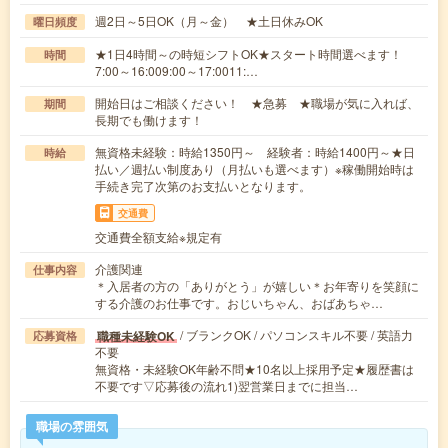
週2日～5日OK（月～金） ★土日休みOK
曜日頻度
★1日4時間～の時短シフトOK★スタート時間選べます！
時間
7:00～16:009:00～17:0011:…
開始日はご相談ください！ ★急募 ★職場が気に入れば、
期間
長期でも働けます！
無資格未経験：時給1350円～ 経験者：時給1400円～★日
時給
払い／週払い制度あり（月払いも選べます）※稼働開始時は
手続き完了次第のお支払いとなります。
交通費
交通費全額支給※規定有
介護関連
仕事内容
＊入居者の方の「ありがとう」が嬉しい＊お年寄りを笑顔に
する介護のお仕事です。おじいちゃん、おばあちゃ…
/ ブランクOK / パソコンスキル不要 / 英語力
職種未経験OK
応募資格
不要
無資格・未経験OK年齢不問★10名以上採用予定★履歴書は
不要です▽応募後の流れ1)翌営業日までに担当…
職場の雰囲気