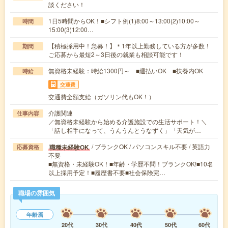
談ください！
1日5時間からOK！■シフト例(1)8:00～13:00(2)10:00～
時間
15:00(3)12:00…
【積極採用中！急募！】＊1年以上勤務している方が多数！
期間
ご応募から最短2～3日後の就業も相談可能です！
無資格未経験：時給1300円～ ■週払いOK ■扶養内OK
時給
交通費
交通費全額支給（ガソリン代もOK！）
介護関連
仕事内容
／無資格未経験から始める介護施設での生活サポート！＼
「話し相手になって、うんうんとうなずく」「天気が…
/ ブランクOK / パソコンスキル不要 / 英語力
職種未経験OK
応募資格
不要
■無資格・未経験OK！■年齢・学歴不問！ブランクOK!■10名
以上採用予定！■履歴書不要■社会保険完…
職場の雰囲気
年齢層
20代
30代
40代
50代
60代