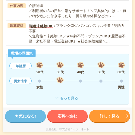
介護関連
仕事内容
／利用者の方の日常生活をサポート！＼▽具体的には…・買
い物や散歩に付き添ったり・折り紙や体操などのレ…
/ ブランクOK / パソコンスキル不要 / 英語力
職種未経験OK
応募資格
不要
＼無資格＊未経験OK／★年齢不問・ブランクOK★履歴書不
要・来社不要（電話登録OK）★社会保険完備＼…
職場の雰囲気
年齢層
20代
30代
40代
50代
60代
男女比率
女性
男性
もっと見る
気になる!
応募へ進む
詳しく見る
派遣会社
株式会社ニッソーネット