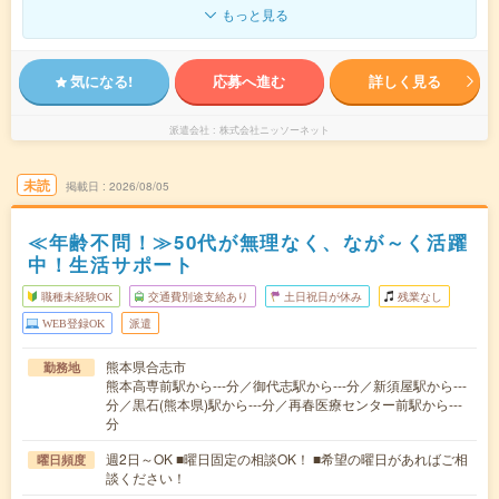
もっと見る
気になる!
応募へ進む
詳しく見る
派遣会社
株式会社ニッソーネット
未読
掲載日
2026/08/05
≪年齢不問！≫50代が無理なく、なが～く活躍
中！生活サポート
職種未経験OK
交通費別途支給あり
土日祝日が休み
残業なし
WEB登録OK
派遣
熊本県合志市
勤務地
熊本高専前駅から---分／御代志駅から---分／新須屋駅から---
分／黒石(熊本県)駅から---分／再春医療センター前駅から---
分
週2日～OK ■曜日固定の相談OK！ ■希望の曜日があればご相
曜日頻度
談ください！