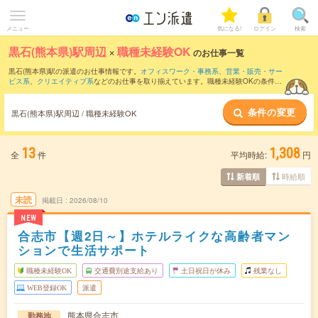
メニュー
気になる!
ログイン
検索
黒石(熊本県)駅周辺
×
職種未経験OK
のお仕事一覧
黒石(熊本県)駅の派遣のお仕事情報です。
オフィスワーク・事務系
、
営業・販売・サー
ビス系
、
クリエイティブ系
などのお仕事を取り揃えています。職種未経験OKの条件の
他に、
交通費別途支給あり
、
友だちと一緒の応募OK
、
週4日勤務
などのこだわり条件
も取り揃えています。
条件の変更
黒石(熊本県)駅周辺 / 職種未経験OK
13
1,308
全
件
平均時給:
円
時給順
新着順
未読
掲載日
2026/08/10
NEW
合志市【週2日～】ホテルライクな高齢者マン
ションで生活サポート
職種未経験OK
交通費別途支給あり
土日祝日が休み
残業なし
WEB登録OK
派遣
熊本県合志市
勤務地