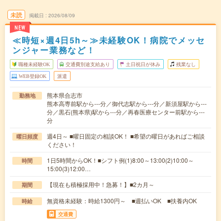
未読
掲載日
2026/08/09
NEW
≪時短×週4日5h～≫未経験OK！病院でメッセ
ンジャー業務など！
職種未経験OK
交通費別途支給あり
土日祝日が休み
残業なし
WEB登録OK
派遣
熊本県合志市
勤務地
熊本高専前駅から---分／御代志駅から---分／新須屋駅から---
分／黒石(熊本県)駅から---分／再春医療センター前駅から---
分
週4日～ ■曜日固定の相談OK！ ■希望の曜日があればご相談
曜日頻度
ください！
1日5時間からOK！■シフト例(1)8:00～13:00(2)10:00～
時間
15:00(3)12:00…
【現在も積極採用中！急募！】■2カ月～
期間
無資格未経験：時給1300円～ ■週払いOK ■扶養内OK
時給
交通費