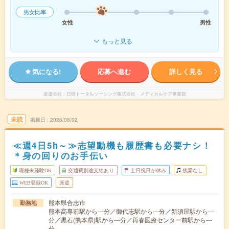
男女比率
女性
男性
もっと見る
気になる!
応募へ進む
詳しく見る
派遣会社
日研トータルソーシング株式会社 メディカルケア事業部
未読
掲載日
2026/08/02
≪週4日5h～≫志望動機も履歴書も必要ナシ！
＊身の回りのお手伝い
職種未経験OK
交通費別途支給あり
土日祝日が休み
残業なし
WEB登録OK
派遣
熊本県合志市
勤務地
熊本高専前駅から---分／御代志駅から---分／新須屋駅から---
分／黒石(熊本県)駅から---分／再春医療センター前駅から---
分