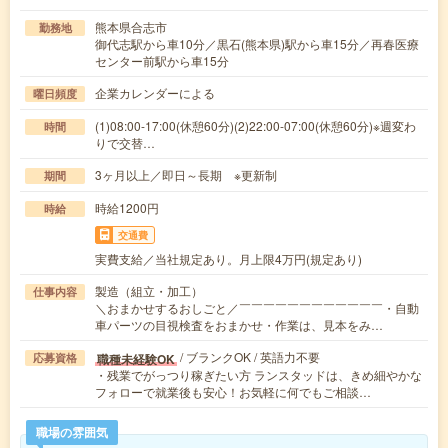
熊本県合志市
勤務地
御代志駅から車10分／黒石(熊本県)駅から車15分／再春医療
センター前駅から車15分
企業カレンダーによる
曜日頻度
(1)08:00-17:00(休憩60分)(2)22:00-07:00(休憩60分)※週変わ
時間
りで交替…
3ヶ月以上／即日～長期 ※更新制
期間
時給1200円
時給
交通費
実費支給／当社規定あり。月上限4万円(規定あり)
製造（組立・加工）
仕事内容
＼おまかせするおしごと／￣￣￣￣￣￣￣￣￣￣￣￣・自動
車パーツの目視検査をおまかせ・作業は、見本をみ…
/ ブランクOK / 英語力不要
職種未経験OK
応募資格
・残業でがっつり稼ぎたい方 ランスタッドは、きめ細やかな
フォローで就業後も安心！お気軽に何でもご相談…
職場の雰囲気