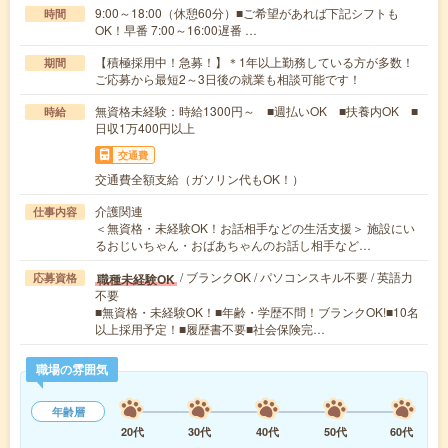
9:00～18:00（休憩60分）■ご希望があれば下記シフトも
時間
OK！早番 7:00～16:00遅番 …
【積極採用中！急募！】＊1年以上勤務している方が多数！
期間
ご応募から最短2～3日後の就業も相談可能です！
無資格未経験：時給1300円～ ■週払いOK ■扶養内OK ■
時給
日収1万400円以上
交通費
交通費全額支給（ガソリン代もOK！）
介護関連
仕事内容
＜無資格・未経験OK！お話相手などの生活支援＞ 施設にい
るおじいちゃん・おばあちゃんのお話し相手など…
/ ブランクOK / パソコンスキル不要 / 英語力
職種未経験OK
応募資格
不要
■無資格・未経験OK！■年齢・学歴不問！ブランクOK!■10名
以上採用予定！■履歴書不要■社会保険完…
職場の雰囲気
年齢層
20代
30代
40代
50代
60代