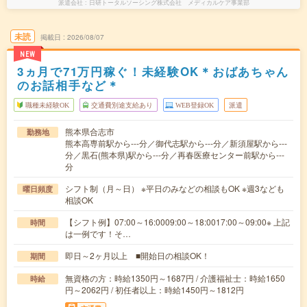
派遣会社
日研トータルソーシング株式会社 メディカルケア事業部
未読
掲載日
2026/08/07
NEW
3ヵ月で71万円稼ぐ！未経験OK＊おばあちゃん
のお話相手など＊
職種未経験OK
交通費別途支給あり
WEB登録OK
派遣
熊本県合志市
勤務地
熊本高専前駅から---分／御代志駅から---分／新須屋駅から---
分／黒石(熊本県)駅から---分／再春医療センター前駅から---
分
シフト制（月～日） ※平日のみなどの相談もOK ※週3なども
曜日頻度
相談OK
【シフト例】07:00～16:0009:00～18:0017:00～09:00※ 上記
時間
は一例です！そ…
即日～2ヶ月以上 ■開始日の相談OK！
期間
無資格の方：時給1350円～1687円 / 介護福祉士：時給1650
時給
円～2062円 / 初任者以上：時給1450円～1812円