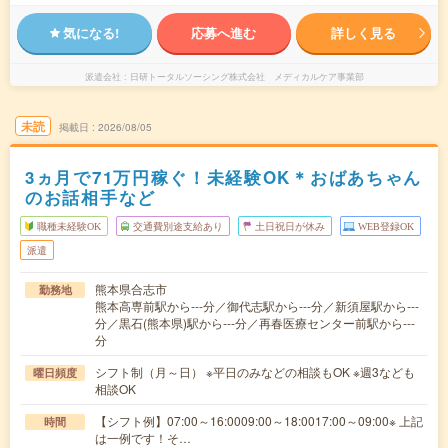
気になる!
応募へ進む
詳しく見る
派遣会社
日研トータルソーシング株式会社 メディカルケア事業部
未読
掲載日
2026/08/05
3ヵ月で71万円稼ぐ！未経験OK＊おばあちゃん
のお話相手など
職種未経験OK
交通費別途支給あり
土日祝日が休み
WEB登録OK
派遣
熊本県合志市
勤務地
熊本高専前駅から---分／御代志駅から---分／新須屋駅から---
分／黒石(熊本県)駅から---分／再春医療センター前駅から---
分
シフト制（月～日） ※平日のみなどの相談もOK ※週3なども
曜日頻度
相談OK
【シフト例】07:00～16:0009:00～18:0017:00～09:00※ 上記
時間
は一例です！そ…