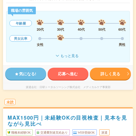
職場の雰囲気
年齢層
20代
30代
40代
50代
60代
男女比率
女性
男性
もっと見る
気になる!
応募へ進む
詳しく見る
派遣会社
日研トータルソーシング株式会社 メディカルケア事業部
未読
MAX1500円｜未経験OKの目視検査｜見本を見
ながら見比べ
職種未経験OK
交通費別途支給あり
WEB登録OK
派遣