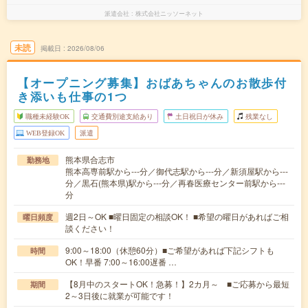
派遣会社
株式会社ニッソーネット
未読
掲載日
2026/08/06
【オープニング募集】おばあちゃんのお散歩付
き添いも仕事の1つ
職種未経験OK
交通費別途支給あり
土日祝日が休み
残業なし
WEB登録OK
派遣
熊本県合志市
勤務地
熊本高専前駅から---分／御代志駅から---分／新須屋駅から---
分／黒石(熊本県)駅から---分／再春医療センター前駅から---
分
週2日～OK ■曜日固定の相談OK！ ■希望の曜日があればご相
曜日頻度
談ください！
9:00～18:00（休憩60分）■ご希望があれば下記シフトも
時間
OK！早番 7:00～16:00遅番 …
【8月中のスタートOK！急募！】2カ月～ ■ご応募から最短
期間
2～3日後に就業が可能です！