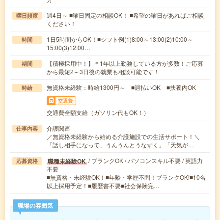
週4日～ ■曜日固定の相談OK！ ■希望の曜日があればご相談
曜日頻度
ください！
1日5時間からOK！■シフト例(1)8:00～13:00(2)10:00～
時間
15:00(3)12:00…
【積極採用中！】＊1年以上勤務している方が多数！ご応募
期間
から最短2～3日後の就業も相談可能です！
無資格未経験：時給1300円～ ■週払いOK ■扶養内OK
時給
交通費
交通費全額支給（ガソリン代もOK！）
介護関連
仕事内容
／無資格未経験から始める介護施設での生活サポート！＼
「話し相手になって、うんうんとうなずく」「天気が…
/ ブランクOK / パソコンスキル不要 / 英語力
職種未経験OK
応募資格
不要
■無資格・未経験OK！■年齢・学歴不問！ブランクOK!■10名
以上採用予定！■履歴書不要■社会保険完…
職場の雰囲気