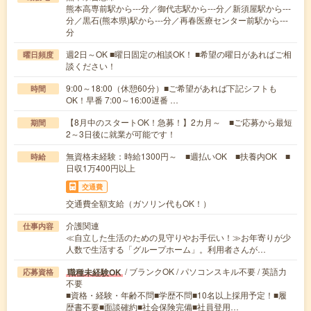
熊本高専前駅から---分／御代志駅から---分／新須屋駅から---
分／黒石(熊本県)駅から---分／再春医療センター前駅から---
分
週2日～OK ■曜日固定の相談OK！ ■希望の曜日があればご相
曜日頻度
談ください！
9:00～18:00（休憩60分）■ご希望があれば下記シフトも
時間
OK！早番 7:00～16:00遅番 …
【8月中のスタートOK！急募！】2カ月～ ■ご応募から最短
期間
2～3日後に就業が可能です！
無資格未経験：時給1300円～ ■週払いOK ■扶養内OK ■
時給
日収1万400円以上
交通費
交通費全額支給（ガソリン代もOK！）
介護関連
仕事内容
≪自立した生活のための見守りやお手伝い！≫お年寄りが少
人数で生活する「グループホーム」。利用者さんが…
/ ブランクOK / パソコンスキル不要 / 英語力
職種未経験OK
応募資格
不要
■資格・経験・年齢不問■学歴不問■10名以上採用予定！■履
歴書不要■面談確約■社会保険完備■社員登用…