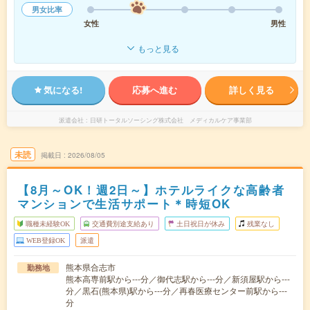
男女比率
女性
男性
もっと見る
気になる!
応募へ進む
詳しく見る
派遣会社
日研トータルソーシング株式会社 メディカルケア事業部
未読
掲載日
2026/08/05
【8月～OK！週2日～】ホテルライクな高齢者
マンションで生活サポート＊時短OK
職種未経験OK
交通費別途支給あり
土日祝日が休み
残業なし
WEB登録OK
派遣
熊本県合志市
勤務地
熊本高専前駅から---分／御代志駅から---分／新須屋駅から---
分／黒石(熊本県)駅から---分／再春医療センター前駅から---
分