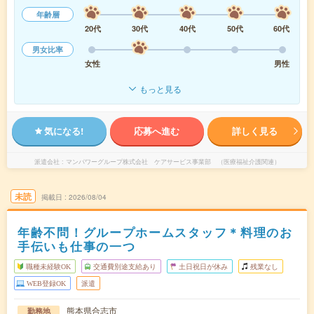
年齢層
20代
30代
40代
50代
60代
男女比率
女性
男性
もっと見る
気になる!
応募へ進む
詳しく見る
派遣会社
マンパワーグループ株式会社 ケアサービス事業部 （医療福祉介護関連）
未読
掲載日
2026/08/04
年齢不問！グループホームスタッフ＊料理のお
手伝いも仕事の一つ
職種未経験OK
交通費別途支給あり
土日祝日が休み
残業なし
WEB登録OK
派遣
熊本県合志市
勤務地