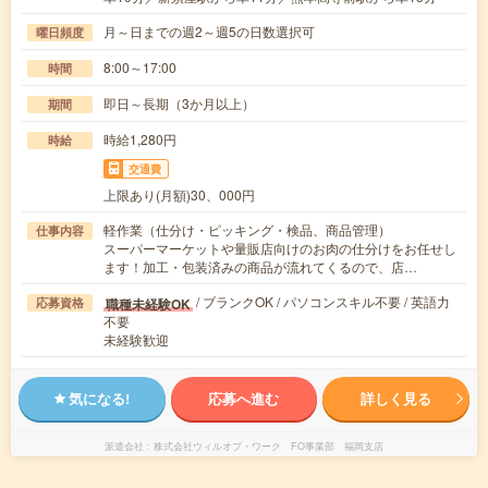
月～日までの週2～週5の日数選択可
曜日頻度
8:00～17:00
時間
即日～長期（3か月以上）
期間
時給1,280円
時給
交通費
上限あり(月額)30、000円
軽作業（仕分け・ピッキング・検品、商品管理）
仕事内容
スーパーマーケットや量販店向けのお肉の仕分けをお任せし
ます！加工・包装済みの商品が流れてくるので、店…
/ ブランクOK / パソコンスキル不要 / 英語力
職種未経験OK
応募資格
不要
未経験歓迎
気になる!
応募へ進む
詳しく見る
派遣会社
株式会社ウィルオブ・ワーク FO事業部 福岡支店