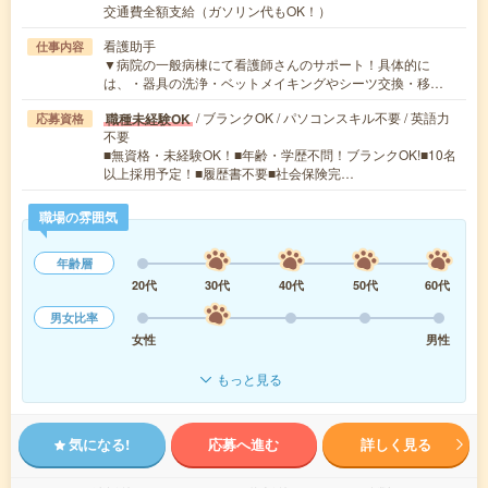
交通費全額支給（ガソリン代もOK！）
看護助手
仕事内容
▼病院の一般病棟にて看護師さんのサポート！具体的に
は、・器具の洗浄・ベットメイキングやシーツ交換・移…
/ ブランクOK / パソコンスキル不要 / 英語力
職種未経験OK
応募資格
不要
■無資格・未経験OK！■年齢・学歴不問！ブランクOK!■10名
以上採用予定！■履歴書不要■社会保険完…
職場の雰囲気
年齢層
20代
30代
40代
50代
60代
男女比率
女性
男性
もっと見る
気になる!
応募へ進む
詳しく見る