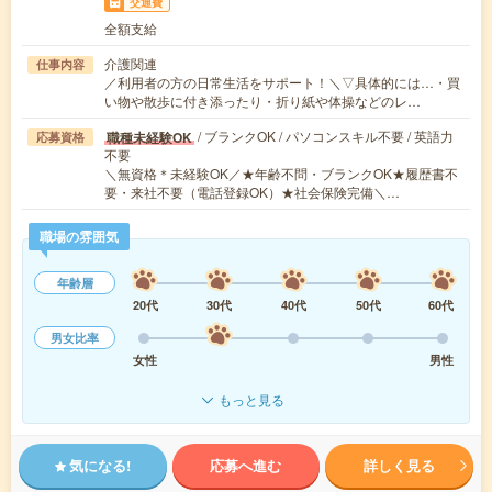
交通費
全額支給
介護関連
仕事内容
／利用者の方の日常生活をサポート！＼▽具体的には…・買
い物や散歩に付き添ったり・折り紙や体操などのレ…
/ ブランクOK / パソコンスキル不要 / 英語力
職種未経験OK
応募資格
不要
＼無資格＊未経験OK／★年齢不問・ブランクOK★履歴書不
要・来社不要（電話登録OK）★社会保険完備＼…
職場の雰囲気
年齢層
20代
30代
40代
50代
60代
男女比率
女性
男性
もっと見る
気になる!
応募へ進む
詳しく見る