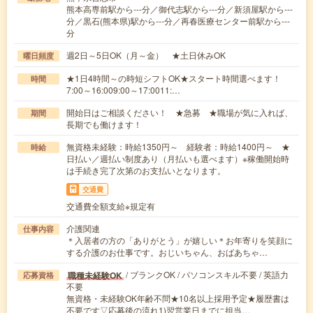
熊本高専前駅から---分／御代志駅から---分／新須屋駅から---
分／黒石(熊本県)駅から---分／再春医療センター前駅から---
分
週2日～5日OK（月～金） ★土日休みOK
曜日頻度
★1日4時間～の時短シフトOK★スタート時間選べます！
時間
7:00～16:009:00～17:0011:…
開始日はご相談ください！ ★急募 ★職場が気に入れば、
期間
長期でも働けます！
無資格未経験：時給1350円～ 経験者：時給1400円～ ★
時給
日払い／週払い制度あり（月払いも選べます）※稼働開始時
は手続き完了次第のお支払いとなります。
交通費
交通費全額支給※規定有
介護関連
仕事内容
＊入居者の方の「ありがとう」が嬉しい＊お年寄りを笑顔に
する介護のお仕事です。おじいちゃん、おばあちゃ…
/ ブランクOK / パソコンスキル不要 / 英語力
職種未経験OK
応募資格
不要
無資格・未経験OK年齢不問★10名以上採用予定★履歴書は
不要です▽応募後の流れ1)翌営業日までに担当…