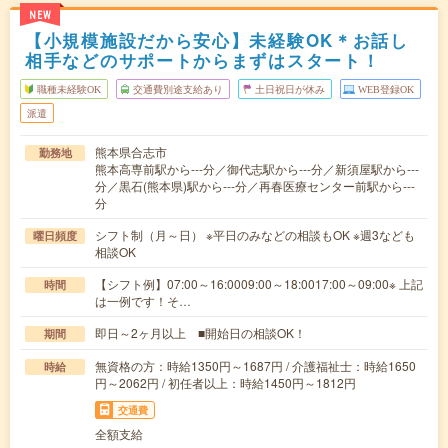
NEW
【小規模施設だから安心】未経験OK＊お話し
相手などのサポートからまずはスタート！
職種未経験OK
交通費別途支給あり
土日祝日が休み
WEB登録OK
派遣
熊本県合志市
勤務地
熊本高専前駅から---分／御代志駅から---分／新須屋駅から---
分／黒石(熊本県)駅から---分／再春医療センター前駅から---
分
シフト制（月～日） ※平日のみなどの相談もOK ※週3なども
曜日頻度
相談OK
【シフト例】07:00～16:0009:00～18:0017:00～09:00※ 上記
時間
は一例です！そ…
即日～2ヶ月以上 ■開始日の相談OK！
期間
無資格の方：時給1350円～1687円 / 介護福祉士：時給1650
時給
円～2062円 / 初任者以上：時給1450円～1812円
交通費
全額支給