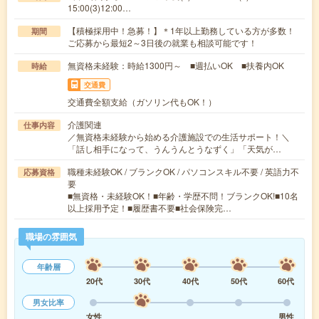
15:00(3)12:00…
【積極採用中！急募！】＊1年以上勤務している方が多数！
期間
ご応募から最短2～3日後の就業も相談可能です！
無資格未経験：時給1300円～ ■週払いOK ■扶養内OK
時給
交通費
交通費全額支給（ガソリン代もOK！）
介護関連
仕事内容
／無資格未経験から始める介護施設での生活サポート！＼
「話し相手になって、うんうんとうなずく」「天気が…
職種未経験OK / ブランクOK / パソコンスキル不要 / 英語力不
応募資格
要
■無資格・未経験OK！■年齢・学歴不問！ブランクOK!■10名
以上採用予定！■履歴書不要■社会保険完…
職場の雰囲気
年齢層
20代
30代
40代
50代
60代
男女比率
女性
男性