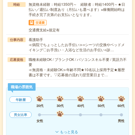
無資格未経験：時給1350円～ 経験者：時給1400円～★日
時給
払い／週払い制度あり（月払いも選べます）※稼働開始時は
手続き完了次第のお支払いとなります。
交通費
交通費支給※規定有
看護助手
仕事内容
≪病院でちょっとしたお手伝い≫○シーツの交換やベッドメ
イキング〇お手洗い・入浴など生活のお手伝い○診…
職種未経験OK / ブランクOK / パソコンスキル不要 / 英語力不
応募資格
要
≪無資格・未経験OK≫年齢不問★10名以上採用予定★履歴
書は不要です。▽応募後の流れ1)翌営業日まで…
職場の雰囲気
年齢層
20代
30代
40代
50代
60代
男女比率
女性
男性
もっと見る