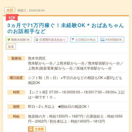
未読
掲載日
2026/08/04
NEW
3ヵ月で71万円稼ぐ！未経験OK＊おばあちゃん
のお話相手など
職種未経験OK
交通費別途支給あり
土日祝日が休み
WEB登録OK
派遣
熊本市西区
勤務地
熊本駅から---分／上熊本駅から---分／熊本駅前駅から---分／
上熊本(路面電車)駅から---分／崇城大学前駅から---分
シフト制（月～日） ※平日のみなどの相談もOK ※週3なども
曜日頻度
相談OK
【シフト例】07:00～16:0009:00～18:0017:00～09:00※ 上記
時間
は一例です！そ…
即日～2ヶ月以上 ■開始日の相談OK！
期間
無資格の方：時給1350円～1687円 / 介護福祉士：時給1650
時給
円～2062円 / 初任者以上：時給1450円～1812円
交通費