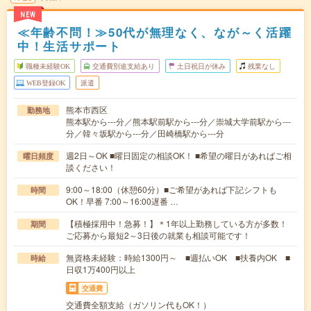
NEW
≪年齢不問！≫50代が無理なく、なが～く活躍
中！生活サポート
職種未経験OK
交通費別途支給あり
土日祝日が休み
残業なし
WEB登録OK
派遣
熊本市西区
勤務地
熊本駅から---分／熊本駅前駅から---分／崇城大学前駅から---
分／韓々坂駅から---分／田崎橋駅から---分
週2日～OK ■曜日固定の相談OK！ ■希望の曜日があればご相
曜日頻度
談ください！
9:00～18:00（休憩60分）■ご希望があれば下記シフトも
時間
OK！早番 7:00～16:00遅番 …
【積極採用中！急募！】＊1年以上勤務している方が多数！
期間
ご応募から最短2～3日後の就業も相談可能です！
無資格未経験：時給1300円～ ■週払いOK ■扶養内OK ■
時給
日収1万400円以上
交通費
交通費全額支給（ガソリン代もOK！）