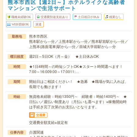
熊本市西区【週2日～】ホテルライクな高齢者
マンションで生活サポート
職種未経験OK
交通費別途支給あり
土日祝日が休み
残業なし
WEB登録OK
派遣
熊本市西区
勤務地
熊本駅から---分／上熊本駅から---分／熊本駅前駅から---分／
上熊本(路面電車)駅から---分／崇城大学前駅から---分
週2日～5日OK（月～金） ★土日休みOK
曜日頻度
★1日4時間～の時短シフトOK★スタート時間選べます！
時間
7:00～16:009:00～17:0011:…
開始日はご相談ください！ ★急募 ★職場が気に入れば、
期間
長期でも働けます！
無資格未経験：時給1350円～ 経験者：時給1400円～ ★
時給
日払い／週払い制度あり（月払いも選べます）※稼働開始時
は手続き完了次第のお支払いとなります。
交通費
交通費全額支給※規定有
介護関連
仕事内容