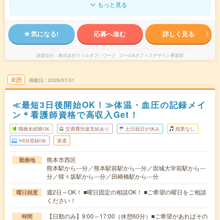
もっと見る
気になる!
応募へ進む
詳しく見る
派遣会社
株式会社ウィルオブ・ワーク コール&オフィスデザイン事業部
未読
掲載日
2026/07/31
≪最短3日後開始OK！≫体温・血圧の記録メイ
ン＊看護師資格で高収入Get！
職種未経験OK
交通費別途支給あり
土日祝日が休み
残業なし
WEB登録OK
派遣
熊本市西区
勤務地
熊本駅から---分／熊本駅前駅から---分／崇城大学前駅から---
分／韓々坂駅から---分／田崎橋駅から---分
週2日～OK！ ■曜日固定の相談OK！ ■ご希望の曜日をご相談
曜日頻度
ください！
【日勤のみ】9:00～17:00（休憩60分）■ご希望があればその
時間