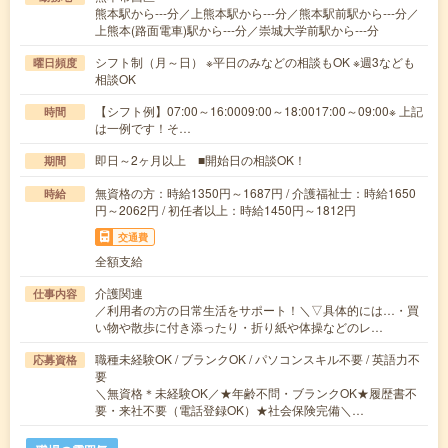
熊本駅から---分／上熊本駅から---分／熊本駅前駅から---分／
上熊本(路面電車)駅から---分／崇城大学前駅から---分
シフト制（月～日） ※平日のみなどの相談もOK ※週3なども
曜日頻度
相談OK
【シフト例】07:00～16:0009:00～18:0017:00～09:00※ 上記
時間
は一例です！そ…
即日～2ヶ月以上 ■開始日の相談OK！
期間
無資格の方：時給1350円～1687円 / 介護福祉士：時給1650
時給
円～2062円 / 初任者以上：時給1450円～1812円
交通費
全額支給
介護関連
仕事内容
／利用者の方の日常生活をサポート！＼▽具体的には…・買
い物や散歩に付き添ったり・折り紙や体操などのレ…
職種未経験OK / ブランクOK / パソコンスキル不要 / 英語力不
応募資格
要
＼無資格＊未経験OK／★年齢不問・ブランクOK★履歴書不
要・来社不要（電話登録OK）★社会保険完備＼…