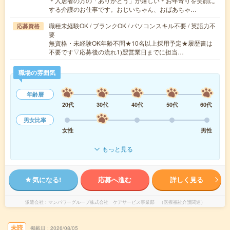
＊入居者の方の「ありがとう」が嬉しい＊お年寄りを笑顔に
する介護のお仕事です。おじいちゃん、おばあちゃ…
職種未経験OK / ブランクOK / パソコンスキル不要 / 英語力不
応募資格
要
無資格・未経験OK年齢不問★10名以上採用予定★履歴書は
不要です▽応募後の流れ1)翌営業日までに担当…
職場の雰囲気
年齢層
20代
30代
40代
50代
60代
男女比率
女性
男性
もっと見る
気になる!
応募へ進む
詳しく見る
派遣会社
マンパワーグループ株式会社 ケアサービス事業部 （医療福祉介護関連）
未読
掲載日
2026/08/05