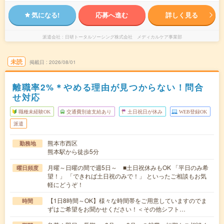
気になる!
応募へ進む
詳しく見る
派遣会社
日研トータルソーシング株式会社 メディカルケア事業部
未読
掲載日
2026/08/01
離職率2%＊やめる理由が見つからない！問合
せ対応
職種未経験OK
交通費別途支給あり
土日祝日が休み
WEB登録OK
派遣
熊本市西区
勤務地
熊本駅から徒歩5分
月曜～日曜の間で週5日～ ■土日祝休みもOK 「平日のみ希
曜日頻度
望！」 「できれば土日祝のみで！」 といったご相談もお気
軽にどうぞ！
【1日8時間～OK】様々な時間帯をご用意していますのでま
時間
ずはご希望をお聞かせください！＜その他シフト…