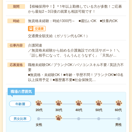
【積極採用中！】＊1年以上勤務している方が多数！ご応募
期間
から最短2～3日後の就業も相談可能です！
無資格未経験：時給1300円～ ■週払いOK ■扶養内OK
時給
交通費
交通費全額支給（ガソリン代もOK！）
介護関連
仕事内容
／無資格未経験から始める介護施設での生活サポート！＼
「話し相手になって、うんうんとうなずく」「天気が…
職種未経験OK / ブランクOK / パソコンスキル不要 / 英語力不
応募資格
要
■無資格・未経験OK！■年齢・学歴不問！ブランクOK!■10名
以上採用予定！■履歴書不要■社会保険完…
職場の雰囲気
年齢層
20代
30代
40代
50代
60代
男女比率
女性
男性