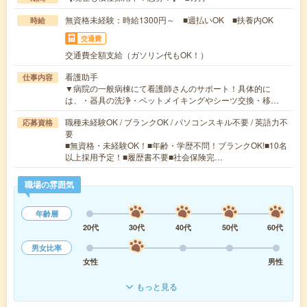
無資格未経験：時給1300円～ ■週払いOK ■扶養内OK
時給
交通費
交通費全額支給（ガソリン代もOK！）
看護助手
仕事内容
▼病院の一般病棟にて看護師さんのサポート！具体的に
は、・器具の洗浄・ベットメイキングやシーツ交換・移…
職種未経験OK / ブランクOK / パソコンスキル不要 / 英語力不
応募資格
要
■無資格・未経験OK！■年齢・学歴不問！ブランクOK!■10名
以上採用予定！■履歴書不要■社会保険完…
職場の雰囲気
年齢層
20代
30代
40代
50代
60代
男女比率
女性
男性
もっと見る