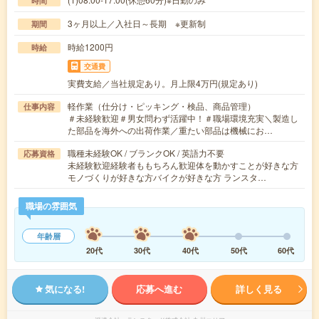
時間
3ヶ月以上／入社日～長期 ※更新制
期間
時給1200円
時給
交通費
実費支給／当社規定あり。月上限4万円(規定あり)
軽作業（仕分け・ピッキング・検品、商品管理）
仕事内容
＃未経験歓迎＃男女問わず活躍中！＃職場環境充実＼製造し
た部品を海外への出荷作業／重たい部品は機械にお…
職種未経験OK / ブランクOK / 英語力不要
応募資格
未経験歓迎経験者ももちろん歓迎体を動かすことが好きな方
モノづくりが好きな方バイクが好きな方 ランスタ…
職場の雰囲気
年齢層
20代
30代
40代
50代
60代
気になる!
応募へ進む
詳しく見る