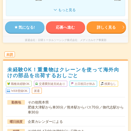
もっと見る
気になる!
応募へ進む
詳しく見る
派遣会社
日研トータルソーシング株式会社 メディカルケア事業部
未読
未経験OK！重量物はクレーンを使って海外向
けの部品を出荷するおしごと
職種未経験OK
交通費別途支給あり
土日祝日が休み
残業なし
WEB登録OK
派遣
その他熊本県
勤務地
肥後大津駅から車30分／熊本駅からバス70分／御代志駅から
車30分
企業カレンダーによる
曜日頻度
(1)08:00-17:00(休憩60分)※日勤のみ