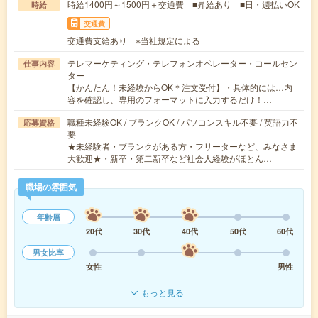
時給1400円～1500円＋交通費 ■昇給あり ■日・週払いOK
時給
交通費
交通費支給あり ※当社規定による
テレマーケティング・テレフォンオペレーター・コールセン
仕事内容
ター
【かんたん！未経験からOK＊注文受付】・具体的には…内
容を確認し、専用のフォーマットに入力するだけ！…
職種未経験OK / ブランクOK / パソコンスキル不要 / 英語力不
応募資格
要
★未経験者・ブランクがある方・フリーターなど、みなさま
大歓迎★・新卒・第二新卒など社会人経験がほとん…
職場の雰囲気
年齢層
20代
30代
40代
50代
60代
男女比率
女性
男性
もっと見る