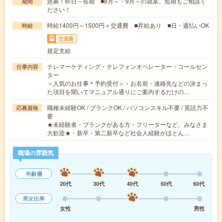
急募！即日～長期 ■8月～・9月～の就業、短期もご相談く
期間
ださい！
時給1400円～1500円＋交通費 ■昇給あり ■日・週払いOK
時給
交通費
規定支給
テレマーケティング・テレフォンオペレーター・コールセン
仕事内容
ター
＜人気のお仕事＊予約受付＞・お名前・連絡先などの決まっ
た項目を聞いてマニュアル通りにご案内するだけの…
職種未経験OK / ブランクOK / パソコンスキル不要 / 英語力不
応募資格
要
★未経験者・ブランクがある方・フリーターなど、みなさま
大歓迎★・新卒・第二新卒など社会人経験がほとん…
職場の雰囲気
年齢層
20代
30代
40代
50代
60代
男女比率
女性
男性