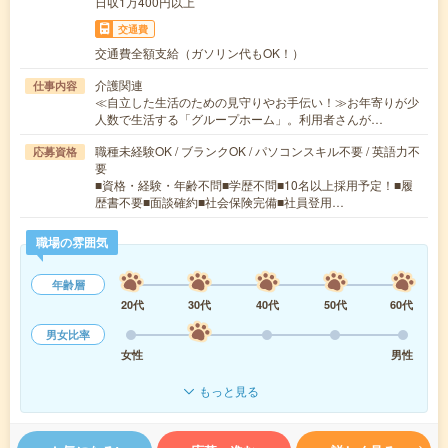
日収1万400円以上
交通費
交通費全額支給（ガソリン代もOK！）
介護関連
仕事内容
≪自立した生活のための見守りやお手伝い！≫お年寄りが少
人数で生活する「グループホーム」。利用者さんが…
職種未経験OK / ブランクOK / パソコンスキル不要 / 英語力不
応募資格
要
■資格・経験・年齢不問■学歴不問■10名以上採用予定！■履
歴書不要■面談確約■社会保険完備■社員登用…
職場の雰囲気
年齢層
20代
30代
40代
50代
60代
男女比率
女性
男性
もっと見る