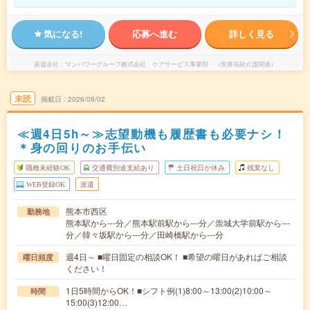
気になる!
応募へ進む
詳しく見る
派遣会社
マンパワーグループ株式会社 ケアサービス事業部 （医療福祉介護関連）
未読
掲載日
2026/08/02
≪週4日5h～≫志望動機も履歴書も必要ナシ！
＊身の回りのお手伝い
職種未経験OK
交通費別途支給あり
土日祝日が休み
残業なし
WEB登録OK
派遣
熊本市西区
勤務地
熊本駅から---分／熊本駅前駅から---分／崇城大学前駅から---
分／韓々坂駅から---分／田崎橋駅から---分
週4日～ ■曜日固定の相談OK！ ■希望の曜日があればご相談
曜日頻度
ください！
1日5時間からOK！■シフト例(1)8:00～13:00(2)10:00～
時間
15:00(3)12:00…