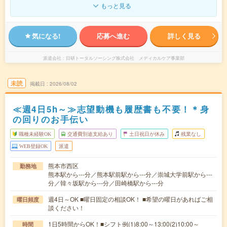
もっと見る
気になる!
応募へ進む
詳しく見る
派遣会社
日研トータルソーシング株式会社 メディカルケア事業部
未読
掲載日
2026/08/02
≪週4日5h～≫志望動機も履歴書も不要！＊身
の回りのお手伝い
職種未経験OK
交通費別途支給あり
土日祝日が休み
残業なし
WEB登録OK
派遣
熊本市西区
勤務地
熊本駅から---分／熊本駅前駅から---分／崇城大学前駅から---
分／韓々坂駅から---分／田崎橋駅から---分
週4日～OK ■曜日固定の相談OK！ ■希望の曜日があればご相
曜日頻度
談ください！
1日5時間からOK！■シフト例(1)8:00～13:00(2)10:00～
時間