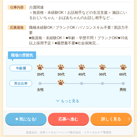
介護関連
仕事内容
＜無資格・未経験OK！お話相手などの生活支援＞ 施設にい
るおじいちゃん・おばあちゃんのお話し相手など…
職種未経験OK / ブランクOK / パソコンスキル不要 / 英語力不
応募資格
要
■無資格・未経験OK！■年齢・学歴不問！ブランクOK!■10名
以上採用予定！■履歴書不要■社会保険完…
職場の雰囲気
年齢層
20代
30代
40代
50代
60代
男女比率
女性
男性
もっと見る
気になる!
応募へ進む
詳しく見る
派遣会社
日研トータルソーシング株式会社 メディカルケア事業部