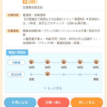
交通費
交通費全額支給
看護師・准看護師
仕事内容
【介護施設で体調などの記録がメイン＊看護師】▼具体的に
は…○体温、血圧などのチェック・記録○お薬の飲…
職種未経験OK / ブランクOK / パソコンスキル不要 / 英語力不
応募資格
要
≪履歴書不要≫・年齢不問（50代・60代の方も活躍中！）・
未経験OK・ブランクOK・看護師資格（准看…
職場の雰囲気
年齢層
20代
30代
40代
50代
60代
男女比率
女性
男性
もっと見る
気になる!
応募へ進む
詳しく見る