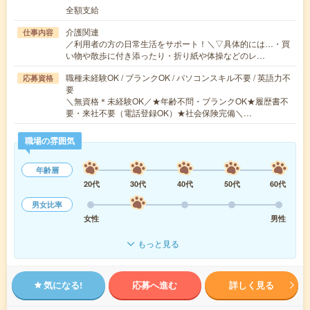
全額支給
介護関連
仕事内容
／利用者の方の日常生活をサポート！＼▽具体的には…・買
い物や散歩に付き添ったり・折り紙や体操などのレ…
職種未経験OK / ブランクOK / パソコンスキル不要 / 英語力不
応募資格
要
＼無資格＊未経験OK／★年齢不問・ブランクOK★履歴書不
要・来社不要（電話登録OK）★社会保険完備＼…
職場の雰囲気
年齢層
20代
30代
40代
50代
60代
男女比率
女性
男性
もっと見る
気になる!
応募へ進む
詳しく見る