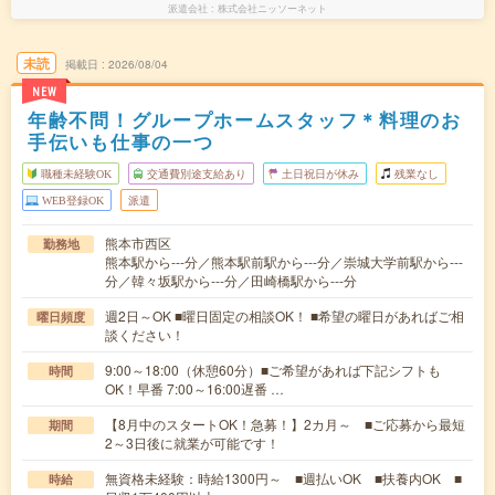
派遣会社
株式会社ニッソーネット
未読
掲載日
2026/08/04
NEW
年齢不問！グループホームスタッフ＊料理のお
手伝いも仕事の一つ
職種未経験OK
交通費別途支給あり
土日祝日が休み
残業なし
WEB登録OK
派遣
熊本市西区
勤務地
熊本駅から---分／熊本駅前駅から---分／崇城大学前駅から---
分／韓々坂駅から---分／田崎橋駅から---分
週2日～OK ■曜日固定の相談OK！ ■希望の曜日があればご相
曜日頻度
談ください！
9:00～18:00（休憩60分）■ご希望があれば下記シフトも
時間
OK！早番 7:00～16:00遅番 …
【8月中のスタートOK！急募！】2カ月～ ■ご応募から最短
期間
2～3日後に就業が可能です！
無資格未経験：時給1300円～ ■週払いOK ■扶養内OK ■
時給