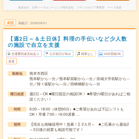
派遣会社
日研トータルソーシング株式会社 メディカルケア事業部 ナース派遣
未読
掲載日
2026/08/01
【週2日～＆土日休】料理の手伝いなど少人数
の施設で自立を支援
交通費別途支給あり
土日祝日が休み
残業なし
WEB登録OK
派遣
熊本市西区
勤務地
熊本駅から---分／熊本駅前駅から---分／崇城大学前駅から---
分／韓々坂駅から---分／田崎橋駅から---分
週2日～OK ■曜日固定の相談OK！ ■希望の曜日があればご相
曜日頻度
談ください！
9:00～18:00（休憩60分）■ご希望があれば下記シフトも
時間
OK！早番 7:00～16:00遅番 …
【現在も積極採用中！急募！】2カ月～ ■ご応募から最短2
期間
～3日後の就業も相談可能です！