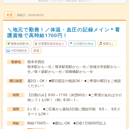
派遣会社
ランスタッド株式会社 九州エリア
未読
掲載日
2026/08/02
＼地元で勤務！／体温・血圧の記録メイン＊看
護資格で高時給1700円！
職種未経験OK
交通費別途支給あり
土日祝日が休み
残業なし
WEB登録OK
派遣
熊本市西区
勤務地
熊本駅から---分／熊本駅前駅から---分／崇城大学前駅から---
分／韓々坂駅から---分／田崎橋駅から---分
週2日～OK！ ■曜日固定の相談OK！ ■ご希望の曜日をご相談
曜日頻度
ください！
【日勤のみ】9:00～17:00（休憩60分）■ご希望があればその
時間
他シフトもOK！（例）8:30～1…
2ヶ月～ ■ご応募から最短3日後に開始可能 8月～、9月ス
期間
タートもOK！
時給1700円～ ■週払いOK ■日収1万3600円以上
時給