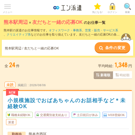
メニュー
気になる!
ログイン
検索
熊本駅周辺
×
友だちと一緒の応募OK
のお仕事一覧
熊本駅の派遣のお仕事情報です。
オフィスワーク・事務系
、
営業・販売・サービス系
、
クリエイティブ系
などのお仕事を取り揃えています。友だちと一緒の応募OKの条件
の他に、
交通費別途支給あり
、
職種未経験OK
、
週4日勤務
などのこだわり条件も取り
揃えています。
条件の変更
熊本駅周辺 / 友だちと一緒の応募OK
24
1,348
全
件
平均時給:
円
時給順
新着順
未読
掲載日
2026/08/06
NEW
小規模施設でおばあちゃんのお話相手など＊未
経験OK
職種未経験OK
交通費別途支給あり
土日祝日が休み
WEB登録OK
派遣
熊本市西区
勤務地