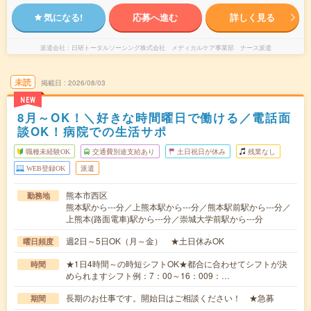
気になる!
応募へ進む
詳しく見る
派遣会社
日研トータルソーシング株式会社 メディカルケア事業部 ナース派遣
未読
掲載日
2026/08/03
NEW
8月～OK！＼好きな時間曜日で働ける／電話面
談OK！病院での生活サポ
職種未経験OK
交通費別途支給あり
土日祝日が休み
残業なし
WEB登録OK
派遣
熊本市西区
勤務地
熊本駅から---分／上熊本駅から---分／熊本駅前駅から---分／
上熊本(路面電車)駅から---分／崇城大学前駅から---分
週2日～5日OK（月～金） ★土日休みOK
曜日頻度
★1日4時間～の時短シフトOK★都合に合わせてシフトが決
時間
められますシフト例：7：00～16：009：…
長期のお仕事です。開始日はご相談ください！ ★急募
期間