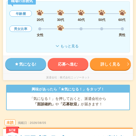
職場の雰囲気
年齢層
20代
30代
40代
50代
60代
男女比率
女性
男性
もっと見る
気になる!
応募へ進む
詳しく見る
派遣会社
株式会社ニッソーネット
興味があったら「★気になる！」をタップ！
「気になる！」を押しておくと、派遣会社から
「面談確約」
や
「応募歓迎」
が届きます！
未読
掲載日
2026/08/05
NEW