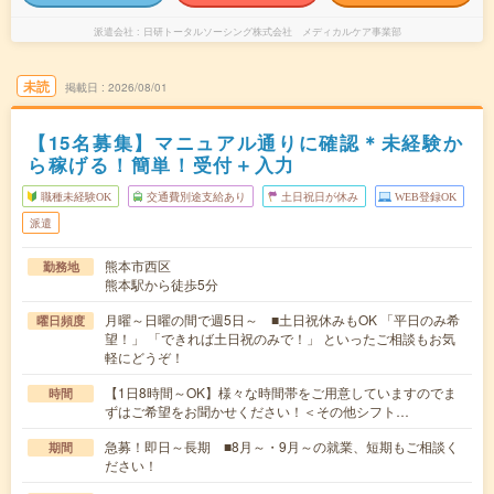
派遣会社
日研トータルソーシング株式会社 メディカルケア事業部
未読
掲載日
2026/08/01
【15名募集】マニュアル通りに確認＊未経験か
ら稼げる！簡単！受付＋入力
職種未経験OK
交通費別途支給あり
土日祝日が休み
WEB登録OK
派遣
熊本市西区
勤務地
熊本駅から徒歩5分
月曜～日曜の間で週5日～ ■土日祝休みもOK 「平日のみ希
曜日頻度
望！」 「できれば土日祝のみで！」 といったご相談もお気
軽にどうぞ！
【1日8時間～OK】様々な時間帯をご用意していますのでま
時間
ずはご希望をお聞かせください！＜その他シフト…
急募！即日～長期 ■8月～・9月～の就業、短期もご相談く
期間
ださい！