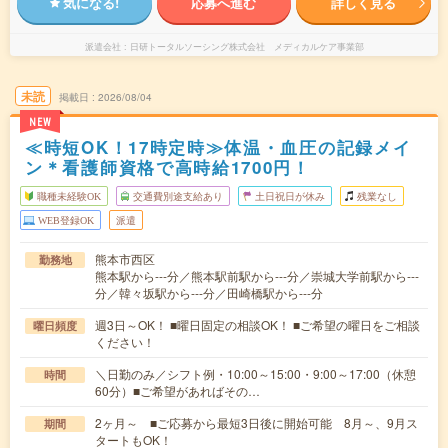
気になる!
応募へ進む
詳しく見る
派遣会社
日研トータルソーシング株式会社 メディカルケア事業部
未読
掲載日
2026/08/04
NEW
≪時短OK！17時定時≫体温・血圧の記録メイ
ン＊看護師資格で高時給1700円！
職種未経験OK
交通費別途支給あり
土日祝日が休み
残業なし
WEB登録OK
派遣
熊本市西区
勤務地
熊本駅から---分／熊本駅前駅から---分／崇城大学前駅から---
分／韓々坂駅から---分／田崎橋駅から---分
週3日～OK！ ■曜日固定の相談OK！ ■ご希望の曜日をご相談
曜日頻度
ください！
＼日勤のみ／シフト例・10:00～15:00・9:00～17:00（休憩
時間
60分）■ご希望があればその…
2ヶ月～ ■ご応募から最短3日後に開始可能 8月～、9月ス
期間
タートもOK！