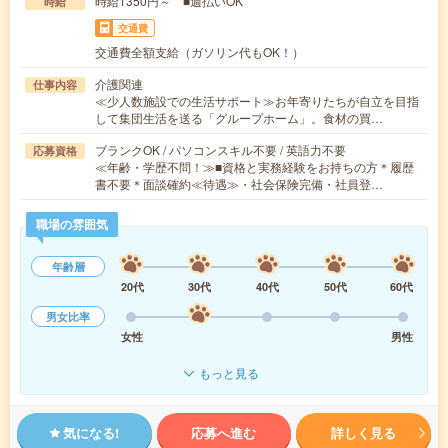
時給1350円～ ■週払いOK
時給
交通費
交通費全額支給（ガソリン代もOK！）
介護関連
仕事内容
≪少人数施設での生活サポート≫お年寄りたちが自立を目指
して集団生活を送る「グループホーム」。食材の買…
ブランクOK / パソコンスキル不要 / 英語力不要
応募資格
≪年齢・学歴不問！≫■資格と実務経験をお持ちの方＊履歴
書不要＊面談確約≪待遇≫・社会保険完備・社員登…
職場の雰囲気
年齢層
20代
30代
40代
50代
60代
男女比率
女性
男性
もっと見る
気になる!
応募へ進む
詳しく見る