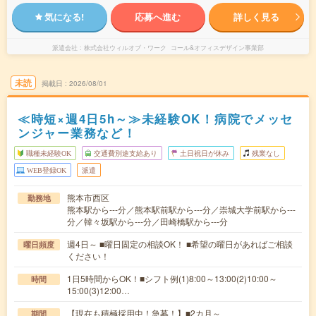
気になる!
応募へ進む
詳しく見る
派遣会社
株式会社ウィルオブ・ワーク コール&オフィスデザイン事業部
未読
掲載日
2026/08/01
≪時短×週4日5h～≫未経験OK！病院でメッセ
ンジャー業務など！
職種未経験OK
交通費別途支給あり
土日祝日が休み
残業なし
WEB登録OK
派遣
熊本市西区
勤務地
熊本駅から---分／熊本駅前駅から---分／崇城大学前駅から---
分／韓々坂駅から---分／田崎橋駅から---分
週4日～ ■曜日固定の相談OK！ ■希望の曜日があればご相談
曜日頻度
ください！
1日5時間からOK！■シフト例(1)8:00～13:00(2)10:00～
時間
15:00(3)12:00…
【現在も積極採用中！急募！】■2カ月～
期間