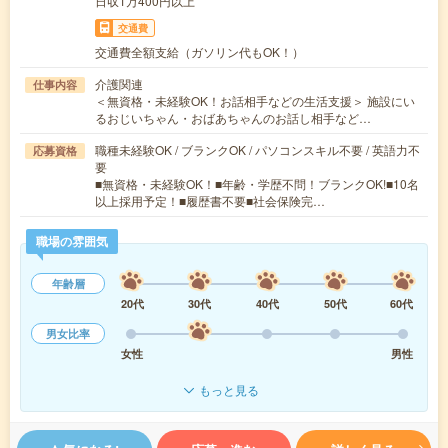
日収1万400円以上
交通費
交通費全額支給（ガソリン代もOK！）
介護関連
仕事内容
＜無資格・未経験OK！お話相手などの生活支援＞ 施設にい
るおじいちゃん・おばあちゃんのお話し相手など…
職種未経験OK / ブランクOK / パソコンスキル不要 / 英語力不
応募資格
要
■無資格・未経験OK！■年齢・学歴不問！ブランクOK!■10名
以上採用予定！■履歴書不要■社会保険完…
職場の雰囲気
年齢層
20代
30代
40代
50代
60代
男女比率
女性
男性
もっと見る