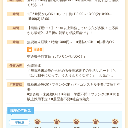
ください！
1日5時間からOK！■シフト例(1)8:00～13:00(2)10:00～
時間
15:00(3)12:00…
【積極採用中！】＊1年以上勤務している方が多数！ご応募
期間
から最短2～3日後の就業も相談可能です！
無資格未経験：時給1300円～ ■週払いOK ■扶養内OK
時給
交通費
交通費全額支給（ガソリン代もOK！）
介護関連
仕事内容
／無資格未経験から始める介護施設での生活サポート！＼
「話し相手になって、うんうんとうなずく」「天気が…
職種未経験OK / ブランクOK / パソコンスキル不要 / 英語力不
応募資格
要
■無資格・未経験OK！■年齢・学歴不問！ブランクOK!■10名
以上採用予定！■履歴書不要■社会保険完…
職場の雰囲気
年齢層