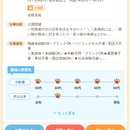
交通費
全額支給
介護関連
仕事内容
／利用者の方の日常生活をサポート！＼▽具体的には…・買
い物や散歩に付き添ったり・折り紙や体操などのレ…
職種未経験OK / ブランクOK / パソコンスキル不要 / 英語力不
応募資格
要
＼無資格＊未経験OK／★年齢不問・ブランクOK★履歴書不
要・来社不要（電話登録OK）★社会保険完備＼…
職場の雰囲気
年齢層
20代
30代
40代
50代
60代
男女比率
女性
男性
もっと見る