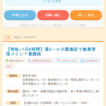
もっと見る
気になる!
応募へ進む
詳しく見る
派遣会社
日研トータルソーシング株式会社 メディカルケア事業部
未読
掲載日
2026/08/04
【時短×1日6時間】週3～≫介護施設で健康管
理メイン＊看護師
職種未経験OK
交通費別途支給あり
土日祝日が休み
WEB登録OK
派遣
熊本市北区
勤務地
北熊本駅から---分／植木駅から---分／竜田口駅から---分／八
景水谷駅から---分／亀井駅から---分
週3日～OK！ ★曜日固定の相談OK！ ★ご希望の曜日をご相
曜日頻度
談ください！
【日勤のみ】1日6時間～OK！≪シフト例≫・9:00～
時間