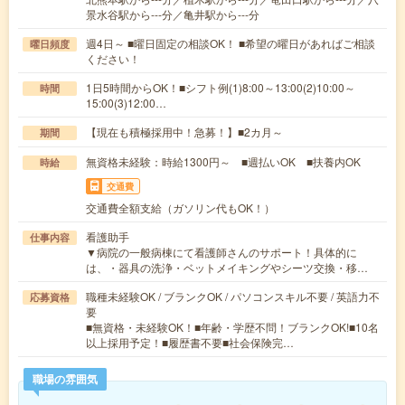
景水谷駅から---分／亀井駅から---分
週4日～ ■曜日固定の相談OK！ ■希望の曜日があればご相談
曜日頻度
ください！
1日5時間からOK！■シフト例(1)8:00～13:00(2)10:00～
時間
15:00(3)12:00…
【現在も積極採用中！急募！】■2カ月～
期間
無資格未経験：時給1300円～ ■週払いOK ■扶養内OK
時給
交通費
交通費全額支給（ガソリン代もOK！）
看護助手
仕事内容
▼病院の一般病棟にて看護師さんのサポート！具体的に
は、・器具の洗浄・ベットメイキングやシーツ交換・移…
職種未経験OK / ブランクOK / パソコンスキル不要 / 英語力不
応募資格
要
■無資格・未経験OK！■年齢・学歴不問！ブランクOK!■10名
以上採用予定！■履歴書不要■社会保険完…
職場の雰囲気