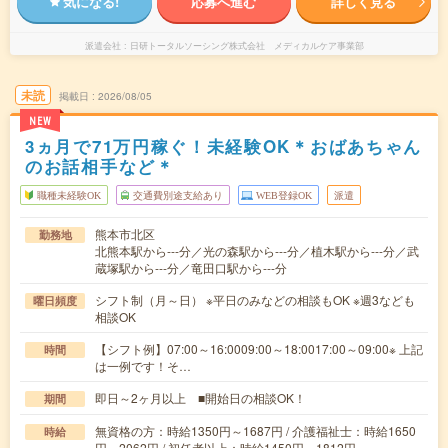
気になる!
応募へ進む
詳しく見る
派遣会社
日研トータルソーシング株式会社 メディカルケア事業部
未読
掲載日
2026/08/05
NEW
3ヵ月で71万円稼ぐ！未経験OK＊おばあちゃん
のお話相手など＊
職種未経験OK
交通費別途支給あり
WEB登録OK
派遣
熊本市北区
勤務地
北熊本駅から---分／光の森駅から---分／植木駅から---分／武
蔵塚駅から---分／竜田口駅から---分
シフト制（月～日） ※平日のみなどの相談もOK ※週3なども
曜日頻度
相談OK
【シフト例】07:00～16:0009:00～18:0017:00～09:00※ 上記
時間
は一例です！そ…
即日～2ヶ月以上 ■開始日の相談OK！
期間
無資格の方：時給1350円～1687円 / 介護福祉士：時給1650
時給
円～2062円 / 初任者以上：時給1450円～1812円