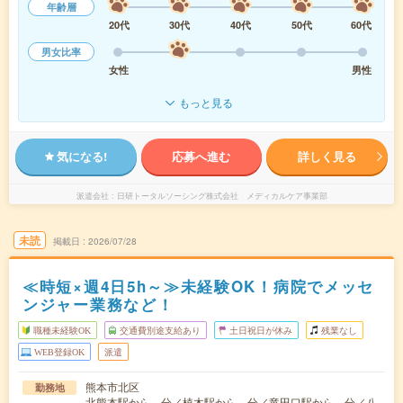
年齢層
20代
30代
40代
50代
60代
男女比率
女性
男性
もっと見る
気になる!
応募へ進む
詳しく見る
派遣会社
日研トータルソーシング株式会社 メディカルケア事業部
未読
掲載日
2026/07/28
≪時短×週4日5h～≫未経験OK！病院でメッセ
ンジャー業務など！
職種未経験OK
交通費別途支給あり
土日祝日が休み
残業なし
WEB登録OK
派遣
熊本市北区
勤務地
北熊本駅から---分／植木駅から---分／竜田口駅から---分／八