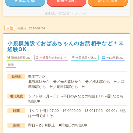
気になる!
応募へ進む
詳しく見る
派遣会社
株式会社ニッソーネット
未読
掲載日
2026/08/04
小規模施設でおばあちゃんのお話相手など＊未
経験OK
職種未経験OK
交通費別途支給あり
土日祝日が休み
WEB登録OK
派遣
熊本市北区
勤務地
北熊本駅から---分／光の森駅から---分／植木駅から---分／武
蔵塚駅から---分／竜田口駅から---分
シフト制（月～日） ※平日のみなどの相談もOK ※週3なども
曜日頻度
相談OK
【シフト例】07:00～16:0009:00～18:0017:00～09:00※ 上記
時間
は一例です！そ…
即日～2ヶ月以上 ■開始日の相談OK！
期間