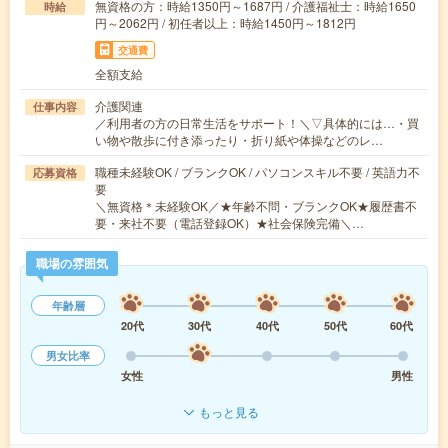
無資格の方：時給1350円～1687円 / 介護福祉士：時給1650
時給
円～2062円 / 初任者以上：時給1450円～1812円
交通費
全額支給
介護関連
仕事内容
／利用者の方の日常生活をサポート！＼▽具体的には…・買
い物や散歩に付き添ったり・折り紙や体操などのレ…
職種未経験OK / ブランクOK / パソコンスキル不要 / 英語力不
応募資格
要
＼無資格＊未経験OK／★年齢不問・ブランクOK★履歴書不
要・来社不要（電話登録OK）★社会保険完備＼…
職場の雰囲気
年齢層
20代
30代
40代
50代
60代
男女比率
女性
男性
もっと見る