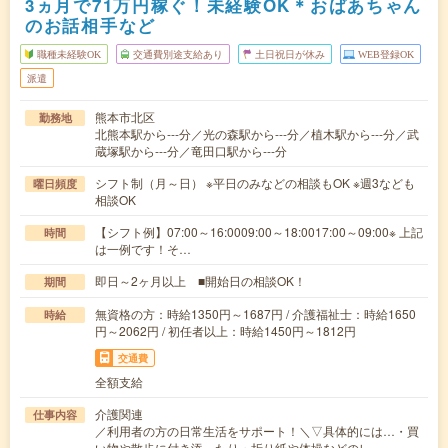
3ヵ月で71万円稼ぐ！未経験OK＊おばあちゃん
のお話相手など
職種未経験OK
交通費別途支給あり
土日祝日が休み
WEB登録OK
派遣
熊本市北区
勤務地
北熊本駅から---分／光の森駅から---分／植木駅から---分／武
蔵塚駅から---分／竜田口駅から---分
シフト制（月～日） ※平日のみなどの相談もOK ※週3なども
曜日頻度
相談OK
【シフト例】07:00～16:0009:00～18:0017:00～09:00※ 上記
時間
は一例です！そ…
即日～2ヶ月以上 ■開始日の相談OK！
期間
無資格の方：時給1350円～1687円 / 介護福祉士：時給1650
時給
円～2062円 / 初任者以上：時給1450円～1812円
交通費
全額支給
介護関連
仕事内容
／利用者の方の日常生活をサポート！＼▽具体的には…・買
い物や散歩に付き添ったり・折り紙や体操などのレ…