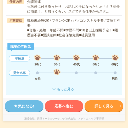
介護関連
仕事内容
≪散歩に付き添ったり、お話し相手になったり≫「え？意外
に簡単！」と思うくらい、スグできる仕事からスタ…
職種未経験OK / ブランクOK / パソコンスキル不要 / 英語力不
応募資格
要
■資格・経験・年齢不問■学歴不問■10名以上採用予定！■履
歴書不要■面談確約■社会保険完備■社員登用…
職場の雰囲気
年齢層
20代
30代
40代
50代
60代
男女比率
女性
男性
もっと見る
気になる!
応募へ進む
詳しく見る
派遣会社
日研トータルソーシング株式会社 メディカルケア事業部