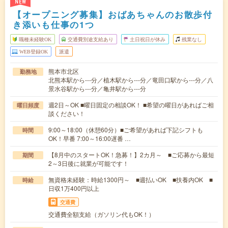
NEW
【オープニング募集】おばあちゃんのお散歩付
き添いも仕事の1つ
職種未経験OK
交通費別途支給あり
土日祝日が休み
残業なし
WEB登録OK
派遣
熊本市北区
勤務地
北熊本駅から---分／植木駅から---分／竜田口駅から---分／八
景水谷駅から---分／亀井駅から---分
週2日～OK ■曜日固定の相談OK！ ■希望の曜日があればご相
曜日頻度
談ください！
9:00～18:00（休憩60分）■ご希望があれば下記シフトも
時間
OK！早番 7:00～16:00遅番 …
【8月中のスタートOK！急募！】2カ月～ ■ご応募から最短
期間
2～3日後に就業が可能です！
無資格未経験：時給1300円～ ■週払いOK ■扶養内OK ■
時給
日収1万400円以上
交通費
交通費全額支給（ガソリン代もOK！）