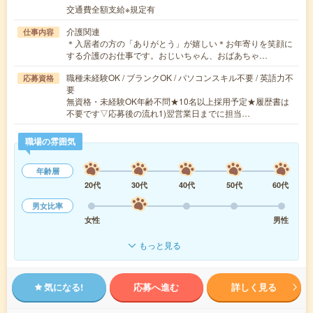
交通費全額支給※規定有
介護関連
仕事内容
＊入居者の方の「ありがとう」が嬉しい＊お年寄りを笑顔に
する介護のお仕事です。おじいちゃん、おばあちゃ…
職種未経験OK / ブランクOK / パソコンスキル不要 / 英語力不
応募資格
要
無資格・未経験OK年齢不問★10名以上採用予定★履歴書は
不要です▽応募後の流れ1)翌営業日までに担当…
職場の雰囲気
年齢層
20代
30代
40代
50代
60代
男女比率
女性
男性
もっと見る
気になる!
応募へ進む
詳しく見る