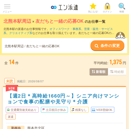
メニュー
気になる!
ログイン
検索
北熊本駅周辺
×
友だちと一緒の応募OK
のお仕事一覧
北熊本駅の派遣のお仕事情報です。
オフィスワーク・事務系
、
営業・販売・サービス
系
、
クリエイティブ系
などのお仕事を取り揃えています。友だちと一緒の応募OKの条
件の他に、
交通費別途支給あり
、
職種未経験OK
、
週4日勤務
などのこだわり条件も取
り揃えています。
条件の変更
北熊本駅周辺 / 友だちと一緒の応募OK
14
1,375
全
件
平均時給:
円
時給順
新着順
未読
掲載日
2026/08/07
NEW
【週2日＊高時給1660円～】シニア向けマンシ
ョンで食事の配膳や見守り＊介護
交通費別途支給あり
土日祝日が休み
残業なし
WEB登録OK
派遣
熊本市北区
勤務地