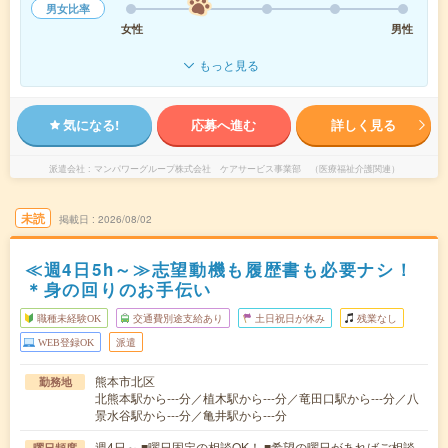
男女比率
女性
男性
もっと見る
気になる!
応募へ進む
詳しく見る
派遣会社
マンパワーグループ株式会社 ケアサービス事業部 （医療福祉介護関連）
未読
掲載日
2026/08/02
≪週4日5h～≫志望動機も履歴書も必要ナシ！
＊身の回りのお手伝い
職種未経験OK
交通費別途支給あり
土日祝日が休み
残業なし
WEB登録OK
派遣
熊本市北区
勤務地
北熊本駅から---分／植木駅から---分／竜田口駅から---分／八
景水谷駅から---分／亀井駅から---分
週4日～ ■曜日固定の相談OK！ ■希望の曜日があればご相談
曜日頻度