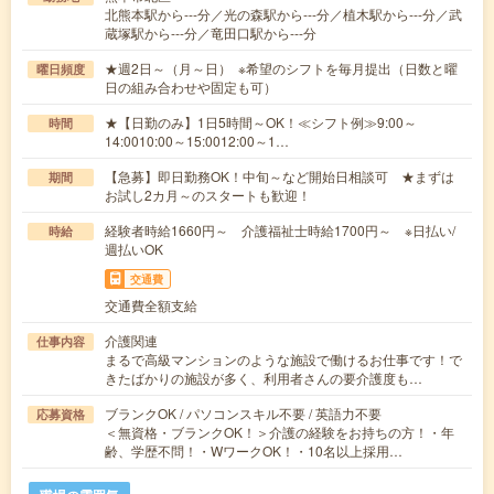
北熊本駅から---分／光の森駅から---分／植木駅から---分／武
蔵塚駅から---分／竜田口駅から---分
★週2日～（月～日） ※希望のシフトを毎月提出（日数と曜
曜日頻度
日の組み合わせや固定も可）
★【日勤のみ】1日5時間～OK！≪シフト例≫9:00～
時間
14:0010:00～15:0012:00～1…
【急募】即日勤務OK！中旬～など開始日相談可 ★まずは
期間
お試し2カ月～のスタートも歓迎！
経験者時給1660円～ 介護福祉士時給1700円～ ※日払い/
時給
週払いOK
交通費
交通費全額支給
介護関連
仕事内容
まるで高級マンションのような施設で働けるお仕事です！で
きたばかりの施設が多く、利用者さんの要介護度も…
ブランクOK / パソコンスキル不要 / 英語力不要
応募資格
＜無資格・ブランクOK！＞介護の経験をお持ちの方！・年
齢、学歴不問！・WワークOK！・10名以上採用…