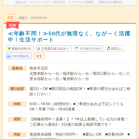
派遣会社
マンパワーグループ株式会社 ケアサービス事業部 （医療福祉介護関連）
未読
掲載日
2026/08/05
NEW
≪年齢不問！≫50代が無理なく、なが～く活躍
中！生活サポート
職種未経験OK
交通費別途支給あり
土日祝日が休み
残業なし
WEB登録OK
派遣
熊本市北区
勤務地
北熊本駅から---分／植木駅から---分／竜田口駅から---分／八
景水谷駅から---分／亀井駅から---分
週2日～OK ■曜日固定の相談OK！ ■希望の曜日があればご相
曜日頻度
談ください！
9:00～18:00（休憩60分）■ご希望があれば下記シフトも
時間
OK！早番 7:00～16:00遅番 …
【積極採用中！急募！】＊1年以上勤務している方が多数！
期間
ご応募から最短2～3日後の就業も相談可能です！
無資格未経験：時給1300円～ ■週払いOK ■扶養内OK ■
時給