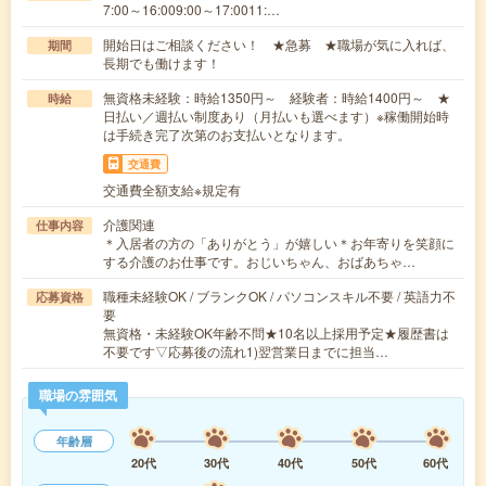
7:00～16:009:00～17:0011:…
開始日はご相談ください！ ★急募 ★職場が気に入れば、
期間
長期でも働けます！
無資格未経験：時給1350円～ 経験者：時給1400円～ ★
時給
日払い／週払い制度あり（月払いも選べます）※稼働開始時
は手続き完了次第のお支払いとなります。
交通費
交通費全額支給※規定有
介護関連
仕事内容
＊入居者の方の「ありがとう」が嬉しい＊お年寄りを笑顔に
する介護のお仕事です。おじいちゃん、おばあちゃ…
職種未経験OK / ブランクOK / パソコンスキル不要 / 英語力不
応募資格
要
無資格・未経験OK年齢不問★10名以上採用予定★履歴書は
不要です▽応募後の流れ1)翌営業日までに担当…
職場の雰囲気
年齢層
20代
30代
40代
50代
60代