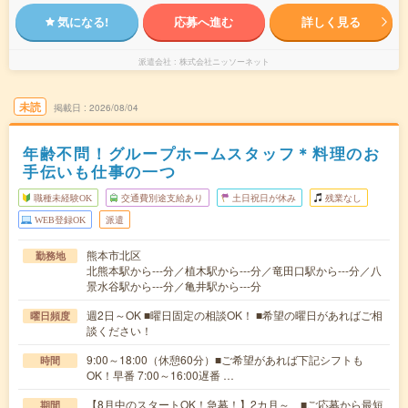
気になる!
応募へ進む
詳しく見る
派遣会社
株式会社ニッソーネット
未読
掲載日
2026/08/04
年齢不問！グループホームスタッフ＊料理のお
手伝いも仕事の一つ
職種未経験OK
交通費別途支給あり
土日祝日が休み
残業なし
WEB登録OK
派遣
熊本市北区
勤務地
北熊本駅から---分／植木駅から---分／竜田口駅から---分／八
景水谷駅から---分／亀井駅から---分
週2日～OK ■曜日固定の相談OK！ ■希望の曜日があればご相
曜日頻度
談ください！
9:00～18:00（休憩60分）■ご希望があれば下記シフトも
時間
OK！早番 7:00～16:00遅番 …
【8月中のスタートOK！急募！】2カ月～ ■ご応募から最短
期間