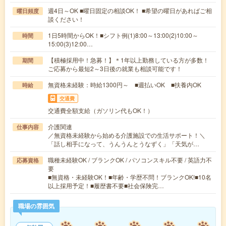
週4日～OK ■曜日固定の相談OK！ ■希望の曜日があればご相
曜日頻度
談ください！
1日5時間からOK！■シフト例(1)8:00～13:00(2)10:00～
時間
15:00(3)12:00…
【積極採用中！急募！】＊1年以上勤務している方が多数！
期間
ご応募から最短2～3日後の就業も相談可能です！
無資格未経験：時給1300円～ ■週払いOK ■扶養内OK
時給
交通費
交通費全額支給（ガソリン代もOK！）
介護関連
仕事内容
／無資格未経験から始める介護施設での生活サポート！＼
「話し相手になって、うんうんとうなずく」「天気が…
職種未経験OK / ブランクOK / パソコンスキル不要 / 英語力不
応募資格
要
■無資格・未経験OK！■年齢・学歴不問！ブランクOK!■10名
以上採用予定！■履歴書不要■社会保険完…
職場の雰囲気