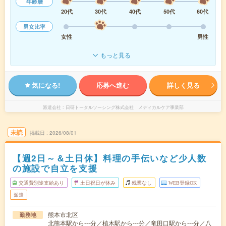
年齢層
20代
30代
40代
50代
60代
男女比率
女性
男性
もっと見る
気になる!
応募へ進む
詳しく見る
派遣会社
日研トータルソーシング株式会社 メディカルケア事業部
未読
掲載日
2026/08/01
【週2日～＆土日休】料理の手伝いなど少人数
の施設で自立を支援
交通費別途支給あり
土日祝日が休み
残業なし
WEB登録OK
派遣
熊本市北区
勤務地
北熊本駅から---分／植木駅から---分／竜田口駅から---分／八