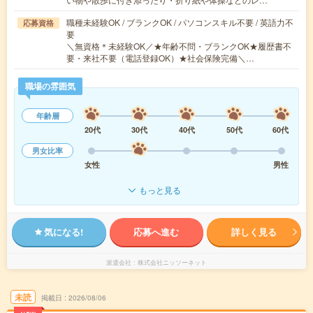
職種未経験OK / ブランクOK / パソコンスキル不要 / 英語力不
応募資格
要
＼無資格＊未経験OK／★年齢不問・ブランクOK★履歴書不
要・来社不要（電話登録OK）★社会保険完備＼…
職場の雰囲気
年齢層
20代
30代
40代
50代
60代
男女比率
女性
男性
もっと見る
気になる!
応募へ進む
詳しく見る
派遣会社
株式会社ニッソーネット
未読
掲載日
2026/08/06