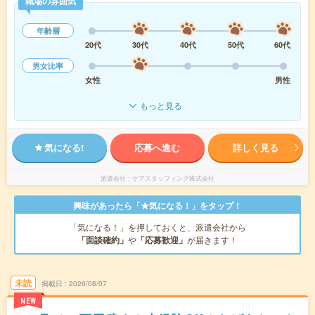
職場の雰囲気
年齢層
20代
30代
40代
50代
60代
男女比率
女性
男性
もっと見る
気になる!
応募へ進む
詳しく見る
派遣会社
ケアスタッフィング株式会社
興味があったら「★気になる！」をタップ！
「気になる！」を押しておくと、派遣会社から
「面談確約」
や
「応募歓迎」
が届きます！
未読
掲載日
2026/08/07
NEW