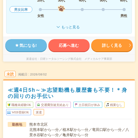
20代
30代
40代
50代
60代
男女比率
女性
男性
もっと見る
気になる!
応募へ進む
詳しく見る
派遣会社
日研トータルソーシング株式会社 メディカルケア事業部
未読
掲載日
2026/08/02
≪週4日5h～≫志望動機も履歴書も不要！＊身
の回りのお手伝い
職種未経験OK
交通費別途支給あり
土日祝日が休み
残業なし
WEB登録OK
派遣
熊本市北区
勤務地
北熊本駅から---分／植木駅から---分／竜田口駅から---分／八
景水谷駅から---分／亀井駅から---分