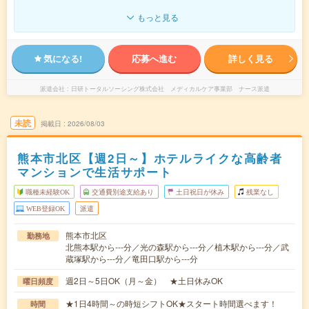
もっと見る
気になる!
応募へ進む
詳しく見る
派遣会社
日研トータルソーシング株式会社 メディカルケア事業部 ナース派遣
未読
掲載日
2026/08/03
熊本市北区【週2日～】ホテルライクな高齢者
マンションで生活サポート
職種未経験OK
交通費別途支給あり
土日祝日が休み
残業なし
WEB登録OK
派遣
熊本市北区
勤務地
北熊本駅から---分／光の森駅から---分／植木駅から---分／武
蔵塚駅から---分／竜田口駅から---分
週2日～5日OK（月～金） ★土日休みOK
曜日頻度
★1日4時間～の時短シフトOK★スタート時間選べます！
時間