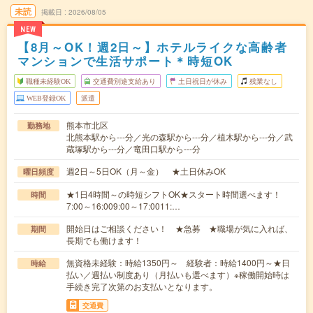
未読
掲載日
2026/08/05
NEW
【8月～OK！週2日～】ホテルライクな高齢者
マンションで生活サポート＊時短OK
職種未経験OK
交通費別途支給あり
土日祝日が休み
残業なし
WEB登録OK
派遣
熊本市北区
勤務地
北熊本駅から---分／光の森駅から---分／植木駅から---分／武
蔵塚駅から---分／竜田口駅から---分
週2日～5日OK（月～金） ★土日休みOK
曜日頻度
★1日4時間～の時短シフトOK★スタート時間選べます！
時間
7:00～16:009:00～17:0011:…
開始日はご相談ください！ ★急募 ★職場が気に入れば、
期間
長期でも働けます！
無資格未経験：時給1350円～ 経験者：時給1400円～★日
時給
払い／週払い制度あり（月払いも選べます）※稼働開始時は
手続き完了次第のお支払いとなります。
交通費