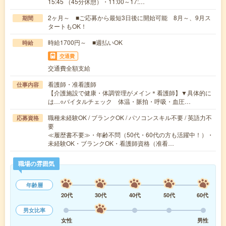
15:45 （45分休憩）・11:00～17:…
2ヶ月～ ■ご応募から最短3日後に開始可能 8月～、9月ス
期間
タートもOK！
時給1700円～ ■週払いOK
時給
交通費
交通費全額支給
看護師・准看護師
仕事内容
【介護施設で健康・体調管理がメイン＊看護師】▼具体的に
は…○バイタルチェック 体温・脈拍・呼吸・血圧…
職種未経験OK / ブランクOK / パソコンスキル不要 / 英語力不
応募資格
要
≪履歴書不要≫・年齢不問（50代・60代の方も活躍中！）・
未経験OK・ブランクOK・看護師資格（准看…
職場の雰囲気
年齢層
20代
30代
40代
50代
60代
男女比率
女性
男性