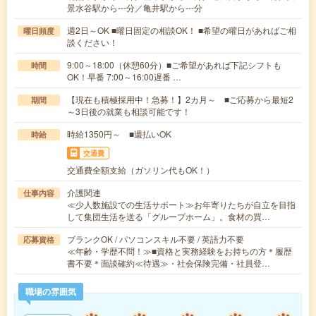
景水谷駅から---分／亀井駅から---分
週2日～OK ■曜日固定の相談OK！ ■希望の曜日があればご相
曜日頻度
談ください！
9:00～18:00（休憩60分）■ご希望があれば下記シフトも
時間
OK！早番 7:00～16:00遅番 …
【現在も積極採用中！急募！】2カ月～ ■ご応募から最短2
期間
～3日後の就業も相談可能です！
時給1350円～ ■週払いOK
時給
交通費
交通費全額支給（ガソリン代もOK！）
介護関連
仕事内容
≪少人数施設での生活サポート≫お年寄りたちが自立を目指
して集団生活を送る「グループホーム」。食材の買…
ブランクOK / パソコンスキル不要 / 英語力不要
応募資格
≪年齢・学歴不問！≫■資格と実務経験をお持ちの方＊履歴
書不要＊面談確約≪待遇≫・社会保険完備・社員登…
職場の雰囲気