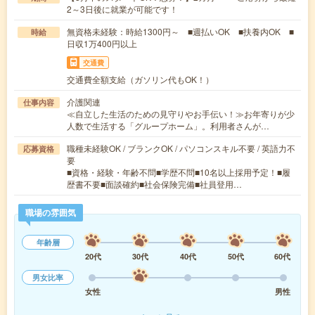
2～3日後に就業が可能です！
無資格未経験：時給1300円～ ■週払いOK ■扶養内OK ■
時給
日収1万400円以上
交通費
交通費全額支給（ガソリン代もOK！）
介護関連
仕事内容
≪自立した生活のための見守りやお手伝い！≫お年寄りが少
人数で生活する「グループホーム」。利用者さんが…
職種未経験OK / ブランクOK / パソコンスキル不要 / 英語力不
応募資格
要
■資格・経験・年齢不問■学歴不問■10名以上採用予定！■履
歴書不要■面談確約■社会保険完備■社員登用…
職場の雰囲気
年齢層
20代
30代
40代
50代
60代
男女比率
女性
男性