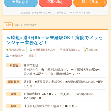
気になる!
応募へ進む
詳しく見る
派遣会社
日研トータルソーシング株式会社 メディカルケア事業部
未読
掲載日
2026/08/01
≪時短×週4日5h～≫未経験OK！病院でメッセ
ンジャー業務など！
職種未経験OK
交通費別途支給あり
土日祝日が休み
残業なし
WEB登録OK
派遣
熊本市西区
勤務地
熊本駅から---分／熊本駅前駅から---分／崇城大学前駅から---
分／韓々坂駅から---分／田崎橋駅から---分
週4日～ ■曜日固定の相談OK！ ■希望の曜日があればご相談
曜日頻度
ください！
1日5時間からOK！■シフト例(1)8:00～13:00(2)10:00～
時間
15:00(3)12:00…
【現在も積極採用中！急募！】■2カ月～
期間