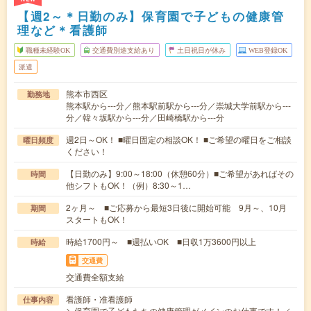
【週2～＊日勤のみ】保育園で子どもの健康管
理など＊看護師
職種未経験OK
交通費別途支給あり
土日祝日が休み
WEB登録OK
派遣
熊本市西区
勤務地
熊本駅から---分／熊本駅前駅から---分／崇城大学前駅から---
分／韓々坂駅から---分／田崎橋駅から---分
週2日～OK！ ■曜日固定の相談OK！ ■ご希望の曜日をご相談
曜日頻度
ください！
【日勤のみ】9:00～18:00（休憩60分）■ご希望があればその
時間
他シフトもOK！（例）8:30～1…
2ヶ月～ ■ご応募から最短3日後に開始可能 9月～、10月
期間
スタートもOK！
時給1700円～ ■週払いOK ■日収1万3600円以上
時給
交通費
交通費全額支給
看護師・准看護師
仕事内容
＼保育園で子どもたちの健康管理がメインのお仕事です！／