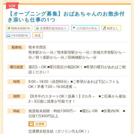
NEW
【オープニング募集】おばあちゃんのお散歩付
き添いも仕事の1つ
職種未経験OK
交通費別途支給あり
土日祝日が休み
残業なし
WEB登録OK
派遣
熊本市西区
勤務地
熊本駅から---分／熊本駅前駅から---分／崇城大学前駅から---
分／韓々坂駅から---分／田崎橋駅から---分
週2日～OK ■曜日固定の相談OK！ ■希望の曜日があればご相
曜日頻度
談ください！
9:00～18:00（休憩60分）■ご希望があれば下記シフトも
時間
OK！早番 7:00～16:00遅番 …
【8月中のスタートOK！急募！】2カ月～ ■ご応募から最短
期間
2～3日後に就業が可能です！
無資格未経験：時給1300円～ ■週払いOK ■扶養内OK ■
時給
日収1万400円以上
交通費
交通費全額支給（ガソリン代もOK！）