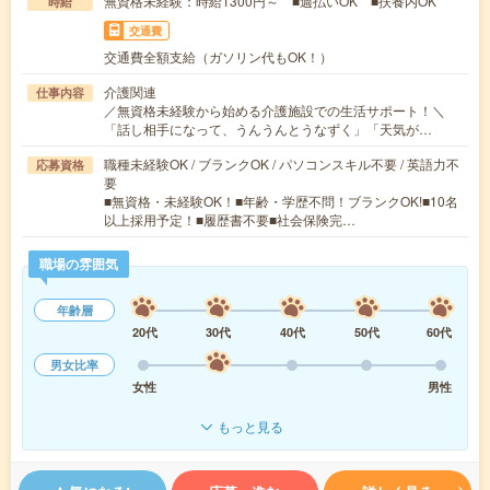
無資格未経験：時給1300円～ ■週払いOK ■扶養内OK
時給
交通費
交通費全額支給（ガソリン代もOK！）
介護関連
仕事内容
／無資格未経験から始める介護施設での生活サポート！＼
「話し相手になって、うんうんとうなずく」「天気が…
職種未経験OK / ブランクOK / パソコンスキル不要 / 英語力不
応募資格
要
■無資格・未経験OK！■年齢・学歴不問！ブランクOK!■10名
以上採用予定！■履歴書不要■社会保険完…
職場の雰囲気
年齢層
20代
30代
40代
50代
60代
男女比率
女性
男性
もっと見る