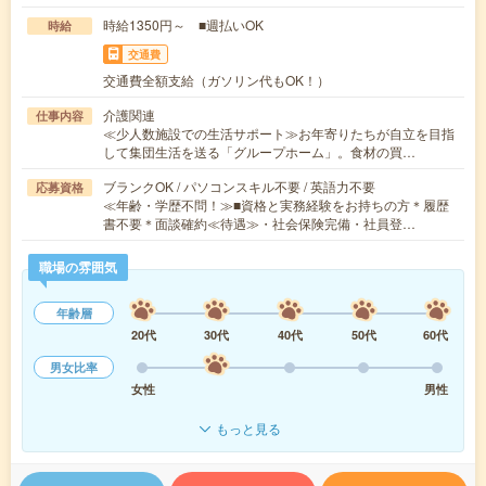
時給1350円～ ■週払いOK
時給
交通費
交通費全額支給（ガソリン代もOK！）
介護関連
仕事内容
≪少人数施設での生活サポート≫お年寄りたちが自立を目指
して集団生活を送る「グループホーム」。食材の買…
ブランクOK / パソコンスキル不要 / 英語力不要
応募資格
≪年齢・学歴不問！≫■資格と実務経験をお持ちの方＊履歴
書不要＊面談確約≪待遇≫・社会保険完備・社員登…
職場の雰囲気
年齢層
20代
30代
40代
50代
60代
男女比率
女性
男性
もっと見る