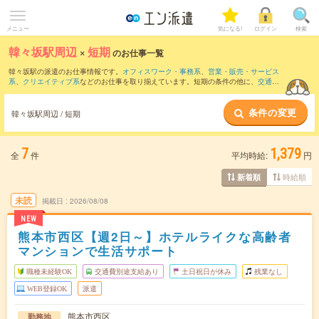
メニュー
気になる!
ログイン
検索
韓々坂駅周辺
×
短期
のお仕事一覧
韓々坂駅の派遣のお仕事情報です。
オフィスワーク・事務系
、
営業・販売・サービス
系
、
クリエイティブ系
などのお仕事を取り揃えています。短期の条件の他に、
交通費
別途支給あり
、
職種未経験OK
、
友だちと一緒の応募OK
などでもお探し頂けます。
条件の変更
韓々坂駅周辺 / 短期
7
1,379
全
件
平均時給:
円
時給順
新着順
未読
掲載日
2026/08/08
NEW
熊本市西区【週2日～】ホテルライクな高齢者
マンションで生活サポート
職種未経験OK
交通費別途支給あり
土日祝日が休み
残業なし
WEB登録OK
派遣
熊本市西区
勤務地