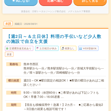
気になる!
応募へ進む
詳しく見る
派遣会社
日研トータルソーシング株式会社 メディカルケア事業部
未読
掲載日
2026/08/01
【週2日～＆土日休】料理の手伝いなど少人数
の施設で自立を支援
交通費別途支給あり
土日祝日が休み
残業なし
WEB登録OK
派遣
熊本市西区
勤務地
熊本駅から---分／熊本駅前駅から---分／崇城大学前駅から---
分／韓々坂駅から---分／田崎橋駅から---分
週2日～OK ■曜日固定の相談OK！ ■希望の曜日があればご相
曜日頻度
談ください！
9:00～18:00（休憩60分）■ご希望があれば下記シフトも
時間
OK！早番 7:00～16:00遅番 …
【現在も積極採用中！急募！】2カ月～ ■ご応募から最短2
期間
～3日後の就業も相談可能です！