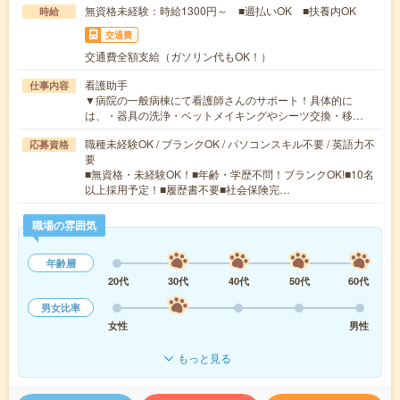
無資格未経験：時給1300円～ ■週払いOK ■扶養内OK
時給
交通費
交通費全額支給（ガソリン代もOK！）
看護助手
仕事内容
▼病院の一般病棟にて看護師さんのサポート！具体的に
は、・器具の洗浄・ベットメイキングやシーツ交換・移…
職種未経験OK / ブランクOK / パソコンスキル不要 / 英語力不
応募資格
要
■無資格・未経験OK！■年齢・学歴不問！ブランクOK!■10名
以上採用予定！■履歴書不要■社会保険完…
職場の雰囲気
年齢層
20代
30代
40代
50代
60代
男女比率
女性
男性
もっと見る