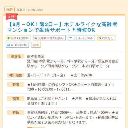
未読
掲載日
2026/08/05
NEW
【8月～OK！週2日～】ホテルライクな高齢者
マンションで生活サポート＊時短OK
職種未経験OK
交通費別途支給あり
土日祝日が休み
残業なし
WEB登録OK
派遣
熊本市西区
勤務地
池田(熊本県)駅から---分／韓々坂駅から---分／県立体育館前
駅から---分／田崎橋駅から---分／二本木口駅から---分
週2日～5日OK（月～金） ★土日休みOK
曜日頻度
★1日4時間～の時短シフトOK★スタート時間選べます！
時間
7:00～16:009:00～17:0011:…
開始日はご相談ください！ ★急募 ★職場が気に入れば、
期間
長期でも働けます！
無資格未経験：時給1350円～ 経験者：時給1400円～★日
時給
払い／週払い制度あり（月払いも選べます）※稼働開始時は
手続き完了次第のお支払いとなります。