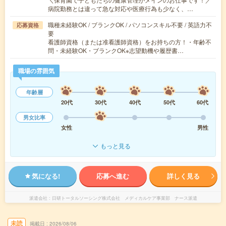
病院勤務とは違って急な対応や医療行為も少なく、…
職種未経験OK / ブランクOK / パソコンスキル不要 / 英語力不
応募資格
要
看護師資格（または准看護師資格）をお持ちの方！・年齢不
問・未経験OK・ブランクOK※志望動機や履歴書…
職場の雰囲気
年齢層
20代
30代
40代
50代
60代
男女比率
女性
男性
もっと見る
気になる!
応募へ進む
詳しく見る
派遣会社
日研トータルソーシング株式会社 メディカルケア事業部 ナース派遣
未読
掲載日
2026/08/06