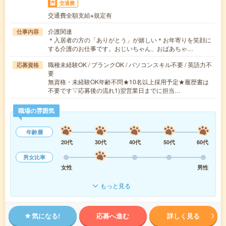
交通費
交通費全額支給※規定有
介護関連
仕事内容
＊入居者の方の「ありがとう」が嬉しい＊お年寄りを笑顔に
する介護のお仕事です。おじいちゃん、おばあちゃ…
職種未経験OK / ブランクOK / パソコンスキル不要 / 英語力不
応募資格
要
無資格・未経験OK年齢不問★10名以上採用予定★履歴書は
不要です▽応募後の流れ1)翌営業日までに担当…
職場の雰囲気
年齢層
20代
30代
40代
50代
60代
男女比率
女性
男性
もっと見る
気になる!
応募へ進む
詳しく見る