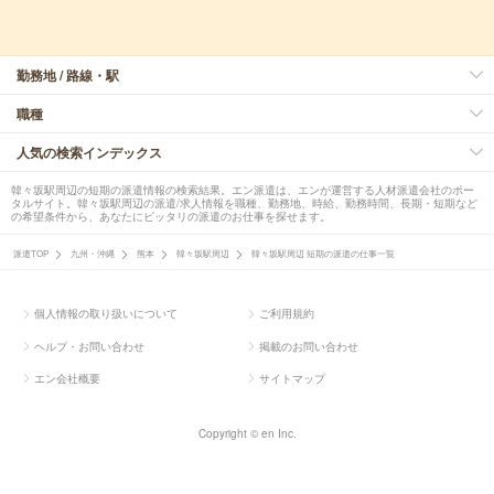
勤務地 / 路線・駅
職種
人気の検索インデックス
韓々坂駅周辺の短期の派遣情報の検索結果。エン派遣は、エンが運営する人材派遣会社のポー
タルサイト。韓々坂駅周辺の派遣/求人情報を職種、勤務地、時給、勤務時間、長期・短期など
の希望条件から、あなたにピッタリの派遣のお仕事を探せます。
派遣TOP
九州・沖縄
熊本
韓々坂駅周辺
韓々坂駅周辺 短期の派遣の仕事一覧
個人情報の取り扱いについて
ご利用規約
ヘルプ・お問い合わせ
掲載のお問い合わせ
エン会社概要
サイトマップ
Copyright © en Inc.