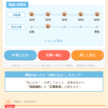
職場の雰囲気
年齢層
20代
30代
40代
50代
60代
男女比率
女性
男性
もっと見る
気になる!
応募へ進む
詳しく見る
派遣会社
マンパワーグループ株式会社 ケアサービス事業部 （医療福祉介護関連）
興味があったら「★気になる！」をタップ！
「気になる！」を押しておくと、派遣会社から
「面談確約」
や
「応募歓迎」
が届きます！
未読
掲載日
2026/08/07
NEW