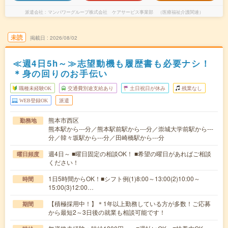
派遣会社
マンパワーグループ株式会社 ケアサービス事業部 （医療福祉介護関連）
未読
掲載日
2026/08/02
≪週4日5h～≫志望動機も履歴書も必要ナシ！
＊身の回りのお手伝い
職種未経験OK
交通費別途支給あり
土日祝日が休み
残業なし
WEB登録OK
派遣
熊本市西区
勤務地
熊本駅から---分／熊本駅前駅から---分／崇城大学前駅から---
分／韓々坂駅から---分／田崎橋駅から---分
週4日～ ■曜日固定の相談OK！ ■希望の曜日があればご相談
曜日頻度
ください！
1日5時間からOK！■シフト例(1)8:00～13:00(2)10:00～
時間
15:00(3)12:00…
【積極採用中！】＊1年以上勤務している方が多数！ご応募
期間
から最短2～3日後の就業も相談可能です！