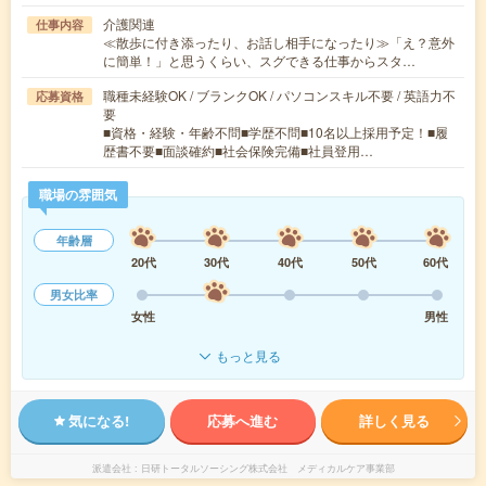
介護関連
仕事内容
≪散歩に付き添ったり、お話し相手になったり≫「え？意外
に簡単！」と思うくらい、スグできる仕事からスタ…
職種未経験OK / ブランクOK / パソコンスキル不要 / 英語力不
応募資格
要
■資格・経験・年齢不問■学歴不問■10名以上採用予定！■履
歴書不要■面談確約■社会保険完備■社員登用…
職場の雰囲気
年齢層
20代
30代
40代
50代
60代
男女比率
女性
男性
もっと見る
気になる!
応募へ進む
詳しく見る
派遣会社
日研トータルソーシング株式会社 メディカルケア事業部