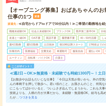
掲載日
2026/08/06
【オープニング募集】おばあちゃんのお
仕事の1つ
派遣
≪自宅からドアtoドアで30分以内！≫ご希望の勤務地を紹
派遣先
職種未経験OK
社会人未経験OK
ブランクOK
既卒第二新卒OK
10
友達と一緒OK
OA不要
英語不要
履歴書不要
40～50代活躍
し
週4日勤務
週5日勤務
土日祝休
朝10時以降スタート
17時前までの
扶養控内
医療福祉
交費支給
車通勤可
服装自由
週払いOK
ルーティン
自転車・バイクOK
介護士
ここがポイント！
≪週2日～OK≫無資格・未経験でも時給1300円～！土
【お散歩やお話もだいじな仕事】「今日は天気が良いから、外の空気
んの車椅子を押して散歩へ。若い頃のこと、お孫さんのこと、何気な
にこもってばかりいると、ついふさぎ込んでしまうから。これも大事
技術よりも、人柄の方が大事だから、未経験・無資格OK。給与も高
たが…
つづきを見る