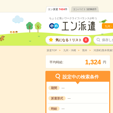
エン派遣
7424
件
エンバイト
12362
件
ちょうど良いワークライフバランスが叶う
九州・
気になる！リスト
0
保存し
派遣TOP
九州・沖縄
熊本
河原町(熊本県)
,
1
3
2
4
平均時給:
円
設定中の検索条件
期間
---
派遣形式
---
時給
---