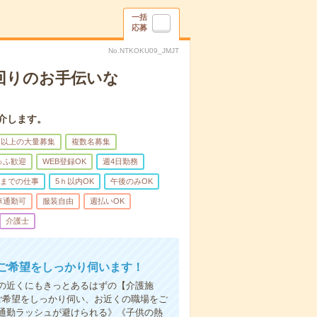
一括
応募
No.NTKOKU09_JMJT
回りのお手伝いな
介します。
名以上の大量募集
複数名募集
ゅふ歓迎
WEB登録OK
週4日勤務
前までの仕事
5ｈ以内OK
午後のみOK
車通勤可
服装自由
週払いOK
介護士
ご希望をしっかり伺います！
の近くにもきっとあるはずの【介護施
ご希望をしっかり伺い、お近くの職場をご
通勤ラッシュが避けられる》《子供の熱