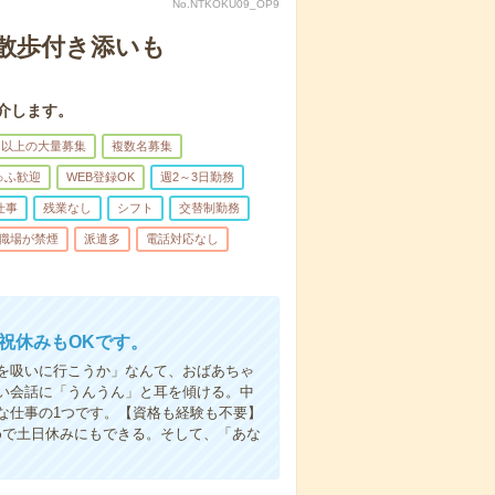
No.NTKOKU09_OP9
散歩付き添いも
介します。
名以上の大量募集
複数名募集
ゅふ歓迎
WEB登録OK
週2～3日勤務
仕事
残業なし
シフト
交替制勤務
職場が禁煙
派遣多
電話対応なし
日祝休みもOKです。
を吸いに行こうか」なんて、おばあちゃ
い会話に「うんうん」と耳を傾ける。中
な仕事の1つです。【資格も経験も不要】
めで土日休みにもできる。そして、「あな