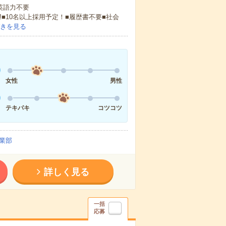
 英語力不要
!■10名以上採用予定！■履歴書不要■社会
きを見る
女性
男性
テキパキ
コツコツ
業部
詳しく見る
一括
応募