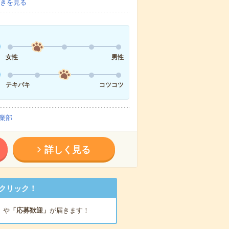
きを見る
女性
男性
テキパキ
コツコツ
業部
詳しく見る
クリック！
」
や
「応募歓迎」
が届きます！