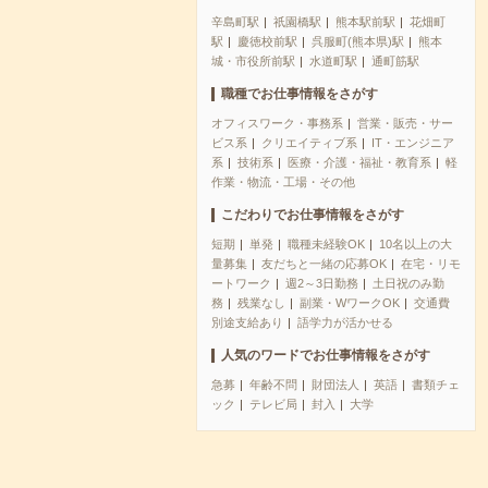
辛島町駅
祇園橋駅
熊本駅前駅
花畑町
駅
慶徳校前駅
呉服町(熊本県)駅
熊本
城・市役所前駅
水道町駅
通町筋駅
職種でお仕事情報をさがす
オフィスワーク・事務系
営業・販売・サー
ビス系
クリエイティブ系
IT・エンジニア
系
技術系
医療・介護・福祉・教育系
軽
作業・物流・工場・その他
こだわりでお仕事情報をさがす
短期
単発
職種未経験OK
10名以上の大
量募集
友だちと一緒の応募OK
在宅・リモ
ートワーク
週2～3日勤務
土日祝のみ勤
務
残業なし
副業・WワークOK
交通費
別途支給あり
語学力が活かせる
人気のワードでお仕事情報をさがす
急募
年齢不問
財団法人
英語
書類チェ
ック
テレビ局
封入
大学