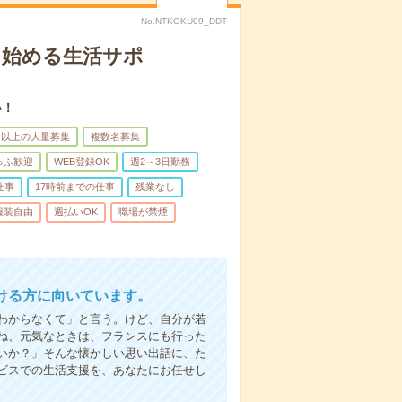
No.NTKOKU09_DDT
ら始める生活サポ
い！
名以上の大量募集
複数名募集
ゅふ歓迎
WEB登録OK
週2～3日勤務
仕事
17時前までの仕事
残業なし
服装自由
週払いOK
職場が禁煙
ける方に向いています。
わからなくて」と言う。けど、自分が若
ね、元気なときは、フランスにも行った
いか？」そんな懐かしい思い出話に、た
ビスでの生活支援を、あなたにお任せし