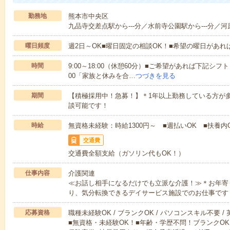
勤務地
熊本市中央区
九品寺交差点駅から---分／水前寺公園駅から---分／河原
曜日頻度
週2日～OK■曜日固定の相談OK！■希望の曜日があ
時間
9:00～18:00（休憩60分）■ご希望があれば下記シフトもOK
00「家族と休みを合…
つづきを見る
期間
【積極採用中！急募！】＊1年以上勤務している方が多
談可能です！
時給
無資格未経験：時給1300円～ ■週払いOK ■扶養内O
交通費
交通費全額支給（ガソリン代もOK！）
仕事内容
介護関連
≪お話し相手になるだけでも立派な介護！≫＊お年寄
り、気分転換できるデイサービス施設でのお仕事です
応募資格
職種未経験OK / ブランクOK / パソコンスキル不要 /
■無資格・未経験OK！■年齢・学歴不問！ブランクOK