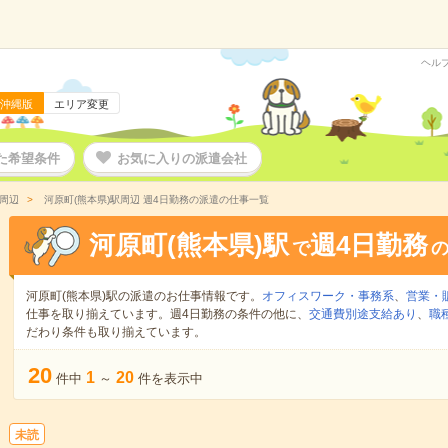
ヘル
沖縄版
エリア変更
た希望条件
お気に入りの派遣会社
駅周辺
河原町(熊本県)駅周辺 週4日勤務の派遣の仕事一覧
河原町(熊本県)駅
週4日勤務
で
河原町(熊本県)駅の派遣のお仕事情報です。
オフィスワーク・事務系
、
営業・
仕事を取り揃えています。週4日勤務の条件の他に、
交通費別途支給あり
、
職
だわり条件も取り揃えています。
20
1
20
件中
～
件を表示中
未読