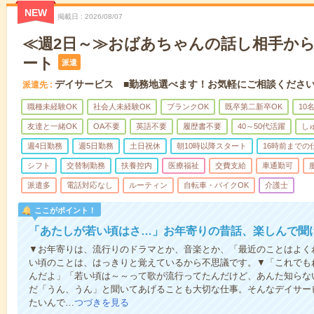
NEW
掲載日
2026/08/07
≪週2日～≫おばあちゃんの話し相手か
ート
派遣
デイサービス ■勤務地選べます！お気軽にご相談くださ
派遣先
職種未経験OK
社会人未経験OK
ブランクOK
既卒第二新卒OK
10
友達と一緒OK
OA不要
英語不要
履歴書不要
40～50代活躍
し
週4日勤務
週5日勤務
土日祝休
朝10時以降スタート
16時前までの
シフト
交替制勤務
扶養控内
医療福祉
交費支給
車通勤可
派遣多
電話対応なし
ルーティン
自転車・バイクOK
介護士
ここがポイント！
「あたしが若い頃はさ…」お年寄りの昔話、楽しんで聞
▼お年寄りは、流行りのドラマとか、音楽とか、「最近のことはよく
い頃のことは、はっきりと覚えているから不思議です。▼「これでも
んだよ」「若い頃は～～って歌が流行ってたんだけど、あんた知らな
だ「うん、うん」と聞いてあげることも大切な仕事。そんなデイサー
たいんで…
つづきを見る