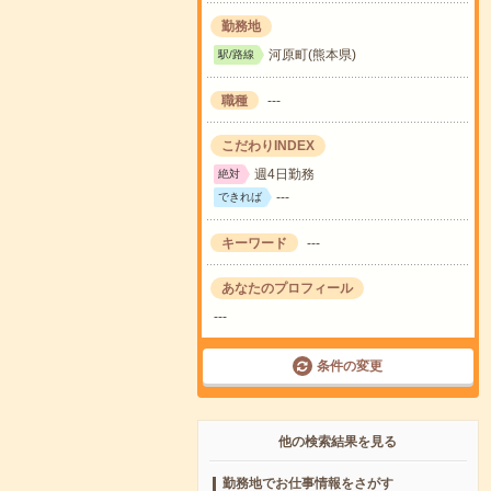
勤務地
河原町(熊本県)
駅/路線
職種
---
こだわりINDEX
週4日勤務
絶対
---
できれば
キーワード
---
あなたのプロフィール
---
条件の変更
他の検索結果を見る
勤務地でお仕事情報をさがす