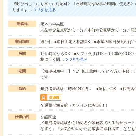
で呼び出し！にも直ぐに対応可》《通勤時間を家事の時間に使える》
りますよ…
つづきを見る
勤務地
熊本市中央区
九品寺交差点駅から---分／水前寺公園駅から---分／河原
曜日頻度
週4日～■曜日固定の相談OK！■希望の曜日があれば
時間
1日5時間からOK！■シフト例(1)8:00～13:00(2)10:00～
校に行く間…
つづきを見る
期間
【積極採用中！】＊1年以上勤務している方が多数！ご
です！
時給
無資格未経験：時給1300円～ ■週払いOK ■扶養内
交通費
交通費全額支給（ガソリン代もOK！）
仕事内容
介護関連
／無資格未経験から始める介護施設での生活サポート
なずく」「天気がいいからお散歩に連れ出す」なども