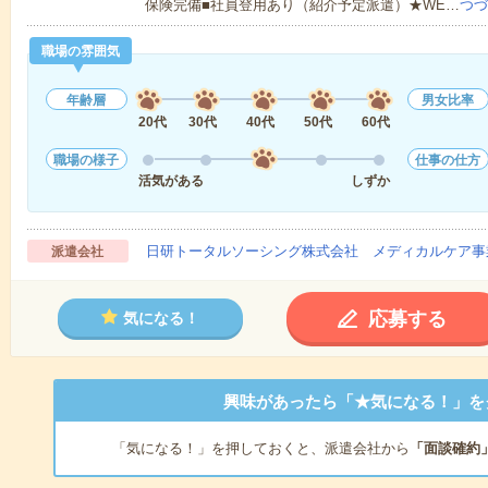
保険完備■社員登用あり（紹介予定派遣）★WE…
つづ
職場の雰囲気
年齢層
男女比率
20代
30代
40代
50代
60代
職場の様子
仕事の仕方
活気がある
しずか
日研トータルソーシング株式会社 メディカルケア事
派遣会社
応募する
気になる！
興味があったら「★気になる！」を
「気になる！」を押しておくと、派遣会社から
「面談確約