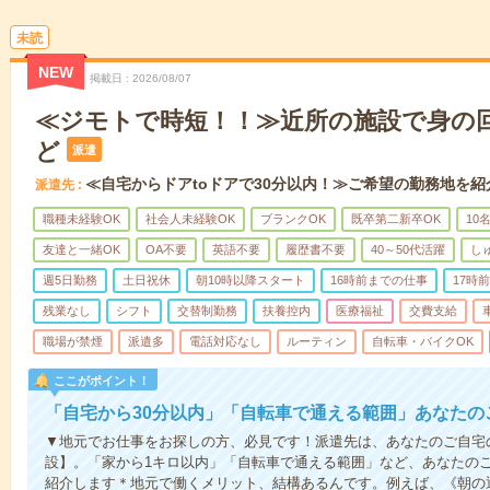
未読
NEW
掲載日
2026/08/07
≪ジモトで時短！！≫近所の施設で身の
ど
派遣
≪自宅からドアtoドアで30分以内！≫ご希望の勤務地を紹
派遣先
職種未経験OK
社会人未経験OK
ブランクOK
既卒第二新卒OK
10
友達と一緒OK
OA不要
英語不要
履歴書不要
40～50代活躍
し
週5日勤務
土日祝休
朝10時以降スタート
16時前までの仕事
17時
残業なし
シフト
交替制勤務
扶養控内
医療福祉
交費支給
職場が禁煙
派遣多
電話対応なし
ルーティン
自転車・バイクOK
ここがポイント！
「自宅から30分以内」「自転車で通える範囲」あなたの
▼地元でお仕事をお探しの方、必見です！派遣先は、あなたのご自宅
設】。「家から1キロ以内」「自転車で通える範囲」など、あなたの
紹介します＊地元で働くメリット、結構あるんです。例えば、《朝の