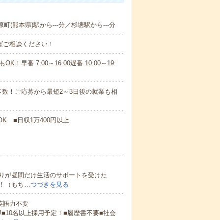
町(熊本県)駅から---分／杉塘駅から---分
ればご相談ください！
！早番 7:00～16:00遅番 10:00～19:
数！ご応募から最短2～3日後の就業も相
K ■日収1万400円以上
りが昼間だけ生活のサポートを受けた
！（もち…
つづきを見る
 英語力不要
!■10名以上採用予定！■履歴書不要■社会