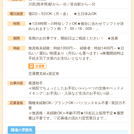
川尻(熊本県)駅から---分／富合駅から---分
週2日～5日OK（月～金） ★土日休みOK
曜日頻度
★1日4時間～の時短シフトOK★都合に合わせてシフトが決
時間
められますシフト例：7：00～16：009：…
長期のお仕事です。開始日はご相談ください！ ★急募
期間
無資格未経験：時給1350円～ 経験者：時給1400円～★日
時給
払い／週払い制度あり（月払いも選べます）※稼働開始時は
手続き完了次第のお支払いとなります。
交通費
交通費支給※規定有
看護助手
仕事内容
≪病院でちょっとしたお手伝い≫○シーツの交換やベッドメ
イキング〇お手洗い・入浴など生活のお手伝い○診…
職種未経験OK / ブランクOK / パソコンスキル不要 / 英語力不
応募資格
要
≪無資格・未経験OK≫年齢不問★10名以上採用予定★履歴
書は不要です。▽応募後の流れ1)翌営業日まで…
職場の雰囲気