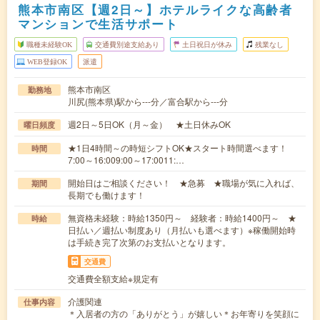
熊本市南区【週2日～】ホテルライクな高齢者
マンションで生活サポート
職種未経験OK
交通費別途支給あり
土日祝日が休み
残業なし
WEB登録OK
派遣
熊本市南区
勤務地
川尻(熊本県)駅から---分／富合駅から---分
週2日～5日OK（月～金） ★土日休みOK
曜日頻度
★1日4時間～の時短シフトOK★スタート時間選べます！
時間
7:00～16:009:00～17:0011:…
開始日はご相談ください！ ★急募 ★職場が気に入れば、
期間
長期でも働けます！
無資格未経験：時給1350円～ 経験者：時給1400円～ ★
時給
日払い／週払い制度あり（月払いも選べます）※稼働開始時
は手続き完了次第のお支払いとなります。
交通費
交通費全額支給※規定有
介護関連
仕事内容
＊入居者の方の「ありがとう」が嬉しい＊お年寄りを笑顔に