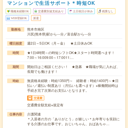
マンションで生活サポート＊時短OK
職種未経験OK
交通費別途支給あり
土日祝日が休み
残業なし
WEB登録OK
派遣
熊本市南区
勤務地
川尻(熊本県)駅から---分／富合駅から---分
週2日～5日OK（月～金） ★土日休みOK
曜日頻度
★1日4時間～の時短シフトOK★スタート時間選べます！
時間
7:00～16:009:00～17:0011:…
開始日はご相談ください！ ★急募 ★職場が気に入れば、
期間
長期でも働けます！
無資格未経験：時給1350円～ 経験者：時給1400円～★日
時給
払い／週払い制度あり（月払いも選べます）※稼働開始時は
手続き完了次第のお支払いとなります。
交通費
交通費全額支給※規定有
介護関連
仕事内容
＊入居者の方の「ありがとう」が嬉しい＊お年寄りを笑顔に
する介護のお仕事です。おじいちゃん、おばあちゃ…