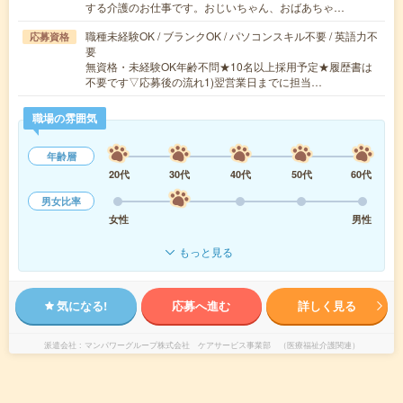
する介護のお仕事です。おじいちゃん、おばあちゃ…
職種未経験OK / ブランクOK / パソコンスキル不要 / 英語力不
応募資格
要
無資格・未経験OK年齢不問★10名以上採用予定★履歴書は
不要です▽応募後の流れ1)翌営業日までに担当…
職場の雰囲気
年齢層
20代
30代
40代
50代
60代
男女比率
女性
男性
もっと見る
気になる!
応募へ進む
詳しく見る
派遣会社
マンパワーグループ株式会社 ケアサービス事業部 （医療福祉介護関連）