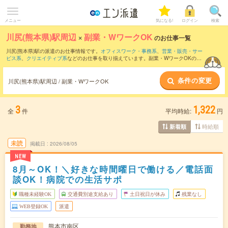
メニュー
気になる!
ログイン
検索
川尻(熊本県)駅周辺
×
副業・WワークOK
のお仕事一覧
川尻(熊本県)駅の派遣のお仕事情報です。
オフィスワーク・事務系
、
営業・販売・サー
ビス系
、
クリエイティブ系
などのお仕事を取り揃えています。副業・WワークOKの条
件の他に、
交通費別途支給あり
、
職種未経験OK
、
友だちと一緒の応募OK
などのこだ
わり条件も取り揃えています。
条件の変更
川尻(熊本県)駅周辺 / 副業・WワークOK
3
1,322
全
件
平均時給:
円
時給順
新着順
未読
掲載日
2026/08/05
NEW
8月～OK！＼好きな時間曜日で働ける／電話面
談OK！病院での生活サポ
職種未経験OK
交通費別途支給あり
土日祝日が休み
残業なし
WEB登録OK
派遣
熊本市南区
勤務地