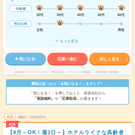
年齢層
20代
30代
40代
50代
60代
男女比率
女性
男性
もっと見る
気になる!
応募へ進む
詳しく見る
派遣会社
マンパワーグループ株式会社 ケアサービス事業部 （医療福祉介護関連）
興味があったら「★気になる！」をタップ！
「気になる！」を押しておくと、派遣会社から
「面談確約」
や
「応募歓迎」
が届きます！
未読
掲載日
2026/08/04
NEW
【8月～OK！週2日～】ホテルライクな高齢者