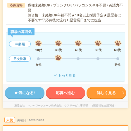
職種未経験OK / ブランクOK / パソコンスキル不要 / 英語力不
応募資格
要
無資格・未経験OK年齢不問★10名以上採用予定★履歴書は
不要です▽応募後の流れ1)翌営業日までに担当…
職場の雰囲気
年齢層
20代
30代
40代
50代
60代
男女比率
女性
男性
もっと見る
気になる!
応募へ進む
詳しく見る
派遣会社
マンパワーグループ株式会社 ケアサービス事業部 （医療福祉介護関連）
未読
掲載日
2026/08/02