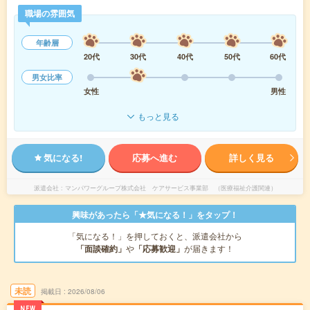
職場の雰囲気
年齢層
20代
30代
40代
50代
60代
男女比率
女性
男性
もっと見る
気になる!
応募へ進む
詳しく見る
派遣会社
マンパワーグループ株式会社 ケアサービス事業部 （医療福祉介護関連）
興味があったら「★気になる！」をタップ！
「気になる！」を押しておくと、派遣会社から
「面談確約」
や
「応募歓迎」
が届きます！
未読
掲載日
2026/08/06
NEW