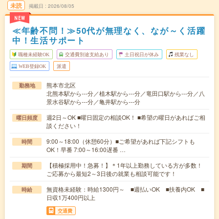
未読
掲載日
2026/08/05
NEW
≪年齢不問！≫50代が無理なく、なが～く活躍
中！生活サポート
職種未経験OK
交通費別途支給あり
土日祝日が休み
残業なし
WEB登録OK
派遣
熊本市北区
勤務地
北熊本駅から---分／植木駅から---分／竜田口駅から---分／八
景水谷駅から---分／亀井駅から---分
週2日～OK ■曜日固定の相談OK！ ■希望の曜日があればご相
曜日頻度
談ください！
9:00～18:00（休憩60分）■ご希望があれば下記シフトも
時間
OK！早番 7:00～16:00遅番 …
【積極採用中！急募！】＊1年以上勤務している方が多数！
期間
ご応募から最短2～3日後の就業も相談可能です！
無資格未経験：時給1300円～ ■週払いOK ■扶養内OK ■
時給
日収1万400円以上
交通費