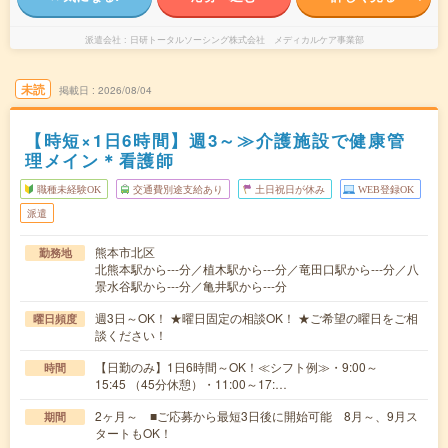
派遣会社
日研トータルソーシング株式会社 メディカルケア事業部
未読
掲載日
2026/08/04
【時短×1日6時間】週3～≫介護施設で健康管
理メイン＊看護師
職種未経験OK
交通費別途支給あり
土日祝日が休み
WEB登録OK
派遣
熊本市北区
勤務地
北熊本駅から---分／植木駅から---分／竜田口駅から---分／八
景水谷駅から---分／亀井駅から---分
週3日～OK！ ★曜日固定の相談OK！ ★ご希望の曜日をご相
曜日頻度
談ください！
【日勤のみ】1日6時間～OK！≪シフト例≫・9:00～
時間
15:45 （45分休憩）・11:00～17:…
2ヶ月～ ■ご応募から最短3日後に開始可能 8月～、9月ス
期間
タートもOK！