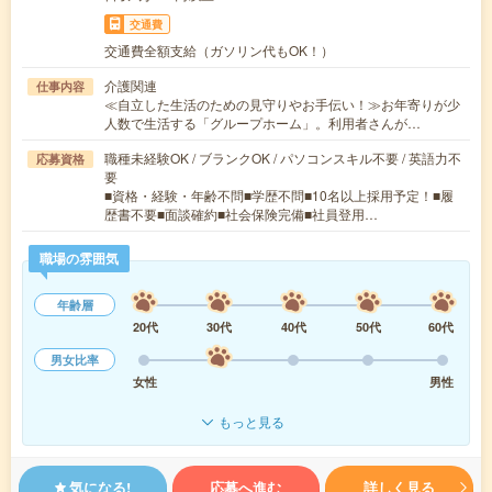
交通費
交通費全額支給（ガソリン代もOK！）
介護関連
仕事内容
≪自立した生活のための見守りやお手伝い！≫お年寄りが少
人数で生活する「グループホーム」。利用者さんが…
職種未経験OK / ブランクOK / パソコンスキル不要 / 英語力不
応募資格
要
■資格・経験・年齢不問■学歴不問■10名以上採用予定！■履
歴書不要■面談確約■社会保険完備■社員登用…
職場の雰囲気
年齢層
20代
30代
40代
50代
60代
男女比率
女性
男性
もっと見る
気になる!
応募へ進む
詳しく見る