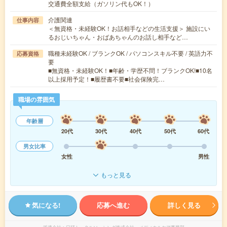
交通費全額支給（ガソリン代もOK！）
介護関連
仕事内容
＜無資格・未経験OK！お話相手などの生活支援＞ 施設にい
るおじいちゃん・おばあちゃんのお話し相手など…
職種未経験OK / ブランクOK / パソコンスキル不要 / 英語力不
応募資格
要
■無資格・未経験OK！■年齢・学歴不問！ブランクOK!■10名
以上採用予定！■履歴書不要■社会保険完…
職場の雰囲気
年齢層
20代
30代
40代
50代
60代
男女比率
女性
男性
もっと見る
気になる!
応募へ進む
詳しく見る