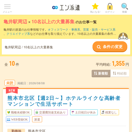
メニュー
気になる!
ログイン
検索
亀井駅周辺
×
10名以上の大量募集
のお仕事一覧
亀井駅の派遣のお仕事情報です。
オフィスワーク・事務系
、
営業・販売・サービス系
、
クリエイティブ系
などのお仕事を取り揃えています。10名以上の大量募集の条件の
他に、
交通費別途支給あり
、
職種未経験OK
、
友だちと一緒の応募OK
などのこだわり
条件も取り揃えています。
条件の変更
亀井駅周辺 / 10名以上の大量募集
10
1,355
全
件
平均時給:
円
時給順
新着順
未読
掲載日
2026/08/08
NEW
熊本市北区【週2日～】ホテルライクな高齢者
マンションで生活サポート
職種未経験OK
交通費別途支給あり
土日祝日が休み
残業なし
WEB登録OK
派遣
熊本市北区
勤務地