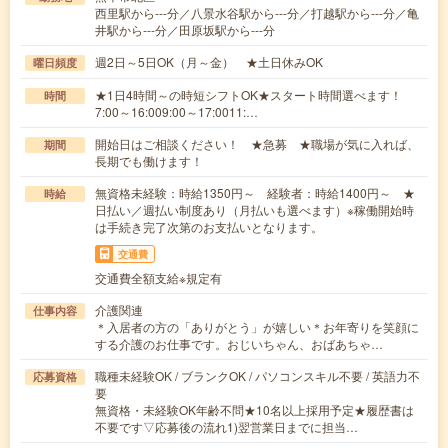
西里駅から---分／八景水谷駅から---分／打越駅から---分／亀
井駅から---分／田原坂駅から---分
週2日～5日OK（月～金） ★土日休みOK
曜日頻度
★1日4時間～の時短シフトOK★スタート時間選べます！
時間
7:00～16:009:00～17:0011:…
開始日はご相談ください！ ★急募 ★職場が気に入れば、
期間
長期でも働けます！
無資格未経験：時給1350円～ 経験者：時給1400円～ ★
時給
日払い／週払い制度あり（月払いも選べます）※稼働開始時
は手続き完了次第のお支払いとなります。
交通費
交通費全額支給※規定有
介護関連
仕事内容
＊入居者の方の「ありがとう」が嬉しい＊お年寄りを笑顔に
する介護のお仕事です。おじいちゃん、おばあちゃ…
職種未経験OK / ブランクOK / パソコンスキル不要 / 英語力不
応募資格
要
無資格・未経験OK年齢不問★10名以上採用予定★履歴書は
不要です▽応募後の流れ1)翌営業日までに担当…