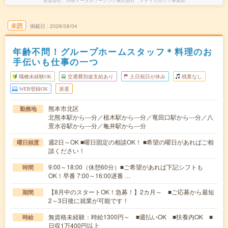
派遣会社
日研トータルソーシング株式会社 メディカルケア事業部
未読
掲載日
2026/08/04
年齢不問！グループホームスタッフ＊料理のお
手伝いも仕事の一つ
職種未経験OK
交通費別途支給あり
土日祝日が休み
残業なし
WEB登録OK
派遣
熊本市北区
勤務地
北熊本駅から---分／植木駅から---分／竜田口駅から---分／八
景水谷駅から---分／亀井駅から---分
週2日～OK ■曜日固定の相談OK！ ■希望の曜日があればご相
曜日頻度
談ください！
9:00～18:00（休憩60分）■ご希望があれば下記シフトも
時間
OK！早番 7:00～16:00遅番 …
【8月中のスタートOK！急募！】2カ月～ ■ご応募から最短
期間
2～3日後に就業が可能です！
無資格未経験：時給1300円～ ■週払いOK ■扶養内OK ■
時給
日収1万400円以上