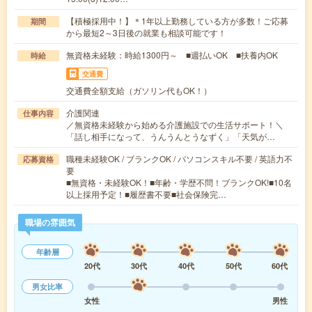
【積極採用中！】＊1年以上勤務している方が多数！ご応募
期間
から最短2～3日後の就業も相談可能です！
無資格未経験：時給1300円～ ■週払いOK ■扶養内OK
時給
交通費
交通費全額支給（ガソリン代もOK！）
介護関連
仕事内容
／無資格未経験から始める介護施設での生活サポート！＼
「話し相手になって、うんうんとうなずく」「天気が…
職種未経験OK / ブランクOK / パソコンスキル不要 / 英語力不
応募資格
要
■無資格・未経験OK！■年齢・学歴不問！ブランクOK!■10名
以上採用予定！■履歴書不要■社会保険完…
職場の雰囲気
年齢層
20代
30代
40代
50代
60代
男女比率
女性
男性