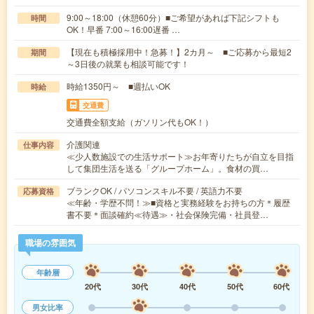
9:00～18:00（休憩60分）■ご希望があれば下記シフトも
時間
OK！早番 7:00～16:00遅番 …
【現在も積極採用中！急募！】2カ月～ ■ご応募から最短2
期間
～3日後の就業も相談可能です！
時給1350円～ ■週払いOK
時給
交通費
交通費全額支給（ガソリン代もOK！）
介護関連
仕事内容
≪少人数施設での生活サポート≫お年寄りたちが自立を目指
して集団生活を送る「グループホーム」。食材の買…
ブランクOK / パソコンスキル不要 / 英語力不要
応募資格
≪年齢・学歴不問！≫■資格と実務経験をお持ちの方＊履歴
書不要＊面談確約≪待遇≫・社会保険完備・社員登…
職場の雰囲気
年齢層
20代
30代
40代
50代
60代
男女比率