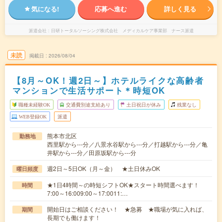
気になる!
応募へ進む
詳しく見る
派遣会社
日研トータルソーシング株式会社 メディカルケア事業部 ナース派遣
未読
掲載日
2026/08/04
【8月～OK！週2日～】ホテルライクな高齢者
マンションで生活サポート＊時短OK
職種未経験OK
交通費別途支給あり
土日祝日が休み
残業なし
WEB登録OK
派遣
熊本市北区
勤務地
西里駅から---分／八景水谷駅から---分／打越駅から---分／亀
井駅から---分／田原坂駅から---分
週2日～5日OK（月～金） ★土日休みOK
曜日頻度
★1日4時間～の時短シフトOK★スタート時間選べます！
時間
7:00～16:009:00～17:0011:…
開始日はご相談ください！ ★急募 ★職場が気に入れば、
期間
長期でも働けます！