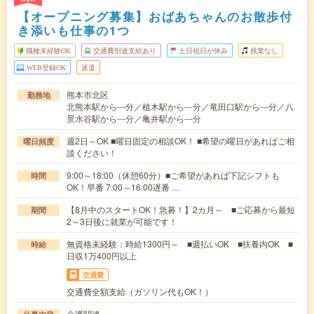
【オープニング募集】おばあちゃんのお散歩付
き添いも仕事の1つ
職種未経験OK
交通費別途支給あり
土日祝日が休み
残業なし
WEB登録OK
派遣
熊本市北区
勤務地
北熊本駅から---分／植木駅から---分／竜田口駅から---分／八
景水谷駅から---分／亀井駅から---分
週2日～OK ■曜日固定の相談OK！ ■希望の曜日があればご相
曜日頻度
談ください！
9:00～18:00（休憩60分）■ご希望があれば下記シフトも
時間
OK！早番 7:00～16:00遅番 …
【8月中のスタートOK！急募！】2カ月～ ■ご応募から最短
期間
2～3日後に就業が可能です！
無資格未経験：時給1300円～ ■週払いOK ■扶養内OK ■
時給
日収1万400円以上
交通費
交通費全額支給（ガソリン代もOK！）
介護関連