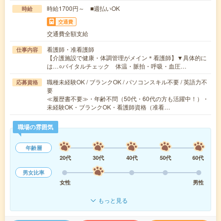
時給1700円～ ■週払いOK
時給
交通費
交通費全額支給
看護師・准看護師
仕事内容
【介護施設で健康・体調管理がメイン＊看護師】▼具体的に
は…○バイタルチェック 体温・脈拍・呼吸・血圧…
職種未経験OK / ブランクOK / パソコンスキル不要 / 英語力不
応募資格
要
≪履歴書不要≫・年齢不問（50代・60代の方も活躍中！）・
未経験OK・ブランクOK・看護師資格（准看…
職場の雰囲気
年齢層
20代
30代
40代
50代
60代
男女比率
女性
男性
もっと見る