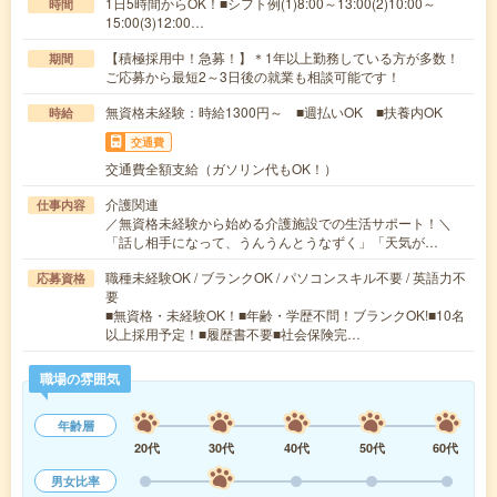
1日5時間からOK！■シフト例(1)8:00～13:00(2)10:00～
時間
15:00(3)12:00…
【積極採用中！急募！】＊1年以上勤務している方が多数！
期間
ご応募から最短2～3日後の就業も相談可能です！
無資格未経験：時給1300円～ ■週払いOK ■扶養内OK
時給
交通費
交通費全額支給（ガソリン代もOK！）
介護関連
仕事内容
／無資格未経験から始める介護施設での生活サポート！＼
「話し相手になって、うんうんとうなずく」「天気が…
職種未経験OK / ブランクOK / パソコンスキル不要 / 英語力不
応募資格
要
■無資格・未経験OK！■年齢・学歴不問！ブランクOK!■10名
以上採用予定！■履歴書不要■社会保険完…
職場の雰囲気
年齢層
20代
30代
40代
50代
60代
男女比率