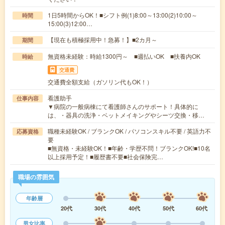
1日5時間からOK！■シフト例(1)8:00～13:00(2)10:00～
時間
15:00(3)12:00…
【現在も積極採用中！急募！】■2カ月～
期間
無資格未経験：時給1300円～ ■週払いOK ■扶養内OK
時給
交通費
交通費全額支給（ガソリン代もOK！）
看護助手
仕事内容
▼病院の一般病棟にて看護師さんのサポート！具体的に
は、・器具の洗浄・ベットメイキングやシーツ交換・移…
職種未経験OK / ブランクOK / パソコンスキル不要 / 英語力不
応募資格
要
■無資格・未経験OK！■年齢・学歴不問！ブランクOK!■10名
以上採用予定！■履歴書不要■社会保険完…
職場の雰囲気
年齢層
20代
30代
40代
50代
60代
男女比率