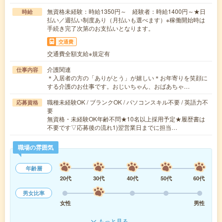
無資格未経験：時給1350円～ 経験者：時給1400円～★日
時給
払い／週払い制度あり（月払いも選べます）※稼働開始時は
手続き完了次第のお支払いとなります。
交通費
交通費全額支給※規定有
介護関連
仕事内容
＊入居者の方の「ありがとう」が嬉しい＊お年寄りを笑顔に
する介護のお仕事です。おじいちゃん、おばあちゃ…
職種未経験OK / ブランクOK / パソコンスキル不要 / 英語力不
応募資格
要
無資格・未経験OK年齢不問★10名以上採用予定★履歴書は
不要です▽応募後の流れ1)翌営業日までに担当…
職場の雰囲気
年齢層
20代
30代
40代
50代
60代
男女比率
女性
男性
もっと見る