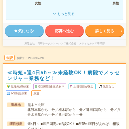
女性
男性
もっと見る
気になる!
応募へ進む
詳しく見る
派遣会社
日研トータルソーシング株式会社 メディカルケア事業部
未読
掲載日
2026/07/28
≪時短×週4日5h～≫未経験OK！病院でメッセ
ンジャー業務など！
職種未経験OK
交通費別途支給あり
土日祝日が休み
残業なし
WEB登録OK
派遣
熊本市北区
勤務地
北熊本駅から---分／植木駅から---分／竜田口駅から---分／八
景水谷駅から---分／亀井駅から---分
週4日～ ■曜日固定の相談OK！ ■希望の曜日があればご相談
曜日頻度
ください！