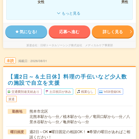
女性
男性
もっと見る
気になる!
応募へ進む
詳しく見る
派遣会社
日研トータルソーシング株式会社 メディカルケア事業部
未読
掲載日
2026/08/01
【週2日～＆土日休】料理の手伝いなど少人数
の施設で自立を支援
交通費別途支給あり
土日祝日が休み
残業なし
WEB登録OK
派遣
熊本市北区
勤務地
北熊本駅から---分／植木駅から---分／竜田口駅から---分／八
景水谷駅から---分／亀井駅から---分
週2日～OK ■曜日固定の相談OK！ ■希望の曜日があればご相
曜日頻度
談ください！