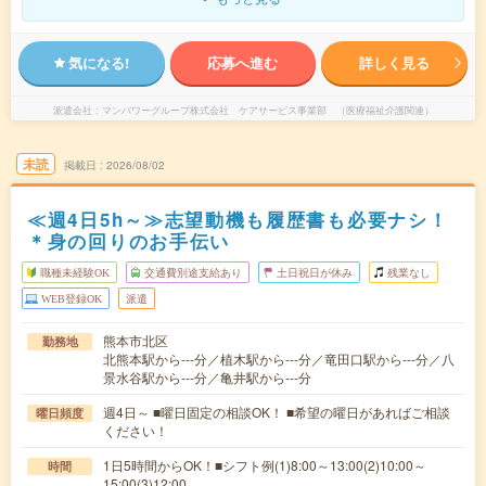
気になる!
応募へ進む
詳しく見る
派遣会社
マンパワーグループ株式会社 ケアサービス事業部 （医療福祉介護関連）
未読
掲載日
2026/08/02
≪週4日5h～≫志望動機も履歴書も必要ナシ！
＊身の回りのお手伝い
職種未経験OK
交通費別途支給あり
土日祝日が休み
残業なし
WEB登録OK
派遣
熊本市北区
勤務地
北熊本駅から---分／植木駅から---分／竜田口駅から---分／八
景水谷駅から---分／亀井駅から---分
週4日～ ■曜日固定の相談OK！ ■希望の曜日があればご相談
曜日頻度
ください！
1日5時間からOK！■シフト例(1)8:00～13:00(2)10:00～
時間
15:00(3)12:00…