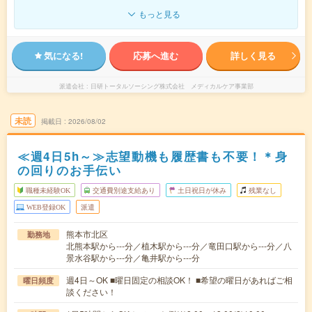
もっと見る
気になる!
応募へ進む
詳しく見る
派遣会社
日研トータルソーシング株式会社 メディカルケア事業部
未読
掲載日
2026/08/02
≪週4日5h～≫志望動機も履歴書も不要！＊身
の回りのお手伝い
職種未経験OK
交通費別途支給あり
土日祝日が休み
残業なし
WEB登録OK
派遣
熊本市北区
勤務地
北熊本駅から---分／植木駅から---分／竜田口駅から---分／八
景水谷駅から---分／亀井駅から---分
週4日～OK ■曜日固定の相談OK！ ■希望の曜日があればご相
曜日頻度
談ください！