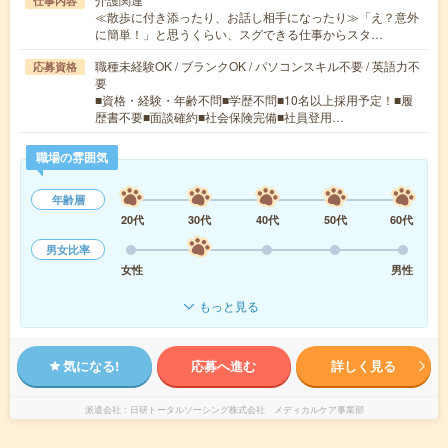
仕事内容
≪散歩に付き添ったり、お話し相手になったり≫「え？意外
に簡単！」と思うくらい、スグできる仕事からスタ…
職種未経験OK / ブランクOK / パソコンスキル不要 / 英語力不
応募資格
要
■資格・経験・年齢不問■学歴不問■10名以上採用予定！■履
歴書不要■面談確約■社会保険完備■社員登用…
職場の雰囲気
年齢層
20代
30代
40代
50代
60代
男女比率
女性
男性
もっと見る
気になる!
応募へ進む
詳しく見る
派遣会社
日研トータルソーシング株式会社 メディカルケア事業部