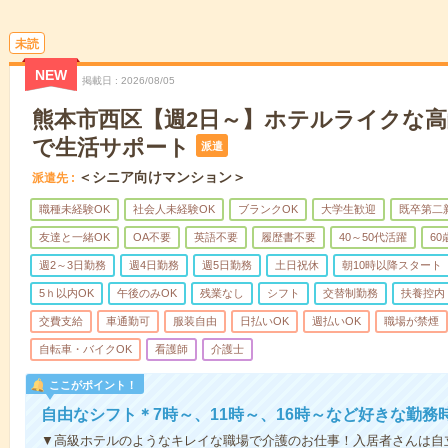
未読
NEW
掲載日
2026/08/05
熊本市西区【週2日～】ホテルライクな
で生活サポート
派遣
＜シニア向けマンション＞
派遣先
職種未経験OK
社会人未経験OK
ブランクOK
大学生歓迎
既卒第二
友達と一緒OK
OA不要
英語不要
履歴書不要
40～50代活躍
6
週2～3日勤務
週4日勤務
週5日勤務
土日祝休
朝10時以降スタート
5ｈ以内OK
午後のみOK
残業なし
シフト
交替制勤務
扶養控内
交費支給
車通勤可
服装自由
日払いOK
週払いOK
職場が禁煙
自転車・バイクOK
看護師
介護士
ここがポイント！
自由なシフト＊7時～、11時～、16時～など好きな勤務
▼高級ホテルのようなキレイな職場で介護のお仕事！入居者さんは自