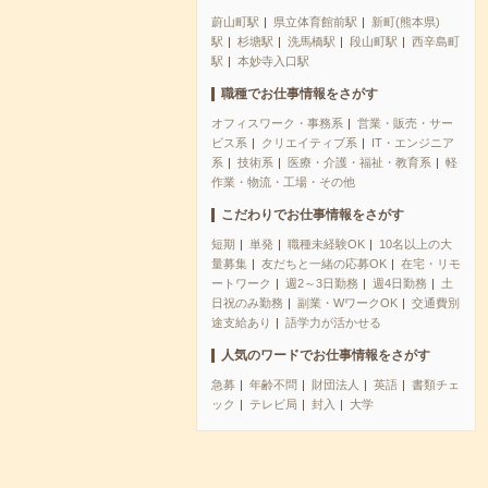
蔚山町駅
県立体育館前駅
新町(熊本県)
駅
杉塘駅
洗馬橋駅
段山町駅
西辛島町
駅
本妙寺入口駅
職種でお仕事情報をさがす
オフィスワーク・事務系
営業・販売・サー
ビス系
クリエイティブ系
IT・エンジニア
系
技術系
医療・介護・福祉・教育系
軽
作業・物流・工場・その他
こだわりでお仕事情報をさがす
短期
単発
職種未経験OK
10名以上の大
量募集
友だちと一緒の応募OK
在宅・リモ
ートワーク
週2～3日勤務
週4日勤務
土
日祝のみ勤務
副業・WワークOK
交通費別
途支給あり
語学力が活かせる
人気のワードでお仕事情報をさがす
急募
年齢不問
財団法人
英語
書類チェ
ック
テレビ局
封入
大学