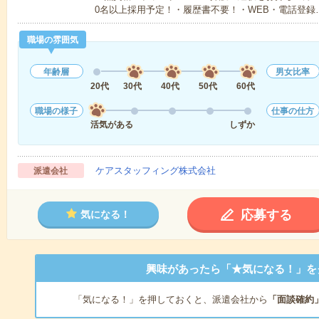
0名以上採用予定！・履歴書不要！・WEB・電話登録
職場の雰囲気
年齢層
男女比率
20代
30代
40代
50代
60代
職場の様子
仕事の仕方
活気がある
しずか
ケアスタッフィング株式会社
派遣会社
応募する
気になる！
興味があったら「★気になる！」を
「気になる！」を押しておくと、派遣会社から
「面談確約