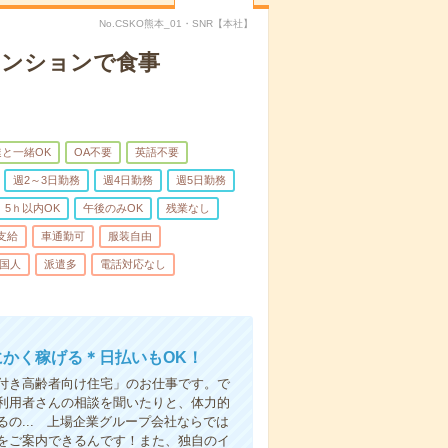
No.CSKO熊本_01・SNR【本社】
マンションで食事
と一緒OK
OA不要
英語不要
週2～3日勤務
週4日勤務
週5日勤務
5ｈ以内OK
午後のみOK
残業なし
支給
車通勤可
服装自由
国人
派遣多
電話対応なし
にかく稼げる＊日払いもOK！
付き高齢者向け住宅」のお仕事です。で
利用者さんの相談を聞いたりと、体力的
の... 上場企業グループ会社ならでは
をご案内できるんです！また、独自のイ