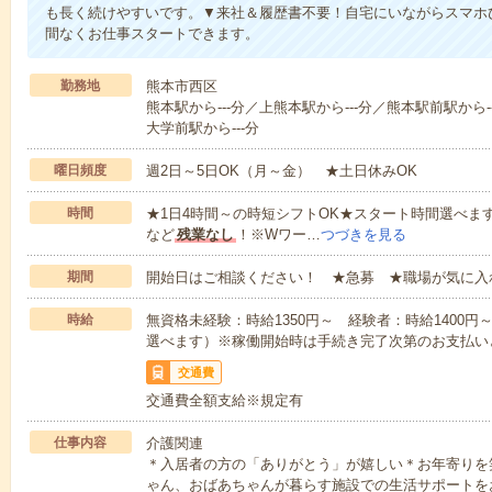
も長く続けやすいです。▼来社＆履歴書不要！自宅にいながらスマホ
間なくお仕事スタートできます。
勤務地
熊本市西区
熊本駅から---分／上熊本駅から---分／熊本駅前駅から-
大学前駅から---分
曜日頻度
週2日～5日OK（月～金） ★土日休みOK
時間
★1日4時間～の時短シフトOK★スタート時間選べます！7:00～1
など
残業なし
！※Wワー…
つづきを見る
期間
開始日はご相談ください！ ★急募 ★職場が気に入
時給
無資格未経験：時給1350円～ 経験者：時給1400
選べます）※稼働開始時は手続き完了次第のお支払い
交通費
交通費全額支給※規定有
仕事内容
介護関連
＊入居者の方の「ありがとう」が嬉しい＊お年寄りを
ゃん、おばあちゃんが暮らす施設での生活サポートを