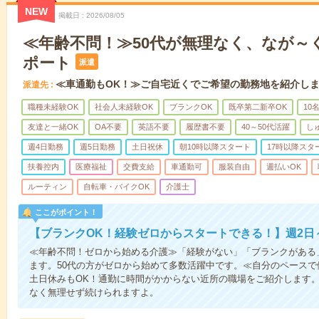
NEW
掲載日
2026/08/05
≪年齢不問！≫50代が無理なく、なが～
ポート
派遣
≪車通勤もOK！≫ご自宅近くでご希望の勤務地を紹介し
派遣先
職種未経験OK
社会人未経験OK
ブランクOK
既卒第二新卒OK
10
友達と一緒OK
OA不要
英語不要
履歴書不要
40～50代活躍
し
週4日勤務
週5日勤務
土日祝休
朝10時以降スタート
17時以降スタ
扶養控内
医療福祉
交費支給
車通勤可
服装自由
週払いOK
ルーティン
自転車・バイクOK
介護士
ここがポイント！
【ブランクOK！経験ゼロからスタートできる！】週2日
≪年齢不問！ゼロから始める介護≫「経験がない」「ブランクがある
ます。50代の方がゼロから始めて多数活躍中です。≪自分のペースで
土日休みもOK！通勤に時間がかからない近所の職場をご紹介します
なく無理せず続けられますよ。