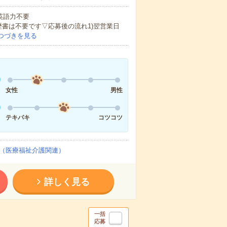
 英語力不要
歴書は不要です▽応募後の流れ1)翌営業日
つづきを見る
女性
男性
テキパキ
コツコツ
（医療福祉介護関連）
詳しく見る
一括
応募