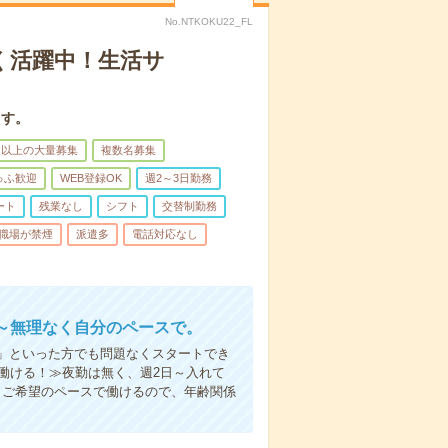
No.NTKOKU22_FL
く活躍中！生活サ
ます。
名以上の大量募集
複数名募集
ゅふ歓迎
WEB登録OK
週2～3日勤務
ート
残業なし
シフト
交替制勤務
職場が禁煙
派遣多
電話対応なし
～無理なく自分のペースで。
」といった方でも問題なくスタートでき
働ける！≫夜勤は無く、週2日～入れて
。ご希望のペースで働けるので、年齢関係