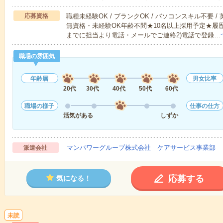
応募資格
職種未経験OK / ブランクOK / パソコンスキル不要 /
無資格・未経験OK年齢不問★10名以上採用予定★履
までに担当より電話・メールでご連絡2)電話で登録…
職場の雰囲気
年齢層
男女比率
20代
30代
40代
50代
60代
職場の様子
仕事の仕方
活気がある
しずか
マンパワーグループ株式会社 ケアサービス事業部 
派遣会社
応募する
気になる！
未読