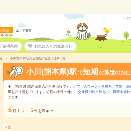
ヘル
沖縄版
エリア変更
た希望条件
お気に入りの派遣会社
辺
小川(熊本県)駅周辺 短期の派遣の仕事一覧
小川(熊本県)駅
短期
で
の派遣のお仕
小川(熊本県)駅の派遣のお仕事情報です。
オフィスワーク・事務系
、
営業・販
事を取り揃えています。短期の条件の他に、
交通費別途支給あり
、
職種未経験
けます。
5
1
5
件中
～
件を表示中
未読