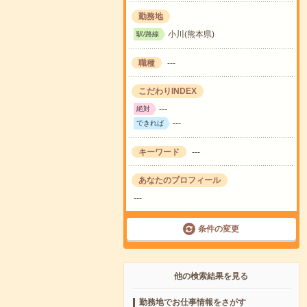
勤務地
小川(熊本県)
駅/路線
職種
---
こだわりINDEX
---
絶対
---
できれば
キーワード
---
あなたのプロフィール
---
条件の変更
他の検索結果を見る
勤務地でお仕事情報をさがす