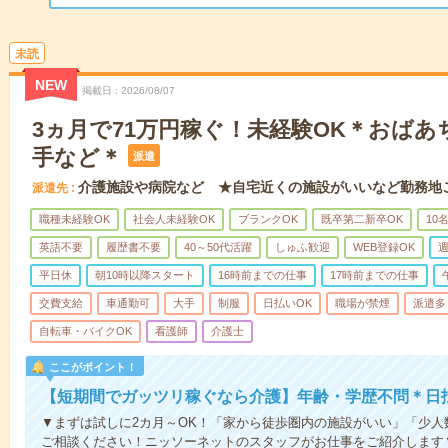
未読
NEW
掲載日
2026/08/07
3ヵ月で71万円稼ぐ！未経験OK＊おば
手など＊
派遣
介護施設や病院など ★自宅近くの施設がいいなど勤務地
派遣先
職種未経験OK
社会人未経験OK
ブランクOK
既卒第二新卒OK
10
英語不要
履歴書不要
40～50代活躍
しゅふ歓迎
WEB登録OK
週
平日休
朝10時以降スタート
16時前までの仕事
17時前までの仕事
交費支給
車通勤可
大手
制服
日払いOK
職場が禁煙
派遣多
自転車・バイクOK
看護師
介護士
ここがポイント！
【短期間でガッツリ稼ぐなら介護】年齢・学歴不問＊日払
▼まずは試しに2カ月～OK！「家から徒歩圏内の施設がいい」「少
ご相談ください！ニッソーネットのスタッフがお仕事をご紹介します