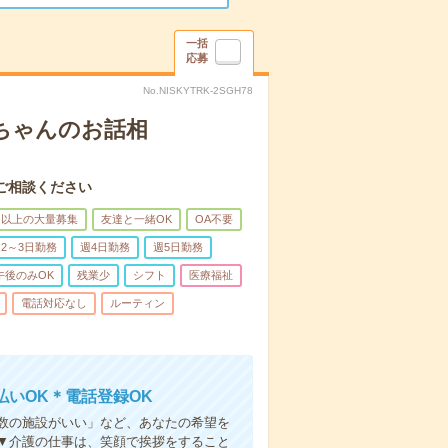
一括
応募
No.NISKYTRK-2SGH78
あちゃんのお話相
ご相談ください
名以上の大量募集
友達と一緒OK
OA不要
2～3日勤務
週4日勤務
週5日勤務
午後のみOK
残業少
シフト
医療福祉
電話対応なし
ルーティン
いOK＊電話登録OK
人数の施設がいい」など、あなたの希望を
▼介護の仕事は、笑顔で挨拶をすること