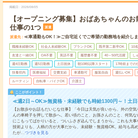
掲載日
2026/08/05
【オープニング募集】おばあちゃんのお
仕事の1つ
派遣
≪車通勤もOK！≫ご自宅近くでご希望の勤務地を紹介し
派遣先
職種未経験OK
社会人未経験OK
ブランクOK
既卒第二新卒OK
10
友達と一緒OK
OA不要
英語不要
履歴書不要
40～50代活躍
し
週4日勤務
週5日勤務
土日祝休
朝10時以降スタート
17時前までの
扶養控内
医療福祉
交費支給
車通勤可
服装自由
週払いOK
ルーティン
自転車・バイクOK
介護士
ここがポイント！
≪週2日～OK≫無資格・未経験でも時給1300円～！土
【お散歩やお話もだいじな仕事】「今日は天気が良いから、外の空気
んの車椅子を押して散歩へ。若い頃のこと、お孫さんのこと、何気な
にこもってばかりいると、ついふさぎ込んでしまうから。これも大事
技術よりも、人柄の方が大事だから、未経験・無資格OK。給与も高
たが…
つづきを見る