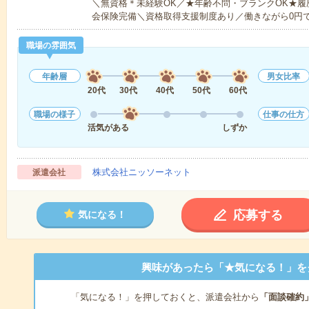
＼無資格＊未経験OK／★年齢不問・ブランクOK★履
会保険完備＼資格取得支援制度あり／働きながら0円
職場の雰囲気
年齢層
男女比率
20代
30代
40代
50代
60代
職場の様子
仕事の仕方
活気がある
しずか
株式会社ニッソーネット
派遣会社
応募する
気になる！
興味があったら「★気になる！」を
「気になる！」を押しておくと、派遣会社から
「面談確約