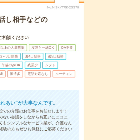
No.NISKYTRK-2SS78
話し相手などの
ご相談ください
名以上の大量募集
友達と一緒OK
OA不要
2～3日勤務
週4日勤務
週5日勤務
午後のみOK
残業少
シフト
煙
派遣多
電話対応なし
ルーティン
ふれあい”が大事なんです。
設での介護のお仕事をお任せします！
のない会話をしながらお互いにニコニ
てもシンプルなサービス業が、介護なん
未経験の方もぜひお気軽にご応募ください