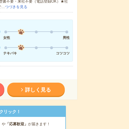
歴書不要・来社不要（電話登録OK）★社
で…
つづきを見る
女性
男性
テキパキ
コツコツ
詳しく見る
クリック！
」
や
「応募歓迎」
が届きます！