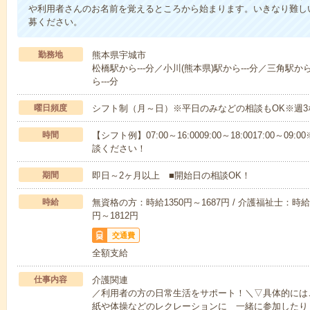
や利用者さんのお名前を覚えるところから始まります。いきなり難し
募ください。
勤務地
熊本県宇城市
松橋駅から---分／小川(熊本県)駅から---分／三角駅か
ら---分
曜日頻度
シフト制（月～日）※平日のみなどの相談もOK※週3
時間
【シフト例】07:00～16:0009:00～18:0017:00
談ください！
期間
即日～2ヶ月以上 ■開始日の相談OK！
時給
無資格の方：時給1350円～1687円 / 介護福祉士：時給1
円～1812円
交通費
全額支給
仕事内容
介護関連
／利用者の方の日常生活をサポート！＼▽具体的には
紙や体操などのレクレーションに 一緒に参加したり