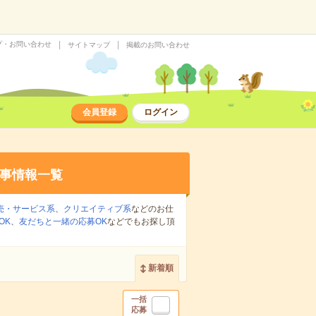
プ・お問い合わせ
サイトマップ
掲載のお問い合わせ
会員登録
ログイン
事情報一覧
売・サービス系
、
クリエイティブ系
などのお仕
OK
、
友だちと一緒の応募OK
などでもお探し頂
新着順
一括
応募