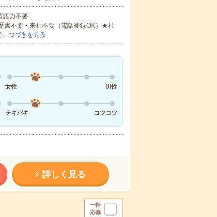
 英語力不要
歴書不要・来社不要（電話登録OK）★社
で…
つづきを見る
女性
男性
テキパキ
コツコツ
詳しく見る
一括
応募