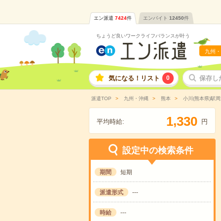
エン派遣
7424
件
エンバイト
12450
件
ちょうど良いワークライフバランスが叶う
九州・
気になる！リスト
0
保存し
派遣TOP
九州・沖縄
熊本
小川(熊本県)駅周
,
1
3
3
0
平均時給:
円
設定中の検索条件
期間
短期
派遣形式
---
時給
---