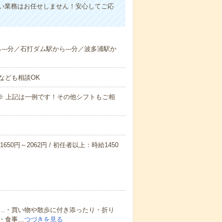
い業務はお任せしません！安心してご応
ら---分／石打ダム駅から---分／波多浦駅か
なども相談OK
～09:00※ 上記は一例です！その他シフトもご相
650円～2062円 / 初任者以上：時給1450
…・買い物や散歩に付き添ったり・折り
・食事…
つづきを見る