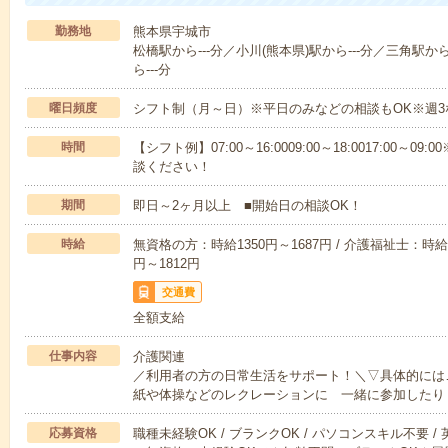
勤務地
熊本県宇城市
松橋駅から---分／小川(熊本県)駅から---分／三角駅か
ら---分
曜日頻度
シフト制（月～日）※平日のみなどの相談もOK※週3
時間
【シフト例】07:00～16:0009:00～18:0017:00
談ください！
期間
即日～2ヶ月以上 ■開始日の相談OK！
時給
無資格の方：時給1350円～1687円 / 介護福祉士：時給1
円～1812円
交通費
全額支給
仕事内容
介護関連
／利用者の方の日常生活をサポート！＼▽具体的には
紙や体操などのレクレーションに 一緒に参加したり
応募資格
職種未経験OK / ブランクOK / パソコンスキル不要 /