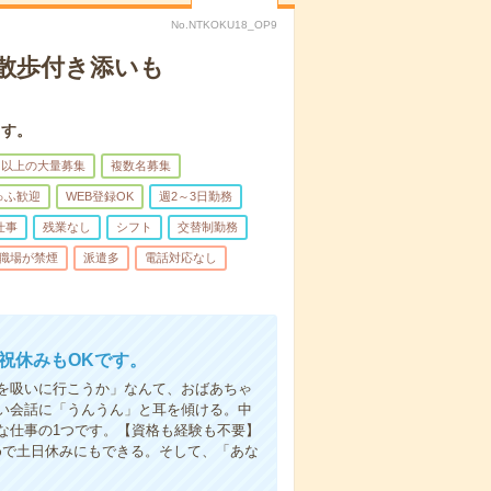
No.NTKOKU18_OP9
散歩付き添いも
ます。
名以上の大量募集
複数名募集
ゅふ歓迎
WEB登録OK
週2～3日勤務
仕事
残業なし
シフト
交替制勤務
職場が禁煙
派遣多
電話対応なし
日祝休みもOKです。
を吸いに行こうか」なんて、おばあちゃ
い会話に「うんうん」と耳を傾ける。中
な仕事の1つです。【資格も経験も不要】
めで土日休みにもできる。そして、「あな