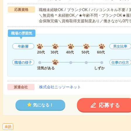
応募資格
職種未経験OK / ブランクOK / パソコンスキル不要 /
＼無資格＊未経験OK／★年齢不問・ブランクOK★履
会保険完備＼資格取得支援制度あり／働きながら0円
職場の雰囲気
年齢層
男女比率
20代
30代
40代
50代
60代
職場の様子
仕事の仕方
活気がある
しずか
株式会社ニッソーネット
派遣会社
応募する
気になる！
未読