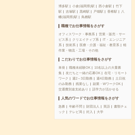
博多駅
小倉(福岡県)駅
西小倉駅
竹下
駅
吉塚駅
黒崎駅
戸畑駅
香椎駅
八
幡(福岡県)駅
鳥栖駅
職種でお仕事情報をさがす
オフィスワーク・事務系
営業・販売・サー
ビス系
クリエイティブ系
IT・エンジニア
系
技術系
医療・介護・福祉・教育系
軽
作業・物流・工場・その他
こだわりでお仕事情報をさがす
単発
職種未経験OK
10名以上の大量募
集
友だちと一緒の応募OK
在宅・リモート
ワーク
週2～3日勤務
週4日勤務
土日祝
のみ勤務
残業なし
副業・WワークOK
交通費別途支給あり
語学力が活かせる
人気のワードでお仕事情報をさがす
急募
年齢不問
財団法人
英語
書類チェ
ック
テレビ局
封入
大学