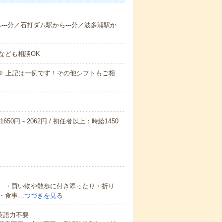
ら---分／石打ダム駅から---分／波多浦駅か
なども相談OK
～09:00※ 上記は一例です！その他シフトもご相
650円～2062円 / 初任者以上：時給1450
…・買い物や散歩に付き添ったり・折り
・食事…
つづきを見る
 英語力不要