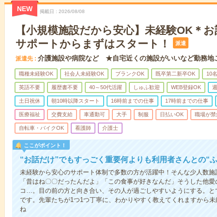
NEW
掲載日
2026/08/08
【小規模施設だから安心】未経験OK＊お
サポートからまずはスタート！
派遣
介護施設や病院など ★自宅近くの施設がいいなど勤務地
派遣先
職種未経験OK
社会人未経験OK
ブランクOK
既卒第二新卒OK
10
英語不要
履歴書不要
40～50代活躍
しゅふ歓迎
WEB登録OK
週
土日祝休
朝10時以降スタート
16時前までの仕事
17時前までの仕事
医療福祉
交費支給
車通勤可
大手
制服
日払いOK
職場が禁
自転車・バイクOK
看護師
介護士
ここがポイント！
“お話だけ”でもすっごく重要何よりも利用者さんとの“
未経験から安心のサポート体制で多数の方が活躍中！そんな少人数施
「昔はね〇〇だったんだよ」「この食事が好きなんだ」そうした他愛
コ…。目の前の方と向き合い、その人が過ごしやすいようにする。と
です。先輩たちが1つ1つ丁寧に、わかりやすく教えてくれますから
ね