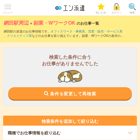
メニュー
気になる!
ログイン
検索
網田駅周辺
×
副業・WワークOK
のお仕事一覧
網田駅の派遣のお仕事情報です。
オフィスワーク・事務系
、
営業・販売・サービス系
、
クリエイティブ系
などのお仕事を取り揃えています。副業・WワークOKの条件の他
に、
交通費別途支給あり
、
職種未経験OK
、
友だちと一緒の応募OK
などのこだわり条
件も取り揃えています。
検索した条件に合う
お仕事がありませんでした
条件を変更して再検索
検索条件を追加して絞り込む
職種
でお仕事情報を絞り込む