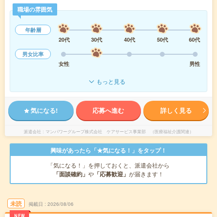
職場の雰囲気
年齢層
20代
30代
40代
50代
60代
男女比率
女性
男性
もっと見る
気になる!
応募へ進む
詳しく見る
派遣会社
マンパワーグループ株式会社 ケアサービス事業部 （医療福祉介護関連）
興味があったら「★気になる！」をタップ！
「気になる！」を押しておくと、派遣会社から
「面談確約」
や
「応募歓迎」
が届きます！
未読
掲載日
2026/08/06
NEW