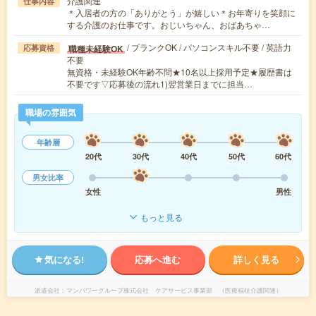
介護関連
仕事内容
＊入居者の方の「ありがとう」が嬉しい＊お年寄りを笑顔に
する介護のお仕事です。おじいちゃん、おばあちゃ…
/ ブランクOK / パソコンスキル不要 / 英語力
職種未経験OK
応募資格
不要
無資格・未経験OK年齢不問★10名以上採用予定★履歴書は
不要です▽応募後の流れ1)翌営業日までに担当…
職場の雰囲気
年齢層
20代
30代
40代
50代
60代
男女比率
女性
男性
もっと見る
気になる!
応募へ進む
詳しく見る
派遣会社
マンパワーグループ株式会社 ケアサービス事業部 （医療福祉介護関連）