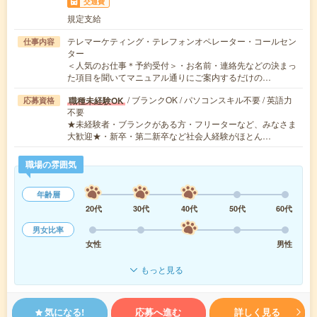
交通費
規定支給
テレマーケティング・テレフォンオペレーター・コールセン
仕事内容
ター
＜人気のお仕事＊予約受付＞・お名前・連絡先などの決まっ
た項目を聞いてマニュアル通りにご案内するだけの…
/ ブランクOK / パソコンスキル不要 / 英語力
職種未経験OK
応募資格
不要
★未経験者・ブランクがある方・フリーターなど、みなさま
大歓迎★・新卒・第二新卒など社会人経験がほとん…
職場の雰囲気
年齢層
20代
30代
40代
50代
60代
男女比率
女性
男性
もっと見る
気になる!
応募へ進む
詳しく見る