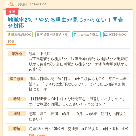
未読
掲載日
2026/08/05
NEW
離職率2%＊やめる理由が見つからない！問合
せ対応
職種未経験OK
交通費別途支給あり
土日祝日が休み
WEB登録OK
派遣
熊本市中央区
勤務地
八丁馬場駅から徒歩5分／味噌天神前駅から徒歩5分／黒髪町
駅から徒歩5分／蔚山町駅から徒歩5分／新水前寺駅前駅から
徒歩5分
月曜～日曜の間で週3日～ ■土日祝休みもOK 「平日のみ希
曜日頻度
望！」 「できれば土日祝のみで！」 といったご相談もお気
軽にどうぞ！
【1日6時間～OK】様々な時間帯をご用意していますのでま
時間
ずはご希望をお聞かせください！＜その他シフト…
急募！即日～長期 ■8月～・9月～の就業、短期もご相談く
期間
ださい！
時給1250円～1350円＋交通費 ■昇給あり ■日・週払いOK
時給