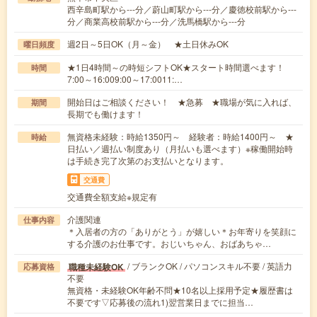
西辛島町駅から---分／蔚山町駅から---分／慶徳校前駅から---
分／商業高校前駅から---分／洗馬橋駅から---分
週2日～5日OK（月～金） ★土日休みOK
曜日頻度
★1日4時間～の時短シフトOK★スタート時間選べます！
時間
7:00～16:009:00～17:0011:…
開始日はご相談ください！ ★急募 ★職場が気に入れば、
期間
長期でも働けます！
無資格未経験：時給1350円～ 経験者：時給1400円～ ★
時給
日払い／週払い制度あり（月払いも選べます）※稼働開始時
は手続き完了次第のお支払いとなります。
交通費
交通費全額支給※規定有
介護関連
仕事内容
＊入居者の方の「ありがとう」が嬉しい＊お年寄りを笑顔に
する介護のお仕事です。おじいちゃん、おばあちゃ…
/ ブランクOK / パソコンスキル不要 / 英語力
職種未経験OK
応募資格
不要
無資格・未経験OK年齢不問★10名以上採用予定★履歴書は
不要です▽応募後の流れ1)翌営業日までに担当…