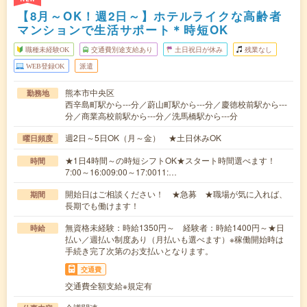
【8月～OK！週2日～】ホテルライクな高齢者
マンションで生活サポート＊時短OK
職種未経験OK
交通費別途支給あり
土日祝日が休み
残業なし
WEB登録OK
派遣
熊本市中央区
勤務地
西辛島町駅から---分／蔚山町駅から---分／慶徳校前駅から---
分／商業高校前駅から---分／洗馬橋駅から---分
週2日～5日OK（月～金） ★土日休みOK
曜日頻度
★1日4時間～の時短シフトOK★スタート時間選べます！
時間
7:00～16:009:00～17:0011:…
開始日はご相談ください！ ★急募 ★職場が気に入れば、
期間
長期でも働けます！
無資格未経験：時給1350円～ 経験者：時給1400円～★日
時給
払い／週払い制度あり（月払いも選べます）※稼働開始時は
手続き完了次第のお支払いとなります。
交通費
交通費全額支給※規定有