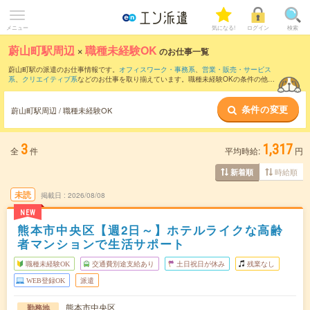
メニュー
気になる!
ログイン
検索
蔚山町駅周辺
×
職種未経験OK
のお仕事一覧
蔚山町駅の派遣のお仕事情報です。
オフィスワーク・事務系
、
営業・販売・サービス
系
、
クリエイティブ系
などのお仕事を取り揃えています。職種未経験OKの条件の他
に、
交通費別途支給あり
、
友だちと一緒の応募OK
、
週4日勤務
などのこだわり条件も
取り揃えています。
条件の変更
蔚山町駅周辺 / 職種未経験OK
3
1,317
全
件
平均時給:
円
時給順
新着順
未読
掲載日
2026/08/08
NEW
熊本市中央区【週2日～】ホテルライクな高齢
者マンションで生活サポート
職種未経験OK
交通費別途支給あり
土日祝日が休み
残業なし
WEB登録OK
派遣
熊本市中央区
勤務地