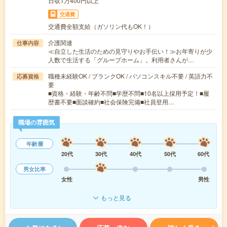
日収1万400円以上
交通費
交通費全額支給（ガソリン代もOK！）
介護関連
仕事内容
≪自立した生活のための見守りやお手伝い！≫お年寄りが少
人数で生活する「グループホーム」。利用者さんが…
職種未経験OK / ブランクOK / パソコンスキル不要 / 英語力不
応募資格
要
■資格・経験・年齢不問■学歴不問■10名以上採用予定！■履
歴書不要■面談確約■社会保険完備■社員登用…
職場の雰囲気
年齢層
20代
30代
40代
50代
60代
男女比率
女性
男性
もっと見る