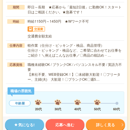
即日～長期 ★応募から「最短2日後」に勤務OK！スタート
期間
日はご相談ください。★急募です！
時給1150円～1450円 ★Wワーク不可
時給
交通費
交通費全額支給
軽作業（仕分け・ピッキング・検品、商品管理）
仕事内容
仕分け・ピッキング・検品など、ご希望に合わせてお仕事を
ご紹介！＼例えばこんなお仕事／〇商品の箱詰め・…
職種未経験OK / ブランクOK / パソコンスキル不要 / 英語力不
応募資格
要
【来社不要、WEB登録OK！】〇未経験大歓迎！〇フリータ
ー、主婦(夫) 大歓迎！〇ブランクOK〇週5…
職場の雰囲気
年齢層
20代
30代
40代
50代
60代
気になる!
応募へ進む
詳しく見る