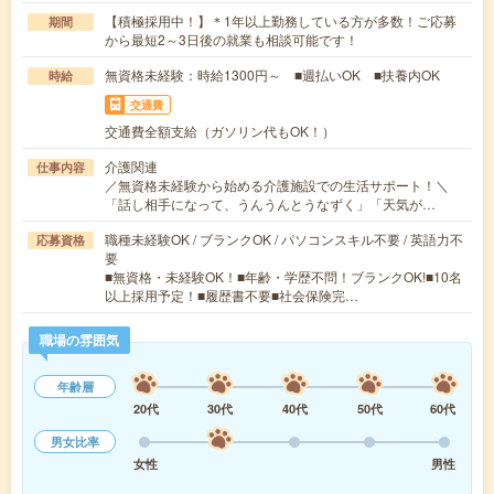
【積極採用中！】＊1年以上勤務している方が多数！ご応募
期間
から最短2～3日後の就業も相談可能です！
無資格未経験：時給1300円～ ■週払いOK ■扶養内OK
時給
交通費
交通費全額支給（ガソリン代もOK！）
介護関連
仕事内容
／無資格未経験から始める介護施設での生活サポート！＼
「話し相手になって、うんうんとうなずく」「天気が…
職種未経験OK / ブランクOK / パソコンスキル不要 / 英語力不
応募資格
要
■無資格・未経験OK！■年齢・学歴不問！ブランクOK!■10名
以上採用予定！■履歴書不要■社会保険完…
職場の雰囲気
年齢層
20代
30代
40代
50代
60代
男女比率
女性
男性