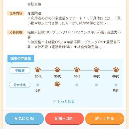
全額支給
介護関連
仕事内容
／利用者の方の日常生活をサポート！＼▽具体的には…・買
い物や散歩に付き添ったり・折り紙や体操などのレ…
職種未経験OK / ブランクOK / パソコンスキル不要 / 英語力不
応募資格
要
＼無資格＊未経験OK／★年齢不問・ブランクOK★履歴書不
要・来社不要（電話登録OK）★社会保険完備＼…
職場の雰囲気
年齢層
20代
30代
40代
50代
60代
男女比率
女性
男性
もっと見る
気になる!
応募へ進む
詳しく見る