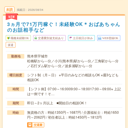
未読
掲載日
2026/08/04
NEW
3ヵ月で71万円稼ぐ！未経験OK＊おばあちゃん
のお話相手など
職種未経験OK
交通費別途支給あり
土日祝日が休み
WEB登録OK
派遣
熊本県宇城市
勤務地
松橋駅から---分／小川(熊本県)駅から---分／三角駅から---分
／石打ダム駅から---分／波多浦駅から---分
シフト制（月～日） ※平日のみなどの相談もOK ※週3なども
曜日頻度
相談OK
【シフト例】07:00～16:0009:00～18:0017:00～09:00※ 上記
時間
は一例です！そ…
即日～2ヶ月以上 ■開始日の相談OK！
期間
無資格の方：時給1350円～1687円 / 介護福祉士：時給1650
時給
円～2062円 / 初任者以上：時給1450円～1812円
交通費