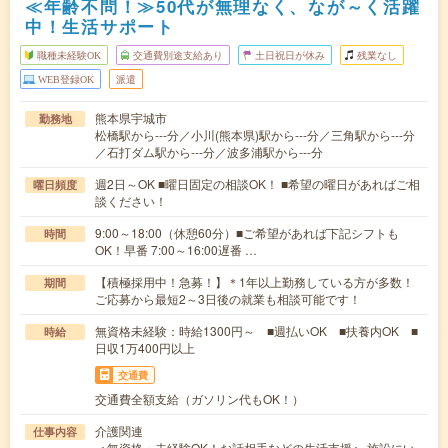
≪年齢不問！≫50代が無理なく、なが～く活躍
中！生活サポート
職種未経験OK
交通費別途支給あり
土日祝日が休み
残業なし
WEB登録OK
派遣
熊本県宇城市
勤務地
松橋駅から---分／小川(熊本県)駅から---分／三角駅から---分
／石打ダム駅から---分／波多浦駅から---分
週2日～OK ■曜日固定の相談OK！ ■希望の曜日があればご相
曜日頻度
談ください！
9:00～18:00（休憩60分）■ご希望があれば下記シフトも
時間
OK！早番 7:00～16:00遅番 …
【積極採用中！急募！】＊1年以上勤務している方が多数！
期間
ご応募から最短2～3日後の就業も相談可能です！
無資格未経験：時給1300円～ ■週払いOK ■扶養内OK ■
時給
日収1万400円以上
交通費
交通費全額支給（ガソリン代もOK！）
介護関連
仕事内容
＜無資格・未経験OK！お話相手などの生活支援＞ 施設にい