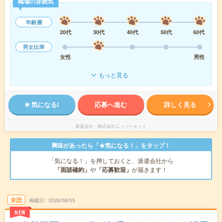
職場の雰囲気
年齢層
20代
30代
40代
50代
60代
男女比率
女性
男性
もっと見る
気になる!
応募へ進む
詳しく見る
派遣会社
株式会社ニッソーネット
興味があったら「★気になる！」をタップ！
「気になる！」を押しておくと、派遣会社から
「面談確約」
や
「応募歓迎」
が届きます！
未読
掲載日
2026/08/05
NEW