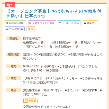
NEW
【オープニング募集】おばあちゃんのお散歩付
き添いも仕事の1つ
職種未経験OK
交通費別途支給あり
土日祝日が休み
残業なし
WEB登録OK
派遣
熊本県宇城市
勤務地
松橋駅から---分／小川(熊本県)駅から---分／三角駅から---分
／石打ダム駅から---分／波多浦駅から---分
週2日～OK ■曜日固定の相談OK！ ■希望の曜日があればご相
曜日頻度
談ください！
9:00～18:00（休憩60分）■ご希望があれば下記シフトも
時間
OK！早番 7:00～16:00遅番 …
【8月中のスタートOK！急募！】2カ月～ ■ご応募から最短
期間
2～3日後に就業が可能です！
無資格未経験：時給1300円～ ■週払いOK ■扶養内OK ■
時給
日収1万400円以上
交通費
交通費全額支給（ガソリン代もOK！）