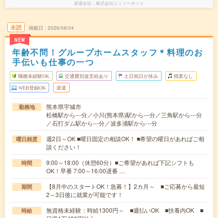
派遣会社
株式会社ニッソーネット
未読
掲載日
2026/08/04
NEW
年齢不問！グループホームスタッフ＊料理のお
手伝いも仕事の一つ
職種未経験OK
交通費別途支給あり
土日祝日が休み
残業なし
WEB登録OK
派遣
熊本県宇城市
勤務地
松橋駅から---分／小川(熊本県)駅から---分／三角駅から---分
／石打ダム駅から---分／波多浦駅から---分
週2日～OK ■曜日固定の相談OK！ ■希望の曜日があればご相
曜日頻度
談ください！
9:00～18:00（休憩60分）■ご希望があれば下記シフトも
時間
OK！早番 7:00～16:00遅番 …
【8月中のスタートOK！急募！】2カ月～ ■ご応募から最短
期間
2～3日後に就業が可能です！
無資格未経験：時給1300円～ ■週払いOK ■扶養内OK ■
時給