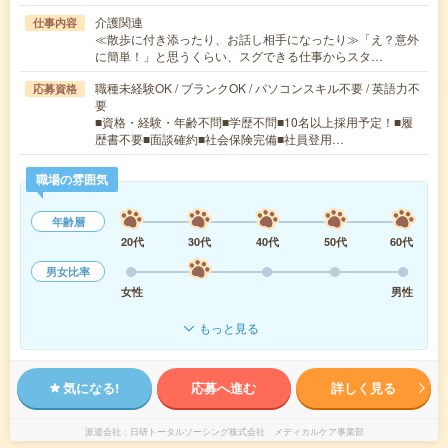
介護関連
仕事内容
≪散歩に付き添ったり、お話し相手になったり≫「え？意外
に簡単！」と思うくらい、スグできる仕事からスタ…
職種未経験OK / ブランクOK / パソコンスキル不要 / 英語力不
応募資格
要
■資格・経験・年齢不問■学歴不問■10名以上採用予定！■履
歴書不要■面談確約■社会保険完備■社員登用…
職場の雰囲気
年齢層
20代
30代
40代
50代
60代
男女比率
女性
男性
もっと見る
気になる!
応募へ進む
詳しく見る
派遣会社
日研トータルソーシング株式会社 メディカルケア事業部