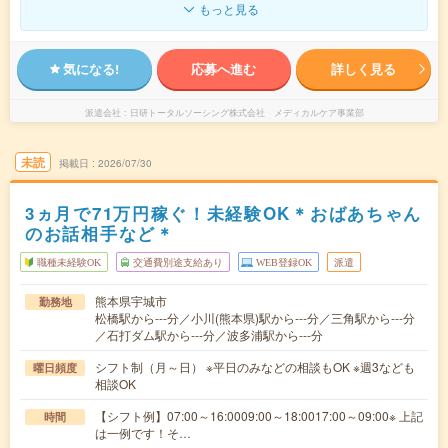
もっと見る
気になる!
応募へ進む
詳しく見る
派遣会社
日研トータルソーシング株式会社 メディカルケア事業部
未読
掲載日
2026/07/30
3ヵ月で71万円稼ぐ！未経験OK＊おばあちゃん
のお話相手など＊
職種未経験OK
交通費別途支給あり
WEB登録OK
派遣
熊本県宇城市
勤務地
松橋駅から---分／小川(熊本県)駅から---分／三角駅から---分
／石打ダム駅から---分／波多浦駅から---分
シフト制（月～日） ※平日のみなどの相談もOK ※週3なども
曜日頻度
相談OK
【シフト例】07:00～16:0009:00～18:0017:00～09:00※ 上記
時間
は一例です！そ…