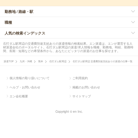
勤務地 / 路線・駅
職種
人気の検索インデックス
石打ダム駅周辺の交通費別途支給ありの派遣情報の検索結果。エン派遣は、エンが運営する人
材派遣会社のポータルサイト。石打ダム駅周辺の派遣/求人情報を職種、勤務地、時給、勤務時
間、長期・短期などの希望条件から、あなたにピッタリの派遣のお仕事を探せます。
派遣TOP
九州・沖縄
熊本
石打ダム駅周辺
石打ダム駅周辺 交通費別途支給ありの派遣の仕事一覧
個人情報の取り扱いについて
ご利用規約
ヘルプ・お問い合わせ
掲載のお問い合わせ
エン会社概要
サイトマップ
Copyright © en Inc.