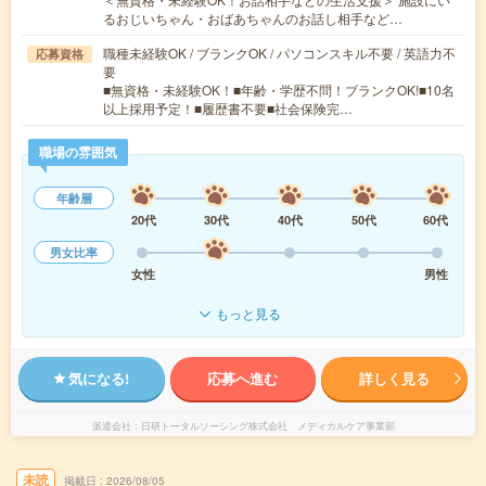
るおじいちゃん・おばあちゃんのお話し相手など…
職種未経験OK / ブランクOK / パソコンスキル不要 / 英語力不
応募資格
要
■無資格・未経験OK！■年齢・学歴不問！ブランクOK!■10名
以上採用予定！■履歴書不要■社会保険完…
職場の雰囲気
年齢層
20代
30代
40代
50代
60代
男女比率
女性
男性
もっと見る
気になる!
応募へ進む
詳しく見る
派遣会社
日研トータルソーシング株式会社 メディカルケア事業部
未読
掲載日
2026/08/05