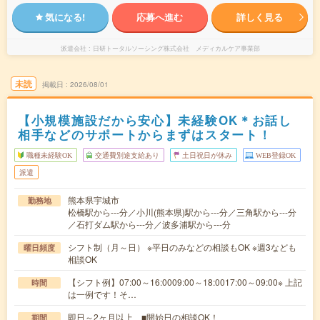
気になる!
応募へ進む
詳しく見る
派遣会社
日研トータルソーシング株式会社 メディカルケア事業部
未読
掲載日
2026/08/01
【小規模施設だから安心】未経験OK＊お話し
相手などのサポートからまずはスタート！
職種未経験OK
交通費別途支給あり
土日祝日が休み
WEB登録OK
派遣
熊本県宇城市
勤務地
松橋駅から---分／小川(熊本県)駅から---分／三角駅から---分
／石打ダム駅から---分／波多浦駅から---分
シフト制（月～日） ※平日のみなどの相談もOK ※週3なども
曜日頻度
相談OK
【シフト例】07:00～16:0009:00～18:0017:00～09:00※ 上記
時間
は一例です！そ…
即日～2ヶ月以上 ■開始日の相談OK！
期間