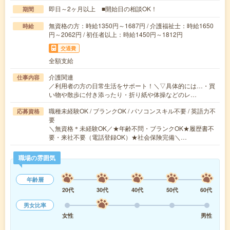
即日～2ヶ月以上 ■開始日の相談OK！
期間
無資格の方：時給1350円～1687円 / 介護福祉士：時給1650
時給
円～2062円 / 初任者以上：時給1450円～1812円
交通費
全額支給
介護関連
仕事内容
／利用者の方の日常生活をサポート！＼▽具体的には…・買
い物や散歩に付き添ったり・折り紙や体操などのレ…
職種未経験OK / ブランクOK / パソコンスキル不要 / 英語力不
応募資格
要
＼無資格＊未経験OK／★年齢不問・ブランクOK★履歴書不
要・来社不要（電話登録OK）★社会保険完備＼…
職場の雰囲気
年齢層
20代
30代
40代
50代
60代
男女比率
女性
男性