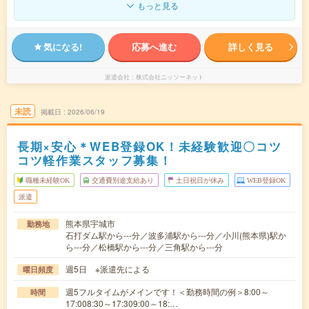
もっと見る
気になる!
応募へ進む
詳しく見る
派遣会社
株式会社ニッソーネット
未読
掲載日
2026/06/19
長期×安心＊WEB登録OK！未経験歓迎〇コツ
コツ軽作業スタッフ募集！
職種未経験OK
交通費別途支給あり
土日祝日が休み
WEB登録OK
派遣
熊本県宇城市
勤務地
石打ダム駅から---分／波多浦駅から---分／小川(熊本県)駅か
ら---分／松橋駅から---分／三角駅から---分
週5日 ※派遣先による
曜日頻度
週5フルタイムがメインです！＜勤務時間の例＞8:00～
時間
17:008:30～17:309:00～18:…