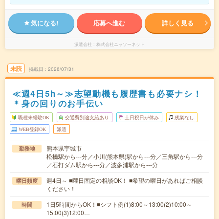
気になる!
応募へ進む
詳しく見る
派遣会社
株式会社ニッソーネット
未読
掲載日
2026/07/31
≪週4日5h～≫志望動機も履歴書も必要ナシ！
＊身の回りのお手伝い
職種未経験OK
交通費別途支給あり
土日祝日が休み
残業なし
WEB登録OK
派遣
熊本県宇城市
勤務地
松橋駅から---分／小川(熊本県)駅から---分／三角駅から---分
／石打ダム駅から---分／波多浦駅から---分
週4日～ ■曜日固定の相談OK！ ■希望の曜日があればご相談
曜日頻度
ください！
1日5時間からOK！■シフト例(1)8:00～13:00(2)10:00～
時間
15:00(3)12:00…