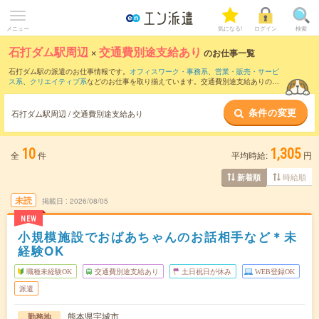
メニュー
気になる!
ログイン
検索
石打ダム駅周辺
×
交通費別途支給あり
のお仕事一覧
石打ダム駅の派遣のお仕事情報です。
オフィスワーク・事務系
、
営業・販売・サービ
ス系
、
クリエイティブ系
などのお仕事を取り揃えています。交通費別途支給ありの条
件の他に、
職種未経験OK
、
友だちと一緒の応募OK
、
週4日勤務
などのこだわり条件も
取り揃えています。
条件の変更
石打ダム駅周辺 / 交通費別途支給あり
10
1,305
全
件
平均時給:
円
時給順
新着順
未読
掲載日
2026/08/05
NEW
小規模施設でおばあちゃんのお話相手など＊未
経験OK
職種未経験OK
交通費別途支給あり
土日祝日が休み
WEB登録OK
派遣
熊本県宇城市
勤務地