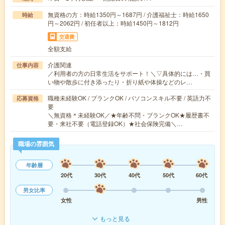
無資格の方：時給1350円～1687円 / 介護福祉士：時給1650
時給
円～2062円 / 初任者以上：時給1450円～1812円
交通費
全額支給
介護関連
仕事内容
／利用者の方の日常生活をサポート！＼▽具体的には…・買
い物や散歩に付き添ったり・折り紙や体操などのレ…
職種未経験OK / ブランクOK / パソコンスキル不要 / 英語力不
応募資格
要
＼無資格＊未経験OK／★年齢不問・ブランクOK★履歴書不
要・来社不要（電話登録OK）★社会保険完備＼…
職場の雰囲気
年齢層
20代
30代
40代
50代
60代
男女比率
女性
男性
もっと見る