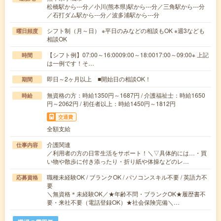
松橋駅から---分／小川(熊本県)駅から---分／三角駅から---分
／石打ダム駅から---分／波多浦駅から---分
シフト制（月～日） ※平日のみなどの相談もOK ※週3なども
曜日頻度
相談OK
【シフト例】07:00～16:0009:00～18:0017:00～09:00※ 上記
時間
は一例です！そ…
即日～2ヶ月以上 ■開始日の相談OK！
期間
無資格の方：時給1350円～1687円 / 介護福祉士：時給1650
時給
円～2062円 / 初任者以上：時給1450円～1812円
交通費
全額支給
介護関連
仕事内容
／利用者の方の日常生活をサポート！＼▽具体的には…・買
い物や散歩に付き添ったり・折り紙や体操などのレ…
職種未経験OK / ブランクOK / パソコンスキル不要 / 英語力不
応募資格
要
＼無資格＊未経験OK／★年齢不問・ブランクOK★履歴書不
要・来社不要（電話登録OK）★社会保険完備＼…