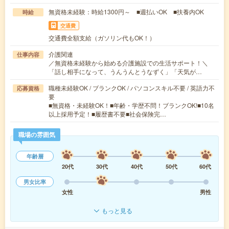
無資格未経験：時給1300円～ ■週払いOK ■扶養内OK
時給
交通費
交通費全額支給（ガソリン代もOK！）
介護関連
仕事内容
／無資格未経験から始める介護施設での生活サポート！＼
「話し相手になって、うんうんとうなずく」「天気が…
職種未経験OK / ブランクOK / パソコンスキル不要 / 英語力不
応募資格
要
■無資格・未経験OK！■年齢・学歴不問！ブランクOK!■10名
以上採用予定！■履歴書不要■社会保険完…
職場の雰囲気
年齢層
20代
30代
40代
50代
60代
男女比率
女性
男性
もっと見る