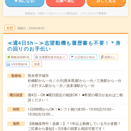
気になる!
応募へ進む
詳しく見る
派遣会社
日研トータルソーシング株式会社 メディカルケア事業部
未読
掲載日
2026/08/02
≪週4日5h～≫志望動機も履歴書も不要！＊身
の回りのお手伝い
職種未経験OK
交通費別途支給あり
土日祝日が休み
残業なし
WEB登録OK
派遣
熊本県宇城市
勤務地
松橋駅から---分／小川(熊本県)駅から---分／三角駅から---分
／石打ダム駅から---分／波多浦駅から---分
週4日～OK ■曜日固定の相談OK！ ■希望の曜日があればご相
曜日頻度
談ください！
1日5時間からOK！■シフト例(1)8:00～13:00(2)10:00～
時間
15:00(3)12:00…
【積極採用中！急募！】＊1年以上勤務している方が多数！
期間
ご応募から最短2～3日後の就業も相談可能です！