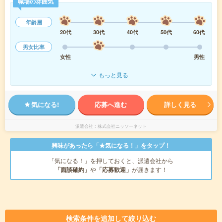
職場の雰囲気
年齢層
20代
30代
40代
50代
60代
男女比率
女性
男性
もっと見る
気になる!
応募へ進む
詳しく見る
派遣会社
株式会社ニッソーネット
興味があったら「★気になる！」をタップ！
「気になる！」を押しておくと、派遣会社から
「面談確約」
や
「応募歓迎」
が届きます！
検索条件を追加して絞り込む