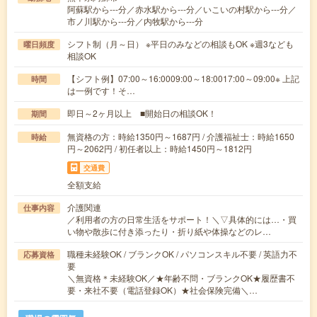
阿蘇駅から---分／赤水駅から---分／いこいの村駅から---分／
市ノ川駅から---分／内牧駅から---分
シフト制（月～日） ※平日のみなどの相談もOK ※週3なども
曜日頻度
相談OK
【シフト例】07:00～16:0009:00～18:0017:00～09:00※ 上記
時間
は一例です！そ…
即日～2ヶ月以上 ■開始日の相談OK！
期間
無資格の方：時給1350円～1687円 / 介護福祉士：時給1650
時給
円～2062円 / 初任者以上：時給1450円～1812円
交通費
全額支給
介護関連
仕事内容
／利用者の方の日常生活をサポート！＼▽具体的には…・買
い物や散歩に付き添ったり・折り紙や体操などのレ…
職種未経験OK / ブランクOK / パソコンスキル不要 / 英語力不
応募資格
要
＼無資格＊未経験OK／★年齢不問・ブランクOK★履歴書不
要・来社不要（電話登録OK）★社会保険完備＼…