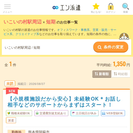
メニュー
気になる!
ログイン
検索
いこいの村駅周辺
×
短期
のお仕事一覧
いこいの村駅の派遣のお仕事情報です。
オフィスワーク・事務系
、
営業・販売・サー
ビス系
、
クリエイティブ系
などのお仕事を取り揃えています。短期の条件の他に、
交
通費別途支給あり
、
職種未経験OK
、
友だちと一緒の応募OK
などでもお探し頂けま
す。
条件の変更
いこいの村駅周辺 / 短期
1
1,350
全
件
平均時給:
円
時給順
新着順
未読
掲載日
2026/08/07
NEW
【小規模施設だから安心】未経験OK＊お話し
相手などのサポートからまずはスタート！
職種未経験OK
交通費別途支給あり
土日祝日が休み
WEB登録OK
派遣
熊本県阿蘇市
勤務地