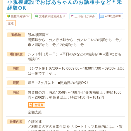
小規模施設でおばあちゃんのお話相手など＊未
経験OK
職種未経験OK
交通費別途支給あり
土日祝日が休み
WEB登録OK
派遣
熊本県阿蘇市
勤務地
阿蘇駅から---分／赤水駅から---分／いこいの村駅から---分／
市ノ川駅から---分／内牧駅から---分
シフト制（月～日） ※平日のみなどの相談もOK ※週3なども
曜日頻度
相談OK
【シフト例】07:00～16:0009:00～18:0017:00～09:00※ 上記
時間
は一例です！そ…
即日～2ヶ月以上 ■開始日の相談OK！
期間
無資格の方：時給1350円～1687円 / 介護福祉士：時給1650
時給
円～2062円 / 初任者以上：時給1450円～1812円
交通費
全額支給
介護関連
仕事内容
／利用者の方の日常生活をサポート！＼▽具体的には…・買