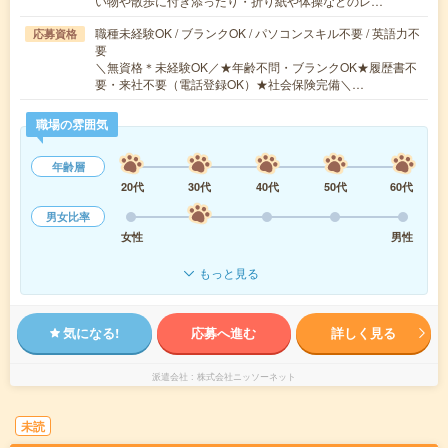
い物や散歩に付き添ったり・折り紙や体操などのレ…
職種未経験OK / ブランクOK / パソコンスキル不要 / 英語力不
応募資格
要
＼無資格＊未経験OK／★年齢不問・ブランクOK★履歴書不
要・来社不要（電話登録OK）★社会保険完備＼…
職場の雰囲気
年齢層
20代
30代
40代
50代
60代
男女比率
女性
男性
もっと見る
気になる!
応募へ進む
詳しく見る
派遣会社
株式会社ニッソーネット
未読