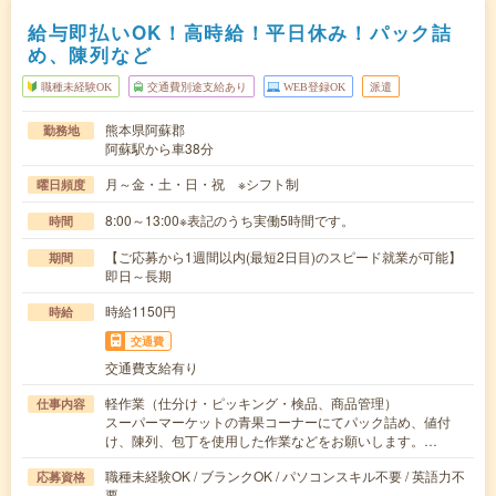
給与即払いOK！高時給！平日休み！パック詰
め、陳列など
職種未経験OK
交通費別途支給あり
WEB登録OK
派遣
熊本県阿蘇郡
勤務地
阿蘇駅から車38分
月～金・土・日・祝 ※シフト制
曜日頻度
8:00～13:00※表記のうち実働5時間です。
時間
【ご応募から1週間以内(最短2日目)のスピード就業が可能】
期間
即日～長期
時給1150円
時給
交通費
交通費支給有り
軽作業（仕分け・ピッキング・検品、商品管理）
仕事内容
スーパーマーケットの青果コーナーにてパック詰め、値付
け、陳列、包丁を使用した作業などをお願いします。…
職種未経験OK / ブランクOK / パソコンスキル不要 / 英語力不
応募資格
要