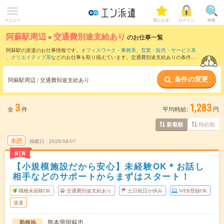
メニュー
気になる!
ログイン
検索
阿蘇駅周辺
×
交通費別途支給あり
のお仕事一覧
阿蘇駅の派遣のお仕事情報です。
オフィスワーク・事務系
、
営業・販売・サービス系
、
クリエイティブ系
などのお仕事を取り揃えています。交通費別途支給ありの条件の
他に、
職種未経験OK
、
友だちと一緒の応募OK
、
週4日勤務
などのこだわり条件も取り
揃えています。
条件の変更
阿蘇駅周辺 / 交通費別途支給あり
3
1,283
全
件
平均時給:
円
時給順
新着順
未読
掲載日
2026/08/07
NEW
【小規模施設だから安心】未経験OK＊お話し
相手などのサポートからまずはスタート！
職種未経験OK
交通費別途支給あり
土日祝日が休み
WEB登録OK
派遣
熊本県阿蘇市
勤務地