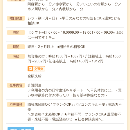
阿蘇駅から---分／赤水駅から---分／いこいの村駅から---分／
市ノ川駅から---分／内牧駅から---分
シフト制（月～日） ※平日のみなどの相談もOK ※週3なども
曜日頻度
相談OK
【シフト例】07:00～16:0009:00～18:0017:00～09:00※ 上記
時間
は一例です！そ…
即日～2ヶ月以上 ■開始日の相談OK！
期間
無資格の方：時給1350円～1687円 / 介護福祉士：時給1650
時給
円～2062円 / 初任者以上：時給1450円～1812円
交通費
全額支給
介護関連
仕事内容
／利用者の方の日常生活をサポート！＼▽具体的には…・買
い物や散歩に付き添ったり・折り紙や体操などのレ…
職種未経験OK / ブランクOK / パソコンスキル不要 / 英語力不
応募資格
要
＼無資格＊未経験OK／★年齢不問・ブランクOK★履歴書不
要・来社不要（電話登録OK）★社会保険完備＼…