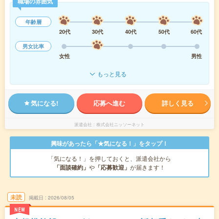
職場の雰囲気
年齢層
20代
30代
40代
50代
60代
男女比率
女性
男性
もっと見る
気になる!
応募へ進む
詳しく見る
派遣会社
株式会社ニッソーネット
興味があったら「★気になる！」をタップ！
「気になる！」を押しておくと、派遣会社から
「面談確約」
や
「応募歓迎」
が届きます！
未読
掲載日
2026/08/05
NEW