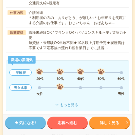
交通費支給※規定有
介護関連
仕事内容
＊利用者の方の「ありがとう」が嬉しい＊お年寄りを笑顔に
する介護のお仕事です。おじいちゃん、おばあちゃ…
職種未経験OK / ブランクOK / パソコンスキル不要 / 英語力不
応募資格
要
無資格・未経験OK年齢不問★10名以上採用予定★履歴書は
不要です▽応募後の流れ1)翌営業日までに担当…
職場の雰囲気
年齢層
20代
30代
40代
50代
60代
男女比率
女性
男性
もっと見る
気になる!
応募へ進む
詳しく見る