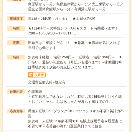
島原駅から---分／島原船津駅から---分／大三東駅から---分／
霊丘公園体育館駅から---分／有明湯江駅から---分
週2日～5日OK（月～金） ★土日休みOK
曜日頻度
★1日4時間～の時短シフトOK★スタート時間選べます！
時間
7:00～16:009:00～17:0011:…
開始日はご相談ください！ ★急募 ★職場が気に入れば、
期間
長期でも働けます！
無資格未経験：時給1250円～ 経験者：時給1350円～ ★
時給
日払い／週払い制度あり（月払いも選べます）※稼働開始時
は手続き完了次第のお支払いとなります。
交通費
交通費全額支給※規定有
介護関連
仕事内容
＊在宅勤務はできないけれど、時短も週2日勤務も叶う介護
＊おじいちゃん、おばあちゃんが暮らす施設での生…
職種未経験OK / ブランクOK / パソコンスキル不要 / 英語力不
応募資格
要
無資格・未経験OK年齢不問★10名以上採用予定★履歴書は
不要です▽応募後の流れ1)翌営業日までに担当…