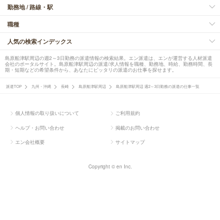
勤務地 / 路線・駅
職種
人気の検索インデックス
島原船津駅周辺の週2～3日勤務の派遣情報の検索結果。エン派遣は、エンが運営する人材派遣
会社のポータルサイト。島原船津駅周辺の派遣/求人情報を職種、勤務地、時給、勤務時間、長
期・短期などの希望条件から、あなたにピッタリの派遣のお仕事を探せます。
派遣TOP
九州・沖縄
長崎
島原船津駅周辺
島原船津駅周辺 週2～3日勤務の派遣の仕事一覧
個人情報の取り扱いについて
ご利用規約
ヘルプ・お問い合わせ
掲載のお問い合わせ
エン会社概要
サイトマップ
Copyright © en Inc.