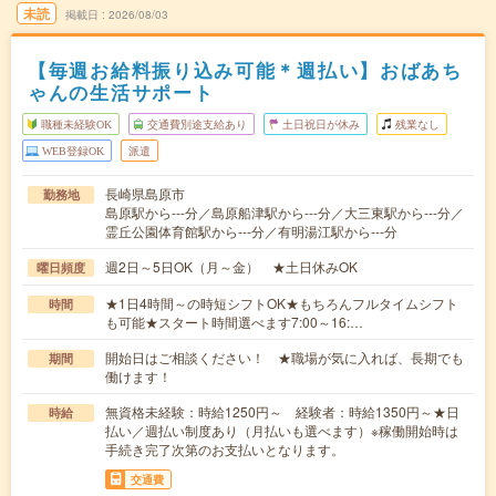
未読
掲載日
2026/08/03
【毎週お給料振り込み可能＊週払い】おばあち
ゃんの生活サポート
職種未経験OK
交通費別途支給あり
土日祝日が休み
残業なし
WEB登録OK
派遣
長崎県島原市
勤務地
島原駅から---分／島原船津駅から---分／大三東駅から---分／
霊丘公園体育館駅から---分／有明湯江駅から---分
週2日～5日OK（月～金） ★土日休みOK
曜日頻度
★1日4時間～の時短シフトOK★もちろんフルタイムシフト
時間
も可能★スタート時間選べます7:00～16:…
開始日はご相談ください！ ★職場が気に入れば、長期でも
期間
働けます！
無資格未経験：時給1250円～ 経験者：時給1350円～★日
時給
払い／週払い制度あり（月払いも選べます）※稼働開始時は
手続き完了次第のお支払いとなります。
交通費