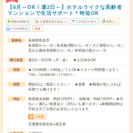
【8月～OK！週2日～】ホテルライクな高齢者
マンションで生活サポート＊時短OK
職種未経験OK
交通費別途支給あり
土日祝日が休み
残業なし
WEB登録OK
派遣
長崎県島原市
勤務地
島原駅から---分／島原船津駅から---分／大三東駅から---分／
霊丘公園体育館駅から---分／有明湯江駅から---分
週2日～5日OK（月～金） ★土日休みOK
曜日頻度
★1日4時間～の時短シフトOK★スタート時間選べます！
時間
7:00～16:009:00～17:0011:…
開始日はご相談ください！ ★急募 ★職場が気に入れば、
期間
長期でも働けます！
無資格未経験：時給1250円～ 経験者：時給1350円～★日
時給
払い／週払い制度あり（月払いも選べます）※稼働開始時は
手続き完了次第のお支払いとなります。
交通費
交通費全額支給※規定有