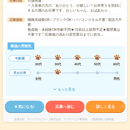
介護関連
仕事内容
＊入居者の方の「ありがとう」が嬉しい＊お年寄りを笑顔に
する介護のお仕事です。おじいちゃん、おばあちゃ…
職種未経験OK / ブランクOK / パソコンスキル不要 / 英語力不
応募資格
要
無資格・未経験OK年齢不問★10名以上採用予定★履歴書は
不要です▽応募後の流れ1)翌営業日までに担当…
職場の雰囲気
年齢層
20代
30代
40代
50代
60代
男女比率
女性
男性
もっと見る
気になる!
応募へ進む
詳しく見る
派遣会社
マンパワーグループ株式会社 ケアサービス事業部 （医療福祉介護関連）