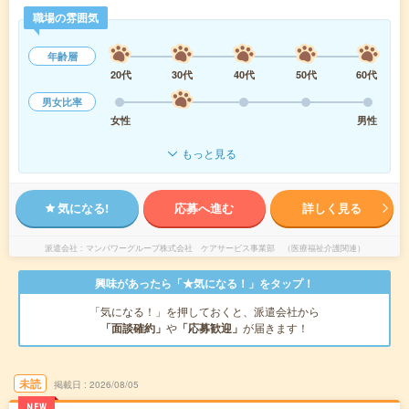
職場の雰囲気
年齢層
20代
30代
40代
50代
60代
男女比率
女性
男性
もっと見る
気になる!
応募へ進む
詳しく見る
派遣会社
マンパワーグループ株式会社 ケアサービス事業部 （医療福祉介護関連）
興味があったら「★気になる！」をタップ！
「気になる！」を押しておくと、派遣会社から
「面談確約」
や
「応募歓迎」
が届きます！
未読
掲載日
2026/08/05
NEW