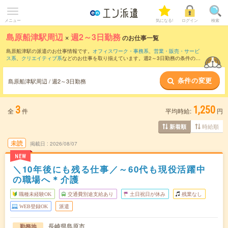
メニュー
気になる!
ログイン
検索
島原船津駅周辺
×
週2～3日勤務
のお仕事一覧
島原船津駅の派遣のお仕事情報です。
オフィスワーク・事務系
、
営業・販売・サービ
ス系
、
クリエイティブ系
などのお仕事を取り揃えています。週2～3日勤務の条件の他
に、
交通費別途支給あり
、
職種未経験OK
、
友だちと一緒の応募OK
などのこだわり条
件も取り揃えています。
条件の変更
島原船津駅周辺 / 週2～3日勤務
3
1,250
全
件
平均時給:
円
時給順
新着順
未読
掲載日
2026/08/07
NEW
＼10年後にも残る仕事／～60代も現役活躍中
の職場へ＊介護
職種未経験OK
交通費別途支給あり
土日祝日が休み
残業なし
WEB登録OK
派遣
長崎県島原市
勤務地