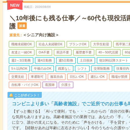
NEW
掲載日
2026/08/06
＼10年後にも残る仕事／～60代も現役活
護
派遣
＜シニア向け施設＞
派遣先
職種未経験OK
社会人未経験OK
ブランクOK
大学生歓迎
既卒第二
友達と一緒OK
OA不要
英語不要
履歴書不要
40～50代活躍
6
週2～3日勤務
週4日勤務
週5日勤務
土日祝休
朝10時以降スタート
5ｈ以内OK
午後のみOK
残業なし
シフト
交替制勤務
扶養控内
交費支給
車通勤可
服装自由
日払いOK
週払いOK
職場が禁煙
自転車・バイクOK
看護師
介護士
ここがポイント！
コンビニより多い「高齢者施設」でご近所でのお仕事も
【ずっと働ける】「AIって便利」でも・・・これからの「自分の仕
な気持ちありますよね。高齢者施設での業務では、あなたの「手」「
に立つ、誰かの支えになる。そのために「声をかける」「手を貸す」
です。【経験があれば年齢に左右されづらい】今のうちから介護やっ