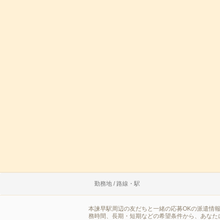
勤務地 / 路線・駅
本諫早駅周辺の友だちと一緒の応募OKの派遣情
務時間、長期・短期などの希望条件から、あなた