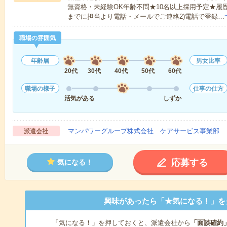
無資格・未経験OK年齢不問★10名以上採用予定★履
までに担当より電話・メールでご連絡2)電話で登録…
職場の雰囲気
年齢層
男女比率
20代
30代
40代
50代
60代
職場の様子
仕事の仕方
活気がある
しずか
マンパワーグループ株式会社 ケアサービス事業部 
派遣会社
応募する
気になる！
興味があったら「★気になる！」を
「気になる！」を押しておくと、派遣会社から
「面談確約