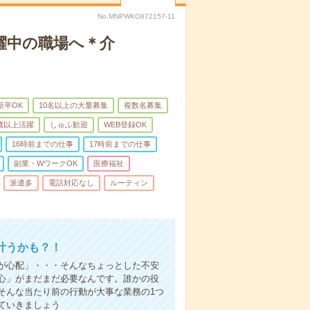
No.MNPWKO872157-11
躍中の職場へ＊介
新卒OK
10名以上の大量募集
複数名募集
0歳以上活躍
しゅふ歓迎
WEB登録OK
16時前までの仕事
17時前までの仕事
副業・WワークOK
医療福祉
派遣多
電話対応なし
ルーティン
叶うかも？！
事が心配」・・・そんなちょっとした不安
心」がまだまだ必要なんです。誰かの役
そんな当たり前の行動が大事な業務の1つ
ていきましょう