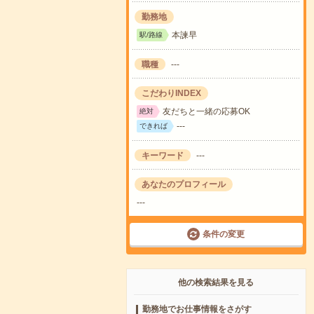
勤務地
本諫早
駅/路線
職種
---
こだわりINDEX
友だちと一緒の応募OK
絶対
---
できれば
キーワード
---
あなたのプロフィール
---
条件の変更
他の検索結果を見る
勤務地でお仕事情報をさがす