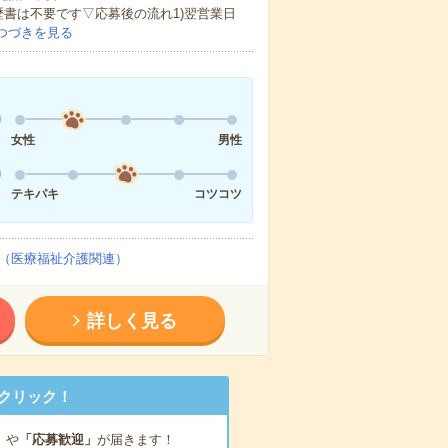
歴書は不要です▽応募後の流れ1)翌営業日
つづきを見る
女性
男性
テキパキ
コツコツ
（医療福祉介護関連）
詳しく見る
クリック！
」
や
「応募歓迎」
が届きます！