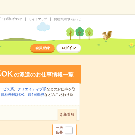
プ・お問い合わせ
サイトマップ
掲載のお問い合わせ
会員登録
ログイン
OK
の派遣のお仕事情報一覧
ービス系
、
クリエイティブ系
などのお仕事を取
、
職種未経験OK
、
週4日勤務
などのこだわり条
新着順
一括
応募