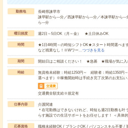
勤務地
長崎県諫早市
諫早駅から---分／西諫早駅から---分／本諫早駅から--
ら---分
曜日頻度
週2日～5日OK（月～金） ★土日休みOK
時間
★1日4時間～の時短シフトOK★スタート時間選べます！7:00～1
など残業なし！※Wワー…
つづきを見る
期間
開始日はご相談ください！ ★急募 ★職場が気に入
時給
無資格未経験：時給1250円～ 経験者：時給1350
選べます）※稼働開始時は手続き完了次第のお支払い
交通費
交通費全額支給※規定有
仕事内容
介護関連
＊在宅勤務はできないけれど、時短も週2日勤務も叶
らす施設での生活サポートをお任せします！ ＜具体
応募資格
職種未経験OK / ブランクOK / パソコンスキル不要 /