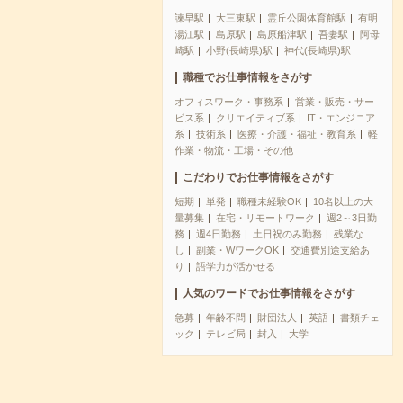
諫早駅
大三東駅
霊丘公園体育館駅
有明
湯江駅
島原駅
島原船津駅
吾妻駅
阿母
崎駅
小野(長崎県)駅
神代(長崎県)駅
職種でお仕事情報をさがす
オフィスワーク・事務系
営業・販売・サー
ビス系
クリエイティブ系
IT・エンジニア
系
技術系
医療・介護・福祉・教育系
軽
作業・物流・工場・その他
こだわりでお仕事情報をさがす
短期
単発
職種未経験OK
10名以上の大
量募集
在宅・リモートワーク
週2～3日勤
務
週4日勤務
土日祝のみ勤務
残業な
し
副業・WワークOK
交通費別途支給あ
り
語学力が活かせる
人気のワードでお仕事情報をさがす
急募
年齢不問
財団法人
英語
書類チェ
ック
テレビ局
封入
大学