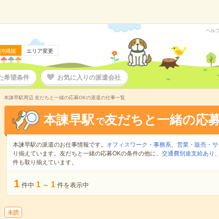
ヘル
沖縄版
エリア変更
た希望条件
お気に入りの派遣会社
本諫早駅周辺 友だちと一緒の応募OKの派遣の仕事一覧
本諫早駅
友だちと一緒の応募
で
本諫早駅の派遣のお仕事情報です。
オフィスワーク・事務系
、
営業・販売・サ
り揃えています。友だちと一緒の応募OKの条件の他に、
交通費別途支給あり
件も取り揃えています。
1
1
1
件中
～
件を表示中
未読