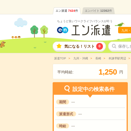
エン派遣
7424
件
エンバイト
12362
件
ちょうど良いワークライフバランスが叶う
九州・
気になる！リスト
0
保存し
派遣TOP
九州・沖縄
長崎
本諫早駅周辺
,
1
2
5
0
平均時給:
円
設定中の検索条件
期間
---
派遣形式
---
時給
---