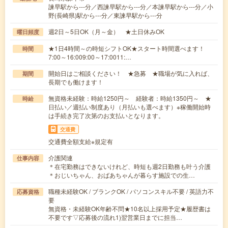
諫早駅から---分／西諫早駅から---分／本諫早駅から---分／小
野(長崎県)駅から---分／東諫早駅から---分
週2日～5日OK（月～金） ★土日休みOK
曜日頻度
★1日4時間～の時短シフトOK★スタート時間選べます！
時間
7:00～16:009:00～17:0011:…
開始日はご相談ください！ ★急募 ★職場が気に入れば、
期間
長期でも働けます！
無資格未経験：時給1250円～ 経験者：時給1350円～ ★
時給
日払い／週払い制度あり（月払いも選べます）※稼働開始時
は手続き完了次第のお支払いとなります。
交通費
交通費全額支給※規定有
介護関連
仕事内容
＊在宅勤務はできないけれど、時短も週2日勤務も叶う介護
＊おじいちゃん、おばあちゃんが暮らす施設での生…
職種未経験OK / ブランクOK / パソコンスキル不要 / 英語力不
応募資格
要
無資格・未経験OK年齢不問★10名以上採用予定★履歴書は
不要です▽応募後の流れ1)翌営業日までに担当…