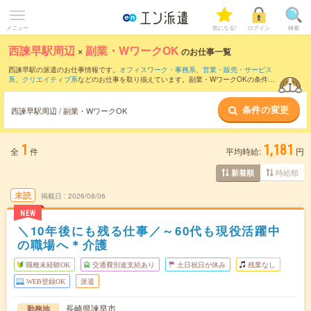
メニュー
気になる!
ログイン
検索
西諫早駅周辺
×
副業・WワークOK
のお仕事一覧
西諫早駅の派遣のお仕事情報です。
オフィスワーク・事務系
、
営業・販売・サービス
系
、
クリエイティブ系
などのお仕事を取り揃えています。副業・WワークOKの条件の
他に、
交通費別途支給あり
、
職種未経験OK
、
友だちと一緒の応募OK
などのこだわり
条件も取り揃えています。
条件の変更
西諫早駅周辺 / 副業・WワークOK
1
1,181
全
件
平均時給:
円
時給順
新着順
未読
掲載日
2026/08/06
NEW
＼10年後にも残る仕事／～60代も現役活躍中
の職場へ＊介護
職種未経験OK
交通費別途支給あり
土日祝日が休み
残業なし
WEB登録OK
派遣
長崎県諫早市
勤務地