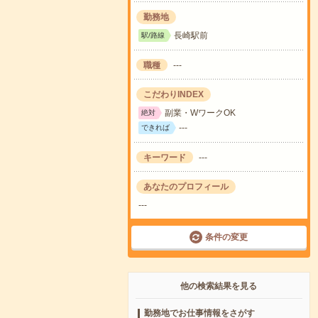
勤務地
長崎駅前
駅/路線
職種
---
こだわりINDEX
副業・WワークOK
絶対
---
できれば
キーワード
---
あなたのプロフィール
---
条件の変更
他の検索結果を見る
勤務地でお仕事情報をさがす