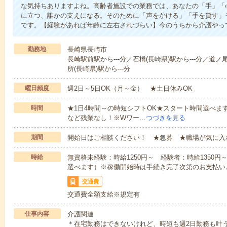
な気持ちありますよね。高齢者施設での業務では、あなたの「手」「
に立つ、誰かの支えになる。そのために「声をかける」「手を貸す」
です。【経験があれば年齢に左右されづらい】今のうちから介護やっ
勤務地
長崎県長崎市
長崎駅前駅から---分／石橋(長崎県)駅から---分／道ノ
所(長崎県)駅から---分
曜日頻度
週2日～5日OK（月～金） ★土日休みOK
時間
★1日4時間～の時短シフトOK★スタート時間選べます！7:00～1
など残業なし！※Wワー…
つづきを見る
期間
開始日はご相談ください！ ★急募 ★職場が気に入
時給
無資格未経験：時給1250円～ 経験者：時給1350
選べます）※稼働開始時は手続き完了次第のお支払い
交通費
交通費全額支給※規定有
仕事内容
介護関連
＊在宅勤務はできないけれど、時短も週2日勤務も叶