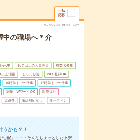
一括
応募
No.MNPWKO872157-02
躍中の職場へ＊介
新卒OK
10名以上の大量募集
複数名募集
0歳以上活躍
しゅふ歓迎
WEB登録OK
16時前までの仕事
17時前までの仕事
副業・WワークOK
医療福祉
派遣多
電話対応なし
ルーティン
叶うかも？！
事が心配」・・・そんなちょっとした不安