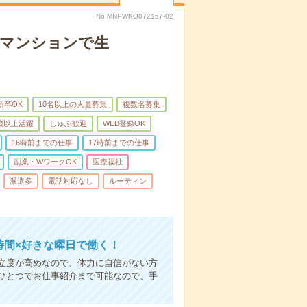
No.MNPWKO872157-02
者マンションで生
新卒OK
10名以上の大量募集
複数名募集
0歳以上活躍
しゅふ歓迎
WEB登録OK
16時前までの仕事
17時前までの仕事
副業・WワークOK
医療福祉
派遣多
電話対応なし
ルーティン
時間×好きな曜日で働く！
立度が高めなので、体力に自信がない方
ひとつでお仕事紹介まで可能なので、手