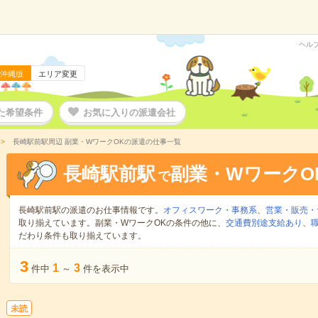
ヘル
沖縄版
エリア変更
た希望条件
お気に入りの派遣会社
長崎駅前駅周辺 副業・WワークOKの派遣の仕事一覧
長崎駅前駅
副業・WワークO
で
長崎駅前駅の派遣のお仕事情報です。
オフィスワーク・事務系
、
営業・販売・
取り揃えています。副業・WワークOKの条件の他に、
交通費別途支給あり
、
だわり条件も取り揃えています。
3
1
3
件中
～
件を表示中
未読