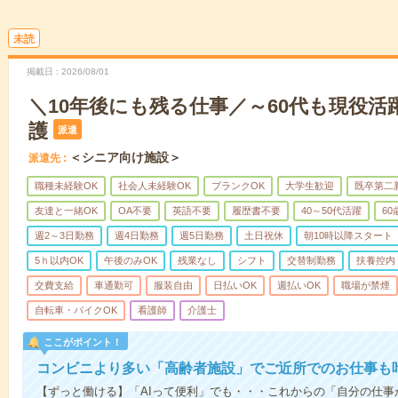
未読
掲載日
2026/08/01
＼10年後にも残る仕事／～60代も現役活
護
派遣
＜シニア向け施設＞
派遣先
職種未経験OK
社会人未経験OK
ブランクOK
大学生歓迎
既卒第二
友達と一緒OK
OA不要
英語不要
履歴書不要
40～50代活躍
6
週2～3日勤務
週4日勤務
週5日勤務
土日祝休
朝10時以降スタート
5ｈ以内OK
午後のみOK
残業なし
シフト
交替制勤務
扶養控内
交費支給
車通勤可
服装自由
日払いOK
週払いOK
職場が禁煙
自転車・バイクOK
看護師
介護士
ここがポイント！
コンビニより多い「高齢者施設」でご近所でのお仕事も
【ずっと働ける】「AIって便利」でも・・・これからの「自分の仕