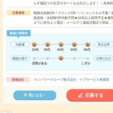
らす施設での生活サポートをお任せします！ ＜具体
応募資格
職種未経験OK / ブランクOK / パソコンスキル不要 /
無資格・未経験OK年齢不問★10名以上採用予定★履
までに担当より電話・メールでご連絡2)電話で登録…
職場の雰囲気
年齢層
男女比率
20代
30代
40代
50代
60代
職場の様子
仕事の仕方
活気がある
しずか
マンパワーグループ株式会社 ケアサービス事業部 
派遣会社
応募する
気になる！