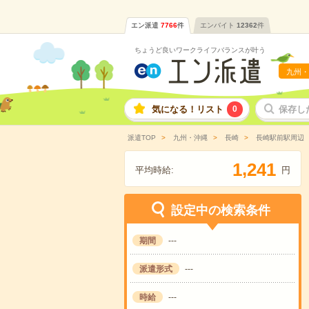
エン派遣
7766
件
エンバイト
12362
件
ちょうど良いワークライフバランスが叶う
九州・
気になる！リスト
0
保存し
派遣TOP
九州・沖縄
長崎
長崎駅前駅周辺
,
1
2
4
1
平均時給:
円
設定中の検索条件
期間
---
派遣形式
---
時給
---