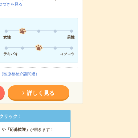
つづきを見る
女性
男性
テキパキ
コツコツ
（医療福祉介護関連）
詳しく見る
クリック！
」
や
「応募歓迎」
が届きます！