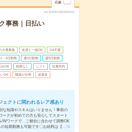
応募
No.ESPKOW2608543
ク事務｜日払い
上の大量募集
友達と一緒OK
OA不要
2～3日勤務
週4日勤務
週5日勤務
のみOK
残業なし
シフト
扶養控内
いOK
職場が分煙
派遣多
ジェクトに関われるレア感あり
別な知識やスキルはいりません！事前の
ワークが初めての方も安心してスタート
み/Wワークで…ご都合に合わせて調整OK
らの短期勤務も可能です〇お給料は【…
つ