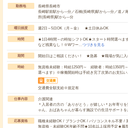
勤務地
長崎県長崎市
長崎駅前駅から---分／石橋(長崎県)駅から---分／道ノ
所(長崎県)駅から---分
曜日頻度
週2日～5日OK（月～金） ★土日休みOK
時間
★1日4時間～の時短シフトOK★スタート時間選べます！7:00～1
など残業なし！※Wワー…
つづきを見る
期間
開始日はご相談ください！ ★急募 ★職場が気に入
時給
無資格未経験：時給1250円～ 経験者：時給1350
選べます）※稼働開始時は手続き完了次第のお支払い
交通費
交通費全額支給※規定有
仕事内容
介護関連
＊入居者の方の「ありがとう」が嬉しい＊お年寄りを
ゃん、おばあちゃんが暮らす施設での生活サポートを
応募資格
職種未経験OK / ブランクOK / パソコンスキル不要 /
無資格・未経験OK年齢不問★10名以上採用予定★履