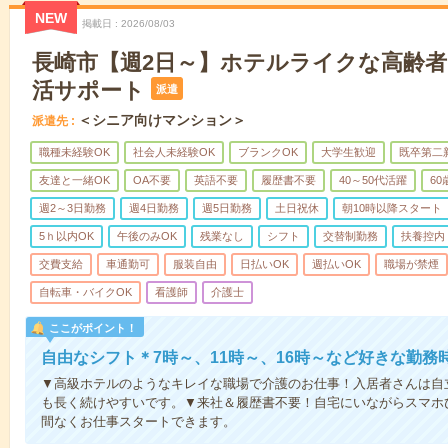
NEW
掲載日
2026/08/03
長崎市【週2日～】ホテルライクな高齢
活サポート
派遣
＜シニア向けマンション＞
派遣先
職種未経験OK
社会人未経験OK
ブランクOK
大学生歓迎
既卒第二
友達と一緒OK
OA不要
英語不要
履歴書不要
40～50代活躍
6
週2～3日勤務
週4日勤務
週5日勤務
土日祝休
朝10時以降スタート
5ｈ以内OK
午後のみOK
残業なし
シフト
交替制勤務
扶養控内
交費支給
車通勤可
服装自由
日払いOK
週払いOK
職場が禁煙
自転車・バイクOK
看護師
介護士
ここがポイント！
自由なシフト＊7時～、11時～、16時～など好きな勤務
▼高級ホテルのようなキレイな職場で介護のお仕事！入居者さんは自
も長く続けやすいです。▼来社＆履歴書不要！自宅にいながらスマホ
間なくお仕事スタートできます。