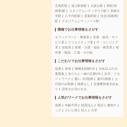
五島町駅
浦上駅前駅
大波止駅
桜町(長
崎県)駅
スタジアムシティサウス駅
長崎大
学駅
八千代町駅
若葉町駅
住吉(長崎県)
駅
スタジアムシティノース駅
職種でお仕事情報をさがす
オフィスワーク・事務系
営業・販売・サー
ビス系
クリエイティブ系
IT・エンジニア
系
技術系
医療・介護・福祉・教育系
軽
作業・物流・工場・その他
こだわりでお仕事情報をさがす
短期
単発
職種未経験OK
10名以上の大
量募集
友だちと一緒の応募OK
在宅・リモ
ートワーク
週2～3日勤務
週4日勤務
土
日祝のみ勤務
残業なし
交通費別途支給あ
り
語学力が活かせる
人気のワードでお仕事情報をさがす
急募
年齢不問
財団法人
英語
書類チェ
ック
テレビ局
封入
大学