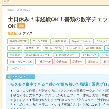
未読
掲載日
2026/07/31
土日休み＊未経験OK！書類の数字チェッ
OK
派遣
オフィス
派遣先
職種未経験OK
ブランクOK
大学生歓迎
既卒第二新卒OK
10名以
英語不要
履歴書不要
40～50代活躍
しゅふ歓迎
WEB登録OK
週
土日祝休
朝10時以降スタート
17時以降スタート
5ｈ以内OK
午後
副業・WワークOK
IT通信Web
交費支給
駅歩5分
服装自由
日払
ルーティン
ここがポイント！
モクモク集中できる＊静かで落ち着いた職場！国家プロ
▼「コツコツ作業」が好きな方にオススメの≪事務ワーク≫です＊特
丁寧な研修と先輩スタッフのしっかりしたフォロー体制が充実！事務
できますよ！▼週3だけ/夕方まで/午後スタート/夕方スタート/土日休
＊▼「続けられるか不安…」という慎重派さんは＜お試し1ヶ月＞か