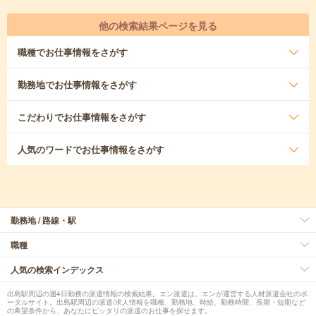
他の検索結果ページを見る
職種
でお仕事情報をさがす
勤務地
でお仕事情報をさがす
こだわり
でお仕事情報をさがす
人気のワード
でお仕事情報をさがす
勤務地 / 路線・駅
職種
人気の検索インデックス
出島駅周辺の週4日勤務の派遣情報の検索結果。エン派遣は、エンが運営する人材派遣会社のポ
ータルサイト。出島駅周辺の派遣/求人情報を職種、勤務地、時給、勤務時間、長期・短期など
の希望条件から、あなたにピッタリの派遣のお仕事を探せます。