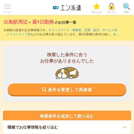
メニュー
気になる!
ログイン
検索
出島駅周辺
×
週4日勤務
のお仕事一覧
出島駅の派遣のお仕事情報です。
オフィスワーク・事務系
、
営業・販売・サービス系
、
クリエイティブ系
などのお仕事を取り揃えています。週4日勤務の条件の他に、
交通
費別途支給あり
、
職種未経験OK
、
友だちと一緒の応募OK
などのこだわり条件も取り
揃えています。
検索した条件に合う
お仕事がありませんでした
条件を変更して再検索
検索条件を追加して絞り込む
職種
でお仕事情報を絞り込む