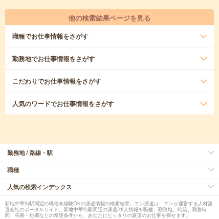
他の検索結果ページを見る
職種
でお仕事情報をさがす
勤務地
でお仕事情報をさがす
こだわり
でお仕事情報をさがす
人気のワード
でお仕事情報をさがす
勤務地 / 路線・駅
職種
人気の検索インデックス
新地中華街駅周辺の職種未経験OKの派遣情報の検索結果。エン派遣は、エンが運営する人材派
遣会社のポータルサイト。新地中華街駅周辺の派遣/求人情報を職種、勤務地、時給、勤務時
間、長期・短期などの希望条件から、あなたにピッタリの派遣のお仕事を探せます。