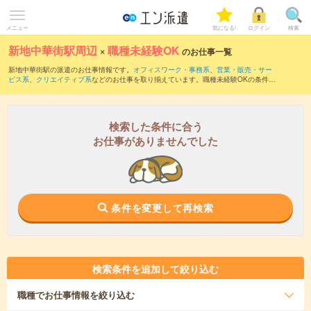
メニュー
気になる!
ログイン
検索
新地中華街駅周辺
×
職種未経験OK
のお仕事一覧
新地中華街駅の派遣のお仕事情報です。
オフィスワーク・事務系
、
営業・販売・サー
ビス系
、
クリエイティブ系
などのお仕事を取り揃えています。職種未経験OKの条件の
他に、
交通費別途支給あり
、
友だちと一緒の応募OK
、
週4日勤務
などのこだわり条件
も取り揃えています。
検索した条件に合う
お仕事がありませんでした
条件を変更して再検索
検索条件を追加して絞り込む
職種
でお仕事情報を絞り込む