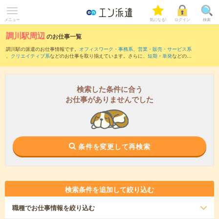
メニュー
気になる!
ログイン
検索
調川駅周辺
のお仕事一覧
調川駅の派遣のお仕事情報です。
オフィスワーク・事務系
、
営業・販売・サービス系
、
クリエイティブ系
などのお仕事を取り揃えています。さらに、
短期
・
単発
などの期
間や、
職種未経験OK
などのこだわり条件で絞り込んでいただけます。
また、
浦ノ崎駅
・
福島口駅
・
いのつき駅
・
江迎鹿町駅
・
楠久駅
など近隣駅のお仕事も
ご確認いただけます。
検索した条件に合う
お仕事がありませんでした
条件を変更して再検索
検索条件を追加して絞り込む
職種
でお仕事情報を絞り込む