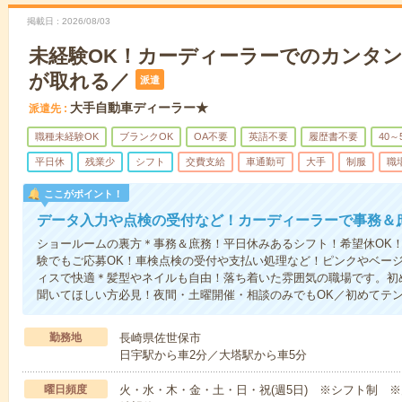
掲載日
2026/08/03
未経験OK！カーディーラーでのカンタ
が取れる／
派遣
大手自動車ディーラー★
派遣先
職種未経験OK
ブランクOK
OA不要
英語不要
履歴書不要
40～
平日休
残業少
シフト
交費支給
車通勤可
大手
制服
職
ここがポイント！
データ入力や点検の受付など！カーディーラーで事務＆
ショールームの裏方＊事務＆庶務！平日休みあるシフト！希望休OK
験でもご応募OK！車検点検の受付や支払い処理など！ピンクやベージ
ィスで快適＊髪型やネイルも自由！落ち着いた雰囲気の職場です。初
聞いてほしい方必見！夜間・土曜開催・相談のみでもOK／初めてテ
勤務地
長崎県佐世保市
日宇駅から車2分／大塔駅から車5分
曜日頻度
火・水・木・金・土・日・祝(週5日) ※シフト制 ※