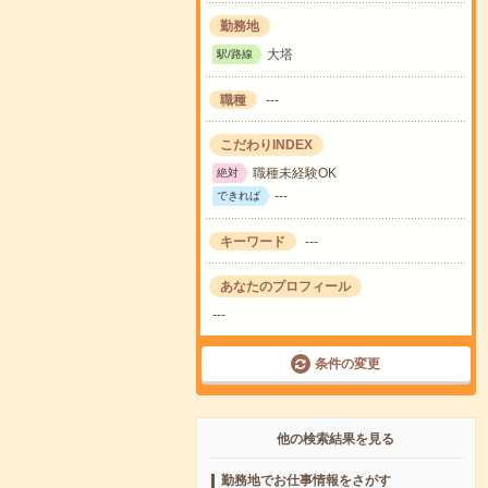
勤務地
大塔
駅/路線
職種
---
こだわりINDEX
職種未経験OK
絶対
---
できれば
キーワード
---
あなたのプロフィール
---
条件の変更
他の検索結果を見る
勤務地でお仕事情報をさがす