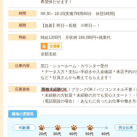
希望休だせます！
時間
09:30～18:10(実働7時間40分 休憩1時間)
期間
【急募】即日～長期 ※即日～！
時給
時給1200円 月収例 184,080円+残業代
交通費
全額支給
仕事内容
窓口・ショールーム・カウンター受付
＊データ入力＊支払い手続きや入金確認＊来店予約
など＊社員さんから教えてもらえます！
応募資格
職種未経験OK
/ ブランクOK / パソコンスキル不要 /
＊未経験の方歓迎＊未経験の方でも安心スタート！・
（電話面談の場合）・あなたに合ったお仕事や働き方
職場の雰囲気
年齢層
男女比率
20代
30代
40代
50代
60代