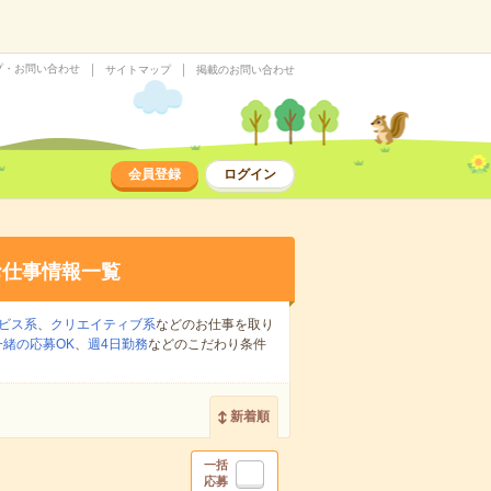
プ・お問い合わせ
サイトマップ
掲載のお問い合わせ
会員登録
ログイン
お仕事情報一覧
ビス系
、
クリエイティブ系
などのお仕事を取り
緒の応募OK
、
週4日勤務
などのこだわり条件
新着順
一括
応募