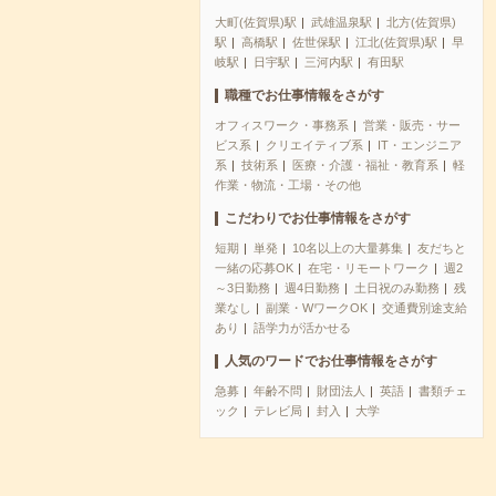
大町(佐賀県)駅
武雄温泉駅
北方(佐賀県)
駅
高橋駅
佐世保駅
江北(佐賀県)駅
早
岐駅
日宇駅
三河内駅
有田駅
職種でお仕事情報をさがす
オフィスワーク・事務系
営業・販売・サー
ビス系
クリエイティブ系
IT・エンジニア
系
技術系
医療・介護・福祉・教育系
軽
作業・物流・工場・その他
こだわりでお仕事情報をさがす
短期
単発
10名以上の大量募集
友だちと
一緒の応募OK
在宅・リモートワーク
週2
～3日勤務
週4日勤務
土日祝のみ勤務
残
業なし
副業・WワークOK
交通費別途支給
あり
語学力が活かせる
人気のワードでお仕事情報をさがす
急募
年齢不問
財団法人
英語
書類チェ
ック
テレビ局
封入
大学