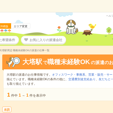
ヘル
沖縄版
エリア変更
た希望条件
お気に入りの派遣会社
大塔駅周辺 職種未経験OKの派遣の仕事一覧
大塔駅
職種未経験OK
で
の派遣の
大塔駅の派遣のお仕事情報です。
オフィスワーク・事務系
、
営業・販売・サー
揃えています。職種未経験OKの条件の他に、
交通費別途支給あり
、
友だちと一
も取り揃えています。
1
1
1
件中
～
件を表示中
未読