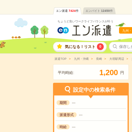
エン派遣
7424
件
エンバイト
12450
件
ちょうど良いワークライフバランスが叶う
九州・
気になる！リスト
0
保存し
派遣TOP
九州・沖縄
長崎
大塔駅周辺
,
1
2
0
0
平均時給:
円
設定中の検索条件
期間
---
派遣形式
---
時給
---