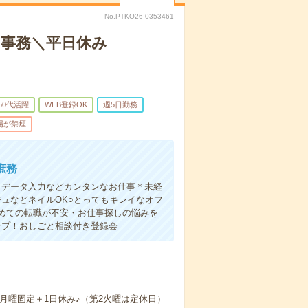
No.PTKO26-0353461
ン事務＼平日休み
50代活躍
WEB登録OK
週5日勤務
場が禁煙
庶務
！データ入力などカンタンなお仕事＊未経
ュなどネイルOK○とってもキレイなオフ
めての転職が不安・お仕事探しの悩みを
ンプ！おしごと相談付き登録会
月曜固定＋1日休み♪（第2火曜は定休日）