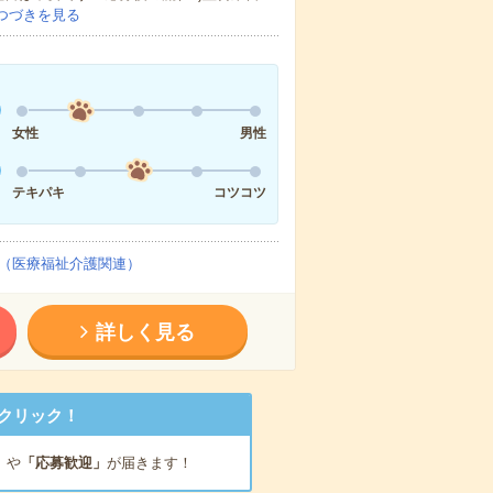
つづきを見る
女性
男性
テキパキ
コツコツ
（医療福祉介護関連）
詳しく見る
クリック！
」
や
「応募歓迎」
が届きます！