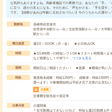
な気持ちありますよね。高齢者施設での業務では、あなたの「手」「
に立つ、誰かの支えになる。そのために「声をかける」「手を貸す」
です。【経験があれば年齢に左右されづらい】今のうちから介護やっ
勤務地
長崎県佐世保市
佐世保中央駅から---分／北佐世保駅から---分／大学駅
駅から---分
曜日頻度
週2日～5日OK（月～金） ★土日休みOK
時間
★1日4時間～の時短シフトOK★スタート時間選べます！7:00～1
など残業なし！※Wワー…
つづきを見る
期間
開始日はご相談ください！ ★急募 ★職場が気に入
時給
無資格未経験：時給1250円～ 経験者：時給1350
選べます）※稼働開始時は手続き完了次第のお支払い
交通費
交通費全額支給※規定有
仕事内容
介護関連
＊在宅勤務はできないけれど、時短も週2日勤務も叶