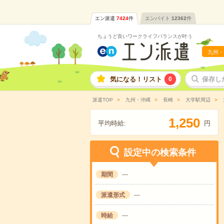
エン派遣
7424
件
エンバイト
12362
件
ちょうど良いワークライフバランスが叶う
九州・
気になる！リスト
0
保存し
派遣TOP
九州・沖縄
長崎
大学駅周辺
,
1
2
5
0
平均時給:
円
設定中の検索条件
期間
---
派遣形式
---
時給
---