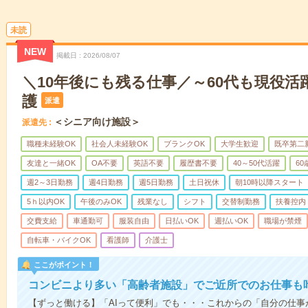
未読
NEW
掲載日
2026/08/07
＼10年後にも残る仕事／～60代も現役活
護
派遣
＜シニア向け施設＞
派遣先
職種未経験OK
社会人未経験OK
ブランクOK
大学生歓迎
既卒第二
友達と一緒OK
OA不要
英語不要
履歴書不要
40～50代活躍
6
週2～3日勤務
週4日勤務
週5日勤務
土日祝休
朝10時以降スタート
5ｈ以内OK
午後のみOK
残業なし
シフト
交替制勤務
扶養控内
交費支給
車通勤可
服装自由
日払いOK
週払いOK
職場が禁煙
自転車・バイクOK
看護師
介護士
ここがポイント！
コンビニより多い「高齢者施設」でご近所でのお仕事も
【ずっと働ける】「AIって便利」でも・・・これからの「自分の仕