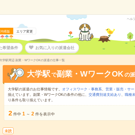
ヘル
沖縄版
エリア変更
た希望条件
お気に入りの派遣会社
大学駅周辺 副業・WワークOKの派遣の仕事一覧
大学駅
副業・WワークOK
で
の
大学駅の派遣のお仕事情報です。
オフィスワーク・事務系
、
営業・販売・サー
揃えています。副業・WワークOKの条件の他に、
交通費別途支給あり
、
職種未
り条件も取り揃えています。
2
1
2
件中
～
件を表示中
未読