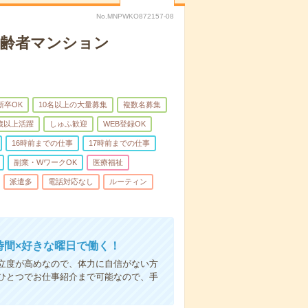
No.MNPWKO872157-08
高齢者マンション
新卒OK
10名以上の大量募集
複数名募集
0歳以上活躍
しゅふ歓迎
WEB登録OK
16時前までの仕事
17時前までの仕事
副業・WワークOK
医療福祉
派遣多
電話対応なし
ルーティン
時間×好きな曜日で働く！
立度が高めなので、体力に自信がない方
ひとつでお仕事紹介まで可能なので、手