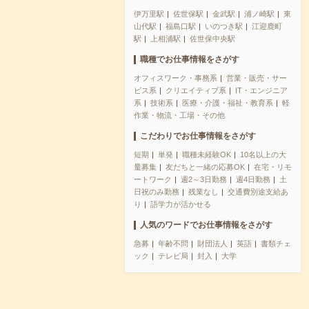
伊万里駅
佐世保駅
金武駅
浦ノ崎駅
東
山代駅
福島口駅
いのつき駅
江迎鹿町
駅
上相浦駅
佐世保中央駅
職種でお仕事情報をさがす
オフィスワーク・事務系
営業・販売・サー
ビス系
クリエイティブ系
IT・エンジニア
系
技術系
医療・介護・福祉・教育系
軽
作業・物流・工場・その他
こだわりでお仕事情報をさがす
短期
単発
職種未経験OK
10名以上の大
量募集
友だちと一緒の応募OK
在宅・リモ
ートワーク
週2～3日勤務
週4日勤務
土
日祝のみ勤務
残業なし
交通費別途支給あ
り
語学力が活かせる
人気のワードでお仕事情報をさがす
急募
年齢不問
財団法人
英語
書類チェ
ック
テレビ局
封入
大学