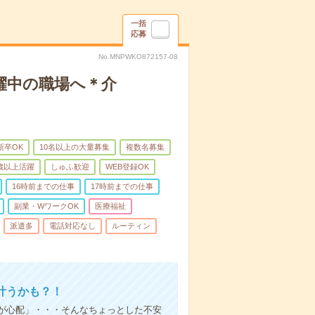
一括
応募
No.MNPWKO872157-08
躍中の職場へ＊介
新卒OK
10名以上の大量募集
複数名募集
0歳以上活躍
しゅふ歓迎
WEB登録OK
16時前までの仕事
17時前までの仕事
副業・WワークOK
医療福祉
派遣多
電話対応なし
ルーティン
叶うかも？！
事が心配」・・・そんなちょっとした不安