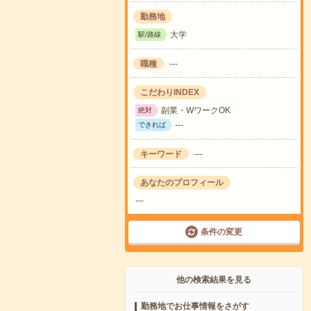
勤務地
大学
駅/路線
職種
---
こだわりINDEX
副業・WワークOK
絶対
---
できれば
キーワード
---
あなたのプロフィール
---
条件の変更
他の検索結果を見る
勤務地でお仕事情報をさがす