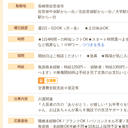
勤務地
長崎県佐世保市
佐世保中央駅から---分／北佐世保駅から---分／大学駅
駅から---分
曜日頻度
週2日～5日OK（月～金） ★土日休みOK
時間
★1日4時間～の時短シフトOK★スタート時間選べます！7:00～1
など残業なし！※Wワー…
つづきを見る
期間
開始日はご相談ください！ ★急募 ★職場が気に入
時給
無資格未経験：時給1250円～ 経験者：時給1350
べます）※稼働開始時は手続き完了次第のお支払いと
交通費
交通費全額支給※規定有
仕事内容
介護関連
＊入居者の方の「ありがとう」が嬉しい＊お年寄りを
ゃん、おばあちゃんが暮らす施設での生活サポートを
応募資格
職種未経験OK / ブランクOK / パソコンスキル不要 /
無資格・未経験OK年齢不問★10名以上採用予定★履