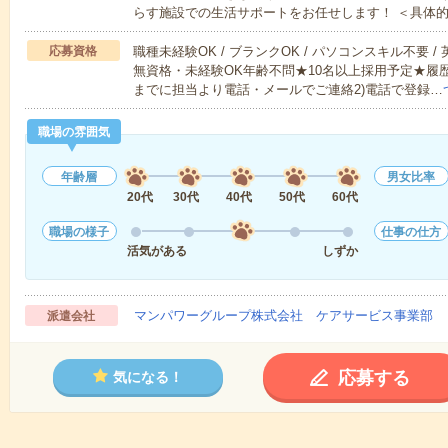
らす施設での生活サポートをお任せします！ ＜具体
応募資格
職種未経験OK / ブランクOK / パソコンスキル不要 /
無資格・未経験OK年齢不問★10名以上採用予定★履
までに担当より電話・メールでご連絡2)電話で登録…
職場の雰囲気
年齢層
男女比率
20代
30代
40代
50代
60代
職場の様子
仕事の仕方
活気がある
しずか
マンパワーグループ株式会社 ケアサービス事業部 
派遣会社
応募する
気になる！