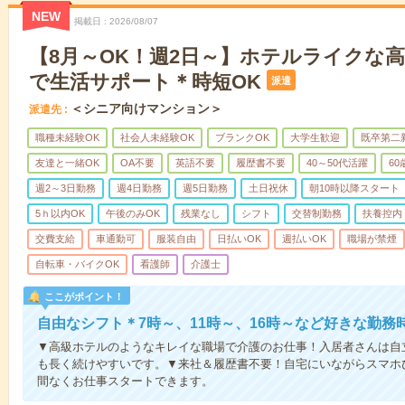
NEW
掲載日
2026/08/07
【8月～OK！週2日～】ホテルライクな
で生活サポート＊時短OK
派遣
＜シニア向けマンション＞
派遣先
職種未経験OK
社会人未経験OK
ブランクOK
大学生歓迎
既卒第二
友達と一緒OK
OA不要
英語不要
履歴書不要
40～50代活躍
6
週2～3日勤務
週4日勤務
週5日勤務
土日祝休
朝10時以降スタート
5ｈ以内OK
午後のみOK
残業なし
シフト
交替制勤務
扶養控内
交費支給
車通勤可
服装自由
日払いOK
週払いOK
職場が禁煙
自転車・バイクOK
看護師
介護士
ここがポイント！
自由なシフト＊7時～、11時～、16時～など好きな勤務
▼高級ホテルのようなキレイな職場で介護のお仕事！入居者さんは自
も長く続けやすいです。▼来社＆履歴書不要！自宅にいながらスマホ
間なくお仕事スタートできます。