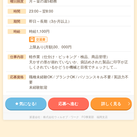
月～金の週5勤務
曜日頻度
23:00～翌8:00
時間
即日～長期（3か月以上）
期間
時給1,100円
時給
交通費
上限あり(月額)30、000円
軽作業（仕分け・ピッキング・検品、商品管理）
仕事内容
天かすの形が崩れていないか、袋詰めされた製品に印字が正
しくされているかどうか機械と目視でチェックして…
職種未経験OK / ブランクOK / パソコンスキル不要 / 英語力不
応募資格
要
未経験歓迎
気になる!
応募へ進む
詳しく見る
派遣会社
株式会社ウィルオブ・ワーク FO事業部 福岡支店