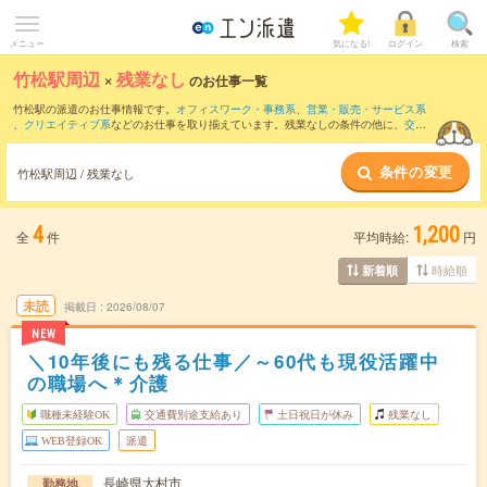
メニュー
気になる!
ログイン
検索
竹松駅周辺
×
残業なし
のお仕事一覧
竹松駅の派遣のお仕事情報です。
オフィスワーク・事務系
、
営業・販売・サービス系
、
クリエイティブ系
などのお仕事を取り揃えています。残業なしの条件の他に、
交通
費別途支給あり
、
職種未経験OK
、
友だちと一緒の応募OK
などのこだわり条件も取り
揃えています。
条件の変更
竹松駅周辺 / 残業なし
4
1,200
全
件
平均時給:
円
時給順
新着順
未読
掲載日
2026/08/07
NEW
＼10年後にも残る仕事／～60代も現役活躍中
の職場へ＊介護
職種未経験OK
交通費別途支給あり
土日祝日が休み
残業なし
WEB登録OK
派遣
長崎県大村市
勤務地