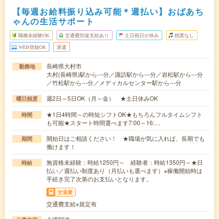
【毎週お給料振り込み可能＊週払い】おばあち
ゃんの生活サポート
職種未経験OK
交通費別途支給あり
土日祝日が休み
残業なし
WEB登録OK
派遣
長崎県大村市
勤務地
大村(長崎県)駅から---分／諏訪駅から---分／岩松駅から---分
／竹松駅から---分／メディカルセンター駅から---分
週2日～5日OK（月～金） ★土日休みOK
曜日頻度
★1日4時間～の時短シフトOK★もちろんフルタイムシフト
時間
も可能★スタート時間選べます7:00～16:…
開始日はご相談ください！ ★職場が気に入れば、長期でも
期間
働けます！
無資格未経験：時給1250円～ 経験者：時給1350円～★日
時給
払い／週払い制度あり（月払いも選べます）※稼働開始時は
手続き完了次第のお支払いとなります。
交通費
交通費支給※規定有