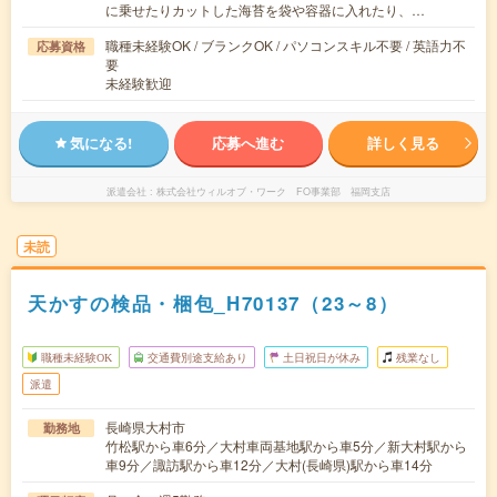
に乗せたりカットした海苔を袋や容器に入れたり、…
職種未経験OK / ブランクOK / パソコンスキル不要 / 英語力不
応募資格
要
未経験歓迎
気になる!
応募へ進む
詳しく見る
派遣会社
株式会社ウィルオブ・ワーク FO事業部 福岡支店
未読
天かすの検品・梱包_H70137（23～8）
職種未経験OK
交通費別途支給あり
土日祝日が休み
残業なし
派遣
長崎県大村市
勤務地
竹松駅から車6分／大村車両基地駅から車5分／新大村駅から
車9分／諏訪駅から車12分／大村(長崎県)駅から車14分