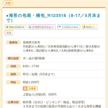
未読
●海苔の包装・梱包_H123518（8-17／5月末ま
で）
職種未経験OK
交通費別途支給あり
土日祝日が休み
残業なし
派遣
長崎県大村市
勤務地
竹松駅から車8分／大村車両基地駅から車11分／新大村駅か
ら車8分／諏訪駅から車6分／大村(長崎県)駅から車8分
月～金の週5勤務
曜日頻度
8:00～17:00
時間
即日～短期（5月末まで）
期間
時給1,200円
時給
交通費
上限あり(月額)30、000円
軽作業（仕分け・ピッキング・検品、商品管理）
仕事内容
５月末までの短期◎延長の可能性もあり！大きな海苔を機械