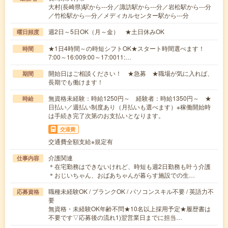
大村(長崎県)駅から---分／諏訪駅から---分／岩松駅から---分
／竹松駅から---分／メディカルセンター駅から---分
週2日～5日OK（月～金） ★土日休みOK
曜日頻度
★1日4時間～の時短シフトOK★スタート時間選べます！
時間
7:00～16:009:00～17:0011:…
開始日はご相談ください！ ★急募 ★職場が気に入れば、
期間
長期でも働けます！
無資格未経験：時給1250円～ 経験者：時給1350円～ ★
時給
日払い／週払い制度あり（月払いも選べます）※稼働開始時
は手続き完了次第のお支払いとなります。
交通費
交通費全額支給※規定有
介護関連
仕事内容
＊在宅勤務はできないけれど、時短も週2日勤務も叶う介護
＊おじいちゃん、おばあちゃんが暮らす施設での生…
職種未経験OK / ブランクOK / パソコンスキル不要 / 英語力不
応募資格
要
無資格・未経験OK年齢不問★10名以上採用予定★履歴書は
不要です▽応募後の流れ1)翌営業日までに担当…