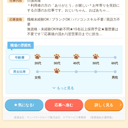
介護関連
仕事内容
＊利用者の方の「ありがとう」が嬉しい＊お年寄りを笑顔に
する介護のお仕事です。おじいちゃん、おばあちゃ…
職種未経験OK / ブランクOK / パソコンスキル不要 / 英語力不
応募資格
要
無資格・未経験OK年齢不問★10名以上採用予定★履歴書は
不要です▽応募後の流れ1)翌営業日までに担当…
職場の雰囲気
年齢層
20代
30代
40代
50代
60代
男女比率
女性
男性
もっと見る
気になる!
応募へ進む
詳しく見る
派遣会社
マンパワーグループ株式会社 ケアサービス事業部 （医療福祉介護関連）