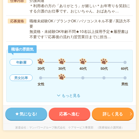
介護関連
仕事内容
＊利用者の方の「ありがとう」が嬉しい＊お年寄りを笑顔に
する介護のお仕事です。おじいちゃん、おばあちゃ…
職種未経験OK / ブランクOK / パソコンスキル不要 / 英語力不
応募資格
要
無資格・未経験OK年齢不問★10名以上採用予定★履歴書は
不要です▽応募後の流れ1)翌営業日までに担当…
職場の雰囲気
年齢層
20代
30代
40代
50代
60代
男女比率
女性
男性
もっと見る
気になる!
応募へ進む
詳しく見る
派遣会社
マンパワーグループ株式会社 ケアサービス事業部 （医療福祉介護関連）