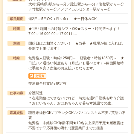
大村(長崎県)駅から---分／諏訪駅から---分／岩松駅から---分
／竹松駅から---分／メディカルセンター駅から---分
週2日～5日OK（月～金） ★土日休みOK
曜日頻度
★1日4時間～の時短シフトOK★スタート時間選べます！
時間
7:00～16:009:00～17:0011:…
開始日はご相談ください！ ★急募 ★職場が気に入れば、
期間
長期でも働けます！
無資格未経験：時給1250円～ 経験者：時給1350円～ ★
時給
日払い／週払い制度あり（月払いも選べます）※稼働開始時
は手続き完了次第のお支払いとなります。
交通費
交通費全額支給※規定有
介護関連
仕事内容
＊在宅勤務はできないけれど、時短も週2日勤務も叶う介護
＊おじいちゃん、おばあちゃんが暮らす施設での生…
職種未経験OK / ブランクOK / パソコンスキル不要 / 英語力不
応募資格
要
無資格・未経験OK年齢不問★10名以上採用予定★履歴書は
不要です▽応募後の流れ1)翌営業日までに担当…