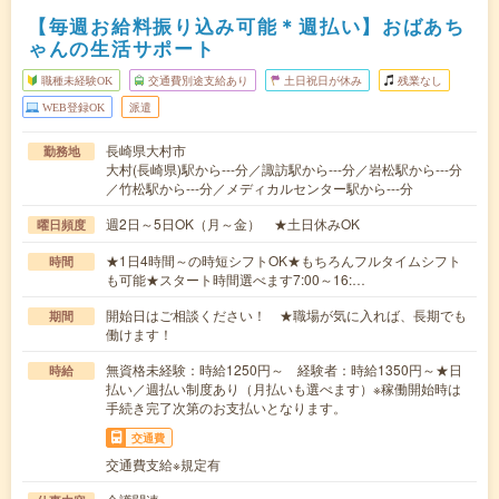
【毎週お給料振り込み可能＊週払い】おばあち
ゃんの生活サポート
職種未経験OK
交通費別途支給あり
土日祝日が休み
残業なし
WEB登録OK
派遣
長崎県大村市
勤務地
大村(長崎県)駅から---分／諏訪駅から---分／岩松駅から---分
／竹松駅から---分／メディカルセンター駅から---分
週2日～5日OK（月～金） ★土日休みOK
曜日頻度
★1日4時間～の時短シフトOK★もちろんフルタイムシフト
時間
も可能★スタート時間選べます7:00～16:…
開始日はご相談ください！ ★職場が気に入れば、長期でも
期間
働けます！
無資格未経験：時給1250円～ 経験者：時給1350円～★日
時給
払い／週払い制度あり（月払いも選べます）※稼働開始時は
手続き完了次第のお支払いとなります。
交通費
交通費支給※規定有