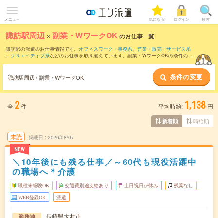
メニュー
気になる!
ログイン
検索
諏訪駅周辺
×
副業・WワークOK
のお仕事一覧
諏訪駅の派遣のお仕事情報です。
オフィスワーク・事務系
、
営業・販売・サービス系
、
クリエイティブ系
などのお仕事を取り揃えています。副業・WワークOKの条件の他
に、
交通費別途支給あり
、
職種未経験OK
、
友だちと一緒の応募OK
などのこだわり条
件も取り揃えています。
条件の変更
諏訪駅周辺 / 副業・WワークOK
2
1,138
全
件
平均時給:
円
時給順
新着順
未読
掲載日
2026/08/07
NEW
＼10年後にも残る仕事／～60代も現役活躍中
の職場へ＊介護
職種未経験OK
交通費別途支給あり
土日祝日が休み
残業なし
WEB登録OK
派遣
長崎県大村市
勤務地