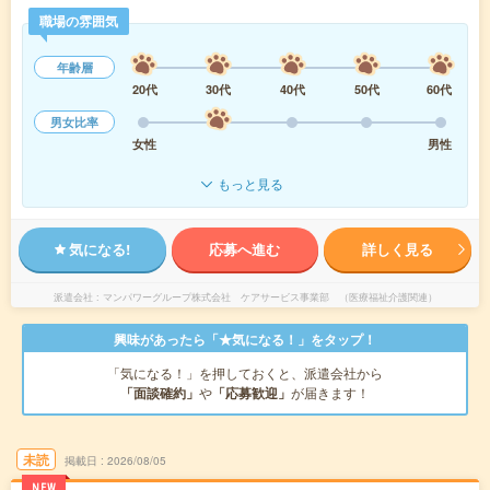
職場の雰囲気
年齢層
20代
30代
40代
50代
60代
男女比率
女性
男性
もっと見る
気になる!
応募へ進む
詳しく見る
派遣会社
マンパワーグループ株式会社 ケアサービス事業部 （医療福祉介護関連）
興味があったら「★気になる！」をタップ！
「気になる！」を押しておくと、派遣会社から
「面談確約」
や
「応募歓迎」
が届きます！
未読
掲載日
2026/08/05
NEW