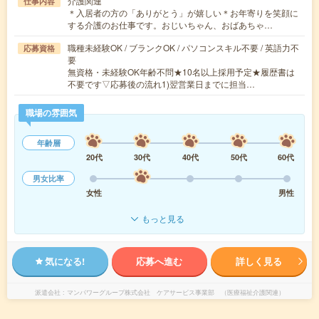
介護関連
仕事内容
＊入居者の方の「ありがとう」が嬉しい＊お年寄りを笑顔に
する介護のお仕事です。おじいちゃん、おばあちゃ…
職種未経験OK / ブランクOK / パソコンスキル不要 / 英語力不
応募資格
要
無資格・未経験OK年齢不問★10名以上採用予定★履歴書は
不要です▽応募後の流れ1)翌営業日までに担当…
職場の雰囲気
年齢層
20代
30代
40代
50代
60代
男女比率
女性
男性
もっと見る
気になる!
応募へ進む
詳しく見る
派遣会社
マンパワーグループ株式会社 ケアサービス事業部 （医療福祉介護関連）