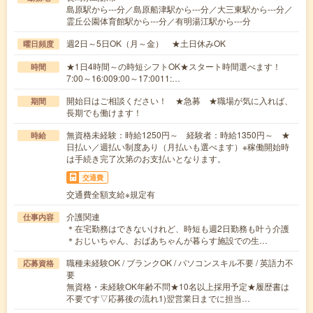
島原駅から---分／島原船津駅から---分／大三東駅から---分／
霊丘公園体育館駅から---分／有明湯江駅から---分
週2日～5日OK（月～金） ★土日休みOK
曜日頻度
★1日4時間～の時短シフトOK★スタート時間選べます！
時間
7:00～16:009:00～17:0011:…
開始日はご相談ください！ ★急募 ★職場が気に入れば、
期間
長期でも働けます！
無資格未経験：時給1250円～ 経験者：時給1350円～ ★
時給
日払い／週払い制度あり（月払いも選べます）※稼働開始時
は手続き完了次第のお支払いとなります。
交通費
交通費全額支給※規定有
介護関連
仕事内容
＊在宅勤務はできないけれど、時短も週2日勤務も叶う介護
＊おじいちゃん、おばあちゃんが暮らす施設での生…
職種未経験OK / ブランクOK / パソコンスキル不要 / 英語力不
応募資格
要
無資格・未経験OK年齢不問★10名以上採用予定★履歴書は
不要です▽応募後の流れ1)翌営業日までに担当…