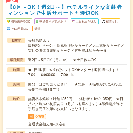
【8月～OK！週2日～】ホテルライクな高齢者
マンションで生活サポート＊時短OK
職種未経験OK
交通費別途支給あり
土日祝日が休み
残業なし
WEB登録OK
派遣
長崎県島原市
勤務地
島原駅から---分／島原船津駅から---分／大三東駅から---分／
霊丘公園体育館駅から---分／有明湯江駅から---分
週2日～5日OK（月～金） ★土日休みOK
曜日頻度
★1日4時間～の時短シフトOK★スタート時間選べます！
時間
7:00～16:009:00～17:0011:…
開始日はご相談ください！ ★急募 ★職場が気に入れば、
期間
長期でも働けます！
無資格未経験：時給1250円～ 経験者：時給1350円～★日
時給
払い／週払い制度あり（月払いも選べます）※稼働開始時は
手続き完了次第のお支払いとなります。
交通費
交通費全額支給※規定有