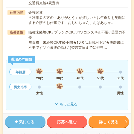
交通費支給※規定有
介護関連
仕事内容
＊利用者の方の「ありがとう」が嬉しい＊お年寄りを笑顔に
する介護のお仕事です。おじいちゃん、おばあちゃ…
職種未経験OK / ブランクOK / パソコンスキル不要 / 英語力不
応募資格
要
無資格・未経験OK年齢不問★10名以上採用予定★履歴書は
不要です▽応募後の流れ1)翌営業日までに担当…
職場の雰囲気
年齢層
20代
30代
40代
50代
60代
男女比率
女性
男性
もっと見る
気になる!
応募へ進む
詳しく見る