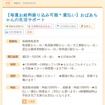
未読
掲載日
2026/08/03
【毎週お給料振り込み可能＊週払い】おばあち
ゃんの生活サポート
職種未経験OK
交通費別途支給あり
土日祝日が休み
残業なし
WEB登録OK
派遣
長崎県島原市
勤務地
島原駅から---分／島原船津駅から---分／大三東駅から---分／
霊丘公園体育館駅から---分／有明湯江駅から---分
週2日～5日OK（月～金） ★土日休みOK
曜日頻度
★1日4時間～の時短シフトOK★もちろんフルタイムシフト
時間
も可能★スタート時間選べます7:00～16:…
開始日はご相談ください！ ★職場が気に入れば、長期でも
期間
働けます！
無資格未経験：時給1250円～ 経験者：時給1350円～★日
時給
払い／週払い制度あり（月払いも選べます）※稼働開始時は
手続き完了次第のお支払いとなります。
交通費