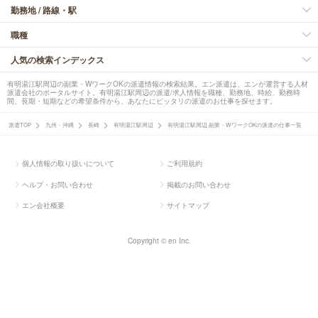
勤務地 / 路線・駅
職種
人気の検索インデックス
有明湯江駅周辺の副業・WワークOKの派遣情報の検索結果。エン派遣は、エンが運営する人材
派遣会社のポータルサイト。有明湯江駅周辺の派遣/求人情報を職種、勤務地、時給、勤務時
間、長期・短期などの希望条件から、あなたにピッタリの派遣のお仕事を探せます。
派遣TOP
九州・沖縄
長崎
有明湯江駅周辺
有明湯江駅周辺 副業・WワークOKの派遣の仕事一覧
個人情報の取り扱いについて
ご利用規約
ヘルプ・お問い合わせ
掲載のお問い合わせ
エン会社概要
サイトマップ
Copyright © en Inc.