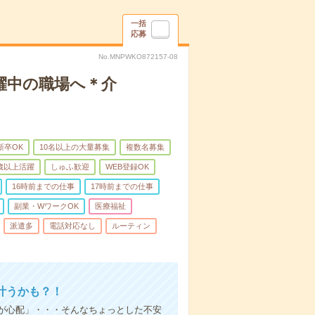
一括
応募
No.MNPWKO872157-08
躍中の職場へ＊介
新卒OK
10名以上の大量募集
複数名募集
0歳以上活躍
しゅふ歓迎
WEB登録OK
16時前までの仕事
17時前までの仕事
副業・WワークOK
医療福祉
派遣多
電話対応なし
ルーティン
叶うかも？！
事が心配」・・・そんなちょっとした不安