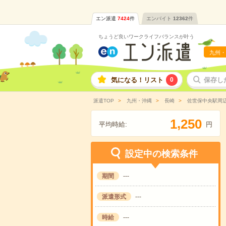
エン派遣
7424
件
エンバイト
12362
件
ちょうど良いワークライフバランスが叶う
九州・
気になる！リスト
0
保存し
派遣TOP
九州・沖縄
長崎
佐世保中央駅周
,
1
2
5
0
平均時給:
円
設定中の検索条件
期間
---
派遣形式
---
時給
---