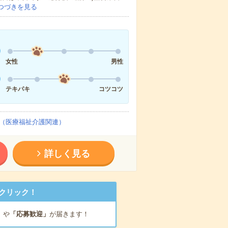
つづきを見る
女性
男性
テキパキ
コツコツ
（医療福祉介護関連）
詳しく見る
クリック！
」
や
「応募歓迎」
が届きます！