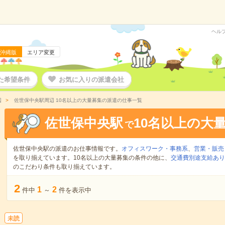
ヘル
沖縄版
エリア変更
た希望条件
お気に入りの派遣会社
辺
佐世保中央駅周辺 10名以上の大量募集の派遣の仕事一覧
佐世保中央駅
10名以上の大
で
佐世保中央駅の派遣のお仕事情報です。
オフィスワーク・事務系
、
営業・販売
を取り揃えています。10名以上の大量募集の条件の他に、
交通費別途支給あり
のこだわり条件も取り揃えています。
2
1
2
件中
～
件を表示中
未読