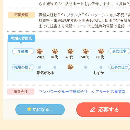
らす施設での生活サポートをお任せします！ ＜具体
応募資格
職種未経験OK / ブランクOK / パソコンスキル不要 /
無資格・未経験OK年齢不問★10名以上採用予定★履
までに担当より電話・メールでご連絡2)電話で登録…
職場の雰囲気
年齢層
男女比率
20代
30代
40代
50代
60代
職場の様子
仕事の仕方
活気がある
しずか
マンパワーグループ株式会社 ケアサービス事業部 
派遣会社
応募する
気になる！