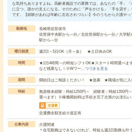
な気持ちありますよね。高齢者施設での業務では、あなたの「手」「
に立つ、誰かの支えになる。そのために「声をかける」「手を貸す」
です。【経験があれば年齢に左右されづらい】今のうちから介護やっ
勤務地
長崎県佐世保市
佐世保中央駅から---分／北佐世保駅から---分／大学駅
駅から---分
曜日頻度
週2日～5日OK（月～金） ★土日休みOK
時間
★1日4時間～の時短シフトOK★スタート時間選べます！7:00～1
など残業なし！※Wワー…
つづきを見る
期間
開始日はご相談ください！ ★急募 ★職場が気に入
時給
無資格未経験：時給1250円～ 経験者：時給1350
選べます）※稼働開始時は手続き完了次第のお支払い
交通費
交通費全額支給※規定有
仕事内容
介護関連
＊在宅勤務はできないけれど、時短も週2日勤務も叶