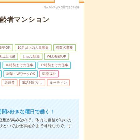
No.MNPWKO872157-08
高齢者マンション
新卒OK
10名以上の大量募集
複数名募集
0歳以上活躍
しゅふ歓迎
WEB登録OK
16時前までの仕事
17時前までの仕事
副業・WワークOK
医療福祉
派遣多
電話対応なし
ルーティン
時間×好きな曜日で働く！
立度が高めなので、体力に自信がない方
ひとつでお仕事紹介まで可能なので、手