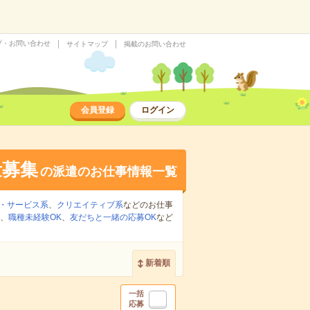
プ・お問い合わせ
サイトマップ
掲載のお問い合わせ
会員登録
ログイン
量募集
の派遣のお仕事情報一覧
・サービス系
、
クリエイティブ系
などのお仕事
、
職種未経験OK
、
友だちと一緒の応募OK
など
新着順
一括
応募