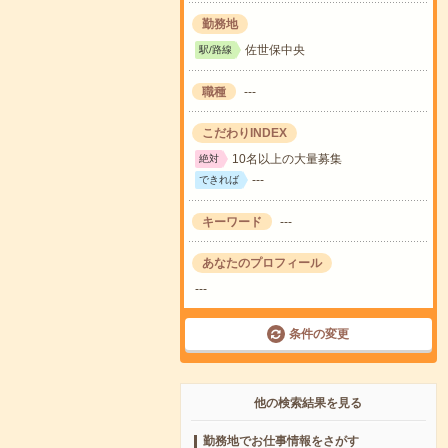
勤務地
佐世保中央
駅/路線
職種
---
こだわりINDEX
10名以上の大量募集
絶対
---
できれば
キーワード
---
あなたのプロフィール
---
条件の変更
他の検索結果を見る
勤務地でお仕事情報をさがす