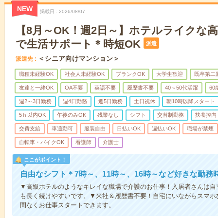
NEW
掲載日
2026/08/07
【8月～OK！週2日～】ホテルライクな
で生活サポート＊時短OK
派遣
＜シニア向けマンション＞
派遣先
職種未経験OK
社会人未経験OK
ブランクOK
大学生歓迎
既卒第二
友達と一緒OK
OA不要
英語不要
履歴書不要
40～50代活躍
6
週2～3日勤務
週4日勤務
週5日勤務
土日祝休
朝10時以降スタート
5ｈ以内OK
午後のみOK
残業なし
シフト
交替制勤務
扶養控内
交費支給
車通勤可
服装自由
日払いOK
週払いOK
職場が禁煙
自転車・バイクOK
看護師
介護士
ここがポイント！
自由なシフト＊7時～、11時～、16時～など好きな勤務
▼高級ホテルのようなキレイな職場で介護のお仕事！入居者さんは自
も長く続けやすいです。▼来社＆履歴書不要！自宅にいながらスマホ
間なくお仕事スタートできます。