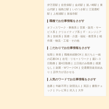
伊万里駅
佐世保駅
金武駅
浦ノ崎駅
東
山代駅
福島口駅
いのつき駅
江迎鹿町
駅
上相浦駅
泉福寺駅
職種でお仕事情報をさがす
オフィスワーク・事務系
営業・販売・サー
ビス系
クリエイティブ系
IT・エンジニア
系
技術系
医療・介護・福祉・教育系
軽
作業・物流・工場・その他
こだわりでお仕事情報をさがす
短期
単発
職種未経験OK
友だちと一緒
の応募OK
在宅・リモートワーク
週2～3
日勤務
週4日勤務
土日祝のみ勤務
残業
なし
副業・WワークOK
交通費別途支給あ
り
語学力が活かせる
人気のワードでお仕事情報をさがす
急募
年齢不問
財団法人
英語
書類チェ
ック
テレビ局
封入
大学