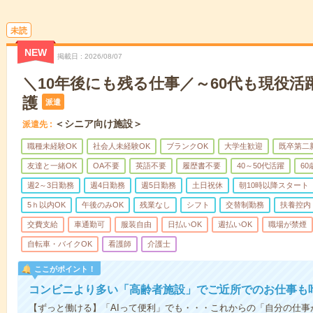
未読
NEW
掲載日
2026/08/07
＼10年後にも残る仕事／～60代も現役活
護
派遣
＜シニア向け施設＞
派遣先
職種未経験OK
社会人未経験OK
ブランクOK
大学生歓迎
既卒第二
友達と一緒OK
OA不要
英語不要
履歴書不要
40～50代活躍
6
週2～3日勤務
週4日勤務
週5日勤務
土日祝休
朝10時以降スタート
5ｈ以内OK
午後のみOK
残業なし
シフト
交替制勤務
扶養控内
交費支給
車通勤可
服装自由
日払いOK
週払いOK
職場が禁煙
自転車・バイクOK
看護師
介護士
ここがポイント！
コンビニより多い「高齢者施設」でご近所でのお仕事も
【ずっと働ける】「AIって便利」でも・・・これからの「自分の仕