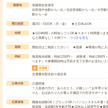
勤務地
長崎県佐世保市
佐世保中央駅から---分／北佐世保駅から---分／大学駅
駅から---分
曜日頻度
週2日～5日OK（月～金） ★土日休みOK
時間
★1日4時間～の時短シフトOK★スタート時間選べます！7:00～1
など残業なし！※Wワー…
つづきを見る
期間
開始日はご相談ください！ ★急募 ★職場が気に入
時給
無資格未経験：時給1250円～ 経験者：時給1350
べます）※稼働開始時は手続き完了次第のお支払いと
交通費
交通費全額支給※規定有
仕事内容
介護関連
＊入居者の方の「ありがとう」が嬉しい＊お年寄りを
ゃん、おばあちゃんが暮らす施設での生活サポートを
応募資格
職種未経験OK / ブランクOK / パソコンスキル不要 /
無資格・未経験OK年齢不問★10名以上採用予定★履