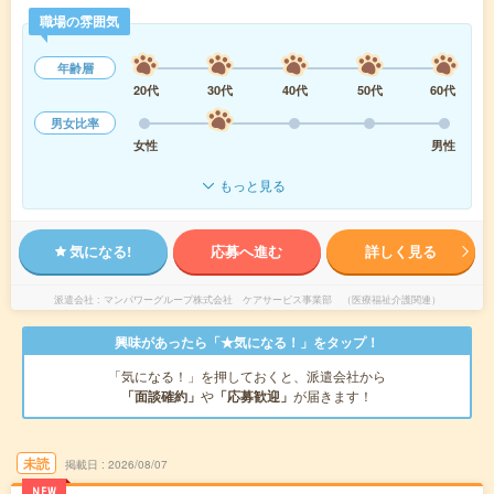
職場の雰囲気
年齢層
20代
30代
40代
50代
60代
男女比率
女性
男性
もっと見る
気になる!
応募へ進む
詳しく見る
派遣会社
マンパワーグループ株式会社 ケアサービス事業部 （医療福祉介護関連）
興味があったら「★気になる！」をタップ！
「気になる！」を押しておくと、派遣会社から
「面談確約」
や
「応募歓迎」
が届きます！
未読
掲載日
2026/08/07
NEW