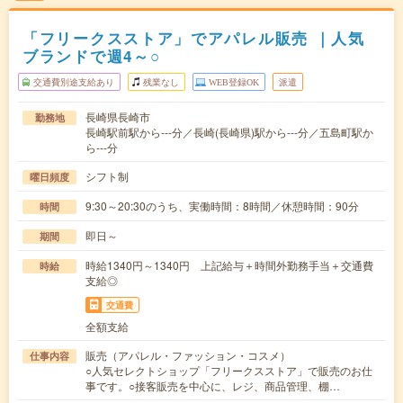
「フリークスストア」でアパレル販売 ｜人気
ブランドで週4～○
交通費別途支給あり
残業なし
WEB登録OK
派遣
長崎県長崎市
勤務地
長崎駅前駅から---分／長崎(長崎県)駅から---分／五島町駅か
ら---分
シフト制
曜日頻度
9:30～20:30のうち、実働時間：8時間／休憩時間：90分
時間
即日～
期間
時給1340円～1340円 上記給与＋時間外勤務手当＋交通費
時給
支給◎
交通費
全額支給
販売（アパレル・ファッション・コスメ）
仕事内容
○人気セレクトショップ「フリークスストア」で販売のお仕
事です。○接客販売を中心に、レジ、商品管理、棚…