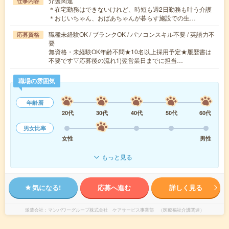
介護関連
仕事内容
＊在宅勤務はできないけれど、時短も週2日勤務も叶う介護
＊おじいちゃん、おばあちゃんが暮らす施設での生…
職種未経験OK / ブランクOK / パソコンスキル不要 / 英語力不
応募資格
要
無資格・未経験OK年齢不問★10名以上採用予定★履歴書は
不要です▽応募後の流れ1)翌営業日までに担当…
職場の雰囲気
年齢層
20代
30代
40代
50代
60代
男女比率
女性
男性
もっと見る
気になる!
応募へ進む
詳しく見る
派遣会社
マンパワーグループ株式会社 ケアサービス事業部 （医療福祉介護関連）