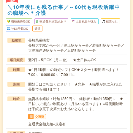
＼10年後にも残る仕事／～60代も現役活躍中
の職場へ＊介護
職種未経験OK
交通費別途支給あり
土日祝日が休み
残業なし
WEB登録OK
派遣
長崎県長崎市
勤務地
長崎大学駅から---分／浦上駅から---分／若葉町駅から---分／
大浦海岸通駅から---分／五島町駅から---分
週2日～5日OK（月～金） ★土日休みOK
曜日頻度
★1日4時間～の時短シフトOK★スタート時間選べます！
時間
7:00～16:009:00～17:0011:…
開始日はご相談ください！ ★急募 ★職場が気に入れば、
期間
長期でも働けます！
無資格未経験：時給1250円～ 経験者：時給1350円～ ★
時給
日払い／週払い制度あり（月払いも選べます）※稼働開始時
は手続き完了次第のお支払いとなります。
交通費
交通費全額支給※規定有