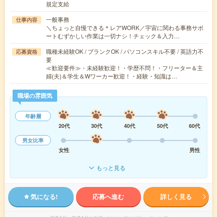
規定支給
一般事務
仕事内容
＼ちょっと自慢できる＊レアWORK／宇宙に関わる事務サポ
ートむずかしい作業は一切ナシ！チェック＆入力…
職種未経験OK / ブランクOK / パソコンスキル不要 / 英語力不
応募資格
要
≪歓迎要件≫・未経験歓迎！・学歴不問！・フリーター＆主
婦(夫)＆学生＆Wワーカー歓迎！・経験・知識は…
職場の雰囲気
年齢層
20代
30代
40代
50代
60代
男女比率
女性
男性
もっと見る
気になる!
応募へ進む
詳しく見る