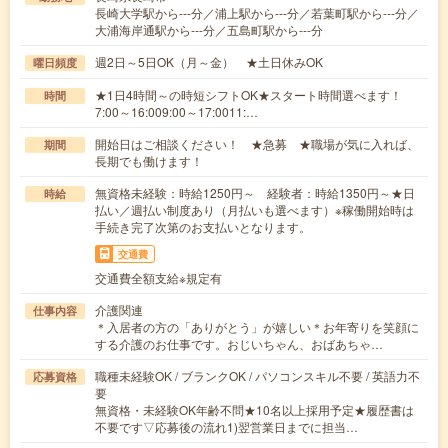
長崎大学駅から---分／浦上駅から---分／若葉町駅から---分／
大浦海岸通駅から---分／五島町駅から---分
週2日～5日OK（月～金） ★土日休みOK
曜日頻度
★1日4時間～の時短シフトOK★スタート時間選べます！
時間
7:00～16:009:00～17:0011:…
開始日はご相談ください！ ★急募 ★職場が気に入れば、
期間
長期でも働けます！
無資格未経験：時給1250円～ 経験者：時給1350円～★日
時給
払い／週払い制度あり（月払いも選べます）※稼働開始時は
手続き完了次第のお支払いとなります。
交通費
交通費全額支給※規定有
介護関連
仕事内容
＊入居者の方の「ありがとう」が嬉しい＊お年寄りを笑顔に
する介護のお仕事です。おじいちゃん、おばあちゃ…
職種未経験OK / ブランクOK / パソコンスキル不要 / 英語力不
応募資格
要
無資格・未経験OK年齢不問★10名以上採用予定★履歴書は
不要です▽応募後の流れ1)翌営業日までに担当…