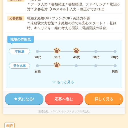
＊データ入力＊書類発送＊書類整理、ファイリング＊電話応
対＊来客応対【OAスキル】入力・修正ができれば…
職種未経験OK / ブランクOK / 英語力不要
応募資格
＊未経験の方歓迎＊未経験の方でも安心スタート！・登録
時、キャリアを一緒に考える面談（電話面談の場合）…
職場の雰囲気
年齢層
20代
30代
40代
50代
60代
男女比率
女性
男性
もっと見る
気になる!
応募へ進む
詳しく見る
派遣会社
パーソルテンプスタッフ株式会社
未読