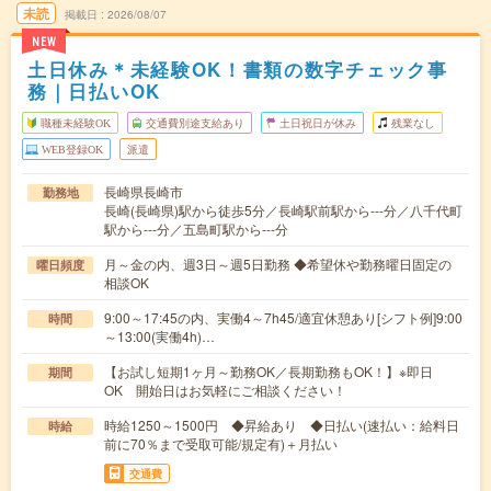
未読
掲載日
2026/08/07
NEW
土日休み＊未経験OK！書類の数字チェック事
務｜日払いOK
職種未経験OK
交通費別途支給あり
土日祝日が休み
残業なし
WEB登録OK
派遣
長崎県長崎市
勤務地
長崎(長崎県)駅から徒歩5分／長崎駅前駅から---分／八千代町
駅から---分／五島町駅から---分
月～金の内、週3日～週5日勤務 ◆希望休や勤務曜日固定の
曜日頻度
相談OK
9:00～17:45の内、実働4～7h45/適宜休憩あり[シフト例]9:00
時間
～13:00(実働4h)…
【お試し短期1ヶ月～勤務OK／長期勤務もOK！】※即日
期間
OK 開始日はお気軽にご相談ください！
時給1250～1500円 ◆昇給あり ◆日払い(速払い：給料日
時給
前に70％まで受取可能/規定有)＋月払い
交通費