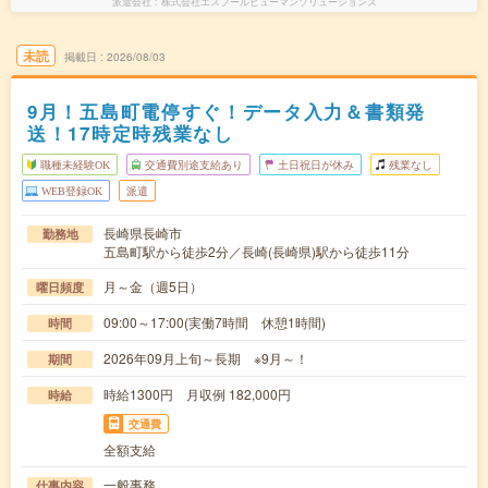
派遣会社
株式会社エスプールヒューマンソリューションズ
未読
掲載日
2026/08/03
9月！五島町電停すぐ！データ入力＆書類発
送！17時定時残業なし
職種未経験OK
交通費別途支給あり
土日祝日が休み
残業なし
WEB登録OK
派遣
長崎県長崎市
勤務地
五島町駅から徒歩2分／長崎(長崎県)駅から徒歩11分
月～金（週5日）
曜日頻度
09:00～17:00(実働7時間 休憩1時間)
時間
2026年09月上旬～長期 ※9月～！
期間
時給1300円 月収例 182,000円
時給
交通費
全額支給
一般事務
仕事内容