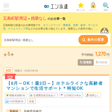
メニュー
気になる!
ログイン
検索
五島町駅周辺
×
残業なし
のお仕事一覧
五島町駅の派遣のお仕事情報です。
オフィスワーク・事務系
、
営業・販売・サービス
系
、
クリエイティブ系
などのお仕事を取り揃えています。残業なしの条件の他に、
交
通費別途支給あり
、
職種未経験OK
、
友だちと一緒の応募OK
などのこだわり条件も取
り揃えています。
条件の変更
五島町駅周辺 / 残業なし
5
1,270
全
件
平均時給:
円
時給順
新着順
未読
掲載日
2026/08/08
NEW
【8月～OK！週2日～】ホテルライクな高齢者
マンションで生活サポート＊時短OK
職種未経験OK
交通費別途支給あり
土日祝日が休み
残業なし
WEB登録OK
派遣
長崎県長崎市
勤務地