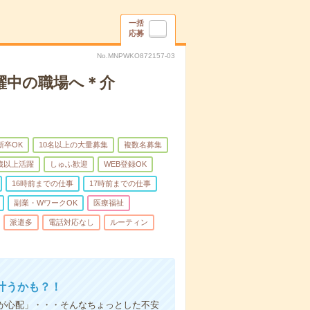
一括
応募
No.MNPWKO872157-03
躍中の職場へ＊介
新卒OK
10名以上の大量募集
複数名募集
0歳以上活躍
しゅふ歓迎
WEB登録OK
16時前までの仕事
17時前までの仕事
副業・WワークOK
医療福祉
派遣多
電話対応なし
ルーティン
叶うかも？！
事が心配」・・・そんなちょっとした不安