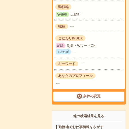
勤務地
五島町
駅/路線
職種
---
こだわりINDEX
副業・WワークOK
絶対
---
できれば
キーワード
---
あなたのプロフィール
---
条件の変更
他の検索結果を見る
勤務地でお仕事情報をさがす