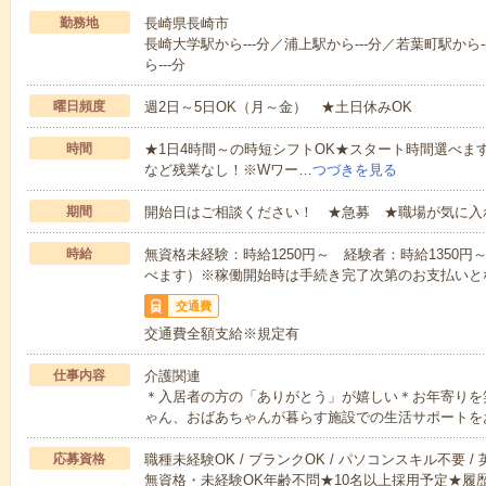
勤務地
長崎県長崎市
長崎大学駅から---分／浦上駅から---分／若葉町駅から
ら---分
曜日頻度
週2日～5日OK（月～金） ★土日休みOK
時間
★1日4時間～の時短シフトOK★スタート時間選べます！7:00～1
など残業なし！※Wワー…
つづきを見る
期間
開始日はご相談ください！ ★急募 ★職場が気に入
時給
無資格未経験：時給1250円～ 経験者：時給1350
べます）※稼働開始時は手続き完了次第のお支払いと
交通費
交通費全額支給※規定有
仕事内容
介護関連
＊入居者の方の「ありがとう」が嬉しい＊お年寄りを
ゃん、おばあちゃんが暮らす施設での生活サポートを
応募資格
職種未経験OK / ブランクOK / パソコンスキル不要 /
無資格・未経験OK年齢不問★10名以上採用予定★履