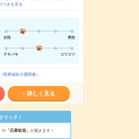
つづきを見る
女性
男性
テキパキ
コツコツ
（医療福祉介護関連）
詳しく見る
クリック！
」
や
「応募歓迎」
が届きます！