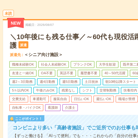
未読
NEW
掲載日
2026/08/07
＼10年後にも残る仕事／～60代も現役活
護
派遣
＜シニア向け施設＞
派遣先
職種未経験OK
社会人未経験OK
ブランクOK
大学生歓迎
既卒第二
友達と一緒OK
OA不要
英語不要
履歴書不要
40～50代活躍
6
週2～3日勤務
週4日勤務
週5日勤務
土日祝休
朝10時以降スタート
5ｈ以内OK
午後のみOK
残業なし
シフト
交替制勤務
扶養控内
交費支給
車通勤可
服装自由
日払いOK
週払いOK
職場が禁煙
自転車・バイクOK
看護師
介護士
ここがポイント！
コンビニより多い「高齢者施設」でご近所でのお仕事も
【ずっと働ける】「AIって便利」でも・・・これからの「自分の仕