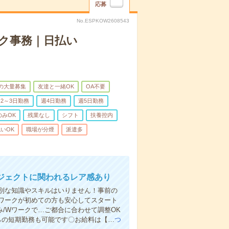
応募
No.ESPKOW2608543
ク事務｜日払い
上の大量募集
友達と一緒OK
OA不要
2～3日勤務
週4日勤務
週5日勤務
のみOK
残業なし
シフト
扶養控内
いOK
職場が分煙
派遣多
ジェクトに関われるレア感あり
別な知識やスキルはいりません！事前の
ワークが初めての方も安心してスタート
み/Wワークで…ご都合に合わせて調整OK
らの短期勤務も可能です〇お給料は【…
つ