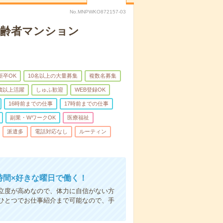
No.MNPWKO872157-03
高齢者マンション
新卒OK
10名以上の大量募集
複数名募集
0歳以上活躍
しゅふ歓迎
WEB登録OK
16時前までの仕事
17時前までの仕事
副業・WワークOK
医療福祉
派遣多
電話対応なし
ルーティン
時間×好きな曜日で働く！
立度が高めなので、体力に自信がない方
ひとつでお仕事紹介まで可能なので、手