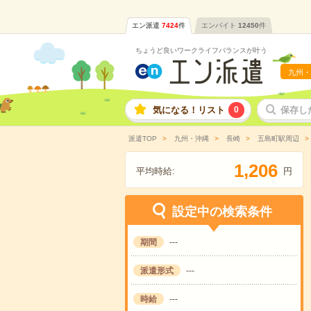
エン派遣
7424
件
エンバイト
12450
件
ちょうど良いワークライフバランスが叶う
九州・
気になる！リスト
0
保存し
派遣TOP
九州・沖縄
長崎
五島町駅周辺
,
1
2
0
6
平均時給:
円
設定中の検索条件
期間
---
派遣形式
---
時給
---