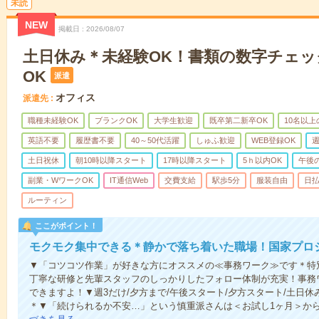
未読
NEW
掲載日
2026/08/07
土日休み＊未経験OK！書類の数字チェッ
OK
派遣
オフィス
派遣先
職種未経験OK
ブランクOK
大学生歓迎
既卒第二新卒OK
10名以
英語不要
履歴書不要
40～50代活躍
しゅふ歓迎
WEB登録OK
週
土日祝休
朝10時以降スタート
17時以降スタート
5ｈ以内OK
午後
副業・WワークOK
IT通信Web
交費支給
駅歩5分
服装自由
日払
ルーティン
ここがポイント！
モクモク集中できる＊静かで落ち着いた職場！国家プロ
▼「コツコツ作業」が好きな方にオススメの≪事務ワーク≫です＊特
丁寧な研修と先輩スタッフのしっかりしたフォロー体制が充実！事務
できますよ！▼週3だけ/夕方まで/午後スタート/夕方スタート/土日休
＊▼「続けられるか不安…」という慎重派さんは＜お試し1ヶ月＞か