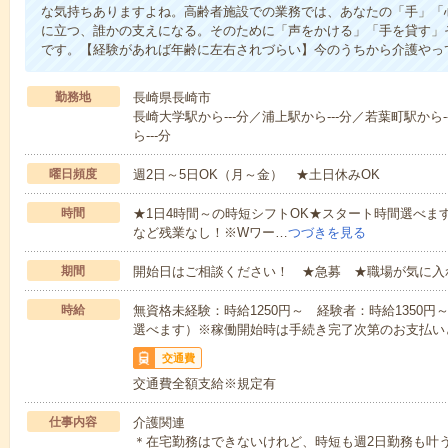
な気持ちありますよね。高齢者施設での業務では、あなたの「手」「
に立つ、誰かの支えになる。そのために「声をかける」「手を貸す」
です。【経験があれば年齢に左右されづらい】今のうちから介護やっ
勤務地
長崎県長崎市
長崎大学駅から---分／浦上駅から---分／若葉町駅から
ら---分
曜日頻度
週2日～5日OK（月～金） ★土日休みOK
時間
★1日4時間～の時短シフトOK★スタート時間選べます！7:00～1
など残業なし！※Wワー…
つづきを見る
期間
開始日はご相談ください！ ★急募 ★職場が気に入
時給
無資格未経験：時給1250円～ 経験者：時給1350
選べます）※稼働開始時は手続き完了次第のお支払い
交通費
交通費全額支給※規定有
仕事内容
介護関連
＊在宅勤務はできないけれど、時短も週2日勤務も叶