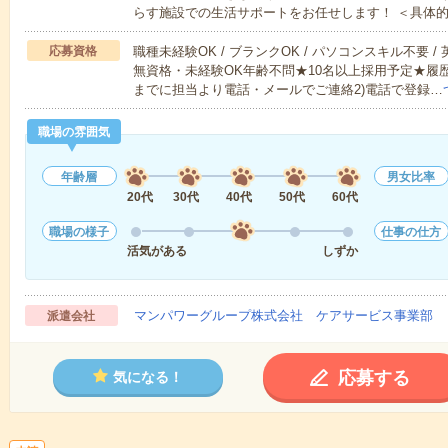
らす施設での生活サポートをお任せします！ ＜具体
応募資格
職種未経験OK / ブランクOK / パソコンスキル不要 /
無資格・未経験OK年齢不問★10名以上採用予定★履
までに担当より電話・メールでご連絡2)電話で登録…
職場の雰囲気
年齢層
男女比率
20代
30代
40代
50代
60代
職場の様子
仕事の仕方
活気がある
しずか
マンパワーグループ株式会社 ケアサービス事業部 
派遣会社
応募する
気になる！