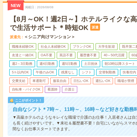
NEW
掲載日
2026/08/08
【8月～OK！週2日～】ホテルライクな
で生活サポート＊時短OK
派遣
＜シニア向けマンション＞
派遣先
職種未経験OK
社会人未経験OK
ブランクOK
大学生歓迎
既卒第二
友達と一緒OK
OA不要
英語不要
履歴書不要
40～50代活躍
6
週2～3日勤務
週4日勤務
週5日勤務
土日祝休
朝10時以降スタート
5ｈ以内OK
午後のみOK
残業なし
シフト
交替制勤務
扶養控内
交費支給
車通勤可
服装自由
日払いOK
週払いOK
職場が禁煙
自転車・バイクOK
看護師
介護士
ここがポイント！
自由なシフト＊7時～、11時～、16時～など好きな勤務
▼高級ホテルのようなキレイな職場で介護のお仕事！入居者さんは自
も長く続けやすいです。▼来社＆履歴書不要！自宅にいながらスマホ
間なくお仕事スタートできます。