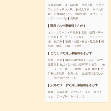
長崎駅前駅
浦上駅前駅
大波止駅
スタジ
アムシティサウス駅
長崎大学駅
八千代町
駅
若葉町駅
住吉(長崎県)駅
スタジアム
シティノース駅
出島駅
職種でお仕事情報をさがす
オフィスワーク・事務系
営業・販売・サー
ビス系
クリエイティブ系
IT・エンジニア
系
技術系
医療・介護・福祉・教育系
軽
作業・物流・工場・その他
こだわりでお仕事情報をさがす
短期
単発
職種未経験OK
10名以上の大
量募集
友だちと一緒の応募OK
在宅・リモ
ートワーク
週2～3日勤務
週4日勤務
土
日祝のみ勤務
残業なし
交通費別途支給あ
り
語学力が活かせる
人気のワードでお仕事情報をさがす
急募
年齢不問
財団法人
英語
書類チェ
ック
テレビ局
封入
大学