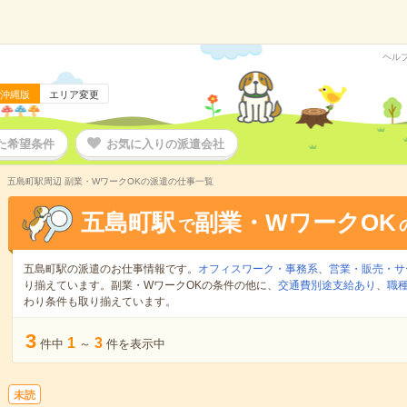
ヘル
沖縄版
エリア変更
た希望条件
お気に入りの派遣会社
五島町駅周辺 副業・WワークOKの派遣の仕事一覧
五島町駅
副業・WワークOK
で
五島町駅の派遣のお仕事情報です。
オフィスワーク・事務系
、
営業・販売・サ
り揃えています。副業・WワークOKの条件の他に、
交通費別途支給あり
、
職種
わり条件も取り揃えています。
3
1
3
件中
～
件を表示中
未読