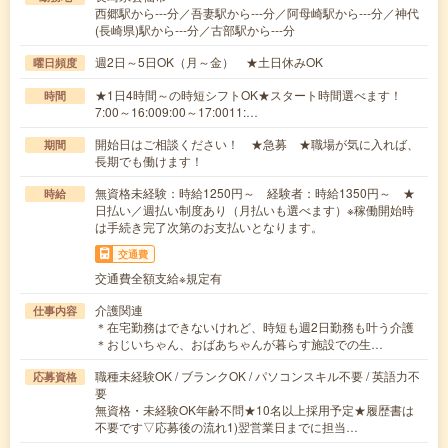
西郷駅から---分／吾妻駅から---分／阿母崎駅から---分／神代
(長崎県)駅から---分／古部駅から---分
週2日～5日OK（月～金） ★土日休みOK
曜日頻度
★1日4時間～の時短シフトOK★スタート時間選べます！
時間
7:00～16:009:00～17:0011:…
開始日はご相談ください！ ★急募 ★職場が気に入れば、
期間
長期でも働けます！
無資格未経験：時給1250円～ 経験者：時給1350円～ ★
時給
日払い／週払い制度あり（月払いも選べます）※稼働開始時
は手続き完了次第のお支払いとなります。
交通費
交通費全額支給※規定有
介護関連
仕事内容
＊在宅勤務はできないけれど、時短も週2日勤務も叶う介護
＊おじいちゃん、おばあちゃんが暮らす施設での生…
職種未経験OK / ブランクOK / パソコンスキル不要 / 英語力不
応募資格
要
無資格・未経験OK年齢不問★10名以上採用予定★履歴書は
不要です▽応募後の流れ1)翌営業日までに担当…