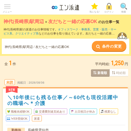
メニュー
気になる!
ログイン
検索
神代(長崎県)駅周辺
×
友だちと一緒の応募OK
のお仕事一覧
神代(長崎県)駅の派遣のお仕事情報です。
オフィスワーク・事務系
、
営業・販売・サー
ビス系
、
クリエイティブ系
などのお仕事を取り揃えています。友だちと一緒の応募OK
の条件の他に、
交通費別途支給あり
、
職種未経験OK
、
週4日勤務
などのこだわり条件
も取り揃えています。
条件の変更
神代(長崎県)駅周辺 / 友だちと一緒の応募OK
1
1,250
全
件
平均時給:
円
時給順
新着順
未読
掲載日
2026/08/06
NEW
＼10年後にも残る仕事／～60代も現役活躍中
の職場へ＊介護
職種未経験OK
交通費別途支給あり
土日祝日が休み
残業なし
WEB登録OK
派遣
長崎県雲仙市
勤務地