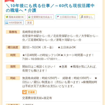
＼10年後にも残る仕事／～60代も現役活躍中
の職場へ＊介護
職種未経験OK
交通費別途支給あり
土日祝日が休み
残業なし
WEB登録OK
派遣
長崎県佐世保市
勤務地
佐世保中央駅から---分／北佐世保駅から---分／大学駅から---
分／江迎鹿町駅から---分／潜竜ケ滝駅から---分
週2日～5日OK（月～金） ★土日休みOK
曜日頻度
★1日4時間～の時短シフトOK★スタート時間選べます！
時間
7:00～16:009:00～17:0011:…
開始日はご相談ください！ ★急募 ★職場が気に入れば、
期間
長期でも働けます！
無資格未経験：時給1250円～ 経験者：時給1350円～ ★
時給
日払い／週払い制度あり（月払いも選べます）※稼働開始時
は手続き完了次第のお支払いとなります。
交通費
交通費全額支給※規定有