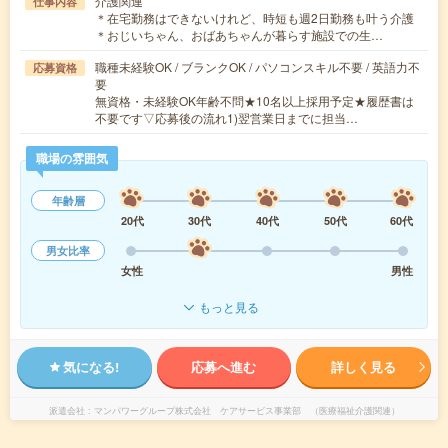
介護関連
仕事内容
＊在宅勤務はできないけれど、時短も週2日勤務も叶う介護
＊おじいちゃん、おばあちゃんが暮らす施設での生…
職種未経験OK / ブランクOK / パソコンスキル不要 / 英語力不
応募資格
要
無資格・未経験OK年齢不問★10名以上採用予定★履歴書は
不要です▽応募後の流れ1)翌営業日までに担当…
職場の雰囲気
年齢層
20代
30代
40代
50代
60代
男女比率
女性
男性
もっと見る
気になる!
応募へ進む
詳しく見る
派遣会社
マンパワーグループ株式会社 ケアサービス事業部 （医療福祉介護関連）