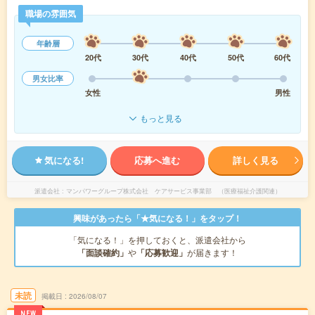
職場の雰囲気
年齢層
20代
30代
40代
50代
60代
男女比率
女性
男性
もっと見る
気になる!
応募へ進む
詳しく見る
派遣会社
マンパワーグループ株式会社 ケアサービス事業部 （医療福祉介護関連）
興味があったら「★気になる！」をタップ！
「気になる！」を押しておくと、派遣会社から
「面談確約」
や
「応募歓迎」
が届きます！
未読
掲載日
2026/08/07
NEW