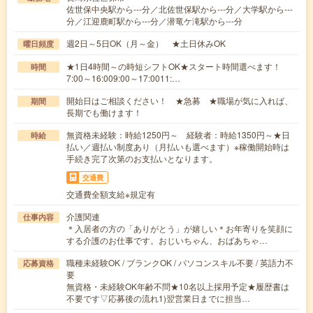
佐世保中央駅から---分／北佐世保駅から---分／大学駅から---
分／江迎鹿町駅から---分／潜竜ケ滝駅から---分
週2日～5日OK（月～金） ★土日休みOK
曜日頻度
★1日4時間～の時短シフトOK★スタート時間選べます！
時間
7:00～16:009:00～17:0011:…
開始日はご相談ください！ ★急募 ★職場が気に入れば、
期間
長期でも働けます！
無資格未経験：時給1250円～ 経験者：時給1350円～★日
時給
払い／週払い制度あり（月払いも選べます）※稼働開始時は
手続き完了次第のお支払いとなります。
交通費
交通費全額支給※規定有
介護関連
仕事内容
＊入居者の方の「ありがとう」が嬉しい＊お年寄りを笑顔に
する介護のお仕事です。おじいちゃん、おばあちゃ…
職種未経験OK / ブランクOK / パソコンスキル不要 / 英語力不
応募資格
要
無資格・未経験OK年齢不問★10名以上採用予定★履歴書は
不要です▽応募後の流れ1)翌営業日までに担当…