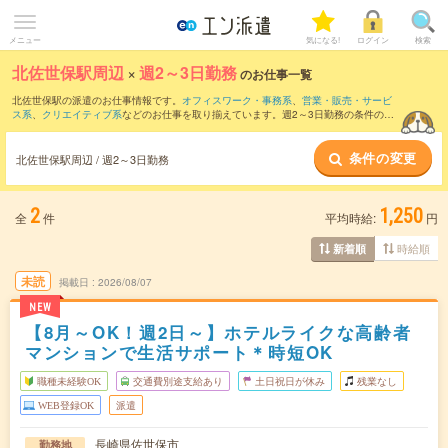
メニュー
気になる!
ログイン
検索
北佐世保駅周辺
×
週2～3日勤務
のお仕事一覧
北佐世保駅の派遣のお仕事情報です。
オフィスワーク・事務系
、
営業・販売・サービ
ス系
、
クリエイティブ系
などのお仕事を取り揃えています。週2～3日勤務の条件の他
に、
交通費別途支給あり
、
職種未経験OK
、
友だちと一緒の応募OK
などのこだわり条
件も取り揃えています。
条件の変更
北佐世保駅周辺 / 週2～3日勤務
2
1,250
全
件
平均時給:
円
時給順
新着順
未読
掲載日
2026/08/07
NEW
【8月～OK！週2日～】ホテルライクな高齢者
マンションで生活サポート＊時短OK
職種未経験OK
交通費別途支給あり
土日祝日が休み
残業なし
WEB登録OK
派遣
長崎県佐世保市
勤務地