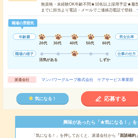
無資格・未経験OK年齢不問★10名以上採用予定★履
までに担当より電話・メールでご連絡2)電話で登録…
職場の雰囲気
年齢層
男女比率
20代
30代
40代
50代
60代
職場の様子
仕事の仕方
活気がある
しずか
マンパワーグループ株式会社 ケアサービス事業部 
派遣会社
応募する
気になる！
興味があったら「★気になる！」を
「気になる！」を押しておくと、派遣会社から
「面談確約