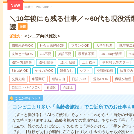
NEW
掲載日
2026/08/06
＼10年後にも残る仕事／～60代も現役活
護
派遣
＜シニア向け施設＞
派遣先
職種未経験OK
社会人未経験OK
ブランクOK
大学生歓迎
既卒第二
友達と一緒OK
OA不要
英語不要
履歴書不要
40～50代活躍
6
週2～3日勤務
週4日勤務
週5日勤務
土日祝休
朝10時以降スタート
5ｈ以内OK
午後のみOK
残業なし
シフト
交替制勤務
扶養控内
交費支給
車通勤可
服装自由
日払いOK
週払いOK
職場が禁煙
自転車・バイクOK
看護師
介護士
ここがポイント！
コンビニより多い「高齢者施設」でご近所でのお仕事も
【ずっと働ける】「AIって便利」でも・・・これからの「自分の仕
な気持ちありますよね。高齢者施設での業務では、あなたの「手」「
に立つ、誰かの支えになる。そのために「声をかける」「手を貸す」
です。【経験があれば年齢に左右されづらい】今のうちから介護やっ