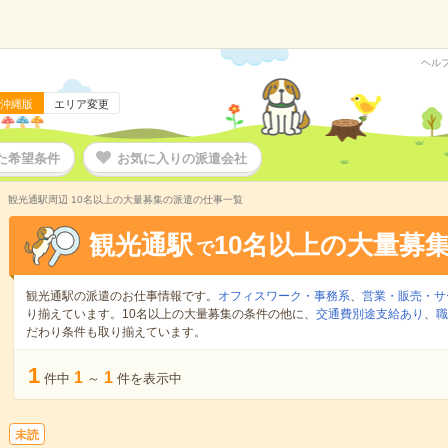
ヘル
沖縄版
エリア変更
た希望条件
お気に入りの派遣会社
観光通駅周辺 10名以上の大量募集の派遣の仕事一覧
観光通駅
10名以上の大量募
で
観光通駅の派遣のお仕事情報です。
オフィスワーク・事務系
、
営業・販売・サ
り揃えています。10名以上の大量募集の条件の他に、
交通費別途支給あり
、
職
だわり条件も取り揃えています。
1
1
1
件中
～
件を表示中
未読