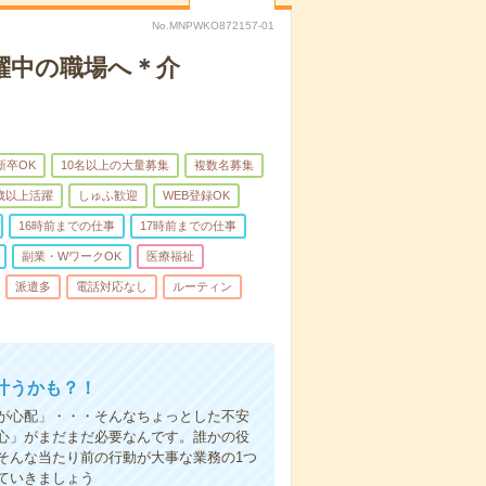
No.MNPWKO872157-01
躍中の職場へ＊介
新卒OK
10名以上の大量募集
複数名募集
0歳以上活躍
しゅふ歓迎
WEB登録OK
16時前までの仕事
17時前までの仕事
副業・WワークOK
医療福祉
派遣多
電話対応なし
ルーティン
叶うかも？！
事が心配」・・・そんなちょっとした不安
心」がまだまだ必要なんです。誰かの役
そんな当たり前の行動が大事な業務の1つ
ていきましょう