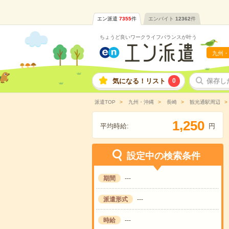
エン派遣
7355
件
エンバイト
12362
件
ちょうど良いワークライフバランスが叶う
九州・
気になる！リスト
0
保存し
派遣TOP
九州・沖縄
長崎
観光通駅周辺
,
1
2
5
0
平均時給:
円
設定中の検索条件
期間
---
派遣形式
---
時給
---