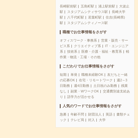
長崎駅前駅
五島町駅
浦上駅前駅
大波止
駅
スタジアムシティサウス駅
長崎大学
駅
八千代町駅
若葉町駅
住吉(長崎県)
駅
スタジアムシティノース駅
職種でお仕事情報をさがす
オフィスワーク・事務系
営業・販売・サー
ビス系
クリエイティブ系
IT・エンジニア
系
技術系
医療・介護・福祉・教育系
軽
作業・物流・工場・その他
こだわりでお仕事情報をさがす
短期
単発
職種未経験OK
友だちと一緒
の応募OK
在宅・リモートワーク
週2～3
日勤務
週4日勤務
土日祝のみ勤務
残業
なし
副業・WワークOK
交通費別途支給あ
り
語学力が活かせる
人気のワードでお仕事情報をさがす
急募
年齢不問
財団法人
英語
書類チェ
ック
テレビ局
封入
大学