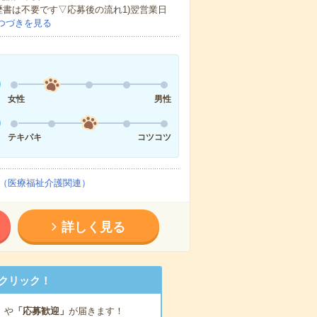
歴書は不要です▽応募後の流れ1)翌営業日
つづきを見る
女性
男性
テキパキ
コツコツ
（医療福祉介護関連）
詳しく見る
クリック！
」
や
「応募歓迎」
が届きます！