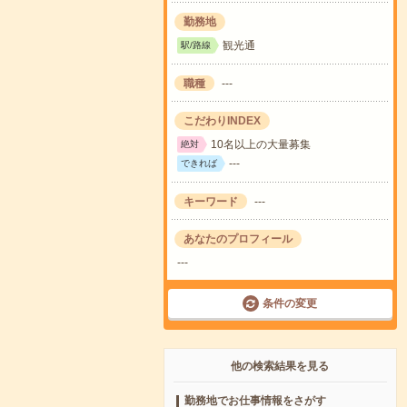
勤務地
観光通
駅/路線
職種
---
こだわりINDEX
10名以上の大量募集
絶対
---
できれば
キーワード
---
あなたのプロフィール
---
条件の変更
他の検索結果を見る
勤務地でお仕事情報をさがす