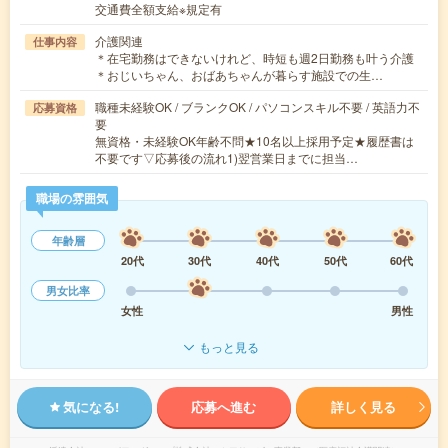
交通費全額支給※規定有
介護関連
仕事内容
＊在宅勤務はできないけれど、時短も週2日勤務も叶う介護
＊おじいちゃん、おばあちゃんが暮らす施設での生…
職種未経験OK / ブランクOK / パソコンスキル不要 / 英語力不
応募資格
要
無資格・未経験OK年齢不問★10名以上採用予定★履歴書は
不要です▽応募後の流れ1)翌営業日までに担当…
職場の雰囲気
年齢層
20代
30代
40代
50代
60代
男女比率
女性
男性
もっと見る
気になる!
応募へ進む
詳しく見る