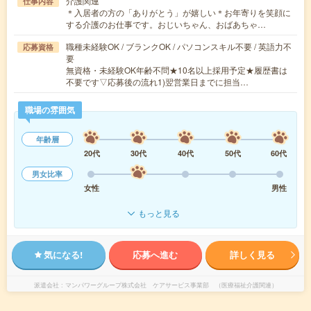
介護関連
仕事内容
＊入居者の方の「ありがとう」が嬉しい＊お年寄りを笑顔に
する介護のお仕事です。おじいちゃん、おばあちゃ…
職種未経験OK / ブランクOK / パソコンスキル不要 / 英語力不
応募資格
要
無資格・未経験OK年齢不問★10名以上採用予定★履歴書は
不要です▽応募後の流れ1)翌営業日までに担当…
職場の雰囲気
年齢層
20代
30代
40代
50代
60代
男女比率
女性
男性
もっと見る
気になる!
応募へ進む
詳しく見る
派遣会社
マンパワーグループ株式会社 ケアサービス事業部 （医療福祉介護関連）