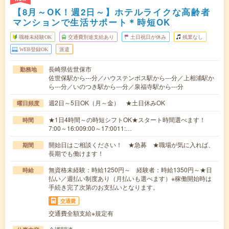
【8月～OK！週2日～】ホテルライクな高齢者
マンションで生活サポート＊時短OK
職種未経験OK
交通費別途支給あり
土日祝日が休み
残業なし
WEB登録OK
派遣
長崎県佐世保市
勤務地
佐世保駅から---分／ハウステンボス駅から---分／上相浦駅か
ら---分／いのつき駅から---分／泉福寺駅から---分
週2日～5日OK（月～金） ★土日休みOK
曜日頻度
★1日4時間～の時短シフトOK★スタート時間選べます！
時間
7:00～16:009:00～17:0011:…
開始日はご相談ください！ ★急募 ★職場が気に入れば、
期間
長期でも働けます！
無資格未経験：時給1250円～ 経験者：時給1350円～★日
時給
払い／週払い制度あり（月払いも選べます）※稼働開始時は
手続き完了次第のお支払いとなります。
交通費
交通費全額支給※規定有