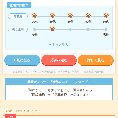
職場の雰囲気
年齢層
20代
30代
40代
50代
60代
男女比率
女性
男性
もっと見る
気になる!
応募へ進む
詳しく見る
派遣会社
マンパワーグループ株式会社 ケアサービス事業部 （医療福祉介護関連）
興味があったら「★気になる！」をタップ！
「気になる！」を押しておくと、派遣会社から
「面談確約」
や
「応募歓迎」
が届きます！
未読
掲載日
2026/08/07
NEW