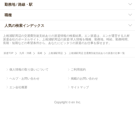
勤務地 / 路線・駅
職種
人気の検索インデックス
上相浦駅周辺の交通費別途支給ありの派遣情報の検索結果。エン派遣は、エンが運営する人材
派遣会社のポータルサイト。上相浦駅周辺の派遣/求人情報を職種、勤務地、時給、勤務時間、
長期・短期などの希望条件から、あなたにピッタリの派遣のお仕事を探せます。
派遣TOP
九州・沖縄
長崎
上相浦駅周辺
上相浦駅周辺 交通費別途支給ありの派遣の仕事一覧
個人情報の取り扱いについて
ご利用規約
ヘルプ・お問い合わせ
掲載のお問い合わせ
エン会社概要
サイトマップ
Copyright © en Inc.