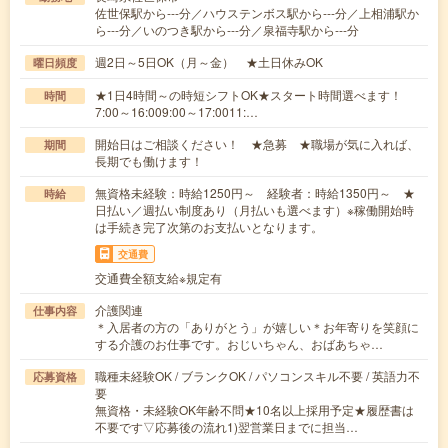
佐世保駅から---分／ハウステンボス駅から---分／上相浦駅か
ら---分／いのつき駅から---分／泉福寺駅から---分
週2日～5日OK（月～金） ★土日休みOK
曜日頻度
★1日4時間～の時短シフトOK★スタート時間選べます！
時間
7:00～16:009:00～17:0011:…
開始日はご相談ください！ ★急募 ★職場が気に入れば、
期間
長期でも働けます！
無資格未経験：時給1250円～ 経験者：時給1350円～ ★
時給
日払い／週払い制度あり（月払いも選べます）※稼働開始時
は手続き完了次第のお支払いとなります。
交通費
交通費全額支給※規定有
介護関連
仕事内容
＊入居者の方の「ありがとう」が嬉しい＊お年寄りを笑顔に
する介護のお仕事です。おじいちゃん、おばあちゃ…
職種未経験OK / ブランクOK / パソコンスキル不要 / 英語力不
応募資格
要
無資格・未経験OK年齢不問★10名以上採用予定★履歴書は
不要です▽応募後の流れ1)翌営業日までに担当…