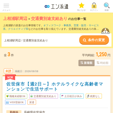
メニュー
気になる!
ログイン
検索
上相浦駅周辺
×
交通費別途支給あり
のお仕事一覧
上相浦駅の派遣のお仕事情報です。
オフィスワーク・事務系
、
営業・販売・サービス
系
、
クリエイティブ系
などのお仕事を取り揃えています。交通費別途支給ありの条件
の他に、
職種未経験OK
、
友だちと一緒の応募OK
、
週4日勤務
などのこだわり条件も取
り揃えています。
条件の変更
上相浦駅周辺 / 交通費別途支給あり
3
1,250
全
件
平均時給:
円
時給順
新着順
未読
掲載日
2026/08/08
NEW
佐世保市【週2日～】ホテルライクな高齢者マ
ンションで生活サポート
職種未経験OK
交通費別途支給あり
土日祝日が休み
残業なし
WEB登録OK
派遣
長崎県佐世保市
勤務地