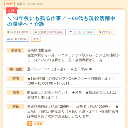
未読
掲載日
2026/08/07
NEW
＼10年後にも残る仕事／～60代も現役活躍中
の職場へ＊介護
職種未経験OK
交通費別途支給あり
土日祝日が休み
残業なし
WEB登録OK
派遣
長崎県佐世保市
勤務地
佐世保駅から---分／ハウステンボス駅から---分／上相浦駅か
ら---分／いのつき駅から---分／泉福寺駅から---分
週2日～5日OK（月～金） ★土日休みOK
曜日頻度
★1日4時間～の時短シフトOK★スタート時間選べます！
時間
7:00～16:009:00～17:0011:…
開始日はご相談ください！ ★急募 ★職場が気に入れば、
期間
長期でも働けます！
無資格未経験：時給1250円～ 経験者：時給1350円～ ★
時給
日払い／週払い制度あり（月払いも選べます）※稼働開始時
は手続き完了次第のお支払いとなります。
交通費