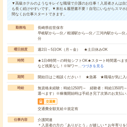
▼高級ホテルのようなキレイな職場で介護のお仕事！入居者さんは自
も長く続けやすいです。▼来社＆履歴書不要！自宅にいながらスマホ
間なくお仕事スタートできます。
勤務地
長崎県佐世保市
早岐駅から---分／相浦駅から---分／三河内駅から---分／
分
曜日頻度
週2日～5日OK（月～金） ★土日休みOK
時間
★1日4時間～の時短シフトOK★スタート時間選べます！7:00～1
など残業なし！※Wワー…
つづきを見る
期間
開始日はご相談ください！ ★急募 ★職場が気に入
時給
無資格未経験：時給1250円～ 経験者：時給1350
選べます）※稼働開始時は手続き完了次第のお支払い
交通費
交通費全額支給※規定有
仕事内容
介護関連
＊入居者の方の「ありがとう」が嬉しい＊お年寄りを