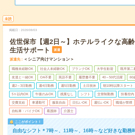
未読
掲載日
2026/08/03
佐世保市【週2日～】ホテルライクな高
生活サポート
派遣
＜シニア向けマンション＞
派遣先
職種未経験OK
社会人未経験OK
ブランクOK
大学生歓迎
既卒第二
友達と一緒OK
OA不要
英語不要
履歴書不要
40～50代活躍
6
週2～3日勤務
週4日勤務
週5日勤務
土日祝休
朝10時以降スタート
5ｈ以内OK
午後のみOK
残業なし
シフト
交替制勤務
扶養控内
交費支給
車通勤可
服装自由
日払いOK
週払いOK
職場が禁煙
自転車・バイクOK
看護師
介護士
ここがポイント！
自由なシフト＊7時～、11時～、16時～など好きな勤務