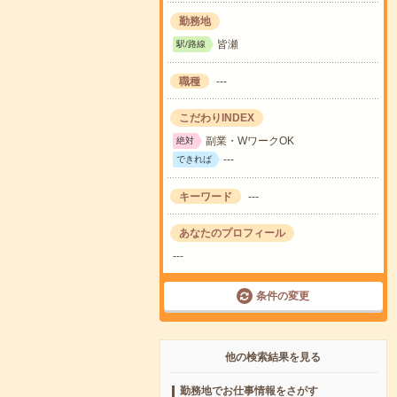
勤務地
皆瀬
駅/路線
職種
---
こだわりINDEX
副業・WワークOK
絶対
---
できれば
キーワード
---
あなたのプロフィール
---
条件の変更
他の検索結果を見る
勤務地でお仕事情報をさがす