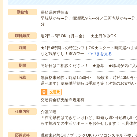
勤務地
長崎県佐世保市
早岐駅から---分／相浦駅から---分／三河内駅から---分／
分
曜日頻度
週2日～5日OK（月～金） ★土日休みOK
時間
★1日4時間～の時短シフトOK★スタート時間選べます！7:00～1
など残業なし！※Wワー…
つづきを見る
期間
開始日はご相談ください！ ★急募 ★職場が気に入
時給
無資格未経験：時給1250円～ 経験者：時給1350
選べます）※稼働開始時は手続き完了次第のお支払い
交通費
交通費全額支給※規定有
仕事内容
介護関連
＊在宅勤務はできないけれど、時短も週2日勤務も叶
らす施設での生活サポートをお任せします！ ＜具体
応募資格
職種未経験OK / ブランクOK / パソコンスキル不要 /