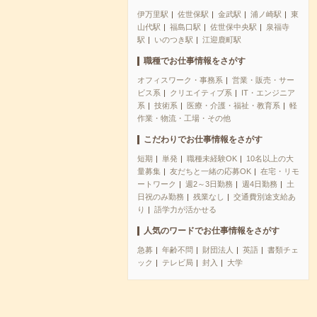
伊万里駅
佐世保駅
金武駅
浦ノ崎駅
東
山代駅
福島口駅
佐世保中央駅
泉福寺
駅
いのつき駅
江迎鹿町駅
職種でお仕事情報をさがす
オフィスワーク・事務系
営業・販売・サー
ビス系
クリエイティブ系
IT・エンジニア
系
技術系
医療・介護・福祉・教育系
軽
作業・物流・工場・その他
こだわりでお仕事情報をさがす
短期
単発
職種未経験OK
10名以上の大
量募集
友だちと一緒の応募OK
在宅・リモ
ートワーク
週2～3日勤務
週4日勤務
土
日祝のみ勤務
残業なし
交通費別途支給あ
り
語学力が活かせる
人気のワードでお仕事情報をさがす
急募
年齢不問
財団法人
英語
書類チェ
ック
テレビ局
封入
大学