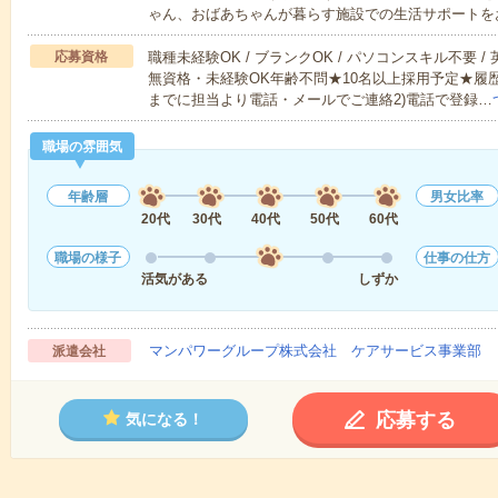
ゃん、おばあちゃんが暮らす施設での生活サポートを
応募資格
職種未経験OK / ブランクOK / パソコンスキル不要 /
無資格・未経験OK年齢不問★10名以上採用予定★履
までに担当より電話・メールでご連絡2)電話で登録…
職場の雰囲気
年齢層
男女比率
20代
30代
40代
50代
60代
職場の様子
仕事の仕方
活気がある
しずか
マンパワーグループ株式会社 ケアサービス事業部 
派遣会社
応募する
気になる！