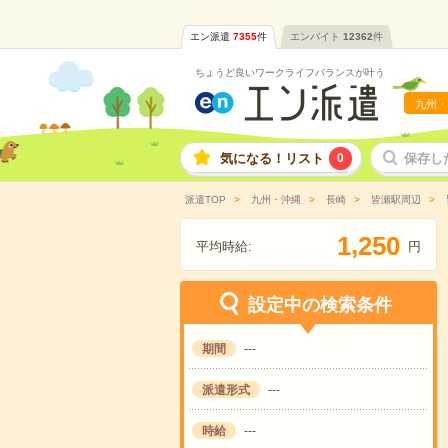
エン派遣
7355
件
エンバイト
12362
件
ちょうど良いワークライフバランスが叶う
九州・
気になる！リスト
0
保存し
派遣TOP
九州・沖縄
長崎
皆瀬駅周辺
,
1
2
5
0
平均時給:
円
設定中の検索条件
期間
---
派遣形式
---
時給
---