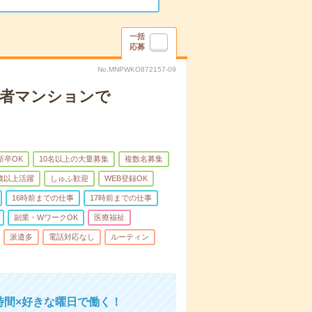
一括
応募
No.MNPWKO872157-09
齢者マンションで
新卒OK
10名以上の大量募集
複数名募集
0歳以上活躍
しゅふ歓迎
WEB登録OK
16時前までの仕事
17時前までの仕事
副業・WワークOK
医療福祉
派遣多
電話対応なし
ルーティン
時間×好きな曜日で働く！