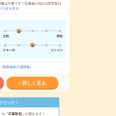
歴書は不要です▽応募後の流れ1)翌営業日
つづきを見る
女性
男性
テキパキ
コツコツ
（医療福祉介護関連）
詳しく見る
クリック！
」
や
「応募歓迎」
が届きます！