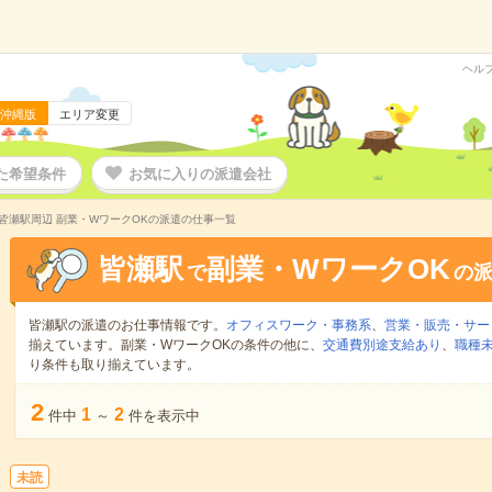
ヘル
沖縄版
エリア変更
た希望条件
お気に入りの派遣会社
皆瀬駅周辺 副業・WワークOKの派遣の仕事一覧
皆瀬駅
副業・WワークOK
で
の
皆瀬駅の派遣のお仕事情報です。
オフィスワーク・事務系
、
営業・販売・サー
揃えています。副業・WワークOKの条件の他に、
交通費別途支給あり
、
職種未
り条件も取り揃えています。
2
1
2
件中
～
件を表示中
未読