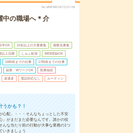
No.MNPWKO872157-09
躍中の職場へ＊介
新卒OK
10名以上の大量募集
複数名募集
0歳以上活躍
しゅふ歓迎
WEB登録OK
16時前までの仕事
17時前までの仕事
副業・WワークOK
医療福祉
派遣多
電話対応なし
ルーティン
叶うかも？！
事が心配」・・・そんなちょっとした不安
心」がまだまだ必要なんです。誰かの役
そんな当たり前の行動が大事な業務の1つ
ていきましょう