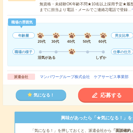
無資格・未経験OK年齢不問★10名以上採用予定★履
までに担当より電話・メールでご連絡2)電話で登録…
職場の雰囲気
年齢層
男女比率
20代
30代
40代
50代
60代
職場の様子
仕事の仕方
活気がある
しずか
マンパワーグループ株式会社 ケアサービス事業部 
派遣会社
応募する
気になる！
興味があったら「★気になる！」を
「気になる！」を押しておくと、派遣会社から
「面談確約