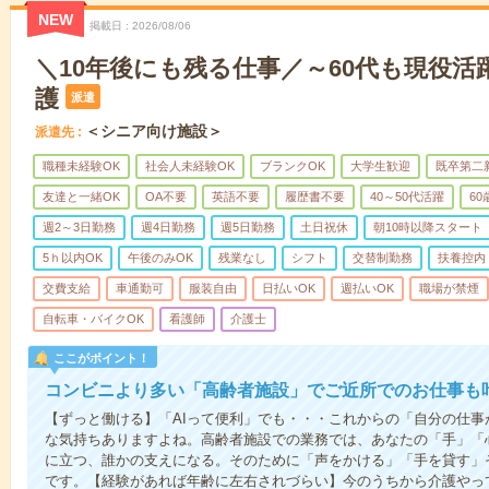
NEW
掲載日
2026/08/06
＼10年後にも残る仕事／～60代も現役活
護
派遣
＜シニア向け施設＞
派遣先
職種未経験OK
社会人未経験OK
ブランクOK
大学生歓迎
既卒第二
友達と一緒OK
OA不要
英語不要
履歴書不要
40～50代活躍
6
週2～3日勤務
週4日勤務
週5日勤務
土日祝休
朝10時以降スタート
5ｈ以内OK
午後のみOK
残業なし
シフト
交替制勤務
扶養控内
交費支給
車通勤可
服装自由
日払いOK
週払いOK
職場が禁煙
自転車・バイクOK
看護師
介護士
ここがポイント！
コンビニより多い「高齢者施設」でご近所でのお仕事も
【ずっと働ける】「AIって便利」でも・・・これからの「自分の仕
な気持ちありますよね。高齢者施設での業務では、あなたの「手」「
に立つ、誰かの支えになる。そのために「声をかける」「手を貸す」
です。【経験があれば年齢に左右されづらい】今のうちから介護やっ