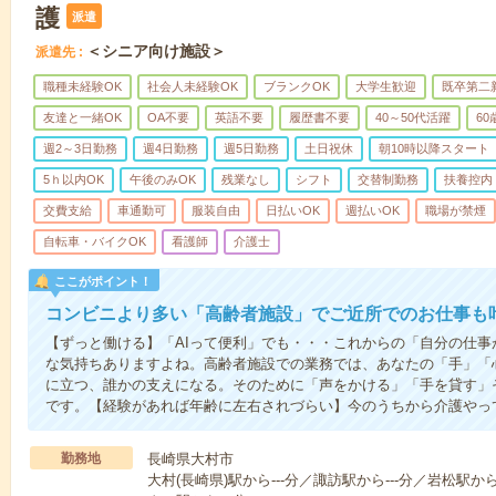
護
派遣
＜シニア向け施設＞
派遣先
職種未経験OK
社会人未経験OK
ブランクOK
大学生歓迎
既卒第二
友達と一緒OK
OA不要
英語不要
履歴書不要
40～50代活躍
6
週2～3日勤務
週4日勤務
週5日勤務
土日祝休
朝10時以降スタート
5ｈ以内OK
午後のみOK
残業なし
シフト
交替制勤務
扶養控内
交費支給
車通勤可
服装自由
日払いOK
週払いOK
職場が禁煙
自転車・バイクOK
看護師
介護士
ここがポイント！
コンビニより多い「高齢者施設」でご近所でのお仕事も
【ずっと働ける】「AIって便利」でも・・・これからの「自分の仕
な気持ちありますよね。高齢者施設での業務では、あなたの「手」「
に立つ、誰かの支えになる。そのために「声をかける」「手を貸す」
です。【経験があれば年齢に左右されづらい】今のうちから介護やっ
勤務地
長崎県大村市
大村(長崎県)駅から---分／諏訪駅から---分／岩松駅か