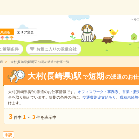
ヘル
沖縄版
エリア変更
た希望条件
お気に入りの派遣会社
辺
大村(長崎県)駅周辺 短期の派遣の仕事一覧
大村(長崎県)駅
短期
で
の派遣のお仕
大村(長崎県)駅の派遣のお仕事情報です。
オフィスワーク・事務系
、
営業・販
事を取り揃えています。短期の条件の他に、
交通費別途支給あり
、
職種未経験
けます。
3
1
3
件中
～
件を表示中
未読