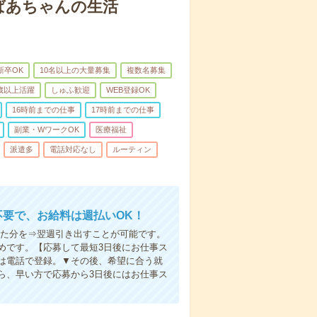
ばあちゃんの生活
新卒OK
10名以上の大量募集
複数名募集
0歳以上活躍
しゅふ歓迎
WEB登録OK
16時前までの仕事
17時前までの仕事
副業・WワークOK
医療福祉
派遣多
電話対応なし
ルーティン
不要で、お給料は週払いOK！
いた分を⇒翌週引き出すことが可能です。
めです。【応募して最短3日後にお仕事ス
は電話で登録。▼その後、希望に合う就
ら、早い方で応募から3日後にはお仕事ス