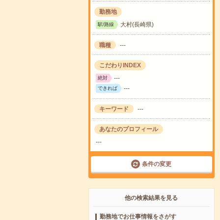
勤務地
大村(長崎県)
駅/路線
職種
---
こだわりINDEX
---
絶対
---
できれば
キーワード
---
あなたのプロフィール
---
条件の変更
他の検索結果を見る
勤務地でお仕事情報をさがす