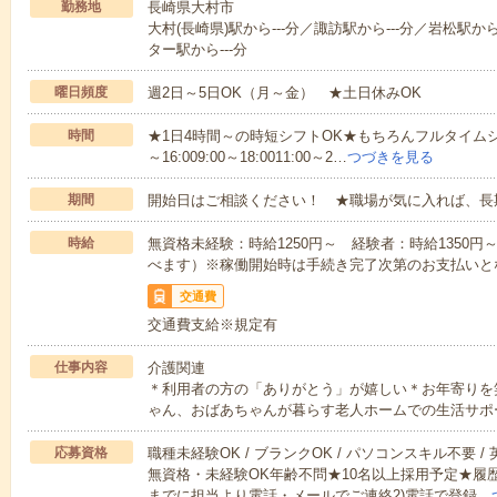
勤務地
長崎県大村市
大村(長崎県)駅から---分／諏訪駅から---分／岩松駅か
ター駅から---分
曜日頻度
週2日～5日OK（月～金） ★土日休みOK
時間
★1日4時間～の時短シフトOK★もちろんフルタイムシ
～16:009:00～18:0011:00～2…
つづきを見る
期間
開始日はご相談ください！ ★職場が気に入れば、長
時給
無資格未経験：時給1250円～ 経験者：時給1350
べます）※稼働開始時は手続き完了次第のお支払いと
交通費
交通費支給※規定有
仕事内容
介護関連
＊利用者の方の「ありがとう」が嬉しい＊お年寄りを
ゃん、おばあちゃんが暮らす老人ホームでの生活サポ
応募資格
職種未経験OK / ブランクOK / パソコンスキル不要 /
無資格・未経験OK年齢不問★10名以上採用予定★履
までに担当より電話・メールでご連絡2)電話で登録…