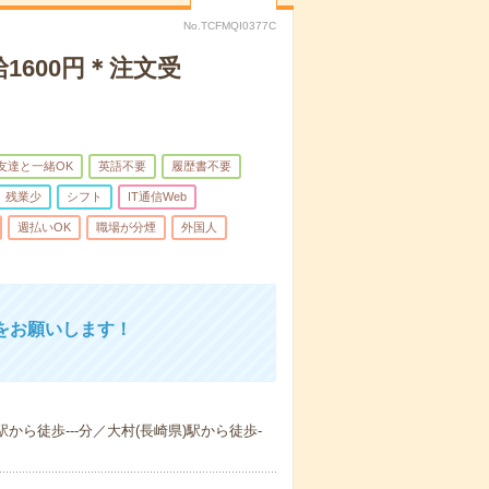
No.TCFMQI0377C
600円＊注文受
友達と一緒OK
英語不要
履歴書不要
残業少
シフト
IT通信Web
週払いOK
職場が分煙
外国人
をお願いします！
駅から徒歩---分／大村(長崎県)駅から徒歩-