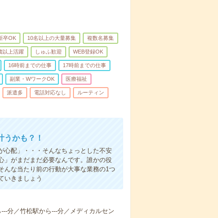
新卒OK
10名以上の大量募集
複数名募集
0歳以上活躍
しゅふ歓迎
WEB登録OK
16時前までの仕事
17時前までの仕事
副業・WワークOK
医療福祉
派遣多
電話対応なし
ルーティン
叶うかも？！
事が心配」・・・そんなちょっとした不安
心」がまだまだ必要なんです。誰かの役
そんな当たり前の行動が大事な業務の1つ
ていきましょう
ら---分／竹松駅から---分／メディカルセン