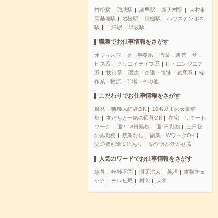
竹松駅
諏訪駅
諫早駅
新大村駅
大村車
両基地駅
岩松駅
川棚駅
ハウステンボス
駅
千綿駅
早岐駅
職種でお仕事情報をさがす
オフィスワーク・事務系
営業・販売・サー
ビス系
クリエイティブ系
IT・エンジニア
系
技術系
医療・介護・福祉・教育系
軽
作業・物流・工場・その他
こだわりでお仕事情報をさがす
単発
職種未経験OK
10名以上の大量募
集
友だちと一緒の応募OK
在宅・リモート
ワーク
週2～3日勤務
週4日勤務
土日祝
のみ勤務
残業なし
副業・WワークOK
交通費別途支給あり
語学力が活かせる
人気のワードでお仕事情報をさがす
急募
年齢不問
財団法人
英語
書類チェ
ック
テレビ局
封入
大学