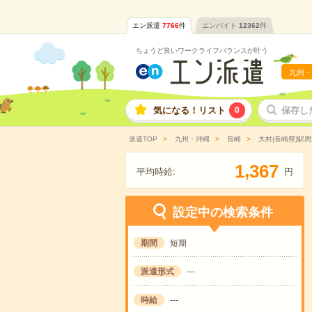
エン派遣
7766
件
エンバイト
12362
件
ちょうど良いワークライフバランスが叶う
九州・
気になる！リスト
0
保存し
派遣TOP
九州・沖縄
長崎
大村(長崎県)駅周
,
1
3
6
7
平均時給:
円
設定中の検索条件
期間
短期
派遣形式
---
時給
---