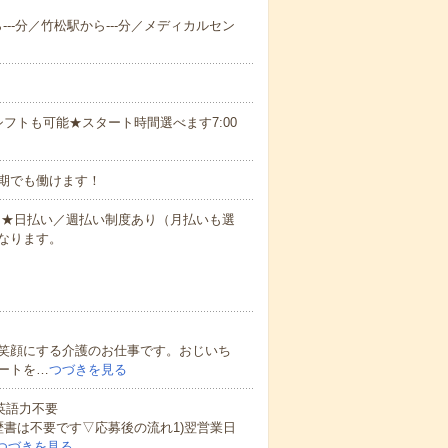
ら---分／竹松駅から---分／メディカルセン
フトも可能★スタート時間選べます7:00
期でも働けます！
円～★日払い／週払い制度あり（月払いも選
なります。
笑顔にする介護のお仕事です。おじいち
ートを…
つづきを見る
 英語力不要
歴書は不要です▽応募後の流れ1)翌営業日
つづきを見る