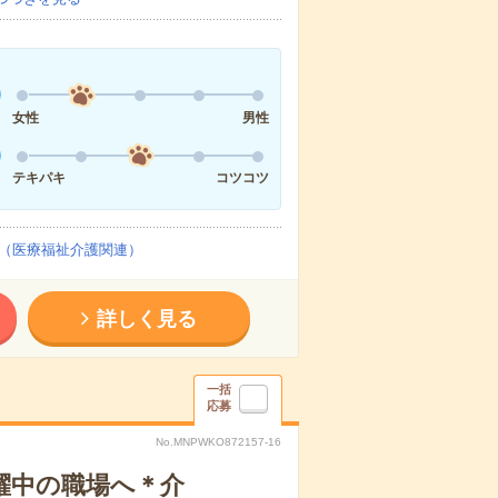
女性
男性
テキパキ
コツコツ
（医療福祉介護関連）
詳しく見る
一括
応募
No.MNPWKO872157-16
躍中の職場へ＊介