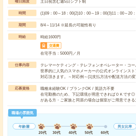
曜日頻度
土日祝含む週5日シフト制
時間
(1)09：00～18：00(2)10：00～19：00(3)11：00～20：
期間
8/4～11/14 ※延長の可能性有り
時給
時給1600円
交通費
在宅手当：5000円／月
仕事内容
テレマーケティング・テレフォンオペレーター・コー
世界的に人気のスマホメーカーの公式オンラインスト
対応頂きます。～対応例～(1)支払方法や配送方法の
応募資格
職種未経験OK / ブランクOK / 英語力不要
在宅勤務のため、下記環境が用意できればＯＫです◎
がある方・ご家族と同居の場合は個室がご用意できる
職場の雰囲気
年齢層
男女比率
20代
30代
40代
50代
60代