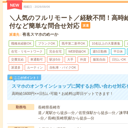
NEW
掲載日
2026/08/06
＼人気のフルリモート／経験不問！高時給1
付など簡単な問合せ対応
派遣
有名スマホのめーか
派遣先
職種未経験OK
ブランクOK
既卒第二新卒OK
10名以上の大量募集
在宅・リモートワーク
完全在宅
WEB登録OK
週5日勤務
平日休
交費支給
車通勤可
駅歩5分
大手
外資
服装自由
日払いOK
派遣多
ルーティン
自転車・バイクOK
ここがポイント！
スマホのオンラインショップに関するお問い合わせ対応
高時給1600円××日払い可能＊お給料は即日ゲットできます！
勤務地
長崎県長崎市
道ノ尾駅から徒歩---分／佐世保駅から徒歩---分／諫早
--分／長崎(長崎県)駅から徒歩---分