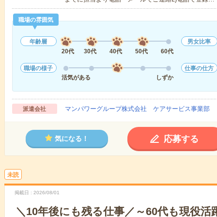
職場の雰囲気
年齢層
男女比率
20代
30代
40代
50代
60代
職場の様子
仕事の仕方
活気がある
しずか
マンパワーグループ株式会社 ケアサービス事業部 
派遣会社
応募する
気になる！
未読
掲載日
2026/08/01
＼10年後にも残る仕事／～60代も現役活