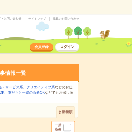
プ・お問い合わせ
サイトマップ
掲載のお問い合わせ
会員登録
ログイン
事情報一覧
売・サービス系
、
クリエイティブ系
などのお仕
OK
、
友だちと一緒の応募OK
などでもお探し頂
新着順
一括
応募