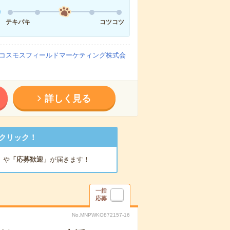
テキパキ
コツコツ
コスモスフィールドマーケティング株式会
詳しく見る
クリック！
」
や
「応募歓迎」
が届きます！
一括
応募
No.MNPWKO872157-16