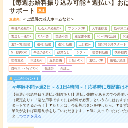
【毎週お給料振り込み可能＊週払い】お
サポート
派遣
＜ご近所の老人ホームなど＞
派遣先
職種未経験OK
社会人未経験OK
ブランクOK
大学生歓迎
既卒第二
友達と一緒OK
OA不要
英語不要
履歴書不要
40～50代活躍
6
週2～3日勤務
週4日勤務
週5日勤務
土日祝休
朝10時以降スタート
5ｈ以内OK
午後のみOK
残業なし
シフト
交替制勤務
扶養控内
交費支給
車通勤可
服装自由
日払いOK
週払いOK
職場が禁煙
自転車・バイクOK
看護師
介護士
ここがポイント！
≪年齢不問≫週2日～＆1日4時間～！応募時に履歴書は
【毎週がお給料日？週払い制度あり!】週払い制度があるので今週働
（規定あり）「急な用事ですぐにお給料が必要」という方にはおすす
タートできるかも！】▼たとえば、今応募ボタンを押したら。▼まず
業先があれば職場見学をしていただきます。▼気に入っていただいた
タ…
つづきを見る