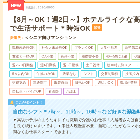
NEW
掲載日
2026/08/05
【8月～OK！週2日～】ホテルライクな
で生活サポート＊時短OK
派遣
＜シニア向けマンション＞
派遣先
職種未経験OK
社会人未経験OK
ブランクOK
大学生歓迎
既卒第二
友達と一緒OK
OA不要
英語不要
履歴書不要
40～50代活躍
6
週2～3日勤務
週4日勤務
週5日勤務
土日祝休
朝10時以降スタート
5ｈ以内OK
午後のみOK
残業なし
シフト
交替制勤務
扶養控内
交費支給
車通勤可
服装自由
日払いOK
週払いOK
職場が禁煙
自転車・バイクOK
看護師
介護士
ここがポイント！
自由なシフト＊7時～、11時～、16時～など好きな勤務
▼高級ホテルのようなキレイな職場で介護のお仕事！入居者さんは自
も長く続けやすいです。▼来社＆履歴書不要！自宅にいながらスマホ
間なくお仕事スタートできます。