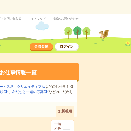
プ・お問い合わせ
サイトマップ
掲載のお問い合わせ
会員登録
ログイン
お仕事情報一覧
ービス系
、
クリエイティブ系
などのお仕事を取
験OK
、
友だちと一緒の応募OK
などのこだわり
新着順
一括
応募