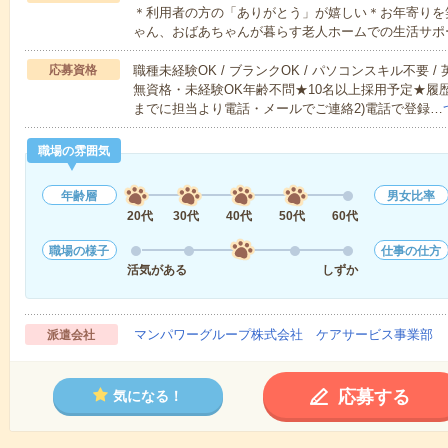
＊利用者の方の「ありがとう」が嬉しい＊お年寄りを
ゃん、おばあちゃんが暮らす老人ホームでの生活サポ
応募資格
職種未経験OK / ブランクOK / パソコンスキル不要 /
無資格・未経験OK年齢不問★10名以上採用予定★履
までに担当より電話・メールでご連絡2)電話で登録…
職場の雰囲気
年齢層
男女比率
20代
30代
40代
50代
60代
職場の様子
仕事の仕方
活気がある
しずか
マンパワーグループ株式会社 ケアサービス事業部 
派遣会社
応募する
気になる！