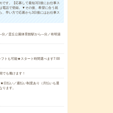
めです。【応募して最短3日後にお仕事ス
は電話で登録。▼その後、希望に合う就
ら、早い方で応募から3日後にはお仕事ス
---分／霊丘公園体育館駅から---分／有明湯
フトも可能★スタート時間選べます7:00
期でも働けます！
円～★日払い／週払い制度あり（月払いも選
なります。