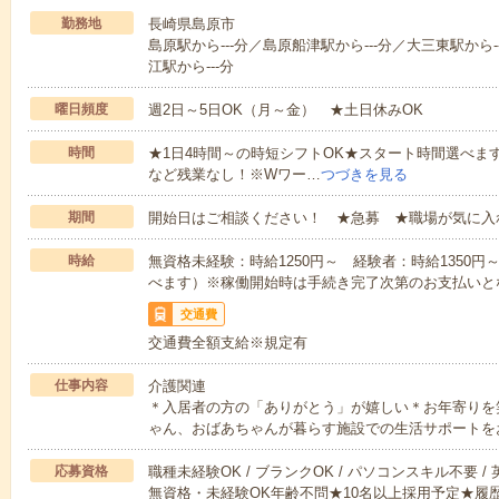
勤務地
長崎県島原市
島原駅から---分／島原船津駅から---分／大三東駅から
江駅から---分
曜日頻度
週2日～5日OK（月～金） ★土日休みOK
時間
★1日4時間～の時短シフトOK★スタート時間選べます！7:00～1
など残業なし！※Wワー…
つづきを見る
期間
開始日はご相談ください！ ★急募 ★職場が気に入
時給
無資格未経験：時給1250円～ 経験者：時給1350
べます）※稼働開始時は手続き完了次第のお支払いと
交通費
交通費全額支給※規定有
仕事内容
介護関連
＊入居者の方の「ありがとう」が嬉しい＊お年寄りを
ゃん、おばあちゃんが暮らす施設での生活サポートを
応募資格
職種未経験OK / ブランクOK / パソコンスキル不要 /
無資格・未経験OK年齢不問★10名以上採用予定★履