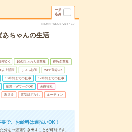
一括
応募
No.MNPWKO872157-10
ばあちゃんの生活
新卒OK
10名以上の大量募集
複数名募集
0歳以上活躍
しゅふ歓迎
WEB登録OK
16時前までの仕事
17時前までの仕事
副業・WワークOK
医療福祉
派遣多
電話対応なし
ルーティン
不要で、お給料は週払いOK！
いた分を⇒翌週引き出すことが可能です。