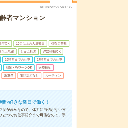
No.MNPWKO872157-10
高齢者マンション
新卒OK
10名以上の大量募集
複数名募集
0歳以上活躍
しゅふ歓迎
WEB登録OK
16時前までの仕事
17時前までの仕事
副業・WワークOK
医療福祉
派遣多
電話対応なし
ルーティン
時間×好きな曜日で働く！
立度が高めなので、体力に自信がない方
ひとつでお仕事紹介まで可能なので、手