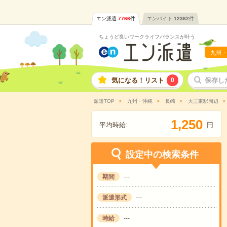
エン派遣
7766
件
エンバイト
12362
件
ちょうど良いワークライフバランスが叶う
九州・
気になる！リスト
0
保存し
派遣TOP
九州・沖縄
長崎
大三東駅周辺
,
1
2
5
0
平均時給:
円
設定中の検索条件
期間
---
派遣形式
---
時給
---