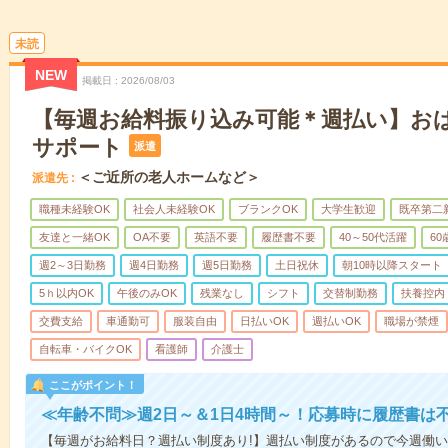
未読
NEW
掲載日
2026/08/03
【毎週お給料振り込み可能＊週払い】お
サポート
派遣
＜ご近所の老人ホームなど＞
派遣先
職種未経験OK
社会人未経験OK
ブランクOK
大学生歓迎
既卒第二
友達と一緒OK
OA不要
英語不要
履歴書不要
40～50代活躍
6
週2～3日勤務
週4日勤務
週5日勤務
土日祝休
朝10時以降スタート
5ｈ以内OK
午後のみOK
残業なし
シフト
交替制勤務
扶養控内
交費支給
車通勤可
服装自由
日払いOK
週払いOK
職場が禁煙
自転車・バイクOK
看護師
介護士
ここがポイント！
≪年齢不問≫週2日～＆1日4時間～！応募時に履歴書は
【毎週がお給料日？週払い制度あり!】週払い制度があるので今週働