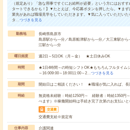
（規定あり）「急な用事ですぐにお給料が必要」という方にはおすす
タートできるかも！】▼たとえば、今応募ボタンを押したら。▼まず
業先があれば職場見学をしていただきます。▼気に入っていただいた
タ…
つづきを見る
勤務地
長崎県島原市
島原駅から---分／島原船津駅から---分／大三東駅から
江駅から---分
曜日頻度
週2日～5日OK（月～金） ★土日休みOK
時間
★1日4時間～の時短シフトOK★もちろんフルタイムシ
～16:009:00～18:0011:00～2…
つづきを見る
期間
開始日はご相談ください！ ★職場が気に入れば、長
時給
無資格未経験：時給1250円～ 経験者：時給1350
べます）※稼働開始時は手続き完了次第のお支払いと
交通費
交通費支給※規定有
仕事内容
介護関連