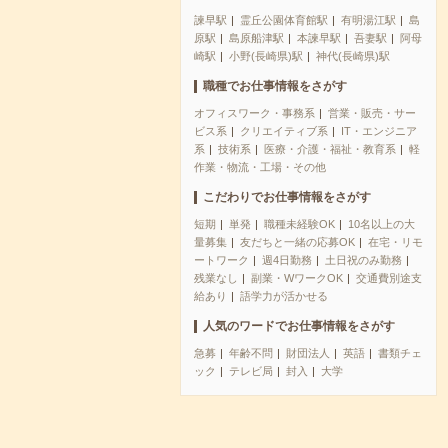
諫早駅
霊丘公園体育館駅
有明湯江駅
島
原駅
島原船津駅
本諫早駅
吾妻駅
阿母
崎駅
小野(長崎県)駅
神代(長崎県)駅
職種でお仕事情報をさがす
オフィスワーク・事務系
営業・販売・サー
ビス系
クリエイティブ系
IT・エンジニア
系
技術系
医療・介護・福祉・教育系
軽
作業・物流・工場・その他
こだわりでお仕事情報をさがす
短期
単発
職種未経験OK
10名以上の大
量募集
友だちと一緒の応募OK
在宅・リモ
ートワーク
週4日勤務
土日祝のみ勤務
残業なし
副業・WワークOK
交通費別途支
給あり
語学力が活かせる
人気のワードでお仕事情報をさがす
急募
年齢不問
財団法人
英語
書類チェ
ック
テレビ局
封入
大学