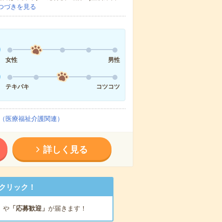
つづきを見る
女性
男性
テキパキ
コツコツ
（医療福祉介護関連）
詳しく見る
クリック！
」
や
「応募歓迎」
が届きます！