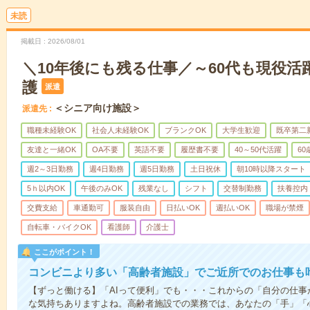
未読
掲載日
2026/08/01
＼10年後にも残る仕事／～60代も現役活
護
派遣
＜シニア向け施設＞
派遣先
職種未経験OK
社会人未経験OK
ブランクOK
大学生歓迎
既卒第二
友達と一緒OK
OA不要
英語不要
履歴書不要
40～50代活躍
6
週2～3日勤務
週4日勤務
週5日勤務
土日祝休
朝10時以降スタート
5ｈ以内OK
午後のみOK
残業なし
シフト
交替制勤務
扶養控内
交費支給
車通勤可
服装自由
日払いOK
週払いOK
職場が禁煙
自転車・バイクOK
看護師
介護士
ここがポイント！
コンビニより多い「高齢者施設」でご近所でのお仕事も
【ずっと働ける】「AIって便利」でも・・・これからの「自分の仕
な気持ちありますよね。高齢者施設での業務では、あなたの「手」「