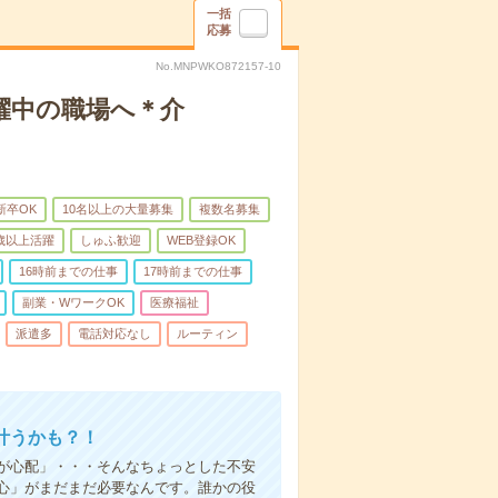
一括
応募
No.MNPWKO872157-10
躍中の職場へ＊介
新卒OK
10名以上の大量募集
複数名募集
0歳以上活躍
しゅふ歓迎
WEB登録OK
16時前までの仕事
17時前までの仕事
副業・WワークOK
医療福祉
派遣多
電話対応なし
ルーティン
叶うかも？！
事が心配」・・・そんなちょっとした不安
心」がまだまだ必要なんです。誰かの役