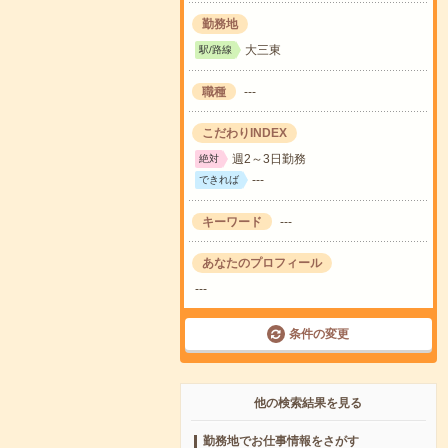
勤務地
大三東
駅/路線
職種
---
こだわりINDEX
週2～3日勤務
絶対
---
できれば
キーワード
---
あなたのプロフィール
---
条件の変更
他の検索結果を見る
勤務地でお仕事情報をさがす