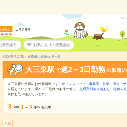
ヘル
沖縄版
エリア変更
た希望条件
お気に入りの派遣会社
大三東駅周辺 週2～3日勤務の派遣の仕事一覧
大三東駅
週2～3日勤務
で
の派遣の
大三東駅の派遣のお仕事情報です。
オフィスワーク・事務系
、
営業・販売・サ
り揃えています。週2～3日勤務の条件の他に、
交通費別途支給あり
、
職種未経
条件も取り揃えています。
3
1
3
件中
～
件を表示中
未読