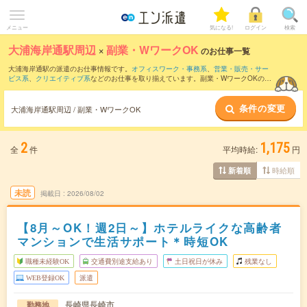
メニュー
気になる!
ログイン
検索
大浦海岸通駅周辺
×
副業・WワークOK
のお仕事一覧
大浦海岸通駅の派遣のお仕事情報です。
オフィスワーク・事務系
、
営業・販売・サー
ビス系
、
クリエイティブ系
などのお仕事を取り揃えています。副業・WワークOKの条
件の他に、
交通費別途支給あり
、
職種未経験OK
、
友だちと一緒の応募OK
などのこだ
わり条件も取り揃えています。
条件の変更
大浦海岸通駅周辺 / 副業・WワークOK
2
1,175
全
件
平均時給:
円
時給順
新着順
未読
掲載日
2026/08/02
【8月～OK！週2日～】ホテルライクな高齢者
マンションで生活サポート＊時短OK
職種未経験OK
交通費別途支給あり
土日祝日が休み
残業なし
WEB登録OK
派遣
長崎県長崎市
勤務地