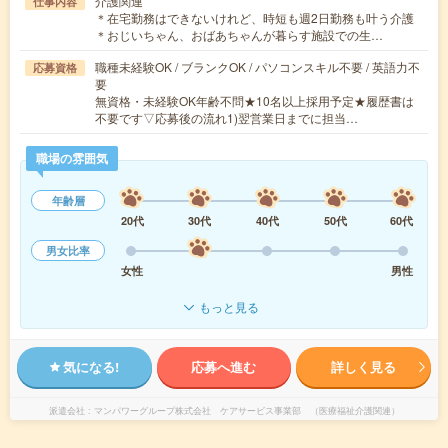
介護関連
仕事内容
＊在宅勤務はできないけれど、時短も週2日勤務も叶う介護
＊おじいちゃん、おばあちゃんが暮らす施設での生…
職種未経験OK / ブランクOK / パソコンスキル不要 / 英語力不
応募資格
要
無資格・未経験OK年齢不問★10名以上採用予定★履歴書は
不要です▽応募後の流れ1)翌営業日までに担当…
職場の雰囲気
年齢層
20代
30代
40代
50代
60代
男女比率
女性
男性
もっと見る
気になる!
応募へ進む
詳しく見る
派遣会社
マンパワーグループ株式会社 ケアサービス事業部 （医療福祉介護関連）