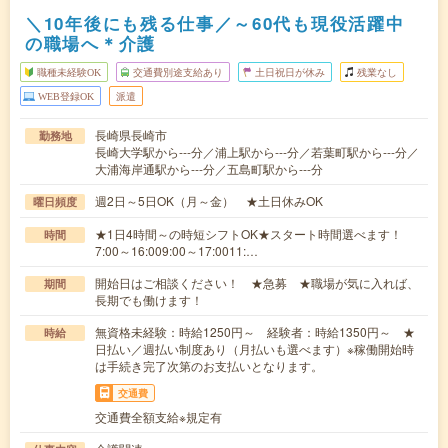
＼10年後にも残る仕事／～60代も現役活躍中
の職場へ＊介護
職種未経験OK
交通費別途支給あり
土日祝日が休み
残業なし
WEB登録OK
派遣
長崎県長崎市
勤務地
長崎大学駅から---分／浦上駅から---分／若葉町駅から---分／
大浦海岸通駅から---分／五島町駅から---分
週2日～5日OK（月～金） ★土日休みOK
曜日頻度
★1日4時間～の時短シフトOK★スタート時間選べます！
時間
7:00～16:009:00～17:0011:…
開始日はご相談ください！ ★急募 ★職場が気に入れば、
期間
長期でも働けます！
無資格未経験：時給1250円～ 経験者：時給1350円～ ★
時給
日払い／週払い制度あり（月払いも選べます）※稼働開始時
は手続き完了次第のお支払いとなります。
交通費
交通費全額支給※規定有