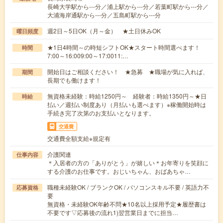
長崎大学駅から---分／浦上駅から---分／若葉町駅から---分／
大浦海岸通駅から---分／五島町駅から---分
週2日～5日OK（月～金） ★土日休みOK
曜日頻度
★1日4時間～の時短シフトOK★スタート時間選べます！
時間
7:00～16:009:00～17:0011:…
開始日はご相談ください！ ★急募 ★職場が気に入れば、
期間
長期でも働けます！
無資格未経験：時給1250円～ 経験者：時給1350円～★日
時給
払い／週払い制度あり（月払いも選べます）※稼働開始時は
手続き完了次第のお支払いとなります。
交通費
交通費全額支給※規定有
介護関連
仕事内容
＊入居者の方の「ありがとう」が嬉しい＊お年寄りを笑顔に
する介護のお仕事です。おじいちゃん、おばあちゃ…
職種未経験OK / ブランクOK / パソコンスキル不要 / 英語力不
応募資格
要
無資格・未経験OK年齢不問★10名以上採用予定★履歴書は
不要です▽応募後の流れ1)翌営業日までに担当…