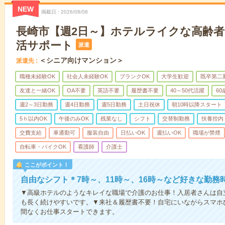
NEW
掲載日
2026/08/08
長崎市【週2日～】ホテルライクな高齢
活サポート
派遣
＜シニア向けマンション＞
派遣先
職種未経験OK
社会人未経験OK
ブランクOK
大学生歓迎
既卒第二
友達と一緒OK
OA不要
英語不要
履歴書不要
40～50代活躍
6
週2～3日勤務
週4日勤務
週5日勤務
土日祝休
朝10時以降スタート
5ｈ以内OK
午後のみOK
残業なし
シフト
交替制勤務
扶養控内
交費支給
車通勤可
服装自由
日払いOK
週払いOK
職場が禁煙
自転車・バイクOK
看護師
介護士
ここがポイント！
自由なシフト＊7時～、11時～、16時～など好きな勤務
▼高級ホテルのようなキレイな職場で介護のお仕事！入居者さんは自
も長く続けやすいです。▼来社＆履歴書不要！自宅にいながらスマホ
間なくお仕事スタートできます。