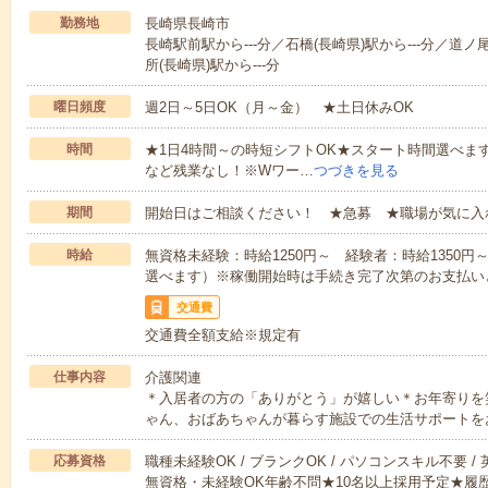
勤務地
長崎県長崎市
長崎駅前駅から---分／石橋(長崎県)駅から---分／道ノ
所(長崎県)駅から---分
曜日頻度
週2日～5日OK（月～金） ★土日休みOK
時間
★1日4時間～の時短シフトOK★スタート時間選べます！7:00～1
など残業なし！※Wワー…
つづきを見る
期間
開始日はご相談ください！ ★急募 ★職場が気に入
時給
無資格未経験：時給1250円～ 経験者：時給1350
選べます）※稼働開始時は手続き完了次第のお支払い
交通費
交通費全額支給※規定有
仕事内容
介護関連
＊入居者の方の「ありがとう」が嬉しい＊お年寄りを
ゃん、おばあちゃんが暮らす施設での生活サポートを
応募資格
職種未経験OK / ブランクOK / パソコンスキル不要 /
無資格・未経験OK年齢不問★10名以上採用予定★履