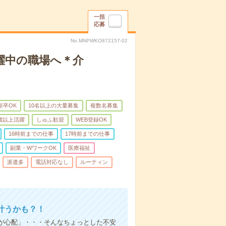
一括
応募
No.MNPWKO872157-02
躍中の職場へ＊介
新卒OK
10名以上の大量募集
複数名募集
0歳以上活躍
しゅふ歓迎
WEB登録OK
16時前までの仕事
17時前までの仕事
副業・WワークOK
医療福祉
派遣多
電話対応なし
ルーティン
叶うかも？！
事が心配」・・・そんなちょっとした不安