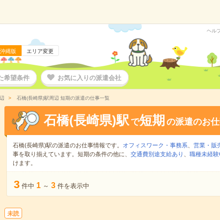
ヘル
沖縄版
エリア変更
た希望条件
お気に入りの派遣会社
辺
石橋(長崎県)駅周辺 短期の派遣の仕事一覧
石橋(長崎県)駅
短期
で
の派遣のお仕
石橋(長崎県)駅の派遣のお仕事情報です。
オフィスワーク・事務系
、
営業・販
事を取り揃えています。短期の条件の他に、
交通費別途支給あり
、
職種未経験
けます。
3
1
3
件中
～
件を表示中
未読