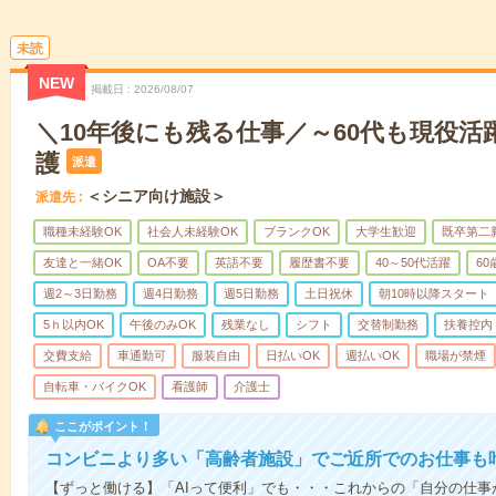
未読
NEW
掲載日
2026/08/07
＼10年後にも残る仕事／～60代も現役活
護
派遣
＜シニア向け施設＞
派遣先
職種未経験OK
社会人未経験OK
ブランクOK
大学生歓迎
既卒第二
友達と一緒OK
OA不要
英語不要
履歴書不要
40～50代活躍
6
週2～3日勤務
週4日勤務
週5日勤務
土日祝休
朝10時以降スタート
5ｈ以内OK
午後のみOK
残業なし
シフト
交替制勤務
扶養控内
交費支給
車通勤可
服装自由
日払いOK
週払いOK
職場が禁煙
自転車・バイクOK
看護師
介護士
ここがポイント！
コンビニより多い「高齢者施設」でご近所でのお仕事も
【ずっと働ける】「AIって便利」でも・・・これからの「自分の仕