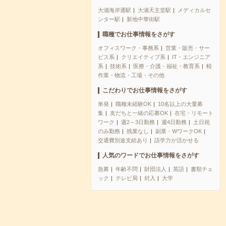
大浦海岸通駅
大浦天主堂駅
メディカルセ
ンター駅
新地中華街駅
職種でお仕事情報をさがす
オフィスワーク・事務系
営業・販売・サー
ビス系
クリエイティブ系
IT・エンジニア
系
技術系
医療・介護・福祉・教育系
軽
作業・物流・工場・その他
こだわりでお仕事情報をさがす
単発
職種未経験OK
10名以上の大量募
集
友だちと一緒の応募OK
在宅・リモート
ワーク
週2～3日勤務
週4日勤務
土日祝
のみ勤務
残業なし
副業・WワークOK
交通費別途支給あり
語学力が活かせる
人気のワードでお仕事情報をさがす
急募
年齢不問
財団法人
英語
書類チェ
ック
テレビ局
封入
大学