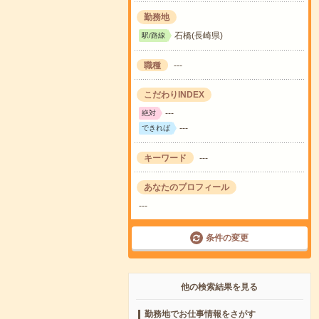
勤務地
石橋(長崎県)
駅/路線
職種
---
こだわりINDEX
---
絶対
---
できれば
キーワード
---
あなたのプロフィール
---
条件の変更
他の検索結果を見る
勤務地でお仕事情報をさがす