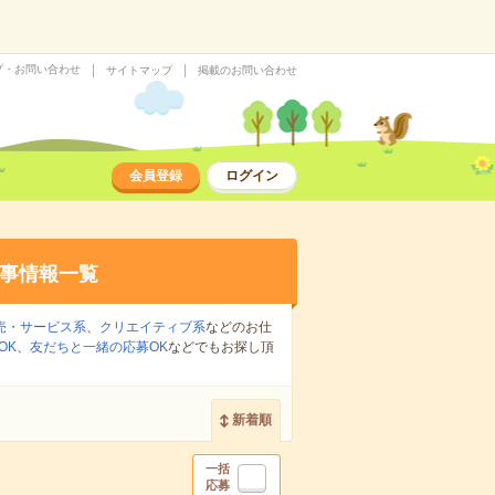
プ・お問い合わせ
サイトマップ
掲載のお問い合わせ
会員登録
ログイン
事情報一覧
売・サービス系
、
クリエイティブ系
などのお仕
OK
、
友だちと一緒の応募OK
などでもお探し頂
新着順
一括
応募