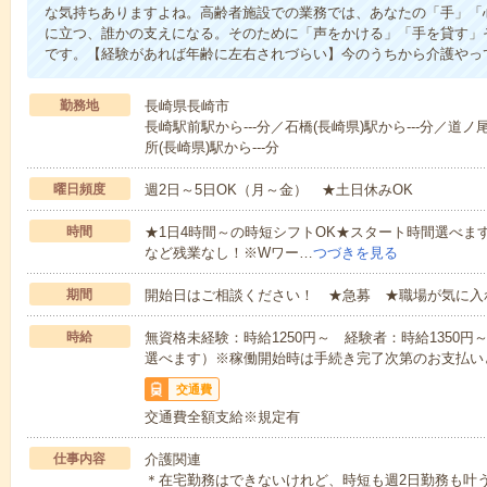
な気持ちありますよね。高齢者施設での業務では、あなたの「手」「
に立つ、誰かの支えになる。そのために「声をかける」「手を貸す」
です。【経験があれば年齢に左右されづらい】今のうちから介護やっ
勤務地
長崎県長崎市
長崎駅前駅から---分／石橋(長崎県)駅から---分／道ノ
所(長崎県)駅から---分
曜日頻度
週2日～5日OK（月～金） ★土日休みOK
時間
★1日4時間～の時短シフトOK★スタート時間選べます！7:00～1
など残業なし！※Wワー…
つづきを見る
期間
開始日はご相談ください！ ★急募 ★職場が気に入
時給
無資格未経験：時給1250円～ 経験者：時給1350
選べます）※稼働開始時は手続き完了次第のお支払い
交通費
交通費全額支給※規定有
仕事内容
介護関連
＊在宅勤務はできないけれど、時短も週2日勤務も叶