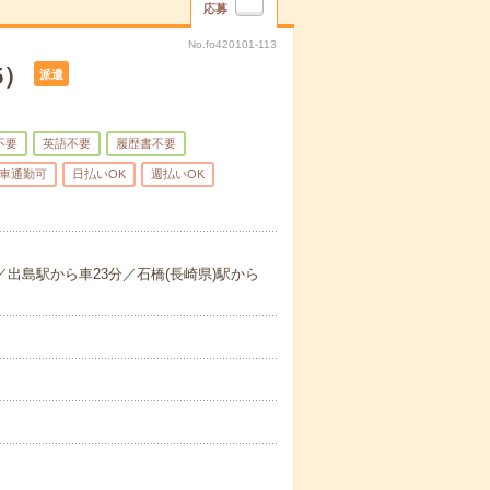
応募
No.fo420101-113
5）
派遣
不要
英語不要
履歴書不要
車通勤可
日払いOK
週払いOK
／出島駅から車23分／石橋(長崎県)駅から