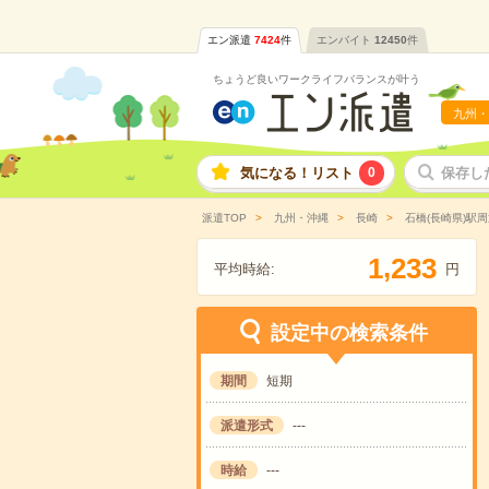
エン派遣
7424
件
エンバイト
12450
件
ちょうど良いワークライフバランスが叶う
九州・
気になる！リスト
0
保存し
派遣TOP
九州・沖縄
長崎
石橋(長崎県)駅周
,
1
2
3
3
平均時給:
円
設定中の検索条件
期間
短期
派遣形式
---
時給
---