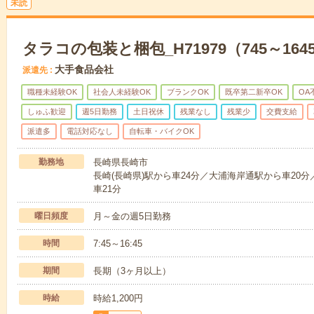
未読
タラコの包装と梱包_H71979（745～164
大手食品会社
派遣先
職種未経験OK
社会人未経験OK
ブランクOK
既卒第二新卒OK
OA
しゅふ歓迎
週5日勤務
土日祝休
残業なし
残業少
交費支給
派遣多
電話対応なし
自転車・バイクOK
勤務地
長崎県長崎市
長崎(長崎県)駅から車24分／大浦海岸通駅から車20分
車21分
曜日頻度
月～金の週5日勤務
時間
7:45～16:45
期間
長期（3ヶ月以上）
時給
時給1,200円