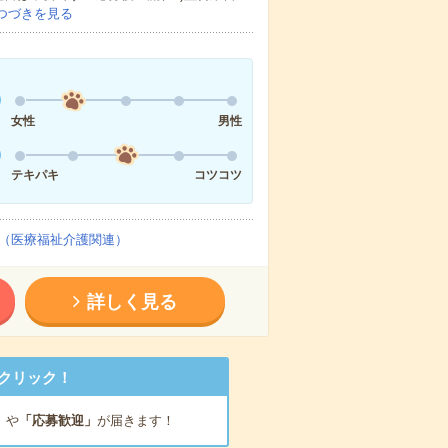
つづきを見る
女性
男性
テキパキ
コツコツ
（医療福祉介護関連）
詳しく見る
クリック！
」
や
「応募歓迎」
が届きます！