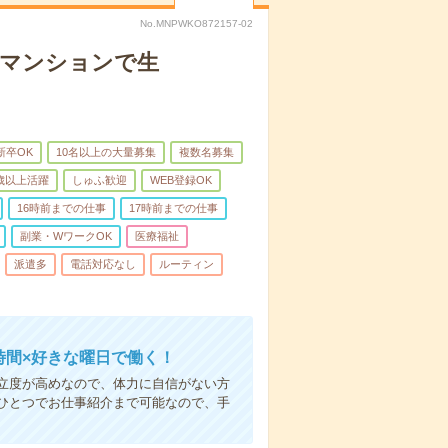
No.MNPWKO872157-02
者マンションで生
新卒OK
10名以上の大量募集
複数名募集
0歳以上活躍
しゅふ歓迎
WEB登録OK
16時前までの仕事
17時前までの仕事
副業・WワークOK
医療福祉
派遣多
電話対応なし
ルーティン
時間×好きな曜日で働く！
立度が高めなので、体力に自信がない方
ひとつでお仕事紹介まで可能なので、手