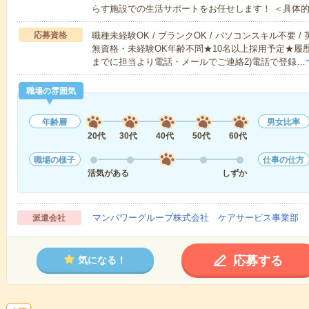
らす施設での生活サポートをお任せします！ ＜具体
応募資格
職種未経験OK / ブランクOK / パソコンスキル不要 /
無資格・未経験OK年齢不問★10名以上採用予定★履
までに担当より電話・メールでご連絡2)電話で登録…
職場の雰囲気
年齢層
男女比率
20代
30代
40代
50代
60代
職場の様子
仕事の仕方
活気がある
しずか
マンパワーグループ株式会社 ケアサービス事業部 
派遣会社
応募する
気になる！