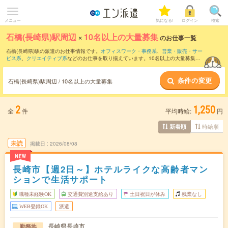
メニュー
気になる!
ログイン
検索
石橋(長崎県)駅周辺
×
10名以上の大量募集
のお仕事一覧
石橋(長崎県)駅の派遣のお仕事情報です。
オフィスワーク・事務系
、
営業・販売・サー
ビス系
、
クリエイティブ系
などのお仕事を取り揃えています。10名以上の大量募集の
条件の他に、
交通費別途支給あり
、
職種未経験OK
、
友だちと一緒の応募OK
などのこ
だわり条件も取り揃えています。
条件の変更
石橋(長崎県)駅周辺 / 10名以上の大量募集
2
1,250
全
件
平均時給:
円
時給順
新着順
未読
掲載日
2026/08/08
NEW
長崎市【週2日～】ホテルライクな高齢者マン
ションで生活サポート
職種未経験OK
交通費別途支給あり
土日祝日が休み
残業なし
WEB登録OK
派遣
長崎県長崎市
勤務地