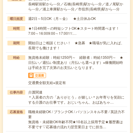
長崎駅前駅から---分／石橋(長崎県)駅から---分／道ノ尾駅か
ら---分／浦上車庫駅から---分／市役所(長崎県)駅から---分
週2日～5日OK（月～金） ★土日休みOK
曜日頻度
★1日4時間～の時短シフトOK★スタート時間選べます！
時間
7:00～16:009:00～17:0011:…
開始日はご相談ください！ ★急募 ★職場が気に入れば、
期間
長期でも働けます！
無資格未経験：時給1250円～ 経験者：時給1350円～ ★
時給
日払い／週払い制度あり（月払いも選べます）※稼働開始時
は手続き完了次第のお支払いとなります。
交通費
交通費全額支給※規定有
介護関連
仕事内容
＊入居者の方の「ありがとう」が嬉しい＊お年寄りを笑顔に
する介護のお仕事です。おじいちゃん、おばあちゃ…
職種未経験OK / ブランクOK / パソコンスキル不要 / 英語力不
応募資格
要
無資格・未経験OK年齢不問★10名以上採用予定★履歴書は
不要です▽応募後の流れ1)翌営業日までに担当…