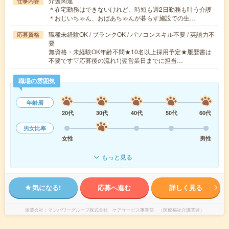
介護関連
仕事内容
＊在宅勤務はできないけれど、時短も週2日勤務も叶う介護
＊おじいちゃん、おばあちゃんが暮らす施設での生…
職種未経験OK / ブランクOK / パソコンスキル不要 / 英語力不
応募資格
要
無資格・未経験OK年齢不問★10名以上採用予定★履歴書は
不要です▽応募後の流れ1)翌営業日までに担当…
職場の雰囲気
年齢層
20代
30代
40代
50代
60代
男女比率
女性
男性
もっと見る
気になる!
応募へ進む
詳しく見る
派遣会社
マンパワーグループ株式会社 ケアサービス事業部 （医療福祉介護関連）