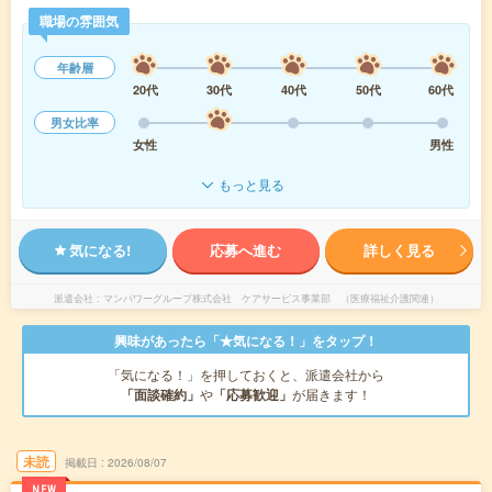
職場の雰囲気
年齢層
20代
30代
40代
50代
60代
男女比率
女性
男性
もっと見る
気になる!
応募へ進む
詳しく見る
派遣会社
マンパワーグループ株式会社 ケアサービス事業部 （医療福祉介護関連）
興味があったら「★気になる！」をタップ！
「気になる！」を押しておくと、派遣会社から
「面談確約」
や
「応募歓迎」
が届きます！
未読
掲載日
2026/08/07
NEW