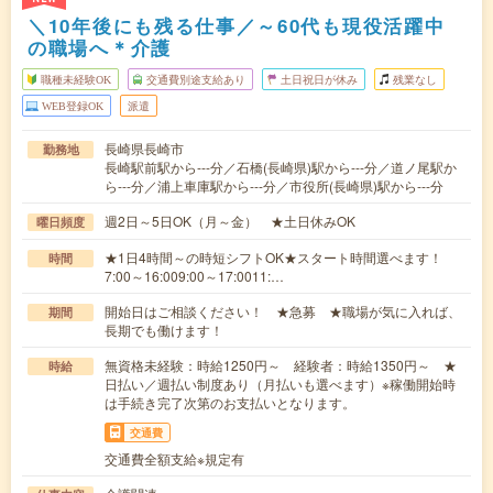
＼10年後にも残る仕事／～60代も現役活躍中
の職場へ＊介護
職種未経験OK
交通費別途支給あり
土日祝日が休み
残業なし
WEB登録OK
派遣
長崎県長崎市
勤務地
長崎駅前駅から---分／石橋(長崎県)駅から---分／道ノ尾駅か
ら---分／浦上車庫駅から---分／市役所(長崎県)駅から---分
週2日～5日OK（月～金） ★土日休みOK
曜日頻度
★1日4時間～の時短シフトOK★スタート時間選べます！
時間
7:00～16:009:00～17:0011:…
開始日はご相談ください！ ★急募 ★職場が気に入れば、
期間
長期でも働けます！
無資格未経験：時給1250円～ 経験者：時給1350円～ ★
時給
日払い／週払い制度あり（月払いも選べます）※稼働開始時
は手続き完了次第のお支払いとなります。
交通費
交通費全額支給※規定有