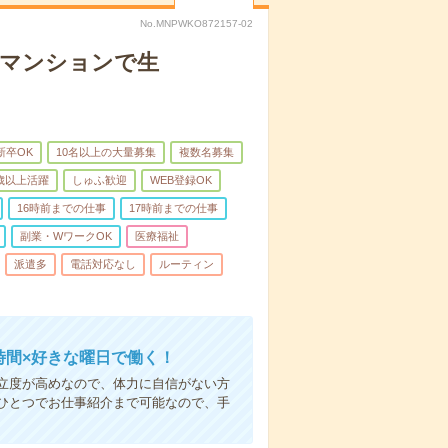
No.MNPWKO872157-02
者マンションで生
新卒OK
10名以上の大量募集
複数名募集
0歳以上活躍
しゅふ歓迎
WEB登録OK
16時前までの仕事
17時前までの仕事
副業・WワークOK
医療福祉
派遣多
電話対応なし
ルーティン
時間×好きな曜日で働く！
立度が高めなので、体力に自信がない方
ひとつでお仕事紹介まで可能なので、手