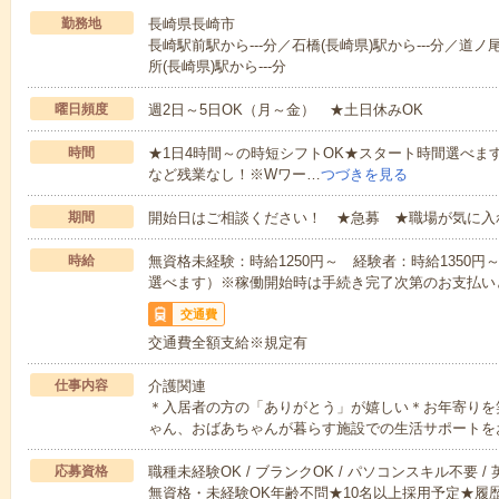
勤務地
長崎県長崎市
長崎駅前駅から---分／石橋(長崎県)駅から---分／道ノ
所(長崎県)駅から---分
曜日頻度
週2日～5日OK（月～金） ★土日休みOK
時間
★1日4時間～の時短シフトOK★スタート時間選べます！7:00～1
など残業なし！※Wワー…
つづきを見る
期間
開始日はご相談ください！ ★急募 ★職場が気に入
時給
無資格未経験：時給1250円～ 経験者：時給1350
選べます）※稼働開始時は手続き完了次第のお支払い
交通費
交通費全額支給※規定有
仕事内容
介護関連
＊入居者の方の「ありがとう」が嬉しい＊お年寄りを
ゃん、おばあちゃんが暮らす施設での生活サポートを
応募資格
職種未経験OK / ブランクOK / パソコンスキル不要 /
無資格・未経験OK年齢不問★10名以上採用予定★履