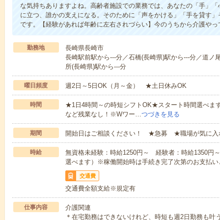
な気持ちありますよね。高齢者施設での業務では、あなたの「手」「
に立つ、誰かの支えになる。そのために「声をかける」「手を貸す」
です。【経験があれば年齢に左右されづらい】今のうちから介護やっ
勤務地
長崎県長崎市
長崎駅前駅から---分／石橋(長崎県)駅から---分／道ノ
所(長崎県)駅から---分
曜日頻度
週2日～5日OK（月～金） ★土日休みOK
時間
★1日4時間～の時短シフトOK★スタート時間選べます！7:00～1
など残業なし！※Wワー…
つづきを見る
期間
開始日はご相談ください！ ★急募 ★職場が気に入
時給
無資格未経験：時給1250円～ 経験者：時給1350
選べます）※稼働開始時は手続き完了次第のお支払い
交通費
交通費全額支給※規定有
仕事内容
介護関連
＊在宅勤務はできないけれど、時短も週2日勤務も叶