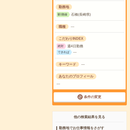
勤務地
石橋(長崎県)
駅/路線
職種
---
こだわりINDEX
週4日勤務
絶対
---
できれば
キーワード
---
あなたのプロフィール
---
条件の変更
他の検索結果を見る
勤務地でお仕事情報をさがす