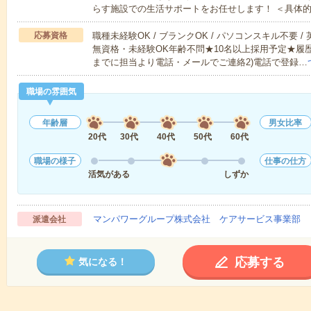
らす施設での生活サポートをお任せします！ ＜具体
応募資格
職種未経験OK / ブランクOK / パソコンスキル不要 /
無資格・未経験OK年齢不問★10名以上採用予定★履
までに担当より電話・メールでご連絡2)電話で登録…
職場の雰囲気
年齢層
男女比率
20代
30代
40代
50代
60代
職場の様子
仕事の仕方
活気がある
しずか
マンパワーグループ株式会社 ケアサービス事業部 
派遣会社
応募する
気になる！