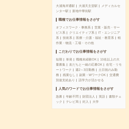
大浦海岸通駅
大浦天主堂駅
メディカルセ
ンター駅
新地中華街駅
職種でお仕事情報をさがす
オフィスワーク・事務系
営業・販売・サー
ビス系
クリエイティブ系
IT・エンジニア
系
技術系
医療・介護・福祉・教育系
軽
作業・物流・工場・その他
こだわりでお仕事情報をさがす
短期
単発
職種未経験OK
10名以上の大
量募集
友だちと一緒の応募OK
在宅・リモ
ートワーク
週2～3日勤務
土日祝のみ勤
務
残業なし
副業・WワークOK
交通費
別途支給あり
語学力が活かせる
人気のワードでお仕事情報をさがす
急募
年齢不問
財団法人
英語
書類チェ
ック
テレビ局
封入
大学