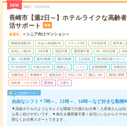
NEW
掲載日
2026/08/08
長崎市【週2日～】ホテルライクな高齢
活サポート
派遣
＜シニア向けマンション＞
派遣先
職種未経験OK
社会人未経験OK
ブランクOK
大学生歓迎
既卒第二
友達と一緒OK
OA不要
英語不要
履歴書不要
40～50代活躍
6
週2～3日勤務
週4日勤務
週5日勤務
土日祝休
朝10時以降スタート
5ｈ以内OK
午後のみOK
残業なし
シフト
交替制勤務
扶養控内
交費支給
車通勤可
服装自由
日払いOK
週払いOK
職場が禁煙
自転車・バイクOK
看護師
介護士
ここがポイント！
自由なシフト＊7時～、11時～、16時～など好きな勤務
▼高級ホテルのようなキレイな職場で介護のお仕事！入居者さんは自
も長く続けやすいです。▼来社＆履歴書不要！自宅にいながらスマホ
間なくお仕事スタートできます。