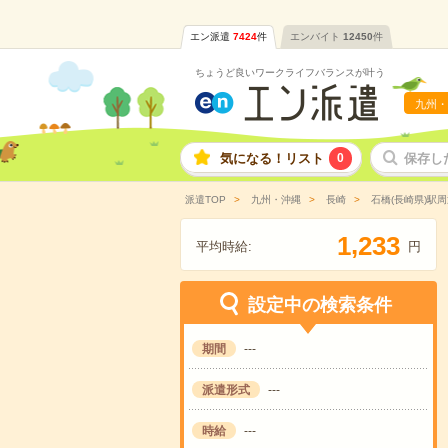
エン派遣
7424
件
エンバイト
12450
件
ちょうど良いワークライフバランスが叶う
九州・
気になる！リスト
0
保存し
派遣TOP
九州・沖縄
長崎
石橋(長崎県)駅周
,
1
2
3
3
平均時給:
円
設定中の検索条件
期間
---
派遣形式
---
時給
---