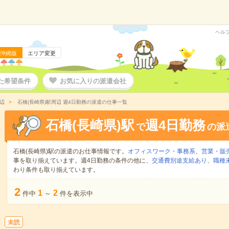
ヘル
沖縄版
エリア変更
た希望条件
お気に入りの派遣会社
辺
石橋(長崎県)駅周辺 週4日勤務の派遣の仕事一覧
石橋(長崎県)駅
週4日勤務
で
の派
石橋(長崎県)駅の派遣のお仕事情報です。
オフィスワーク・事務系
、
営業・販
事を取り揃えています。週4日勤務の条件の他に、
交通費別途支給あり
、
職種
わり条件も取り揃えています。
2
1
2
件中
～
件を表示中
未読