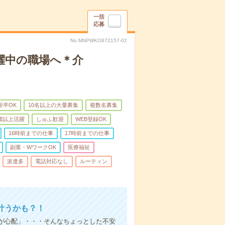
一括
応募
No.MNPWKO872157-02
躍中の職場へ＊介
新卒OK
10名以上の大量募集
複数名募集
0歳以上活躍
しゅふ歓迎
WEB登録OK
16時前までの仕事
17時前までの仕事
副業・WワークOK
医療福祉
派遣多
電話対応なし
ルーティン
叶うかも？！
事が心配」・・・そんなちょっとした不安