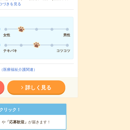
つづきを見る
女性
男性
テキパキ
コツコツ
（医療福祉介護関連）
詳しく見る
クリック！
」
や
「応募歓迎」
が届きます！