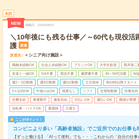
未読
NEW
掲載日
2026/08/07
＼10年後にも残る仕事／～60代も現役活
護
派遣
＜シニア向け施設＞
派遣先
職種未経験OK
社会人未経験OK
ブランクOK
大学生歓迎
既卒第二
友達と一緒OK
OA不要
英語不要
履歴書不要
40～50代活躍
6
週2～3日勤務
週4日勤務
週5日勤務
土日祝休
朝10時以降スタート
5ｈ以内OK
午後のみOK
残業なし
シフト
交替制勤務
扶養控内
交費支給
車通勤可
服装自由
日払いOK
週払いOK
職場が禁煙
自転車・バイクOK
看護師
介護士
ここがポイント！
コンビニより多い「高齢者施設」でご近所でのお仕事も
【ずっと働ける】「AIって便利」でも・・・これからの「自分の仕