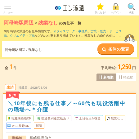
メニュー
気になる!
ログイン
検索
阿母崎駅周辺
×
残業なし
のお仕事一覧
阿母崎駅の派遣のお仕事情報です。
オフィスワーク・事務系
、
営業・販売・サービス
系
、
クリエイティブ系
などのお仕事を取り揃えています。残業なしの条件の他に、
交
通費別途支給あり
、
職種未経験OK
、
友だちと一緒の応募OK
などのこだわり条件も取
り揃えています。
条件の変更
阿母崎駅周辺 / 残業なし
1
1,250
全
件
平均時給:
円
時給順
新着順
未読
掲載日
2026/08/06
NEW
＼10年後にも残る仕事／～60代も現役活躍中
の職場へ＊介護
職種未経験OK
交通費別途支給あり
土日祝日が休み
残業なし
WEB登録OK
派遣
長崎県雲仙市
勤務地