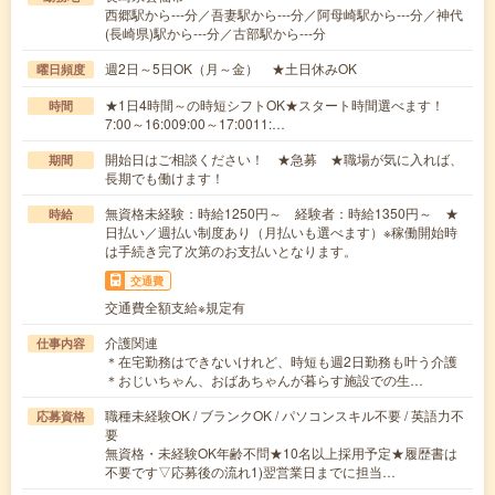
西郷駅から---分／吾妻駅から---分／阿母崎駅から---分／神代
(長崎県)駅から---分／古部駅から---分
週2日～5日OK（月～金） ★土日休みOK
曜日頻度
★1日4時間～の時短シフトOK★スタート時間選べます！
時間
7:00～16:009:00～17:0011:…
開始日はご相談ください！ ★急募 ★職場が気に入れば、
期間
長期でも働けます！
無資格未経験：時給1250円～ 経験者：時給1350円～ ★
時給
日払い／週払い制度あり（月払いも選べます）※稼働開始時
は手続き完了次第のお支払いとなります。
交通費
交通費全額支給※規定有
介護関連
仕事内容
＊在宅勤務はできないけれど、時短も週2日勤務も叶う介護
＊おじいちゃん、おばあちゃんが暮らす施設での生…
職種未経験OK / ブランクOK / パソコンスキル不要 / 英語力不
応募資格
要
無資格・未経験OK年齢不問★10名以上採用予定★履歴書は
不要です▽応募後の流れ1)翌営業日までに担当…