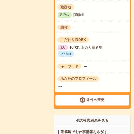
勤務地
阿母崎
駅/路線
職種
---
こだわりINDEX
10名以上の大量募集
絶対
---
できれば
キーワード
---
あなたのプロフィール
---
条件の変更
他の検索結果を見る
勤務地でお仕事情報をさがす