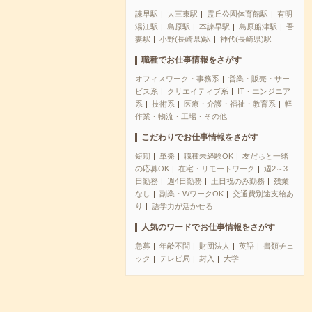
諫早駅
大三東駅
霊丘公園体育館駅
有明
湯江駅
島原駅
本諫早駅
島原船津駅
吾
妻駅
小野(長崎県)駅
神代(長崎県)駅
職種でお仕事情報をさがす
オフィスワーク・事務系
営業・販売・サー
ビス系
クリエイティブ系
IT・エンジニア
系
技術系
医療・介護・福祉・教育系
軽
作業・物流・工場・その他
こだわりでお仕事情報をさがす
短期
単発
職種未経験OK
友だちと一緒
の応募OK
在宅・リモートワーク
週2～3
日勤務
週4日勤務
土日祝のみ勤務
残業
なし
副業・WワークOK
交通費別途支給あ
り
語学力が活かせる
人気のワードでお仕事情報をさがす
急募
年齢不問
財団法人
英語
書類チェ
ック
テレビ局
封入
大学