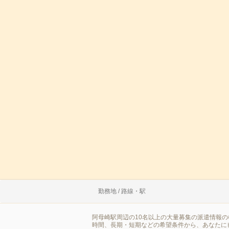
勤務地 / 路線・駅
阿母崎駅周辺の10名以上の大量募集の派遣情報
時間、長期・短期などの希望条件から、あなたに