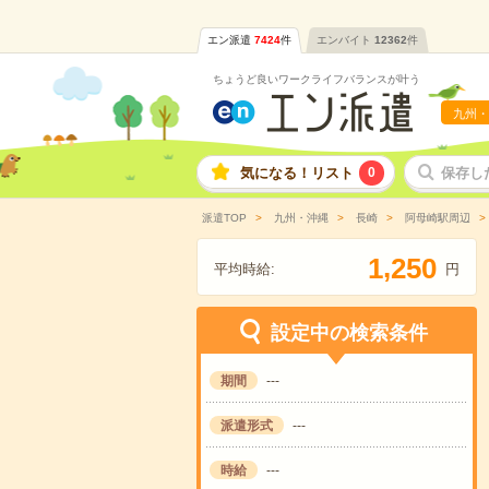
エン派遣
7424
件
エンバイト
12362
件
ちょうど良いワークライフバランスが叶う
九州・
気になる！リスト
0
保存し
派遣TOP
九州・沖縄
長崎
阿母崎駅周辺
,
1
2
5
0
平均時給:
円
設定中の検索条件
期間
---
派遣形式
---
時給
---