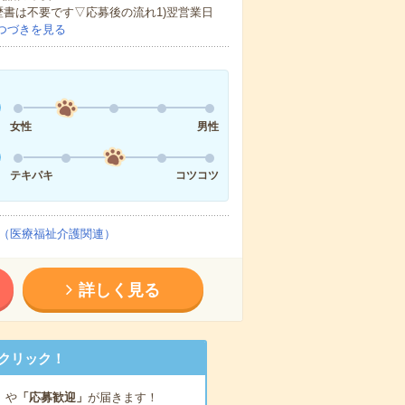
歴書は不要です▽応募後の流れ1)翌営業日
つづきを見る
女性
男性
テキパキ
コツコツ
（医療福祉介護関連）
詳しく見る
クリック！
」
や
「応募歓迎」
が届きます！