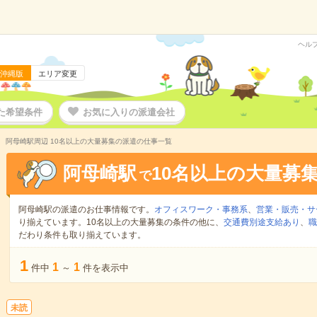
ヘル
沖縄版
エリア変更
た希望条件
お気に入りの派遣会社
阿母崎駅周辺 10名以上の大量募集の派遣の仕事一覧
阿母崎駅
10名以上の大量募
で
阿母崎駅の派遣のお仕事情報です。
オフィスワーク・事務系
、
営業・販売・サ
り揃えています。10名以上の大量募集の条件の他に、
交通費別途支給あり
、
職
だわり条件も取り揃えています。
1
1
1
件中
～
件を表示中
未読