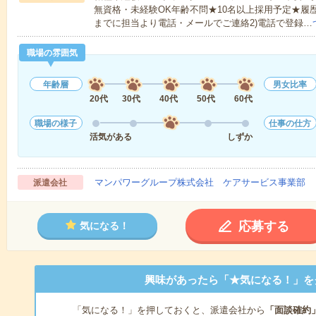
無資格・未経験OK年齢不問★10名以上採用予定★履
までに担当より電話・メールでご連絡2)電話で登録…
職場の雰囲気
年齢層
男女比率
20代
30代
40代
50代
60代
職場の様子
仕事の仕方
活気がある
しずか
マンパワーグループ株式会社 ケアサービス事業部 
派遣会社
応募する
気になる！
興味があったら「★気になる！」を
「気になる！」を押しておくと、派遣会社から
「面談確約