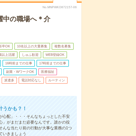
No.MNPWKO872157-06
躍中の職場へ＊介
新卒OK
10名以上の大量募集
複数名募集
0歳以上活躍
しゅふ歓迎
WEB登録OK
16時前までの仕事
17時前までの仕事
副業・WワークOK
医療福祉
派遣多
電話対応なし
ルーティン
叶うかも？！
事が心配」・・・そんなちょっとした不安
心」がまだまだ必要なんです。誰かの役
そんな当たり前の行動が大事な業務の1つ
ていきましょう