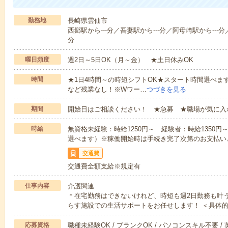
勤務地
長崎県雲仙市
西郷駅から---分／吾妻駅から---分／阿母崎駅から---分／
分
曜日頻度
週2日～5日OK（月～金） ★土日休みOK
時間
★1日4時間～の時短シフトOK★スタート時間選べます！7:00～1
など残業なし！※Wワー…
つづきを見る
期間
開始日はご相談ください！ ★急募 ★職場が気に入
時給
無資格未経験：時給1250円～ 経験者：時給1350
選べます）※稼働開始時は手続き完了次第のお支払い
交通費
交通費全額支給※規定有
仕事内容
介護関連
＊在宅勤務はできないけれど、時短も週2日勤務も叶
らす施設での生活サポートをお任せします！ ＜具体
応募資格
職種未経験OK / ブランクOK / パソコンスキル不要 /