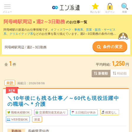
メニュー
気になる!
ログイン
検索
阿母崎駅周辺
×
週2～3日勤務
のお仕事一覧
阿母崎駅の派遣のお仕事情報です。
オフィスワーク・事務系
、
営業・販売・サービス
系
、
クリエイティブ系
などのお仕事を取り揃えています。週2～3日勤務の条件の他
に、
交通費別途支給あり
、
職種未経験OK
、
友だちと一緒の応募OK
などのこだわり条
件も取り揃えています。
条件の変更
阿母崎駅周辺 / 週2～3日勤務
1
1,250
全
件
平均時給:
円
時給順
新着順
未読
掲載日
2026/08/06
NEW
＼10年後にも残る仕事／～60代も現役活躍中
の職場へ＊介護
職種未経験OK
交通費別途支給あり
土日祝日が休み
残業なし
WEB登録OK
派遣
長崎県雲仙市
勤務地