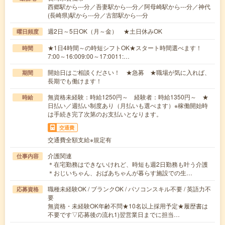
西郷駅から---分／吾妻駅から---分／阿母崎駅から---分／神代
(長崎県)駅から---分／古部駅から---分
週2日～5日OK（月～金） ★土日休みOK
曜日頻度
★1日4時間～の時短シフトOK★スタート時間選べます！
時間
7:00～16:009:00～17:0011:…
開始日はご相談ください！ ★急募 ★職場が気に入れば、
期間
長期でも働けます！
無資格未経験：時給1250円～ 経験者：時給1350円～ ★
時給
日払い／週払い制度あり（月払いも選べます）※稼働開始時
は手続き完了次第のお支払いとなります。
交通費
交通費全額支給※規定有
介護関連
仕事内容
＊在宅勤務はできないけれど、時短も週2日勤務も叶う介護
＊おじいちゃん、おばあちゃんが暮らす施設での生…
職種未経験OK / ブランクOK / パソコンスキル不要 / 英語力不
応募資格
要
無資格・未経験OK年齢不問★10名以上採用予定★履歴書は
不要です▽応募後の流れ1)翌営業日までに担当…