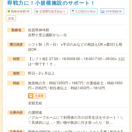
即戦力に！小規模施設のサポート！
職種未経験OK
交通費別途支給あり
土日祝日が休み
WEB登録OK
派遣
佐賀県神埼郡
勤務地
吉野ケ里公園駅から---分
シフト制（月～日） ※平日のみなどの相談もOK ※週3日も相
曜日頻度
談OK
【シフト例】07:00～16:0009:00～18:0017:00～09:00※ 上記
時間
は一例です！そ…
即日～2ヶ月以上
期間
無資格の方：時給1350円～1687円 / 介護福祉士：時給1650
時給
円～2062円 / 初任者以上：時給1450円～1812円
交通費
全額支給
介護関連
仕事内容
／グループホームにて利用者の方の日常生活をサポート！＼
▽具体的には…・買い物や散歩に付き添ったり・折…
職種未経験OK / ブランクOK / パソコンスキル不要 / 英語力不
応募資格