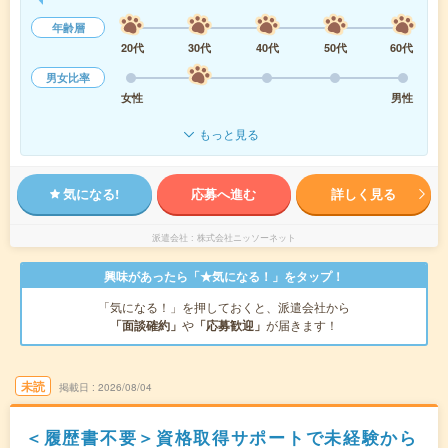
年齢層
20代
30代
40代
50代
60代
男女比率
女性
男性
もっと見る
気になる!
応募へ進む
詳しく見る
派遣会社
株式会社ニッソーネット
興味があったら「★気になる！」をタップ！
「気になる！」を押しておくと、派遣会社から
「面談確約」
や
「応募歓迎」
が届きます！
未読
掲載日
2026/08/04
＜履歴書不要＞資格取得サポートで未経験から