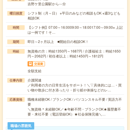
吉野ケ里公園駅から---分
シフト制（月～日） ※平日のみなどの相談もOK ※週3なども
曜日頻度
相談OK
【シフト例】07:00～16:0009:00～18:0017:00～09:00※ 上記
時間
は一例です！そ…
即日～2ヶ月以上 ■開始日の相談OK！
期間
無資格の方：時給1350円～1687円 / 介護福祉士：時給1650
時給
円～2062円 / 初任者以上：時給1450円～1812円
交通費
全額支給
介護関連
仕事内容
／利用者の方の日常生活をサポート！＼▽具体的には…・買
い物や散歩に付き添ったり・折り紙や体操などのレ…
職種未経験OK / ブランクOK / パソコンスキル不要 / 英語力不
応募資格
要
＼無資格＊未経験OK／★年齢不問・ブランクOK★履歴書不
要・来社不要（電話登録OK）★社会保険完備＼…
職場の雰囲気