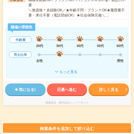
要
＼無資格＊未経験OK／★年齢不問・ブランクOK★履歴書不
要・来社不要（電話登録OK）★社会保険完備＼…
職場の雰囲気
年齢層
20代
30代
40代
50代
60代
男女比率
女性
男性
もっと見る
気になる!
応募へ進む
詳しく見る
派遣会社
株式会社ニッソーネット
検索条件を追加して絞り込む