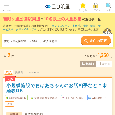
メニュー
気になる!
ログイン
検索
吉野ケ里公園駅周辺
×
10名以上の大量募集
のお仕事一覧
吉野ケ里公園駅の派遣のお仕事情報です。
オフィスワーク・事務系
、
営業・販売・サ
ービス系
、
クリエイティブ系
などのお仕事を取り揃えています。10名以上の大量募集
の条件の他に、
交通費別途支給あり
、
職種未経験OK
、
友だちと一緒の応募OK
などの
こだわり条件も取り揃えています。
条件の変更
吉野ケ里公園駅周辺 / 10名以上の大量募集
2
1,350
全
件
平均時給:
円
時給順
新着順
未読
掲載日
2026/08/05
NEW
小規模施設でおばあちゃんのお話相手など＊未
経験OK
職種未経験OK
交通費別途支給あり
土日祝日が休み
WEB登録OK
派遣
佐賀県神埼郡
勤務地