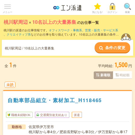
メニュー
気になる!
ログイン
検索
桃川駅周辺
×
10名以上の大量募集
のお仕事一覧
桃川駅の派遣のお仕事情報です。
オフィスワーク・事務系
、
営業・販売・サービス系
、
クリエイティブ系
などのお仕事を取り揃えています。10名以上の大量募集の条件の
他に、
交通費別途支給あり
、
職種未経験OK
、
友だちと一緒の応募OK
などのこだわり
条件も取り揃えています。
条件の変更
桃川駅周辺 / 10名以上の大量募集
1
1,500
全
件
平均時給:
円
時給順
新着順
未読
自動車部品組立・素材加工_H118465
職種未経験OK
交通費別途支給あり
派遣
佐賀県伊万里市
勤務地
桃川駅から車4分／肥前長野駅から車3分／伊万里駅から車17