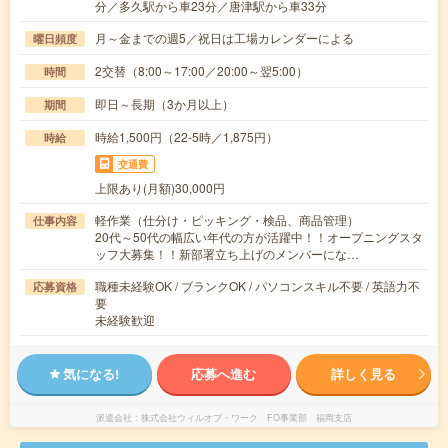
分／多久駅から車23分／唐津駅から車33分
月～金までの週5／祝日は工場カレンダーによる
曜日頻度
2交替（8:00～17:00／20:00～翌5:00）
時間
即日～長期（3か月以上）
期間
時給1,500円（22-5時／1,875円）
時給
交通費
上限あり(月額)30,000円
軽作業（仕分け・ピッキング・検品、商品管理）
仕事内容
20代～50代の幅広い年代の方が活躍中！！オープニングスタ
ッフ大募集！！新部署立ち上げのメンバーにな…
職種未経験OK / ブランクOK / パソコンスキル不要 / 英語力不
応募資格
要
未経験歓迎
気になる!
応募へ進む
詳しく見る
派遣会社
株式会社ウィルオブ・ワーク FO事業部 福岡支店